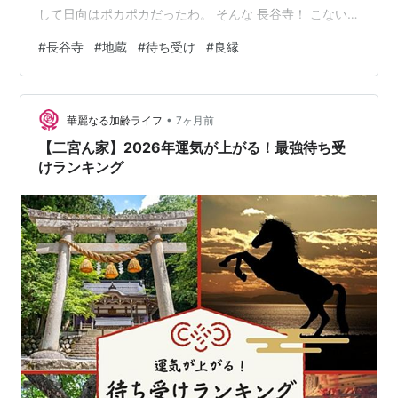
して日向はポカポカだったわ。 そんな 長谷寺！ こない
だテレビで観て始めて知ったけど。 長谷寺内にある三体
#
長谷寺
#
地蔵
#
待ち受け
#
良縁
のお地蔵様、３箇所を見つけると良縁に恵まれるらし
い。 そんでもって、待ち受けにすると幸運が訪れると
か？ ・・知らんかった。 その３箇所は知ってたんで、早
•
速写真を撮ることに。 で、そんな画像をプレゼント（ハ
華麗なる加齢ライフ
7ヶ月前
ート） そんな待受用画像。 どうどう？ 縦がいいかな？
【二宮ん家】2026年運気が上がる！最強待ち受
で！そろそろ長谷寺も梅…
けランキング