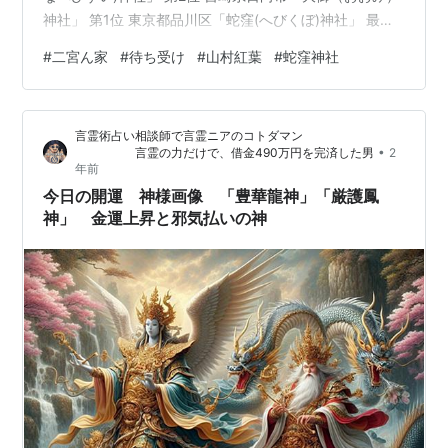
神社」 第1位 東京都品川区「蛇窪(へびくぼ)神社」 最強
待ち受けランキング パワーパーソン編 第3位 ずん 飯尾和
#
二宮ん家
#
待ち受け
#
山村紅葉
#
蛇窪神社
樹さん 第2位 横澤夏子さん 第1位 山村紅葉さん 最強待ち
受けランキング パワースポット編 紹介してくれるのは、
神社やパワースポット1万5000箇所を巡り書籍や
言霊術占い相談師で言霊ニアのコトダマン
YouTubeで発信している神社ソムリエ佐々木優太さん 幸
•
言霊の力だけで、借金490万円を完済した男
2
せ舞い込む！あなたの開運神社 [ ゲッタ…
年前
今日の開運 神様画像 「豊華龍神」「厳護鳳
神」 金運上昇と邪気払いの神