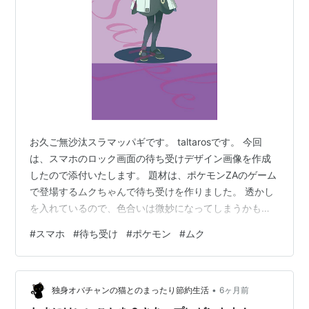
お久ご無沙汰スラマッパギです。 taltarosです。 今回
は、スマホのロック画面の待ち受けデザイン画像を作成
したので添付いたします。 題材は、ポケモンZAのゲーム
で登場するムクちゃんで待ち受けを作りました。 透かし
を入れているので、色合いは微妙になってしまうかもで
すが、ご容赦いただければ幸いです。 ムク スマホ待ち受
#
スマホ
#
待ち受け
#
ポケモン
#
ムク
け画像ロック画面用 完成版 ムク スマホ待ち受け画像ロ
ック画面用 スクショ版 以上です。また作ったらあげま
す！
•
独身オバチャンの猫とのまったり節約生活
6ヶ月前