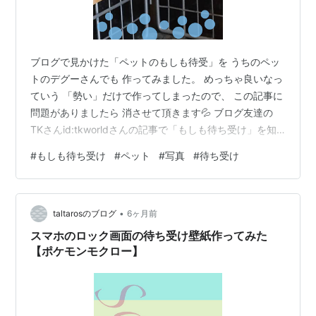
ブログで見かけた「ペットのもしも待受」を うちのペッ
トのデグーさんでも 作ってみました。 めっちゃ良いなっ
ていう 「勢い」だけで作ってしまったので、 この記事に
問題がありましたら 消させて頂きます💦 ブログ友達の
TKさんid:tkworldさんの記事で「もしも待ち受け」を知
り、 引用させて頂きました。ありがとうございます。 リ
#
もしも待ち受け
#
ペット
#
写真
#
待ち受け
リィちゃんをイメージしたピンク色の待ち受けがとても
CUTEです🍓 画像の作り方も分かりやすく書かれてま
す！ tkworld.hatenadiary.com もしもの時のために いざ
•
というときに 自分にも何があるのか分かりません。 家で
taltarosのブログ
6ヶ月前
帰りを待っている大切なペットの為に こ…
スマホのロック画面の待ち受け壁紙作ってみた
【ポケモンモクロー】