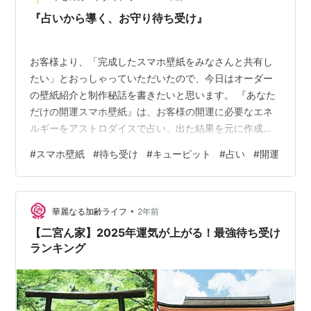
『占いから導く、お守り待ち受け』
お客様より、「完成したスマホ壁紙をみなさんと共有し
たい」とおっしゃっていただいたので、今日はオーダー
の壁紙紹介と制作秘話を書きたいと思います。 『あなた
だけの開運スマホ壁紙』は、お客様の開運に必要なエネ
ルギーをアストロダイスで占い、出た結果を元に作成し
ます。 今回ご依頼いただいたK様に必要なエネルギー
#
スマホ壁紙
#
待ち受け
#
キューピット
#
占い
#
開運
は、【ドラゴンテイル・蟹座・6ハウス】でした。 ドラ
ゴンテイルが示す「過去のパターン」、蟹座の「感情・
優しさ・自分を保護する」6ハウスの「日常・習慣」が交
•
差するテーマです。過去の人間関係や心の痛みを癒しな
華麗なる加齢ライフ
2年前
がら、日々の暮らしの中に心地よさと、これまでの習慣
【二宮ん家】2025年運気が上がる！最強待ち受け
の整え直しをもたらすような壁紙がぴったりです…
ランキング