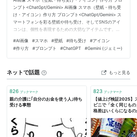
ンプト<ChatGpt/Gemini> AI画像 スマホ（壁紙・待ち受
け・アイコン）作り方 プロンプト<ChatGpt/Gemini> ス
マートフォンを彩る壁紙や待ち受け、そしてSNSのアイ
コンは、個性を表現するための大切なアイテムです。最
近では、AI画像生成ツールを活用して、自分だけの特別
#
AI画像
#
スマホ
#
壁紙
#
待ち受け
#
アイコン
な一枚を作り出す人が増えています。ここでは、
#
作り方
#
プロンプト
#
ChatGPT
#
Gemini (ジェミー)
ChatGPTやGeminiといったAIを活用した、魅力的なAI画
像 スマホの壁紙・待ち受け・アイコンの作り方と、その
ための効果的なプロンプトのヒントをご紹介します。 AI
ネットで話題
もっと見る
画像 スマホの壁紙・待ち受け・アイコ…
826
823
ブックマーク
ブックマーク
親の介護に｢自分のお金を使う人｣待ち
【値上げ検証2025】
受ける事態
ビニで「全く同じもの
格差はいくらになるのか
受けていた