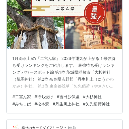
1月3日(土)の『二宮ん家』 2026年運気が上がる！最強待
ち受けランキングをご紹介します。 最強待ち受けランキ
ング パワースポット編 第1位 茨城県稲敷市「大杉神社」
（勝馬神社） 第2位 奈良県吉野郡「丹生川上（にうかわ
かみ）神社」 第3位 東京都浅草「矢先稲荷（やさきいな
り）神社」 最強待ち受けランキング パワーパーソン編
#
二宮ん家
#
待ち受け
#
吉田沙保里
#
大杉神社
第1位 吉田沙保里さん 第2位 みちょぱさん 第3位 嵐 松本
#
みちょぱ
#
松本潤
#
丹生川上神社
#
矢先稲荷神社
潤さん 最強待ち受け 最強待ち受けランキング パワース
ポット編 紹介してくれるのは、神社やパワースポット1万
5000箇所を巡り書籍やYouTubeで発信している神社ソム
リエ佐々木優太さん 幸せ舞い込む！あなた…
•
幸せのカードダイアリー♡
1年前