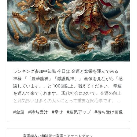
ランキング参加中知識 今日は 金運と繁栄を運んで来る
神様 「「豊華龍神」「厳護鳳神」」 画像を見ながら「感
謝しています。」と 100回以上、唱えてください。 幸運
を運んで来てくれます。 現代社会において、金運の向上
と邪気払いは多くの人々にとって重要な関心事です。 今
回は、守護神「豊華龍神（ほうかりゅうじん）」と「厳
#
金運
#
待ち受け
#
幸せ
#
運気アップ
#
待ち受け画像
護鳳神（げんごほうじん）」を紹介します。 この神々は
金運と邪気払いの力を持ち、待ち受け画像に設定するこ
とで様々な恩恵を受けることができます。
言霊術占い相談師で言霊ニアのコトダマン