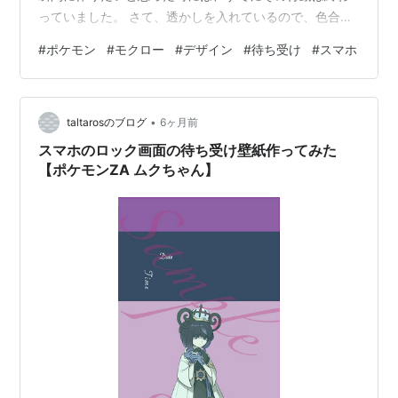
っていました。 さて、透かしを入れているので、色合い
は微妙になってしまうかもですが、ご容赦いただければ
#
ポケモン
#
モクロー
#
デザイン
#
待ち受け
#
スマホ
幸いです。 モクロー スマホ待ち受け画像ロック画面用
完成版 モクロー スマホ待ち受け画像ロック画面用 スク
ショ版 以上です。また作ったらあげます！
•
taltarosのブログ
6ヶ月前
スマホのロック画面の待ち受け壁紙作ってみた
【ポケモンZA ムクちゃん】