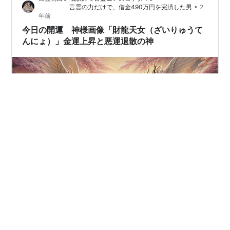
www.youtube.com 豊華龍神（ほうかりゅうじん）と
•
言霊の力だけで、借金490万円を完済した男
2
は？ 豊華龍神は、金運を司る神であり、豊かさと繁栄の
年前
象徴です。 彼の姿は、豪華…
今日の開運 神様画像「財龍天女（ざいりゅうて
んにょ）」金運上昇と悪運退散の神