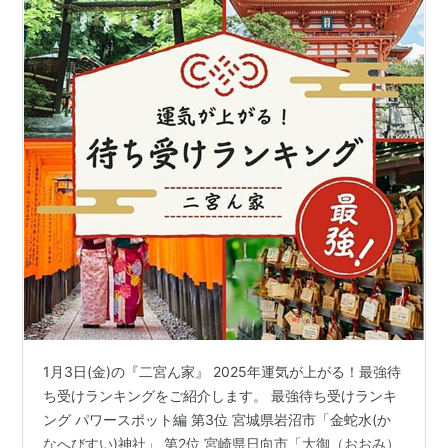
1月3日(金)の『二宮ん家』 2025年運気が上がる！最強待
ち受けランキングをご紹介します。 最強待ち受けランキ
ング パワースポット編 第3位 宮城県岩沼市「金蛇水(か
なへびすい)神社」 第2位 宮崎県日向市「大御（おおみ）