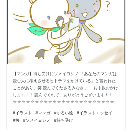
【マンガ】待ち受けにソメイヨシノ 「あなたのマンガは
読む人に考えさせるヒトテマをかけている」と言われた
ことがあり。笑 読んでくださるみなさま、 お手数おかけ
します！！ 読んでくれて、ありがとうございます！！
☆★☆★☆★☆★☆★☆★☆★☆★☆★☆☆★☆★☆
クリックいただけるとうれしいです✨ にほんブログ村 人
#
イラスト
#
マンガ
#
ゆるい絵
#
イラストエッセイ
気ブログランキング ★Instagramでもマンガ投稿はじめ
#
桜
#
ソメイヨシノ
#
待ち受け
ました。 https://www.instagram.com/dreamtea3 こっ
ちの方が見やすいかも！？ よろしくお願いします♪