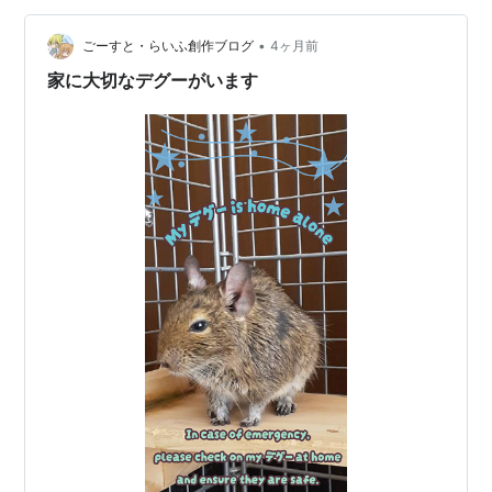
↓↓↓ dreamtea3にイラストやマンガを依頼したいかた
は ☆ サービスを出品したい人も…
•
ごーすと・らいふ創作ブログ
4ヶ月前
家に大切なデグーがいます