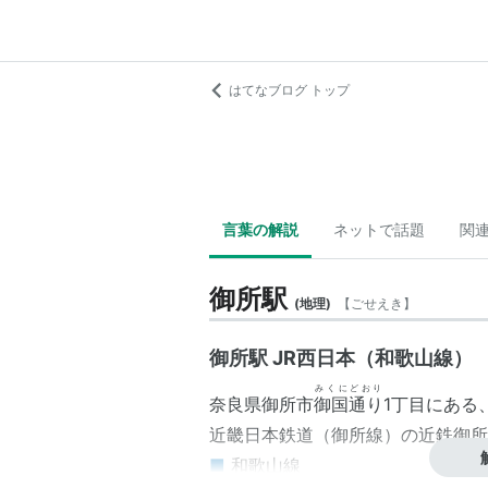
はてなブログ トップ
言葉の解説
ネットで話題
関
御所駅
(
地理
)
【
ごせえき
】
御所駅 JR西日本（和歌山線）
みくにどおり
奈良県
御所市
御国通り
1丁目
にある
近畿日本鉄道
（
御所線
）の
近鉄御所
■
和歌山線