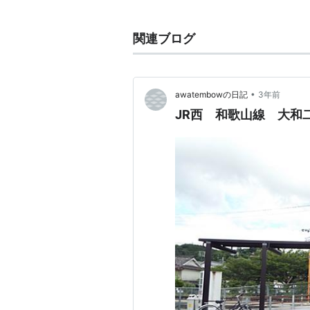
和歌山駅
…
橋本駅
…
玉手駅
←「
関連ブログ
地図上の南を左・北を右にし
•
awatembowの日記
3年前
○
リスト
：
駅キーワード
JR西 和歌山線 大和
○
リスト
：
駅つきキーワード