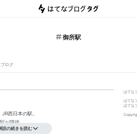
御所駅
連ブログ
はてな
はてな
はてな
、
JR西日本
の駅。
Copyrig
駅
が隣接。
解説の続きを読む