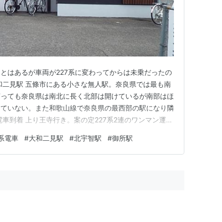
とはあるが車両が227系に変わってからは未乗だったの
和二見駅 五條市にある小さな無人駅。奈良県では最も南
言っても奈良県は南北に長く北部は開けているが南部はほ
っていない。また和歌山線で奈良県の最西部の駅になり隣
車到着 上り王寺行き。案の定227系2連のワンマン運
ードをタッチすればOKで便利だが運転室後ろが降車扉と
7系電車
#
大和二見駅
#
北宇智駅
#
御所駅
魔になり鉄道ファンとしては少し寂しい。 途中駅 北宇
バックの広い駅…