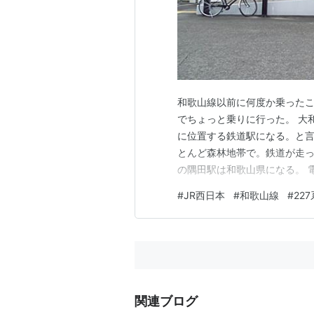
和歌山線以前に何度か乗ったこ
でちょっと乗りに行った。 大
に位置する鉄道駅になる。と
とんど森林地帯で。鉄道が走
の隅田駅は和歌山県になる。 電
転。無人駅でも乗車扉でICカ
#
JR西日本
#
和歌山線
#
22
なりそこに立つと運賃収受の邪
智のホーム。かつてはスイッチ
関連ブログ