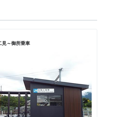
御所駅
」→
大和新庄駅
−
高田駅
…
王寺駅
て表記
。
二見～御所乗車