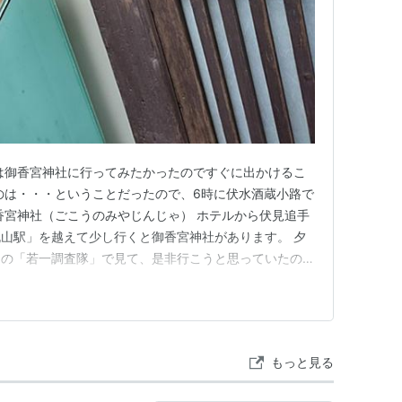
は御香宮神社に行ってみたかったのですぐに出かけるこ
のは・・・ということだったので、6時に伏水酒蔵小路で
香宮神社（ごこうのみやじんじゃ） ホテルから伏見追手
山駅」を越えて少し行くと御香宮神社があります。 夕
中の「若一調査隊」で見て、是非行こうと思っていたので
した。 まずは拝殿で手を合わせました。すこし変わった
拝領したものだそうです。 拝殿もそうですが、本殿の
（塀の外からでしたが…
もっと見る