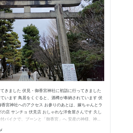
てきました 伏見・御香宮神社に初詣に行ってきました
ています 鳥居をくぐると、酒樽が奉納されています 伏
御香宮神社へのアクセス お参りのあとは、嫁ちゃんとラ
の店 サンチョ 伏見店 おしゃれな洋食屋さんです 久し
付バイクで、ブーンと「御香宮」へ 安産の神様、神功
gokounomiya.kyoto.jp/嫁ちゃん曰く、毎年10月にはお
メ