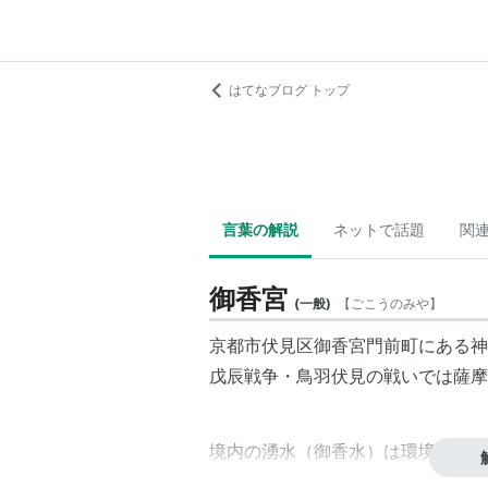
はてなブログ トップ
言葉の解説
ネットで話題
関
御香宮
(
一般
)
【
ごこうのみや
】
京都市伏見区御香宮門前町にある神
戊辰戦争・鳥羽伏見の戦いでは薩摩
境内の湧水（御香水）は環境省選定