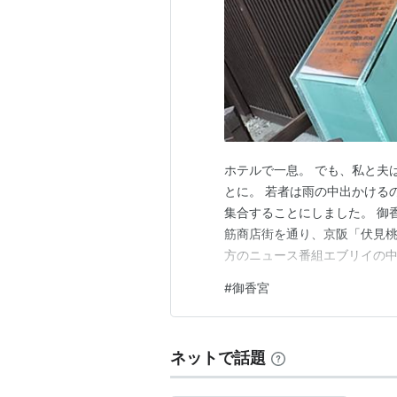
ホテルで一息。 でも、私と夫
とに。 若者は雨の中出かける
集合することにしました。 御
筋商店街を通り、京阪「伏見桃
方のニュース番組エブリイの
す。 到着したのが4時過ぎで
#
御香宮
形の拝殿は、伏見城御車寄せを
彫刻も極彩色で美しいものです
ネットで話題