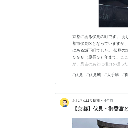
京都にある伏見の町です。 あ
都市伏見区となっていますが
にある城下町でした。 伏見の
５９８（慶長３）年まで、ここ
が、秀吉のあとに権力を握っ
２）年に駿府城に移るまでこの
#
伏見
#
伏見城
#
大手筋
#
の政治首都だったわけですが、
は、当時の伏見城の天守や櫓
•
おじさんは反抗期
4年前
【京都】伏見・御香宮