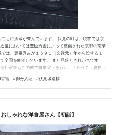
ちこちに酒蔵が並んでいます。 伏見の町は、現在では京
、近世においては豊臣秀吉によって整備された京都の南隣
城では、豊臣秀吉が１５９１（文禄元）年から没する１
で全国を統治しています。 また見落とされがちです
た徳川家康もこの城で将軍宣下を行い、１６０７（慶長１
城を居城としました。 明らかにこの期間、伏見は日本
御香宮
#
御舟入址
#
伏見城遺構
そのことは多くの場合忘れ去られています。 これに
はもちろん、そのままの姿で残る…
とおしゃれな洋食屋さん【初詣】