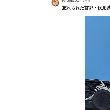
•
のら印BLOG
3年前
忘れられた首都・伏見