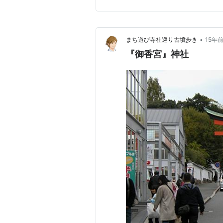
祭りがあって、伏見の小学生
山出身です…
•
まち遊び寺社巡り古墳歩き
15年
『御香宮』神社