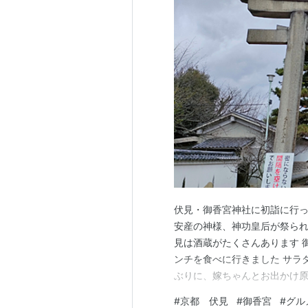
伏見・御香宮神社に初詣に行っ
安産の神様、神功皇后が祭られ
見は酒蔵がたくさんあります 
ンチを食べに行きました サラダ
ぶりに、嫁ちゃんとお出かけ原
皇后が祭られています https://
#
京都 伏見
#
御香宮
#
グル