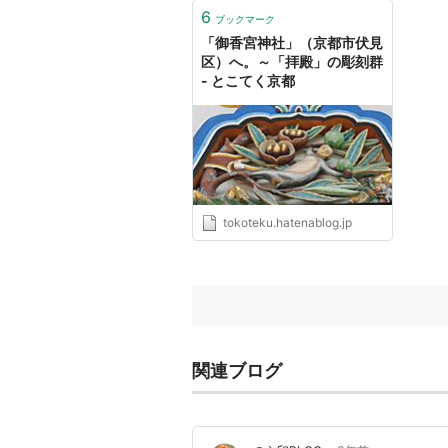
6
ブックマーク
「御香宮神社」（京都市伏見
区）へ。～「拝殿」の彫刻群
- とこてく京都
tokoteku.hatenablog.jp
関連ブログ