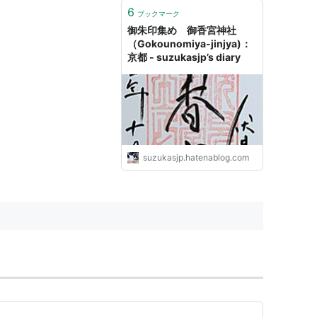
6
ブックマーク
御朱印集め 御香宮神社
（Gokounomiya-jinjya)：
京都 - suzukasjp’s diary
suzukasjp.hatenablog.com