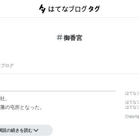
御香宮
連ブログ
はてな
社。
はてな
藩の屯所となった。
はてな
Copyrig
の名水百選の一つ。
解説の続きを読む