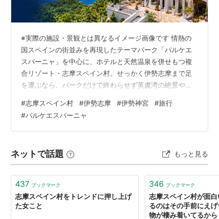
※実際の施設・景観とは異なるイメージ画像です 情熱の
国スペインの街並みを再現したテーマパーク「パルケエ
スパーニャ」を中心に、ホテルと天然温泉を併せもつ複
合リゾート・志摩スペイン村。せっかく伊勢志摩まで足
を運ぶなら、パークだけで終わらせず英虞湾の絶景や伊
勢神宮参拝もセットで楽しみたいところです。本記事で
#
志摩スペイン村
#
伊勢志摩
#
伊勢神宮
#
旅行
は、楽天トラベルで予約できる志摩スペイン村＆伊勢神
#
パルケエスパーニャ
宮に便利なホテル6選を、オフィシャルホテルの特典や車
なしでのアクセス方法とあわせてご紹介します。 宿泊費
を抑えたいなら、楽天トラベルの「5と0のつく日」キャ
ネットで話題
もっと見る
ンペーンで割引クーポンを使うのがおすすめ。対象宿に
含まれていれば、さらにお得に予約できます。…
437
346
ブックマーク
ブックマーク
志摩スペイン村をトレンドに押し上げ
志摩スペイン村が面白
た女こと
るのはその手前にえげ
物が棲み着いてるから