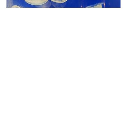
1日目の金曜に家を出発して最初に 鳥羽水族館に行ってき
た！！ あんまり水族館って行かないから色んな発見でき
た 混んでる場所もあったけど意外とスムーズに回れた
で！ ２回目は本命の志摩スペイン村！！！ 親が周央サン
ゴちゃんで今年もコラボで行きたいって言ってたから 行
ってきた！！ 今年は七次元生徒会が関わっていて 友達が
#
三重
#
志摩スペイン村
#
鳥羽水族館
行きたいけどーーー とあったので友達の推しの写真、パ
ネルを送っていた 自分は回るだけかなーと思ったら ちゃ
んとアトラクションとか乗って楽しかったーー で
•
も、、、ジェットコースターに乗ったけど、、、 落ちる
青写真を描きたい
8ヶ月前
感覚が結構苦手なのに、、おわるかと思ったー 後、体重