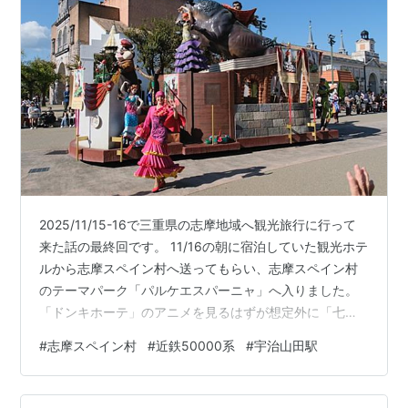
2025/11/15-16で三重県の志摩地域へ観光旅行に行って
来た話の最終回です。 11/16の朝に宿泊していた観光ホテ
ルから志摩スペイン村へ送ってもらい、志摩スペイン村
のテーマパーク「パルケエスパーニャ」へ入りました。
「ドンキホーテ」のアニメを見るはずが想定外に「七次
元生徒会」のビデオを見て、その後はストリートミュー
#
志摩スペイン村
#
近鉄50000系
#
宇治山田駅
ジカルを見て、アトラクションを2つほど遊んだ後、お昼
のパレードの時間になりましたので、パレードを見に行
きます。 パルケエスパーニャパレード「エスパーニャカ