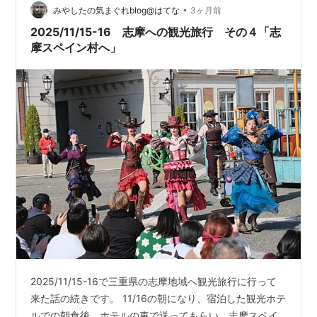
•
ーニバル "ブエン ビアヘ"」という名前のパレードは、シ
みやしたの気まぐれblog@はてな
3ヶ月前
ベレス広場の端っこから出て来て、フィエスタ広場まで
2025/11/15-16 志摩への観光旅行 その４「志
移動して一周した後戻…
摩スペイン村へ」
2025/11/15-16で三重県の志摩地域へ観光旅行に行って
来た話の続きです。 11/16の朝になり、宿泊した観光ホテ
ルでの朝食後、ホテルの車で送ってもらい、志摩スペイ