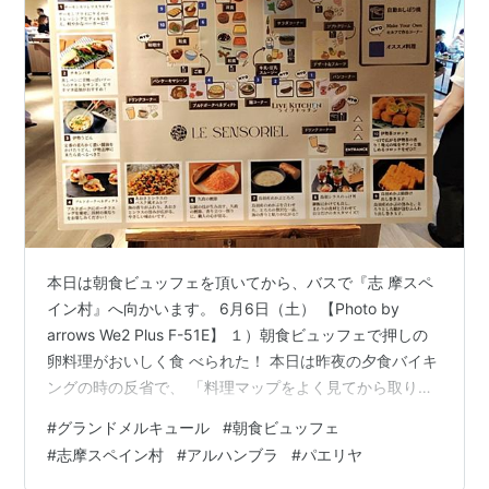
本日は朝食ビュッフェを頂いてから、バスで『志 摩スペ
イン村』へ向かいます。 6月6日（土） 【Photo by
arrows We2 Plus F-51E】 １）朝食ビュッフェで押しの
卵料理がおいしく食 べられた！ 本日は昨夜の夕食バイキ
ングの時の反省で、 「料理マップをよく見てから取りに
行こう！」 と三人で決めて入場しましたので、結構押し
#
グランドメルキュール
#
朝食ビュッフェ
合い へし合いなしで順調に料理取りができました。ま た
#
志摩スペイン村
#
アルハンブラ
#
パエリヤ
6月の押しメニューの玉子料理も確保できまし た。 ＜一