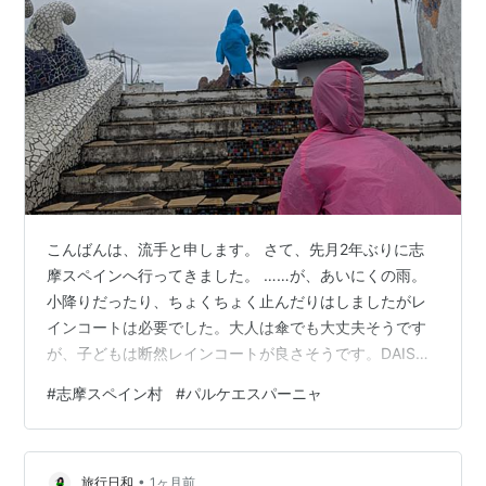
こんばんは、流手と申します。 さて、先月2年ぶりに志
摩スペインへ行ってきました。 ……が、あいにくの雨。
小降りだったり、ちょくちょく止んだりはしましたがレ
インコートは必要でした。大人は傘でも大丈夫そうです
が、子どもは断然レインコートが良さそうです。DAISO
でも寄っていきましょう。 子どもチケットが安く買える
#
志摩スペイン村
#
パルケエスパーニャ
日に買ったので数ヶ月前には既にチケットを購入してお
り、残念ながら日程ズラしは効かずで。予報を見ながら
雨だなぁ……と1週間過ごしました。雨の日のテーマパー
•
クは初……ってこともありませんでしたが、こういうパタ
旅行日和
1ヶ月前