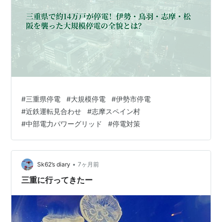
#
三重県停電
#
大規模停電
#
伊勢市停電
#
近鉄運転見合わせ
#
志摩スペイン村
#
中部電力パワーグリッド
#
停電対策
•
Sk62’s diary
7ヶ月前
三重に行ってきたー