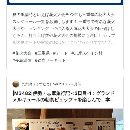
夏の風物詩といえば花火大会❀ 今年も三重県の花火大会
スケジュール一覧をお届けします！ 三重県で有名な花火
大会や、ランキング上位に入る人気花火大会の日程はも
ちろん、打ち上げ数や花火大会の規模にも注目！ カップ
ルの夏デートや家族のお出かけにもぴったりです♡ 「い
つ？」「どこで？」「どんな規模の花火大会？」が一目
#
花火大会
#
三重県
#
デート
#
志摩スペイン村
でわかるよう、一覧形式でまとめました♪今年の夏の思い
#
長島温泉
#
鈴鹿サーキット
出づくりに、ぜひ早めにチェックしてみてくださいね！
2026年三重県の花火大会スケジュール一覧♡ ※時間や開
催日は予定のため、各公式サイトをご確認くださいね。
７月18日（土） ☆伊勢神宮奉納花火大会 19：20～ 伊勢
•
九州魂（くすだま）Ver.2.0
2ヶ月前
市 宮川沿い 7月2…
|M3482|伊勢・志摩旅行記＜2日目-1：グランド
メルキュールの朝食ビュッフェを楽しんで、本日
は志摩スペイン村へ！伊勢志摩産伊勢海老のパエ
リアが尋常じゃなくうまかった！＞