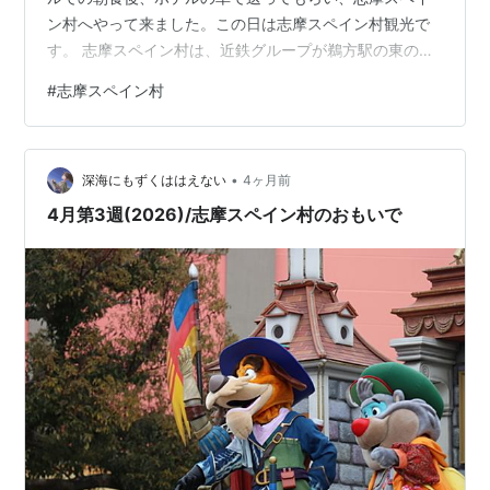
ン村へやって来ました。この日は志摩スペイン村観光で
す。 志摩スペイン村は、近鉄グループが鵜方駅の東の方
に1994年に作ったリゾート施設です。テーマパーク「パ
#
志摩スペイン村
ルケエスパーニャ」、ホテル志摩スペイン村、天然温泉
ひまわりの湯の３施設で構成されていますが、感覚的に
は志摩スペイン村というのはテーマパーク部分を特に指
•
していると思います。今回はそのテーマパークの訪問で
深海にもずくははえない
4ヶ月前
す。 志摩スペイン村テーマパーク「パルケエスパーニ
4月第3週(2026)/志摩スペイン村のおもいで
ャ」の入り口付近 噴水近…