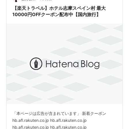
ーンは珍しかったので貴重な体験になったと思います。
【楽天トラベル】ホテル志摩スペイン村 最大
……流石に大雨ならキャンセル一択…
10000円OFFクーポン配布中【国内旅行】
「本ページは広告が含まれています」 新着クーポン
hb.afl.rakuten.co.jp hb.afl.rakuten.co.jp
hb.afl.rakuten.co.jp hb.afl.rakuten.co.jp