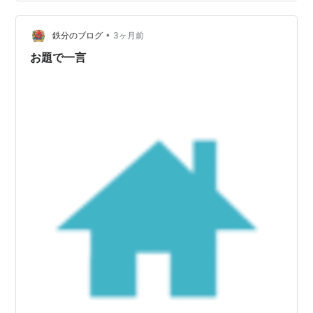
巡目＞ ＊左がだし巻き卵／野菜コロッケ／マグロとしら
すののっけ盛り ＊上がエッグベネディクト（チーズソー
ス添え） ＊右がチーズ2種／ゴルゴンゾーラチ…
•
鉄分のブログ
3ヶ月前
お題で一言