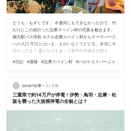
どうも、もずくです。 今週何にもできなかったので、代
わりにこの前行った志摩スペイン村の写真を載せます。
鵜方駅バス停前 ホテル志摩スペイン村からテーマパーク
への入口 平日とはいえ、人がいなくてビビる。本当に今
日やってる？ 曇りなのもあって若干の不穏さが漂う。 や
ってました。 とりあえず、コースが見えていたピレネー
#
日記
#
週報
#
志摩スペイン村
#
パルケエスパーニャ
へ ピレネーは5分待ち。 吊り下げ型のコースターに初め
て乗ったけれど、思ったより怖くなかった。もう一回乗
りたい。 （富士急ハイランドなどに絶対に行きたくない
•
くらいに、私の絶叫耐性は低いです） 昼ご飯は、レスト
tykojiの記事
5ヶ月前
ラン「エル・パティオ」でパスタを食べました。 記憶が
三重県で約14万戸が停電！伊勢・鳥羽・志摩・松
正しければホットワインも飲…
阪を襲った大規模停電の全貌とは？