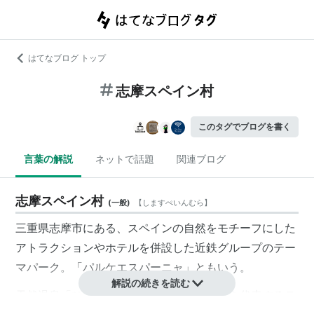
はてなブログ トップ
志摩スペイン村
このタグでブログを書く
言葉の解説
ネットで話題
関連ブログ
志摩スペイン村
(
一般
)
【
しますぺいんむら
】
三重県志摩市にある、スペインの自然をモチーフにした
アトラクションやホテルを併設した近鉄グループの
テー
マパーク
。「パルケエスパーニャ」ともいう。
解説の続きを読む
天然温泉「
ひまわりの湯
」もあり、三重県を代表するテ