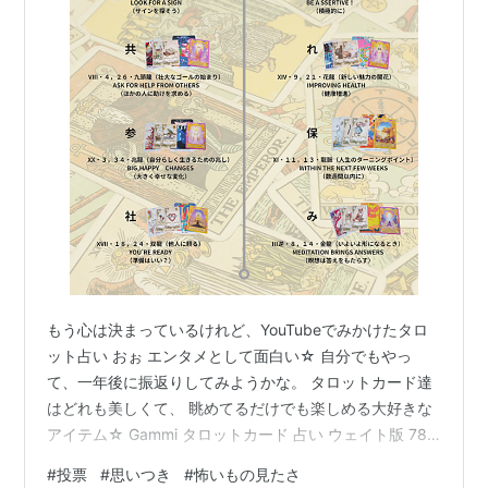
もう心は決まっているけれど、YouTubeでみかけたタロ
ット占い おぉ エンタメとして面白い☆ 自分でもやっ
て、一年後に振返りしてみようかな。 タロットカード達
はどれも美しくて、 眺めてるだけでも楽しめる大好きな
アイテム☆ Gammi タロットカード 占い ウェイト版 78
枚 ライダータロット 【正規品】スタンダード 日本語解
#
投票
#
思いつき
#
怖いもの見たさ
説書60ページ タロットポーチ付き Gammi Amazon 新ウ