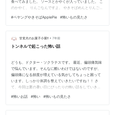
食べてみました。 ソースとかやくが入っていました。 こ
のかやく、 りんごなんですよ。 やきそばめんとりんごと
ソースのみのなんともシンプルな中身。 作り方は一緒
#
ペヤングやきそばApplePie
#
怖いもの見たさ
で、めんの上にかやくを出してお湯をかけ、3分後にお湯
を捨て、ソースをあえて完成。 できあがり。 一色で何が
なんやらよくわからない感じ(^-^; お味は……。 アップル
•
パイでした。 ソースが甘い！ 子供がよく食べてました
甘党犬のお菓子小屋!!
7年前
（笑） 最初はちょっと違和感でしたが、何口か食べてい
トンネルで起こった怖い話
ると、こ…
どうも、ドクター・ソクラテスです。 最近、偏頭痛気味
で悩んでいます。そんなに酷いわけではないのですが、
偏頭痛になる頻度が増えている気がしてちょっと困って
います。しっかり体調を整えていきたいですね！！ さ
て、今回は夏の暑い日にぴったりの怖い話をしていきた
いと思います！ （聞いたことがある人はあまり楽しめな
#
怖いお話
#
怖い
#
怖いもの見たさ
いかもしれませんが・・・） 某県某市のトンネルに
て・・・ 某県某市には、地元で有名なトンネルがありま
した。そのトンネルは夜遅い時間に車で入って通り抜け