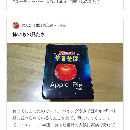
#
ユーチューバー
#
YouTube
#
怖いもの見たさ
ューバーさんのは、 怖くても観ちゃいますね。。。 チャ
ラい感じのユーチューバーさんのは、 ちょっと、、、 少
し前に見ていた、カーメン君の園芸YouTubeに、 なかな
•
か戻れない強烈さがありますね。。 そうかと思えば、 こ
のんびり生活備忘録
6年前
んなところも。。。 www.youtub…
怖いもの見たさ
買ってしまったのですよ。 ペヤングやきそばApplePie味
棚に並べられているりんごを見て、気になってしまっ
て。 つい……。 早速、買った当日の夕飯に家族で分けて