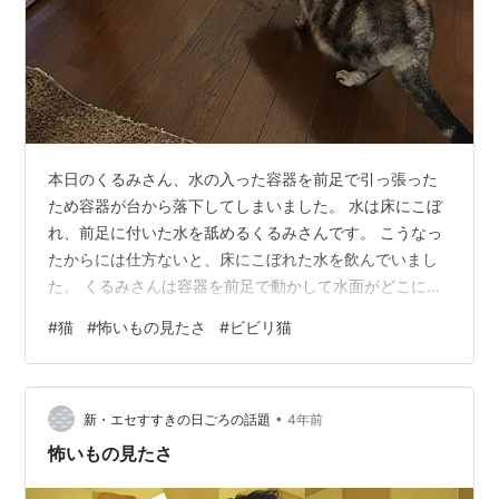
本日のくるみさん、水の入った容器を前足で引っ張った
ため容器が台から落下してしまいました。 水は床にこぼ
れ、前足に付いた水を舐めるくるみさんです。 こうなっ
たからには仕方ないと、床にこぼれた水を飲んでいまし
た。 くるみさんは容器を前足で動かして水面がどこにあ
るのかを確かめています。 その訳は、鼻が水面に着いて
#
猫
#
怖いもの見たさ
#
ビビリ猫
しまうのを嫌っているからの様です。 今日は午後一でガ
ス給湯器の取替工事に業者さんが来るので早めにスーパ
ーへ買い物に出掛けました。 帰って来ると出迎えに来た
•
くるみさん、顔を見た途端にあくびをされました。 矢印
新・エセすすきの日ごろの話題
4年前
の部分、買い物袋の折れ目部分が破れ始めましたが内側
怖いもの見たさ
は何ともないのでまだまだ使います。 …