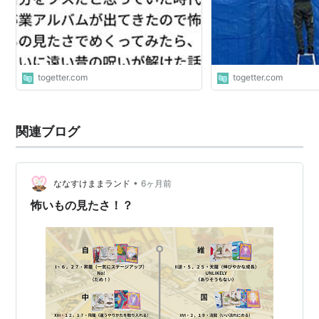
togetter.com
togetter.com
関連ブログ
•
ななすけままランド
6ヶ月前
怖いもの見たさ！？