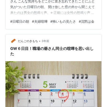
さん こんな気持ちをどこかに置き忘れてきたことにふと
気がついた日曜日の朝。 開け放した窓の外から聞こえて
来たのは男女の怒鳴り声。←正確には女性の怒鳴り声 久
し振りに聞いたぞ。 実に数年振りの夫婦喧嘩の臨場感だ
#
日曜日の朝
#
夫婦喧嘩
#
怖いもの見たさ
#
沈黙は金
🫣 道路を挟んだ向かいの二階建て8世帯アパート。 その
中に若い夫婦は2世帯。 こういうの、ちょっと興味ある
んだ。 怖いもの見たさ？ 悪趣味かな😂 まず第一声は女
•
声 👩‍🦱「もおおぉ！いい加減にしてよー！」 （おいお
だんごのきもち
3年前
い、聞こえてるぞ！窓空いてるぞ！！） 続いて男声 👨‍🦱
GW６日目！職場の爺さん同士の喧嘩を思い出し
「⁂＊♫…
た