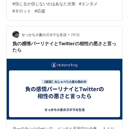
#
信じるか信じないかはあなた次第
#
エンタメ
ェイト版フルデッキ78枚つき タロット占いの教科書 作
#
タロット
#
応援
者:賢龍 雅人 新星出版社 Amazon DPEHAKMK タロット
デッキ ユニーク 78枚のフローラルタロットカード ガイ
ドブック付き モダンウィッチ…
•
せっかち小夏のズボラな生活
2年前
負の感情パーリナイとTwitterの相性の悪さと言っ
たら
月一のあいつのせいで、メンタル不安定な今夜。 人より