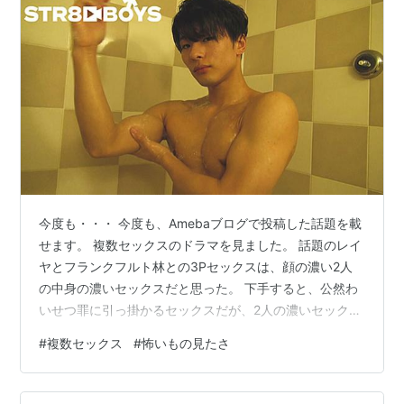
今度も・・・ 今度も、Amebaブログで投稿した話題を載
せます。 複数セックスのドラマを見ました。 話題のレイ
ヤとフランクフルト林との3Pセックスは、顔の濃い2人
の中身の濃いセックスだと思った。 下手すると、公然わ
いせつ罪に引っ掛かるセックスだが、2人の濃いセックス
は、強烈なものを感じた。強烈なセックスであった。 だ
#
複数セックス
#
怖いもの見たさ
から、タイトル通り、「怖いもの見たさ」であった。