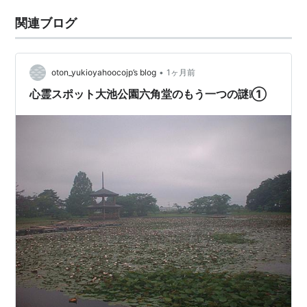
関連ブログ
•
oton_yukioyahoocojp’s blog
1ヶ月前
心霊スポット大池公園六角堂のもう一つの謎❕①