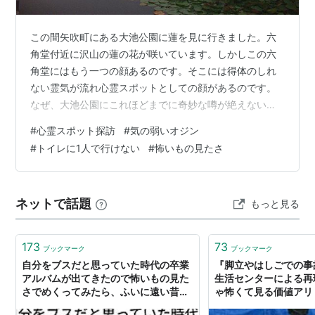
この間矢吹町にある大池公園に蓮を見に行きました。六
角堂付近に沢山の蓮の花が咲いています。しかしこの六
角堂にはもう一つの顔あるのです。そこには得体のしれ
ない霊気が流れ心霊スポットとしての顔があるのです。
なぜ、大池公園にこれほどまでに奇妙な噂が絶えないの
でしょうか。 風水やイカルとの世界では囲「水場（池や
#
心霊スポット探訪
#
気の弱いオジン
湖）」は霊や陰の気が集まりやすいと場所とされていま
#
トイレに1人で行けない
#
怖いもの見たさ
す。大池公園はその名の通り大きな池を中心に作られて
おり、さらに周囲には鬱蒼とした木々にまれています。
夜になり太陽の光が遮られると、池にたまった「陰の気
ネットで話題
もっと見る
が」が一気に濃くなり、浮遊霊や、かってこの地で無念
の思いを抱いた魂を呼び寄せる「磁場」のように…
173
73
ブックマーク
ブックマーク
自分をブスだと思っていた時代の卒業
『脚立やはしごでの事
アルバムが出てきたので怖いもの見た
生活センターによる再
さでめくってみたら、ふいに遠い昔の
ゃ怖くて見る価値アリ
呪いが解けた話
すげえ！」