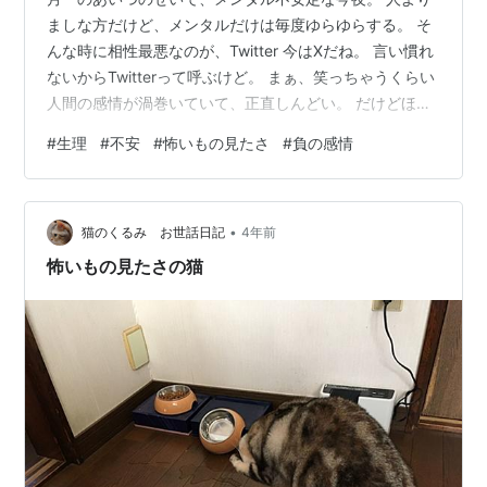
ましな方だけど、メンタルだけは毎度ゆらゆらする。 そ
んな時に相性最悪なのが、Twitter 今はXだね。 言い慣れ
ないからTwitterって呼ぶけど。 まぁ、笑っちゃうくらい
人間の感情が渦巻いていて、正直しんどい。 だけどほ
ら、人って「怖いもの見たさ」みたいな感情があるでし
#
生理
#
不安
#
怖いもの見たさ
#
負の感情
ょう？ 見たら自分が苦しくなるってわかっているのに止
められない。 最近は全然見ていなかったのに（半年前と
比べて半分以下）、この怪しいメンタルの時は私の足元
•
を掬いにくる。 だめだね、気をつけなきゃ。 大人なんだ
猫のくるみ お世話日記
4年前
から。 自分のメンタルくらい自分で守らなきゃね。 気を
怖いもの見たさの猫
つけよ。