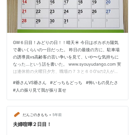
GW６日目！みどりの日！！晴天☀️ 今日はポカポカ陽気
で暑いくらいの一日だった。 昨日の最後の方に、駐車場
の誘導員vs高齢客の言い争いを見て、いや〜な気持ちに
なった…という話を書いた。 www.syouyudango.com 実
は連休前の火曜日夕方、職場の７３と６０G'sの2人が喧
嘩をしていたらしい。 殴り合いとかではなく言い争い、
#
爺さんVS爺さん
#
どっちもどっち
#
怖いもの見たさ
いわゆる口喧嘩というやつ。 それを見ていた教員が管理
#
人の振り見て我が振り直せ
職にチクり、管理職が２人それぞれに話を聞いて、とり
あえずその場を丸く収めたらしい。 相変わらず定番の
『とりあえず』だ。 この職場の管理職はいつもこう。 管
理のできない管理職が、今迄も須く現場に丸投げして来
•
だんごのきもち
5年前
た。 「波…
夫婦喧嘩２日目！