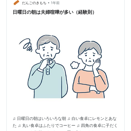
•
ようとすると出口付近に白装束の女の幽霊が待ち構えて
だんごのきもち
1年前
いるという心霊スポットでした。 ある日男子大学生4人
日曜日の朝は夫婦喧嘩が多い（経験則）
が肝試しということでその幽霊が出るトンネルへ…
♫ 日曜日の朝はいろいろな朝 ♫ 白い食卓にレモンとあな
た ♫ 丸い食卓はふたりでコーヒー ♫ 四角の食卓に子だく