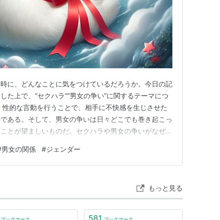
る時に、どんなことに気をつけているだろうか。今日の記
した上で、“セクハラ”“男女の争い”に関するテーマにつ
、性的な言動を行うことで、相手に不快感を生じさせた
とである。そして、男女の争いは日々どこでも巻き起こっ
くことが望ましいものだ。セクハラや男女の争いがなぜ起
が、これから紹介するエピソードのようなものはまだ根深
#
男女の関係
#
ジェンダー
な影響を与えていると思われる。それでは、以下エピソー
室。６０代頃の男性教員…
もっと見る
581
ブックマーク
ブックマーク