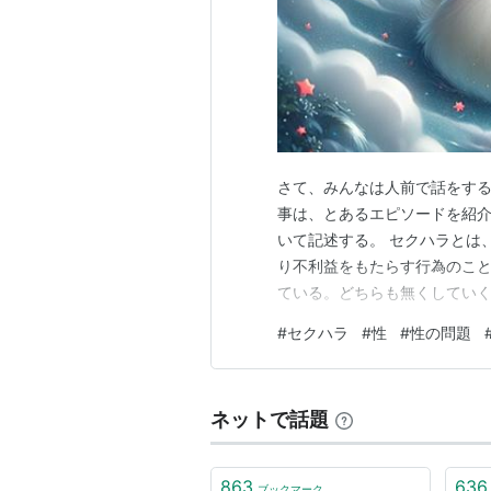
さて、みんなは人前で話をす
事は、とあるエピソードを紹介
いて記述する。 セクハラとは
り不利益をもたらす行為のこ
ている。どちらも無くしてい
こるのかという原因は様々だ
#
セクハラ
#
性
#
性の問題
く社会に残存しており、大き
ドだ。 ここはとある大学の教
ネットで話題
863
636
ブックマーク