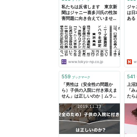
私たちは反省します 東京新
ジャ
聞はジャニー喜多川氏の性加
は日
害問題に向き合えていません
ある
でした：東京新聞デジタル
www.tokyo-np.co.jp
w
559
541
ブックマーク
「男性は（安全性の問題か
上沼
ら）子供の入院に付き添えま
「み
せん」は正しいのか｜ムラキ
たら
｜note
た」 