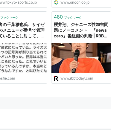
ww.tokyo-sports.co.jp
www.oricon.co.jp
480
ブックマーク
ブックマーク
者の千葉雅也氏、サイゼ
櫻井翔、ジャニーズ性加害問
のメニューが番号で管理
題にノーコメント 『news
ていることに対して、そ
zero』番組側の判断 | RBB
人間性（？）を問題視す
TODAY
イートをするも、表現が
まいで主張の詳細が不明
め、ツッコミや「それの
悪いんですか？」といっ
スポンスを多数受ける
osfie.com
www.rbbtoday.com