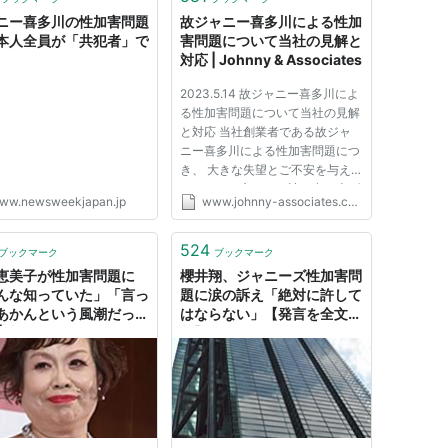
ニー喜多川の性加害問題
故ジャニー喜多川による性加
本人全員が「共犯者」で
害問題について当社の見解と
対応 | Johnny & Associates
2023.5.14 故ジャニー喜多川によ
る性加害問題について当社の見解
と対応 当社創業者である故ジャ
ニー喜多川による性加害問題につ
き、 大きな失望とご不安を与え
てしまい、心よりお詫び申し上げ
ww.newsweekjapan.jp
www.johnny-associates.co.jp
ます。 各方面から頂いておりま
すご質問に対して、また本件に関
する事務所の見解及び 今後の対
524
ブックマーク
ブックマーク
応について代表取締役社長の藤
恵美子が性加害問題に
櫻井翔、ジャニーズ性加害問
島...
んな知っていた」「言っ
題に涙の訴え「絶対に許して
あかんという風潮だっ
はならない」【発言を全文掲
| 東スポWEB
載】