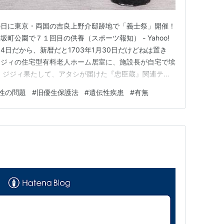
の日に東京・両国の吉良上野介邸跡地で「義士祭」開催！
町公園で７１回目の供養（スポーツ報知） - Yahoo!
14日だから、新暦だと1703年1月30日だけどねは置き
og.com ジジィの住宅型有料老人ホーム居室に、施設長が自宅で埃
た ジジィ果たして、アタシが届けた『忠臣蔵』関連テー
・・? アタシなら綺麗な訪問看護師おねえさんの拝顔が
性の問題
#
旧優生保護法
#
遺伝性疾患
#
有無