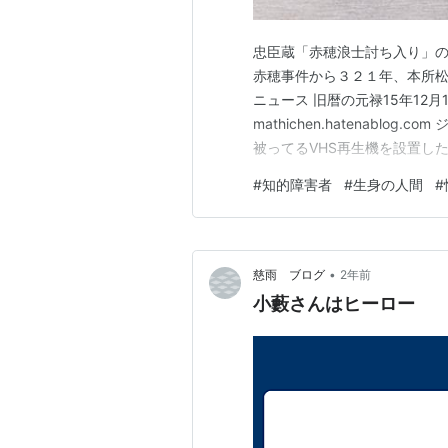
忠臣蔵「赤穂浪士討ち入り」
赤穂事件から３２１年、本所松坂
ニュース 旧暦の元禄15年12月
mathichen.hatenabl
被ってるVHS再生機を設置し
プを観てから逝けたんやろか(
#
知的障害者
#
生身の人間
#
嬉し過ぎるぞなもしw
•
慈雨 ブログ
2年前
小藪さんはヒーロー