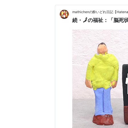
mathichenの酔いどれ日記【Haten
続・🗾の福祉：「脳死