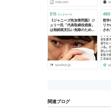
note.com
w
515
480
ブックマーク
《ジャニーズ性加害問題》ジ
哲学
ュリー氏「代表取締役残留」
リヤ
は相続税支払い免除のためだ
され
った 国税庁関係者は「被害
の非
者やファンを馬鹿にした話」
るツ
| 文春オンライン
あい
のた
何が
たレ
bunshun.jp
p
関連ブログ