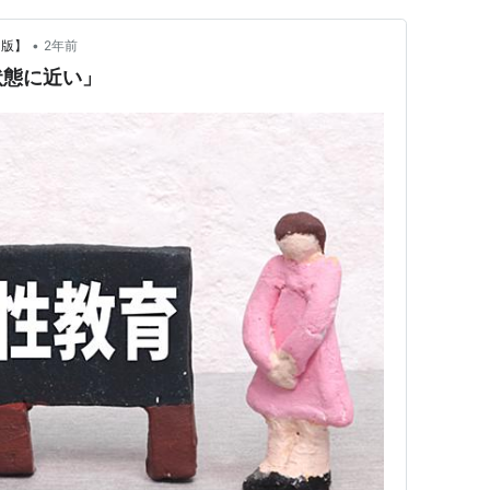
•
a版】
2年前
状態に近い」