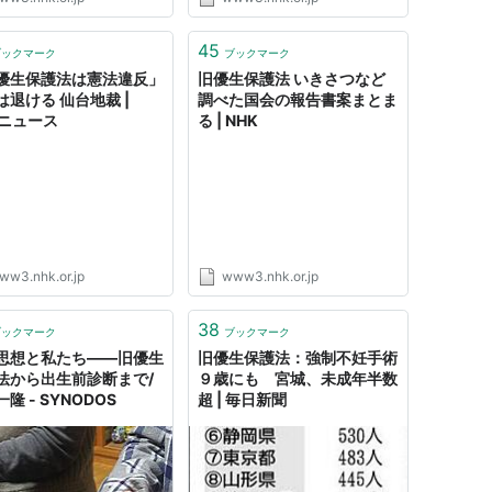
45
ブックマーク
ブックマーク
優生保護法は憲法違反」
旧優生保護法 いきさつなど
は退ける 仙台地裁 |
調べた国会の報告書案まとま
Kニュース
る | NHK
ww3.nhk.or.jp
www3.nhk.or.jp
38
ブックマーク
ブックマーク
思想と私たち――旧優生
旧優生保護法：強制不妊手術
法から出生前診断まで/
９歳にも 宮城、未成年半数
隆 - SYNODOS
超 | 毎日新聞