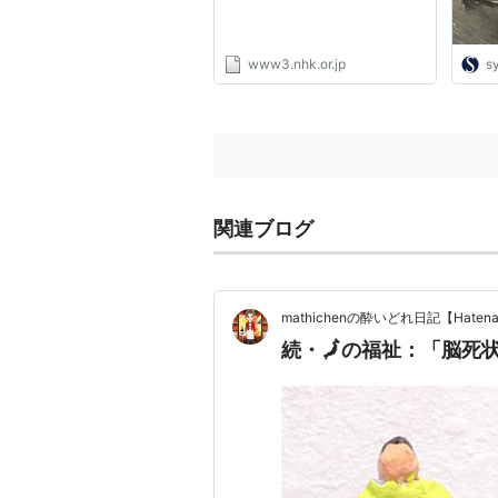
www3.nhk.or.jp
s
関連ブログ
mathichenの酔いどれ日記【Haten
続・🗾の福祉：「脳死