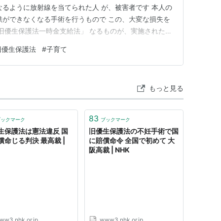
なるように放射線を当てられた人 が、被害者です 本人の
供ができなくなる手術を行うもので この、大変な損失を
「旧優生保護法一時金支給法」 なるものが、実施された
日と定めて 打ち切られたものだ 受け取れるお金は、一
旧優生保護法
#
子育て
のは、 よく、根絶やし、少子化に繋がることが 実施され
の…
もっと見る
83
ブックマーク
ブックマーク
生保護法は憲法違反 国
旧優生保護法の不妊手術で国
償命じる判決 最高裁 |
に賠償命令 全国で初めて 大
阪高裁 | NHK
ww3.nhk.or.jp
www3.nhk.or.jp