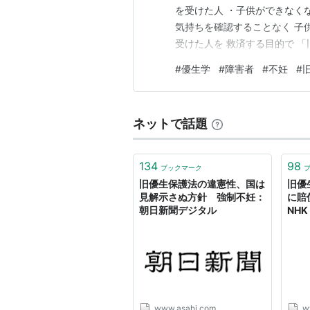
を受けた人 ・子供ができなく
気持ちを確認することなく 子
受けた人を 救済する目的で 
請求期限を、令和６年４月２３
#
優生学
#
障害者
#
不妊
#
人、３２０万円 しかし、驚く
たよね？ 金額ではなく、人生
ネットで話題
134
98
ブックマーク
旧優生保護法の違憲性、国は
旧優
見解示さぬ方針 強制不妊：
に賠
朝日新聞デジタル
NHK
www.asahi.com
w