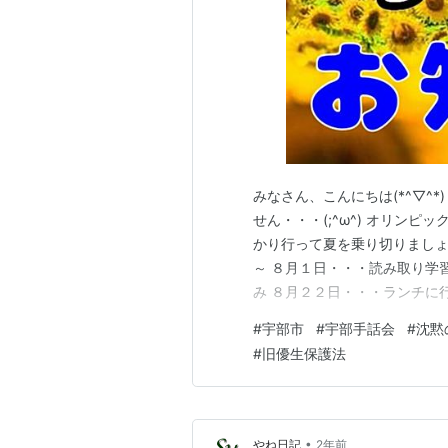
みなさん、こんにちは(*^▽^
せん・・・(;^ω^) オリン
かり行って夏を乗り切りましょう！
～ ８月１日・・・読み取り学
み ８月２２日・・・ランチに行こう
週金曜日PM７：００～ ８月
#
宇部市
#
宇部手話会
#
沈黙
学習会 ８月１６日・・・お盆
#
旧優生保護法
３０日・・・宇部手話会…
•
やね日記
2年前