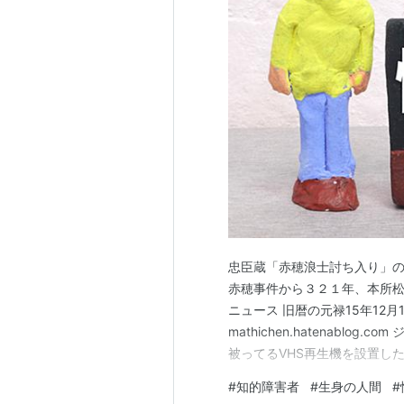
忠臣蔵「赤穂浪士討ち入り」
赤穂事件から３２１年、本所松坂
ニュース 旧暦の元禄15年12月
mathichen.hatenabl
被ってるVHS再生機を設置し
プを観てから逝けたんやろか(
#
知的障害者
#
生身の人間
#
嬉し過ぎるぞなもしw