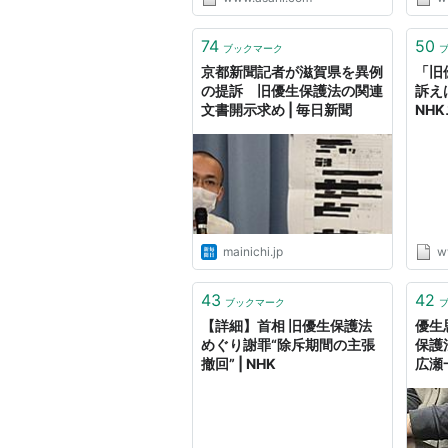
74
50
ブックマーク
京都新聞記者が滋賀県を異例
「旧
の提訴 旧優生保護法の関連
訴え
文書開示求め | 毎日新聞
NH
mainichi.jp
w
43
42
ブックマーク
【詳細】首相 旧優生保護法
優生
めぐり謝罪“除斥期間の主張
保護
撤回” | NHK
広瀬一