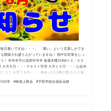
*) 毎日暑いですね・・・。 「暑い」という言葉しかでま
ピックも開催され盛り上がっていますね！ 熱中症対策をしっ
 🌸🌸🌸手の花部🌸🌸🌸 毎週木曜日AM１０：００
習 ８月８日・・・テキスト学習 ８月１５日・・・お盆休
！ ８月２９日・・・休会 🌙🌙🌙夜の部🌙🌙🌙 毎
２日・・・グループ別学習会 ８月９日・・・グループ別
の50年
#
映画上映会
#
宇部市総合福祉会館
休み ８月２３日・・・交流会「折り紙DEゲーム」 ８月