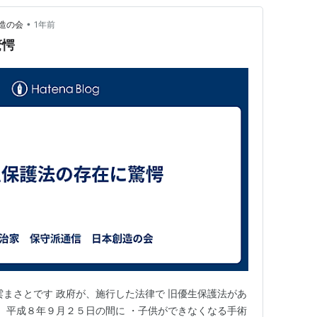
•
造の会
1年前
驚愕
雲まさとです 政府が、施行した法律で 旧優生保護法があ
、 平成８年９月２５日の間に ・子供ができなくなる手術