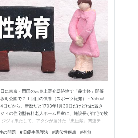
の日に東京・両国の吉良上野介邸跡地で「義士祭」開催！
町公園で７１回目の供養（スポーツ報知） - Yahoo!
14日だから、新暦だと1703年1月30日だけどねは置き
og.com ジジィの住宅型有料老人ホーム居室に、施設長が自宅で埃
た ジジィ果たして、アタシが届けた『忠臣蔵』関連テー
・・? アタシなら綺麗な訪問看護師おねえさんの拝顔が
性の問題
#
旧優生保護法
#
遺伝性疾患
#
有無