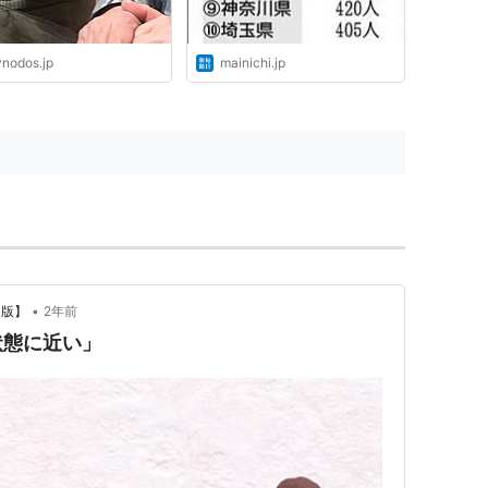
ynodos.jp
mainichi.jp
•
a版】
2年前
状態に近い」