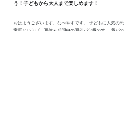
置するなら入れてくれたらいいのに、と思い…
う！子どもから大人まで楽しめます！
おはようございます、なべやすです。 子どもに人気の恐
竜展といえば、夏休み期間中の開催が定番です。 我がで
も、夏休みは毎年どこかで開催されている恐竜展に足を
運んでおります。 しかし、コロナ禍になってからは、こ
れまでのように夏休みの定番イベントとして恐竜展に行
くことができませんでした。 いくらコロナ禍とはいえ、
#
国立科学博物館
#
恐竜化石
恐竜好きとしては何かもの足りない！ そんな思いから、