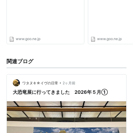
www.goo.ne.jp
www.goo.ne.jp
関連ブログ
•
ワタヌキ☆イヴの日常
2ヶ月前
大恐竜展に行ってきました 2026年５月①