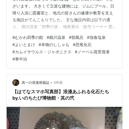
ざいます。 大きくて立派な建物には、ジムにプール、日
帰り入浴に図書室と、地元の皆さんの健康や教育を支え
る施設がてんこもりでした。 主な施設内容は以下の通
り。 鵡川温泉「四季の湯」 物産展示・販売コーナー 図
書室コーナー レストラン スポーツプラザ（プール・ジ
#
むかわ四季の館
#
鵡川温泉
#
朝風呂
#
強食塩泉
ム） 鵡川温泉「四季の湯」 朝活派には嬉しい朝風呂営業
#
よいとまけ
#
本物のししゃも
#
恐竜化石
は、なんと5:00から！ 始めてました、いつの間にか、的
#
カムイサウルス・ジャポニクス
#
ノーベル賞受賞者
な 残念ながら公式にこちらの情報は載ってません。 季節
#
車中泊
営業の可能性もあるので、朝風呂目当ての場合は事前に
確認必須でございます。 泉質は「強食塩泉」です。 強塩
化物泉は湯冷めしにくい+…
•
高一の浪漫発掘誌
3年前
【はてなスマホ写真部】浪漫あふれる化石たち
by.いのちたび博物館・其の弐