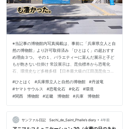
※当記事の博物館内写真掲載は、事前に「兵庫県立人と自
然の博物館」より許可取得済み 「ひとはく」の超おすす
め理由３つ。 その１、バラエティーに富んだ展示と子ど
もが飽きない仕掛け 常設展示は、昆虫標本から恐竜化
石、環境史など多種多様 【日本最大級の江田茂昆虫コレ
クション】 【森と里ゾーンの動く台場クヌギと野島断層
#
ひとはく
#
兵庫県立人と自然の博物館
#
丹波竜
ジオラマに興味津々】 【人と自然ゾーンで環境問題を考
#
ヤマトサウルス
#
恐竜化石
#
化石
#
環境
える】 【兵庫の恐竜化石】 【化石工房を経て水生生物の
#
関西 博物館
#
近畿 博物館
#
兵庫 博物館
世界ゾーンで魚の社会を知る】 【常設展示の最後は、地
球の中身とラフレシア標本】 【企画展】六甲山のキノコ
展で国内絶滅種とされていたタヌキノショクダイを見学
【ひとはくサロンで巨大昆虫模…
•
サンファル日記 Sachi_de_Saint_Phalle’s diary
4年前
アニマルコミュニケーション 20（火葬の日のあれ