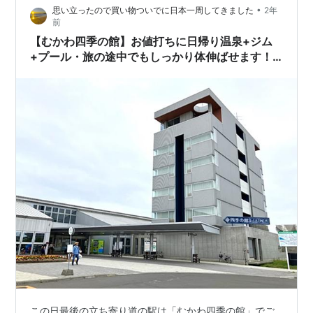
•
思い立ったので買い物ついでに日本一周してきました
2年
止画で ごめんね🙇 イクチオベナートル フクイラ…
前
【むかわ四季の館】お値打ちに日帰り温泉+ジム
+プール・旅の途中でもしっかり体伸ばせます！
【道央】
この日最後の立ち寄り道の駅は「むかわ四季の館」でご