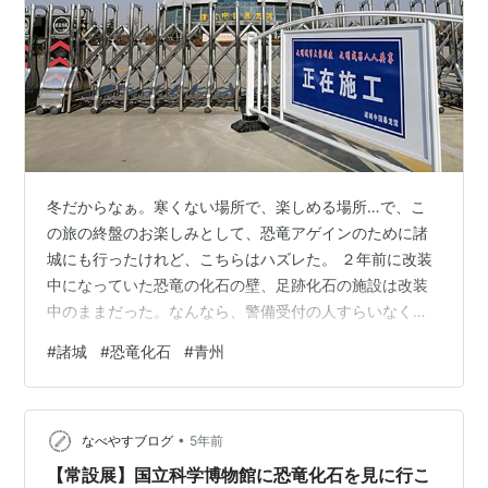
冬だからなぁ。寒くない場所で、楽しめる場所…で、こ
の旅の終盤のお楽しみとして、恐竜アゲインのために諸
城にも行ったけれど、こちらはハズレた。 ２年前に改装
中になっていた恐竜の化石の壁、足跡化石の施設は改装
中のままだった。なんなら、警備受付の人すらいなくな
っていた。中国ではよくある作りかけ放置の状態だ。
#
諸城
#
恐竜化石
#
青州
あ、つくりかけ放置と壊しかけ放置はよくあること。 こ
れは、今回泊まった鉄道駅徒歩1分のところにある臨沂の
宿から見た風景。朝、さわやかな目覚めとともにカーテ
•
ンを開けて窓の外を見ると、見渡す限りの廃ビル。びっ
なべやすブログ
5年前
くり。旦那曰く「北斗の拳」 話を諸城にもどします。 放
【常設展】国立科学博物館に恐竜化石を見に行こ