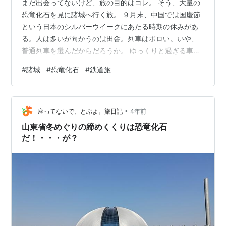
まだ出会ってないけど、旅の目的はコレ。 そう、大量の
恐竜化石を見に諸城へ行く旅。 ９月末、中国では国慶節
という日本のシルバーウイークにあたる時期の休みがあ
る。人は多いが向かうのは田舎。列車はボロい。いや、
普通列車を選んだからだろうか。 ゆっくりと過ぎる車窓
を眺めるために常に席は窓側を希望する。 万里の長城を
#
諸城
#
恐竜化石
#
鉄道旅
見に行った時以来の鉄道旅。青島駅は旅情があるなー。
町を出ると次第に景色は平たんになる。 線路は周囲より
少し高いところを走るようになっており、ビルがないと
•
目の高さよりも上には電線と空しかない。木が密集した
座ってないで、とぶよ。旅日記
4年前
ところや赤銅色の屋根に薄茶色の壁の家が点在し、ほか
山東省冬めぐりの締めくくりは恐竜化石
は畑が多くなってきた。 日本と違って水…
だ！・・・が？