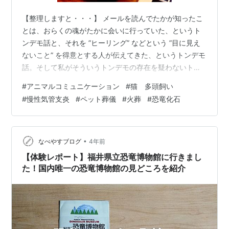
【整理しますと・・・】 メールを読んでたかが知ったこ
とは、おらくの魂がたかに会いに行っていた、というト
ンデモ話と、それを ”ヒーリング” などという ”目に見え
ないこと” を得意とする人が伝えてきた、というトンデモ
話。そして私がそういうトンデモの存在を疑わないトン
デモだったからこそ、その連絡が自分のところに来たの
#
アニマルコミュニケーション
#
猫 多頭飼い
だということ。 ある時、彼は私に「その、最近、お前が
#
慢性気管支炎
#
ペット葬儀
#
火葬
#
恐竜化石
”傾倒” している、そういう世界のこと」という言い方を
したことすらある。だから、メールを読んでどういう反
応をするつもりなのか、わからないと言えば全くわから
ないことではあった。 【私は知っている】 たかはおらく
•
なべやすブログ
4年前
の骨壷の前で、そんなトン…
【体験レポート】福井県立恐竜博物館に行きまし
た！国内唯一の恐竜博物館の見どころを紹介