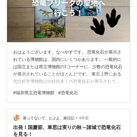
おはようございます、なべやすです。 恐竜化石が展示さ
れている博物館は、国内にいくつかあります。 一般的に
は国立または県立博物館の1コーナーに、少数の恐竜化石
が展示されていることがほとんどです。 東京上野にある
国立科学博物館は比較的多くの恐竜化石が展示されてお
りますが、恐竜化石以外の展示物もたくさんあるため、
#
福井県立恐竜博物館
#
恐竜化石
他の博物館と同様に特定の場所に展示されている点は一
緒です。 恐竜フリークにとっては、それら博物館に少し
物足りなさを感じてしまうときがあります。 そんな思い
•
があったときに、ぜひ行ってほしい博物館が福井県立恐
座ってないで、とぶよ。旅日記
4年前
竜博物館です。 福井県立恐竜博物館は国内唯一の恐竜に
出発！国慶節、車窓は実りの秋～諸城で恐竜化石
特化した博物館で、恐竜化石をはじめと…
を見る！