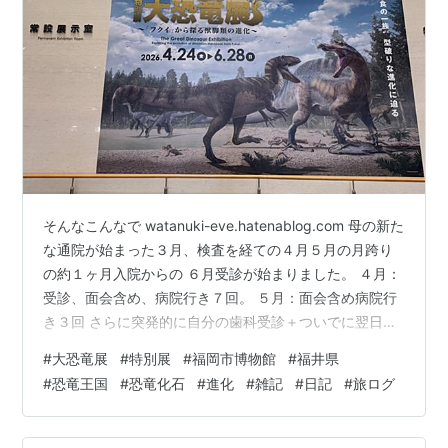
そんなこんなで watanuki-eve.hatenablog.com 母の新た
な通院が始まった３月、検査を経ての４月５月の月跨り
の約１ヶ月入院からの ６月受診が始まりました。 ４月：
受診、面会含め、病院行き７回。 ５月：面会含め病院行
き３回 さらに突発的に自分の歯科受診＋ついでに翌日に
メンテナンス追加したり。 とまあ、退院から次回受診ま
#
大恐竜展
#
特別展
#
福岡市博物館
#
福井県
で少し間隔が空いたため、５月後半に妹と出かけてきま
#
恐竜王国
#
恐竜化石
#
進化
#
雑記
#
日記
#
旅ログ
した。 やってきたのは、こちら 福岡市博物館、リニュー
アル工事中だとか 大恐竜展 ４つのゾーンで紹介されてい
ます トルヴォサウルス スピノサウルス 動くんだけど静