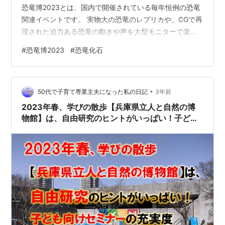
恐竜博2023とは、国内で開催されている毎年恒例の恐竜
関連イベントです。 実物大の恐竜のレプリカや、CGで再
現された迫力ある恐竜の動きや声を大型モニターで楽し
むことができ、さらには恐竜の化石（骨格標本）など、
#
恐竜博2023
#
恐竜化石
恐竜に関するあらゆるものを見て知ることができます。
実際に足を運んでみて、恐竜に興味がある人だけでなく
誰でも楽しめる素晴らしいイベントだと感じました。 当
•
記事では、恐竜博2023に行ってみて、私が特に印象に残
50代で子育て専業主夫になった私の日記
3年前
った展示物を写真を交えていくつか紹介させていただき
2023年春、学びの散歩【兵庫県立人と自然の博
ます。 恐竜博2023の見ど…
物館】は、自由研究のヒントがいっぱい！子ども
向けセミナーも凄かった。