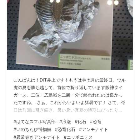
こんばんは！DIT井上です！もうはや七月の最終日。ウル
虎の夏を勝ち越して、首位で折り返しています阪神タイ
ガース。二位・広島戦を二勝一分で終われたのは良かっ
たですね。 さぁ、これからいよいよ猛暑です！ さて、今
日は前回に引き続き、暑い暑い真夏の時期にぴったり
な、熱い熱いスマホ写真部で熱い熱い化石の話をしてい
#
はてなスマホ写真部
#
浪漫
#
化石
#
恐竜
きます！ それではどうぞ！ はてなスマホ写真部とは 今
#
いのちたび博物館
#
恐竜化石
#
アンモナイト
月のお題 今月の写真 おまけ さいごに ■今日の記事
#
異常巻きアンモナイト
#
ニッポニテス
は・・・■ 全開に引き続き、いのちたび博物館で展示さ