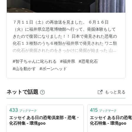
７月１１日（土）の再放送を見ました。 ６月１６日
（火）に福井県立恐竜博物館へ行って、発掘体験もして
きたので復習になりました！！ 日本で発見された恐竜の
化石１３種類のうち６種類が福井県で発見された ワニ類
の化石が発掘されたのをきっかけに発掘が始まった 山を
上から削って「ボーンヘッド」（骨の密集地帯）まで削
#
智子ちゃんに叱られる
#
福井県
#
恐竜化石
る 削った土で新しい山ができるほど 山を上から削って大
#
山を動かす
#
ボーンヘッド
規模に発掘すという判断が比較的短時間で多くの化石を
見つけることが出来たんですね。１９８８年予備調査か
ら３０年以上発掘を続け現在も第５次発掘中。 また、行
ネットで話題
もっと見る
ってみたいと思うワタクシです。
433
415
ブックマーク
ブックマーク
エッセイ ある日の恐竜倶楽部 - 恐竜・
エッセイ ある日の恐竜
化石特集 - 環境goo
化石特集 - 環境goo