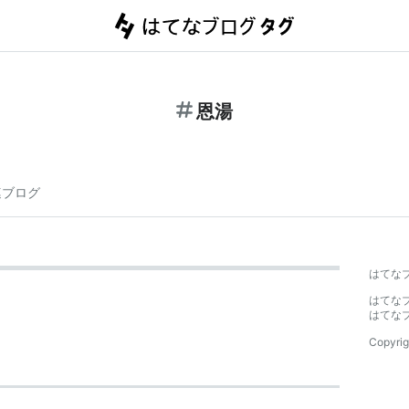
恩湯
連ブログ
はてな
はてな
はてな
Copyrig