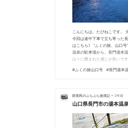
こんにちは。たびねこです。 
今回は途中下車で立ち寄った長
はこちら》 “ふくの旅、山口
温泉の駐車場から。長門湯本
山々に囲まれた感じが良いで
は、長門湯本温泉の温泉街を少
#
ふくの旅山口号
#
長門湯本
やかな声が聞こえてきました
ると、周りと比べて新しい感じ
•
防長民のぶらぶら放浪記
3年前
山口県長門市の湯本温