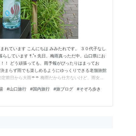
まれています こんにちは みみたれです。 ３０代子なし
暮らしています 𖤣.˚𖥧 先日、梅雨真っただ中、山口県にお
！！ どう頑張っても、雨予報がぴったりはまってお
で決まらず雨でも楽しめるようにゆっくりできる老舗旅館
定前日から大雨☂︎☂︎ 梅雨だから仕方ないけど、雨女健
ち寄った『大丸下関店 やおき』 arne.media 小鉢丼
湯
#
山口旅行
#
国内旅行
#
旅ブログ
#
そぞろ歩き
この小鉢丼のために愛知県から食べに来ます！と口コミ