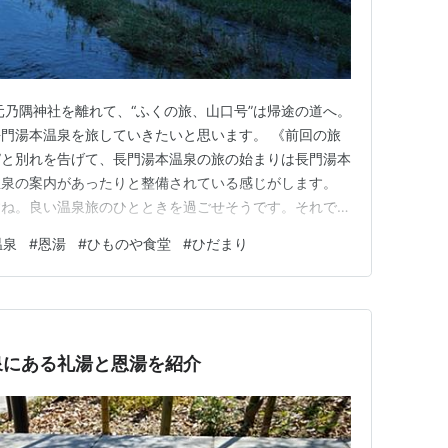
元乃隅神社を離れて、“ふくの旅、山口号”は帰途の道へ。
門湯本温泉を旅していきたいと思います。 《前回の旅
号”と別れを告げて、長門湯本温泉の旅の始まりは長門湯本
温泉の案内があったりと整備されている感じがします。
すね。良い温泉旅のひとときを過ごせそうです。それで
し巡っていきたいと思います。 階段を降っていくと賑
温泉
#
恩湯
#
ひものや食堂
#
ひだまり
。どうやら卓球や川遊びの声の様子。この辺りの建物を見
がするため、まだ最近…
泉にある礼湯と恩湯を紹介