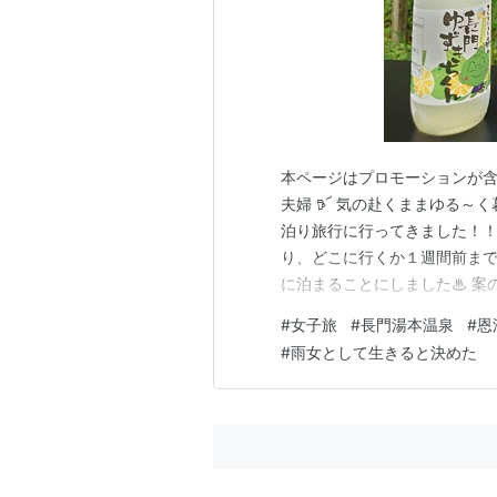
本ページはプロモーションが含
夫婦 𖠚՜ 気の赴くままゆる～く
泊り旅行に行ってきました！！
り、どこに行くか１週間前ま
に泊まることにしました♨ 案の
在です。 まずは当日、ランチで立
#
女子旅
#
長門湯本温泉
#
恩
の有名な海鮮料理のお店です♪
#
雨女として生きると決めた
もあるほどの人気っぷ…