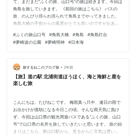
て、まだまだ“ふくの旅、山口号”の旅は続きます。今回は
角島を旅していきます。 《前回の旅はこちら》 バスの
旅、のんびり揺られ揺られて角島までやってきました。
角島大橋の手前からの風景がとても良いのですがおあず
け。バスは、まず角島灯台に向かいます。バスの窓越し
#
ふくの旅山口号
#
角島大橋
#
角島
#
角島灯台
に見える風景だけでも、その良さが分かるぐらいの良き
#
夢崎波の公園
#
夢崎明神
#
日本海
風景。楽しいひとときになりそうです。 そして、バスは
角島灯台の近くに到着。バス内ではガイドさんによる角
島事情を聞くことができました。とても良い勉強になり
ます。 角島灯台に向かう前に、少し海風景でも。行って
•
旅するねこのブログ旅
2年前
みたいと思って、すぐに来てみたわけですが…
【旅】道の駅 北浦街道ほうほく、海と海鮮と鹿を
楽しむ旅
こんにちは。たびねこです。 梅雨真っ只中、連日の雨で
お出かけが億劫になる今日この頃。そんな雨天気に負け
ず、今回は山口県の観光周遊バスである“ふくの旅、山口
号”で山口県の名所を旅していきたいと思います。 旅の始
まりはこちら、新山口駅から。見るからに天気は悪い状