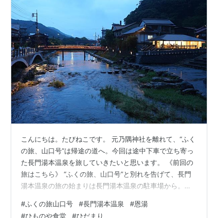
こんにちは。たびねこです。 元乃隅神社を離れて、“ふく
の旅、山口号”は帰途の道へ。今回は途中下車で立ち寄っ
た長門湯本温泉を旅していきたいと思います。 《前回の
旅はこちら》 “ふくの旅、山口号”と別れを告げて、長門
湯本温泉の旅の始まりは長門湯本温泉の駐車場から。長
門湯本温泉の案内があったりと整備されている感じがし
#
ふくの旅山口号
#
長門湯本温泉
#
恩湯
ます。 山々に囲まれた感じが良いですね。良い温泉旅の
#
ひものや食堂
#
ひだまり