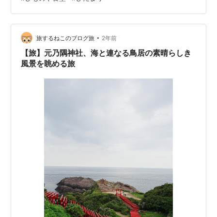
ひとときを過ごせそうです。それでは、長門湯本温泉の
温泉街を少し巡っていきたいと思います。 階段を降って
いくと賑やかな声が聞こえてきました。どうやら卓球や
川遊びの声の様子。この辺りの建物を見ると、周りと比
•
旅するねこのブログ旅
2年前
べて新しい感じがするため、まだ最近…
【旅】元乃隅神社、海と連なる鳥居の素晴らしき
風景を眺める旅