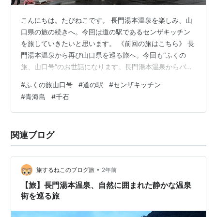
こんにちは。たびねこです。 長門湯本温泉を楽しみ、山
口県の旅の続きへ。今回は道の駅であるセンザキッチン
を旅していきたいと思います。 《前回の旅はこちら》 長
門湯本温泉から再び山口県を巡る旅へ。今回も“ふくの
旅、山口号”のお世話になります。長門湯本温泉からバス
に乗車すると別府弁天池には行けませんが、それでも旅
#
ふくの旅山口号
#
道の駅
#
センザキッチン
の続きを楽に巡っていけるため便利に感じます。バスに
#
青海島
#
千石
乗り込み、最初の目的地であるセンザキッチンさんに到
着です。 センザキッチンさんの中に入っていくと、やは
り海鮮のお土産がたくさんありますね。どれも美味しそ
関連ブログ
うです。まだまだ旅の途中であるため、海鮮を購入しづ
らいところではありますが心揺らぎます(笑…
•
旅するねこのブログ旅
2年前
【旅】長門湯本温泉、自然に囲まれた静かな温泉
街を巡る旅