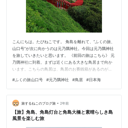
こんにちは。たびねこです。 角島を離れて、“ふくの旅、
山口号”が次に向かうのは元乃隅神社。今回は元乃隅神社
を旅していきたいと思います。 《前回の旅はこちら》 元
乃隅神社に到着。まずは近くにある大きな鳥居まで向か
います。こちらの鳥居は、鳥居のお賽銭箱があるのが特
徴。皆さん、鳥居の下でお賽銭箱を目がけてお金を頑張
#
ふくの旅山口号
#
元乃隅神社
#
鳥居
#
日本海
って投げ入れています。と言っても、鳥居はなかなかの
大きさですからね、なかなかお金が入らないものです
ね。おかげさまで、上からお金が落ちてくるため、怖く
•
て鳥居をくぐることはできません(笑)。 稲荷神社ではあ
旅するねこのブログ旅
2年前
りませんがお稲荷さん。稲荷神社を名乗らない経緯は元
【旅】角島、角島灯台と角島大橋と素晴らしき島
乃隅神社に来るまでにガイドさんに教えて…
風景を楽しむ旅