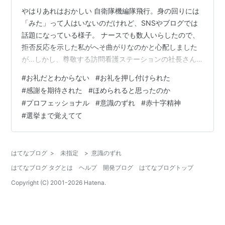
やはりあれはおかしい 自衛隊機編隊飛行。身の回りには
「みた」って人はいないのだけれど、SNSやブログでは
話題になっている様子。 ナースでも数人いらしたので、
拒否反応を示した私がへそ曲がりなのかと心配しました
が…しかし、尊敬する訪問看護ステーションの社長さん
が違和感を表明していらしたので、ほっとしました。 な
#
お礼だとわからない
#
お礼を押し付けられた
ぜ自衛隊機を飛ばすに至ったのか、経緯を問われて、防
#
感謝を期待された
#
ほめられると思ったのか
衛大臣が「プロセスは関係ない」ととぼけて隠したそう
#
プロフェッショナル
#
意識のずれ
#
赤十字精神
ですね。結局自分がやらせたって白状しましたけど。 や
#
選挙まで覚えてて
はり、狙いがあったのです。 自分に酔ってる。いいアイ
デアだと。褒められるのはイヤだからだって。 褒められ
ると思ったんだ。 数百万円かけて。そ…
はてなブログ
>
未指定
>
意識のずれ
はてなブログ タグとは
ヘルプ
開発ブログ
はてなブログトップ
Copyright (C) 2001-
2026
Hatena.