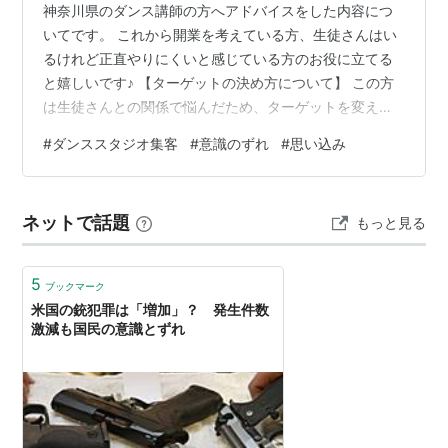
神奈川県のダンス講師の方へアドバイスをした内容につ
いてです。 これから開業を考えている方、生徒さんはい
るけれど正直やりにくいと感じている方のお役に立てる
と嬉しいです♪ 【ターゲットの決め方について】 この方
は生徒さんとの関係で悩んだため、ターゲットを変えた
いがどう決めれば良いか分からないとのことでした。 生
#
ダンススタジオ集客
#
意識のずれ
#
思い込み
徒さんとこの先どういう時間を過ごしたいか、生徒さん
にはどうなってもらいたいか、どんな指導を提供してい
きたいか等をお聞きして、理想の生徒さん像を決めても
ネットで話題
もっと見る
らいました。 「ステージに立つのが好きな生徒さんにな
ってもらいたい」とおっしゃってたので、プロのダンサ
ーさん向けのレッスンにするのか、初心者か…
5
ブックマーク
米国の銃犯罪は「増加」？ 発生件数
激減も国民の意識とずれ