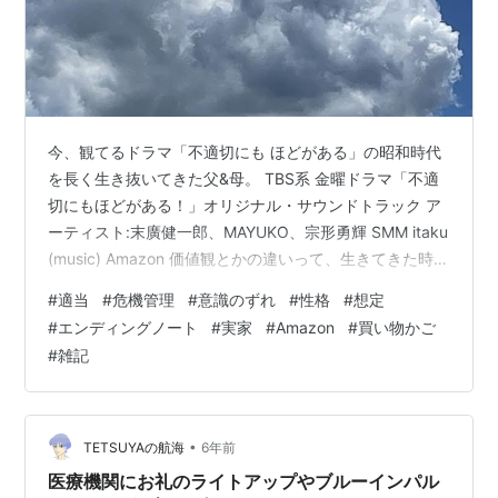
今、観てるドラマ「不適切にも ほどがある」の昭和時代
を長く生き抜いてきた父&母。 TBS系 金曜ドラマ「不適
切にもほどがある！」オリジナル・サウンドトラック ア
ーティスト:末廣健一郎、MAYUKO、宗形勇輝 SMM itaku
(music) Amazon 価値観とかの違いって、生きてきた時代
特有の影響もあるんだろうけど これって性格による個人
#
適当
#
危機管理
#
意識のずれ
#
性格
#
想定
差が大きいかもね、と思ったのは お父さんの親戚が同じ
#
エンディングノート
#
実家
#
Amazon
#
買い物かご
市内に 一人暮らししてて、 病弱で入退院を繰り返してい
#
雑記
たんだけど その際、お父さんが書類にサインしたり、ワ
タヌキも幼稚園のウチシスを延長で預けたりしつつ、様
子を見に行ったりしていたんだけど、亡くなられた…
•
TETSUYAの航海
6年前
医療機関にお礼のライトアップやブルーインパル