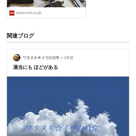
www.cnn.co.jp
関連ブログ
•
ワタヌキ☆イヴの日常
2年前
適当にも ほどがある