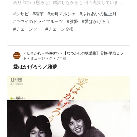
あり 試行（思考も）錯誤しながらも 日々充実しています
さて 今回の活動は １．1/21 ２．1/22 ３．その他 です
#
クサビ
#
種芋
#
元町マルシェ
#
ふれあいの里上月
１．1/21 ①出荷など 土曜日 最近の朝のパターン 両親）
#
キウイのドライフルーツ
#
雅夢
#
愛はかげろう
元町マルシェ（神戸のお店）への出荷 私）ふれあいの里
#
チェーンソー
#
チェーン交換
上月へ納品 です ・ふれあいの里上月 ↓ ⛄雪がチラホラ
と...（ほんの一瞬、少しだけ） ↓ 🥝キウイのドライフル
ーツを補充 （好評です） ↓…
＜たそがれ -Twilight-＞【なつかしの歌謡曲】昭和-平成ヒッ
•
ト・ミュージック
7年前
愛はかげろう／雅夢