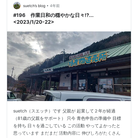
•
suetch’s blog
4年前
#196 作業日和の穏やかな日々⁉...
<2023/1/20-22>
suetch（スエッチ）です 父親が 起業して２年が経過
（81歳の父親をサポート） 只今 青色申告の準備中 目標
を持ち 日々を過ごしている この活動 やってよかったと
思っています まだまだ 活動内容に 伸びしろがたくさん