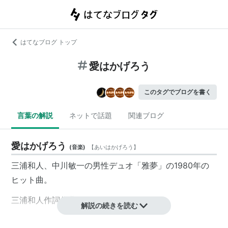
はてなブログ トップ
愛はかげろう
このタグでブログを書く
言葉の解説
ネットで話題
関連ブログ
愛はかげろう
(
音楽
)
【
あいはかげろう
】
三浦和人、中川敏一の男性デュオ「
雅夢
」の1980年の
ヒット曲。
三浦和人作詞作曲。
解説の続きを読む