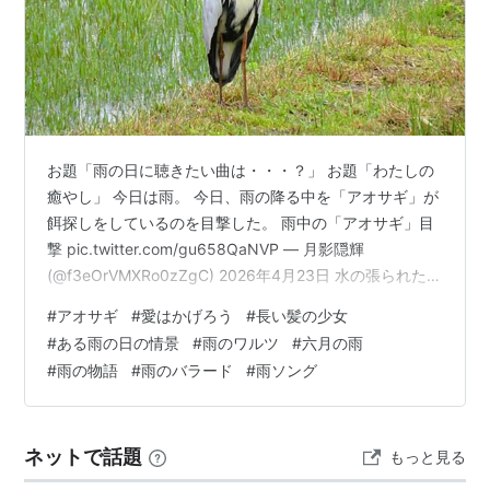
お題「雨の日に聴きたい曲は・・・？」 お題「わたしの
癒やし」 今日は雨。 今日、雨の降る中を「アオサギ」が
餌探しをしているのを目撃した。 雨中の「アオサギ」目
撃 pic.twitter.com/gu658QaNVP — 月影隠輝
(@f3eOrVMXRo0zZgC) 2026年4月23日 水の張られた田
んぼはサギにとって、絶好の餌場となっている。 今日は
#
アオサギ
#
愛はかげろう
#
長い髪の少女
終日雨が降り続いている。ところで以前、昭和・平成時
#
ある雨の日の情景
#
雨のワルツ
#
六月の雨
代の名曲「雨ソングランキングTOP７」の記事（ネット
#
雨の物語
#
雨のバラード
#
雨ソング
検索の雨ソング - 諦観ブログ日記（２０２４年６月１０
日））を書いたことがある。その時から２年近くなっ
た。今回、今日の雨に託けてそのランキング…
ネットで話題
もっと見る