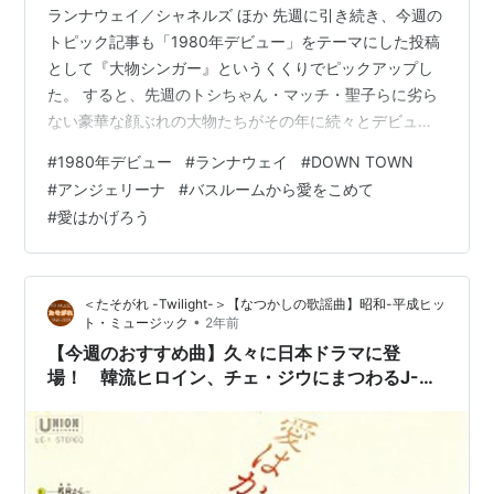
ランナウェイ／シャネルズ ほか 先週に引き続き、今週の
トピック記事も「1980年デビュー」をテーマにした投稿
として『大物シンガー』というくくりでピックアップし
た。 すると、先週のトシちゃん・マッチ・聖子らに劣ら
ない豪華な顔ぶれの大物たちがその年に続々とデビュー
を果たしていることがわかる。 ロック、フォーク、ニュ
#
1980年デビュー
#
ランナウェイ
#
DOWN TOWN
ーミュージック、R&B、といった多様なジャンルである
#
アンジェリーナ
#
バスルームから愛をこめて
ことを考えると、むしろアイドルに比べるとそれ以上の
#
愛はかげろう
盛り上がりを見せている。 やはり、80年代の幕開けにふ
さわしく、それまでになかった音楽を生み出していると
いう活気やエネルギーが感じられるところである。 ＜ラ
＜たそがれ -Twilight-＞【なつかしの歌謡曲】昭和-平成ヒッ
ンナウェイ／シャネルズ（198…
•
ト・ミュージック
2年前
【今週のおすすめ曲】久々に日本ドラマに登
場！ 韓流ヒロイン、チェ・ジウにまつわるJ-
POP ２曲