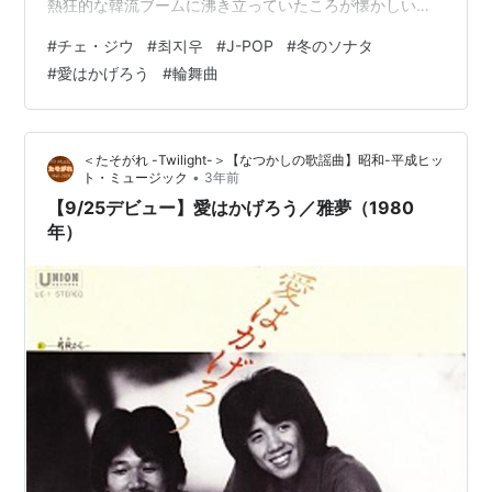
熱狂的な韓流ブームに沸き立っていたころが懐かしい
が、その立役者だったのが、ドラマ「冬のソナタ」に主
#
チェ・ジウ
#
최지우
#
J-POP
#
冬のソナタ
演した『ヨン様』ことぺ・ヨンジュンと、そして『ジウ
#
愛はかげろう
#
輪舞曲
姫』『涙の女王』と呼ばれたチェ・ジウであった。 自分
の場合、韓流ブームには無関心だったので、詳しいこと
はわからないのだが、どういうわけかチェ・ジウにだけ
＜たそがれ -Twilight-＞【なつかしの歌謡曲】昭和-平成ヒッ
は惹かれるものがあって、それというのも2006年のTBS
•
ト・ミュージック
3年前
ドラマ「輪舞曲」を見ていたことが…
【9/25デビュー】愛はかげろう／雅夢（1980
年）