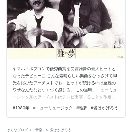
ヤマハ・ポプコンで優秀曲賞を受賞雅夢の最大ヒットと
なったデビュー曲 こんな素晴らしい楽曲をひっさげて脚
光を浴びたアーチストでも、ヒットが続けるのは至難の
ワザなんだなとつくづく感じる。 この当時、ニューミュ
ージック系のアーチストはテレビ出演することを敬遠し
ていて、ほとんど目にする機会がなかったのだが、雅夢
#
1980年
#
ニューミュージック
#
雅夢
#
愛はかげろう
は積極的にテレビ出演していたので、子どもだった自分
にも馴染みのあるアーチストだった。 それが仇になって
すぐに飽きられてしまったのか、あるいは70年代のフォ
はてなブログ
>
音楽
>
愛はかげろう