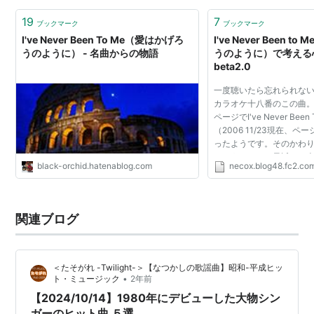
19
7
ブックマーク
ブックマーク
I've Never Been To Me（愛はかげろ
I've Never Been 
うのように） - 名曲からの物語
うのように）で考える心
beta2.0
一度聴いたら忘れられな
カラオケ十八番のこの曲。 →
ページでI've Never Bee
（2006 11/23現在、
ったようです。そのかわり、Ch
というページで最近のも
black-orchid.hatenablog.com
necox.blog48.fc2.co
YouTube映像が見られ
で、そのうちの1つを↓に貼り
関連ブログ
＜たそがれ -Twilight-＞【なつかしの歌謡曲】昭和-平成ヒッ
•
ト・ミュージック
2年前
【2024/10/14】1980年にデビューした大物シン
ガーのヒット曲 ５選