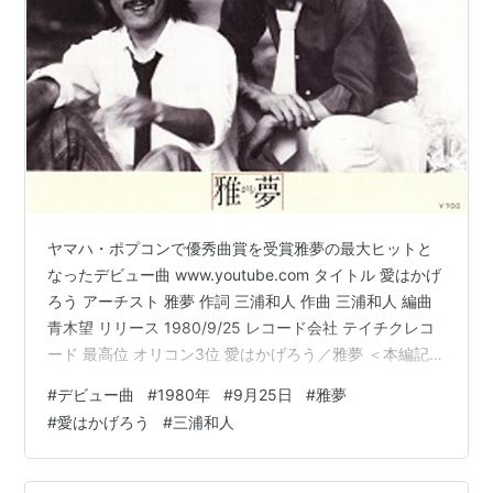
ヤマハ・ポプコンで優秀曲賞を受賞雅夢の最大ヒットと
なったデビュー曲 www.youtube.com タイトル 愛はかげ
ろう アーチスト 雅夢 作詞 三浦和人 作曲 三浦和人 編曲
青木望 リリース 1980/9/25 レコード会社 テイチクレコ
ード 最高位 オリコン3位 愛はかげろう／雅夢 ＜本編記事
を見る＞ twilight-tasogare.hatenablog.com
#
デビュー曲
#
1980年
#
9月25日
#
雅夢
#
愛はかげろう
#
三浦和人