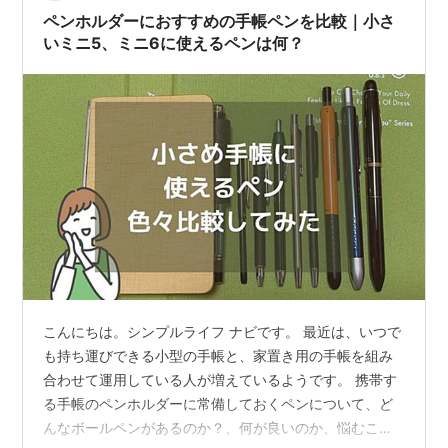
かめっちゃあか抜けた！…
ペンホルダーにおすすめの手帳ペンを比較｜小さ
いミニ5、ミニ6に使えるペンは何？
こんにちは。シンプルライフ ナビです。 最近は、いつで
も持ち運びできる小型の手帳と、家置き用の手帳を組み
合わせて運用している人が増えているようです。 携帯す
る手帳のペンホルダーに常備しておくペンについて、ど
んなボールペンがあるのか？、何が良いのか、悩むこと