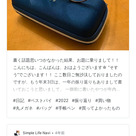
書く話題思いつかなかった結果、お題に乗りまして！！
こんにちは、こんばんは、おはようございます☆ ”そす
う”でございます！！ ここ数日ご無沙汰しておりましたの
ですが、もう年末3日は、一年の振り返りもありまして書
いておこうと思いまして。 一個前に書いたやつが年内最
後になってしまってはいろいろヤバいのでね。 ではでは
#
日記
#
ベストバイ
#
2022
#
振り返り
#
買い物
早速。 1.丸メガネ 丸メガネ 今年のベストバイを考えた際
#
丸メガネ
#
バッグ
#
手帳ペン
#
買ってよかったもの
に、一瞬で出てきた。今年の私を語るうえでは絶対に外
せないもの。 今年の夏、8月中に買ったもの。 それまで
は、ずっとずっとずー－－っと、普通の四角型のメガネ
だった。それを、丸メガネに変えた。 それだけで、なん
•
Simple Life Navi
4年前