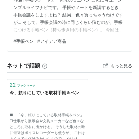
ンプルライフナビです。 手帳やノートを新調するとき、
手帳会議をしますよね？ 結局、色々買っちゃうわけです
が… そして、手帳会議の時に同じくらい悩むのが、手帳
につける手帳ペン（持ち歩き用の手帳ペン）。 今回は、
ちょっと面白い、磁石で着脱できる手帳ペン「Pitan」
#
手帳ペン
#
アイデア商品
（ゼブラ）をご紹介！これがめちゃくちゃ良いんです！
リンク Pitanはミニ6（M6）システム手帳、NOLTY手
帳、トラベラーズノート、ほぼ日手帳などとサイズ感が
ネットで話題
もっと見る
ピッタリ、一体化OK！ 既存のペンホルダーが好きじゃな
かった人 手帳とペンの着脱を簡単にしたい人 手帳に合
う、描きやす…
22
ブックマーク
今、頼りにしている取材手帳＆ペン
■ 「今、頼りにしている取材手帳＆ペン」
□仕事がら展示会や文具メーカーなど色々な
ところに取材に出かける。 そうした取材の時
に最近はボイスレコーダーも使うが、 これは
あくまでも保険みたいなもので、 やはり、紙