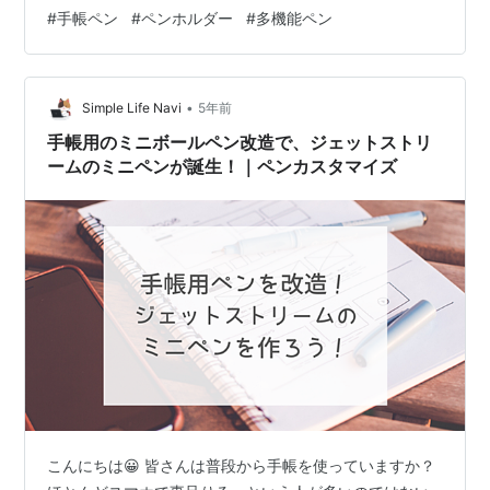
はないですか？ この記事では、小さい手帳（綴じ手帳、
#
手帳ペン
#
ペンホルダー
#
多機能ペン
M5、M6システム手帳など）と組み合わせて使えるペン
を実際に購入して比較しています。手帳ペンを選ぶとき
の参考にしてください。 実際に買って使った小さい手帳
•
に使えるペンの一覧 M5システム手帳などの小さい手帳に
Simple Life Navi
5年前
合う、おすすめのペン 替芯のコスパが良い単色のミニペ
手帳用のミニボールペン改造で、ジェットストリ
ン 替芯が4C規格のミニペン｜多…
ームのミニペンが誕生！｜ペンカスタマイズ
こんにちは😀 皆さんは普段から手帳を使っていますか？