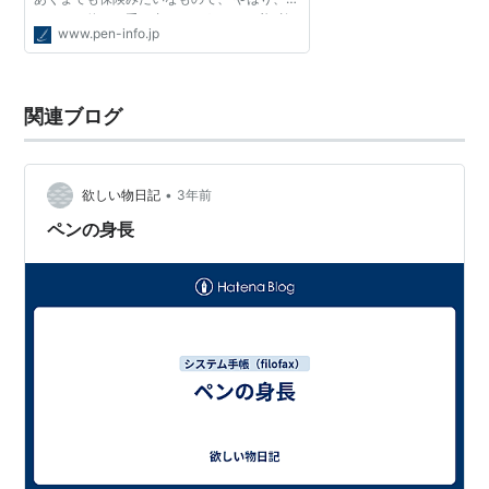
とペンを使って手で書くということも必ず行
www.pen-info.jp
う。 手を動かし、書くことで頭の回転もより
スムーズになる...
関連ブログ
•
欲しい物日記
3年前
ペンの身長