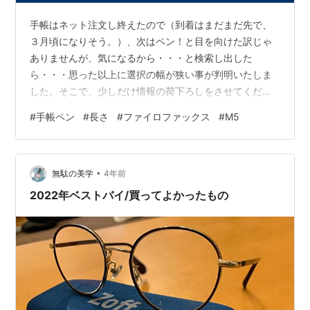
手帳はネット注文し終えたので（到着はまだまだ先で、
３月頃になりそう。）、次はペン！と目を向けた訳じゃ
ありませんが、気になるから・・・と検索し出した
ら・・・思った以上に選択の幅が狭い事が判明いたしま
した。そこで、少しだけ情報の荷下ろしをさせてくださ
いな。
#
手帳ペン
#
長さ
#
ファイロファックス
#
M5
•
無駄の美学
4年前
2022年ベストバイ/買ってよかったもの