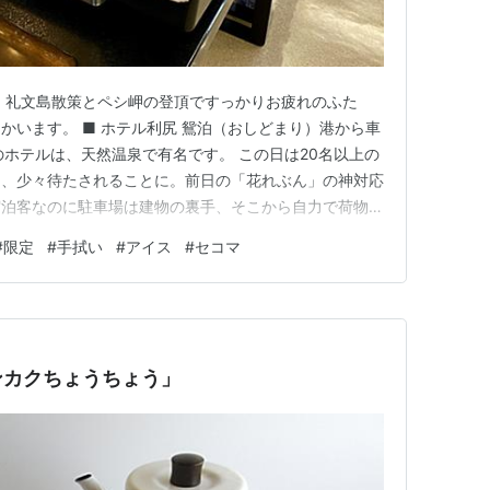
晩】 礼文島散策とペシ岬の登頂ですっかりお疲れのふた
かいます。 ■ ホテル利尻 鴛泊（おしどまり）港から車
のホテルは、天然温泉で有名です。 この日は20名以上の
り、少々待たされることに。前日の「花れぶん」の神対応
宿泊客なのに駐車場は建物の裏手、そこから自力で荷物を
くもげんなり。「利尻島に値段相応の良いホテルはな
#
限定
#
手拭い
#
アイス
#
セコマ
もしれません。 指定されたのは海側の4階の部屋。外は
愁（場末感）が…
ンカクちょうちょう」