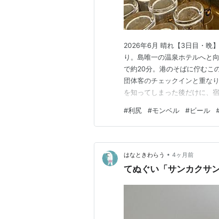
2026年6月 晴れ【3日目・
り。島唯一の温泉ホテルへと向
で約20分。港のそばに佇むこ
団体客のチェックインと重な
を知ってしまった後だけに、
運ぶ……というシステムに、早
#
利尻
#
モンベル
#
ビール
い」という噂は本当だったのか
風も強く、なんとも言えない哀
•
はなときわらう
4ヶ月前
てぬぐい「サンカクサ