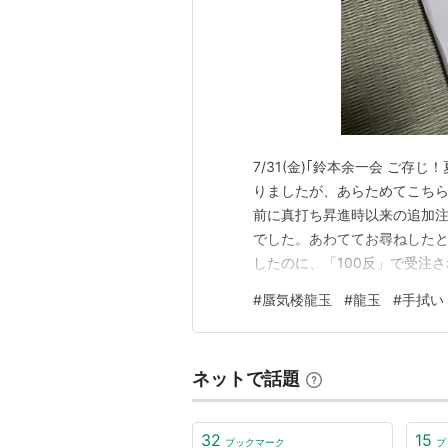
7/31(金)｢鈴本余一会 ご
りましたが、あらためてこちら
前に真打ち昇進時以来の追加注
でした。あわててお尋ねしたとこ
したのに、「100反」で受注
手拭いが11本できることを初め
#
蜃気楼龍玉
#
龍玉
#
手拭い
け取るのはスペース的にも不
までに毎年のご挨拶やDVD…
ネットで話題
32
15
ブックマーク
ブ