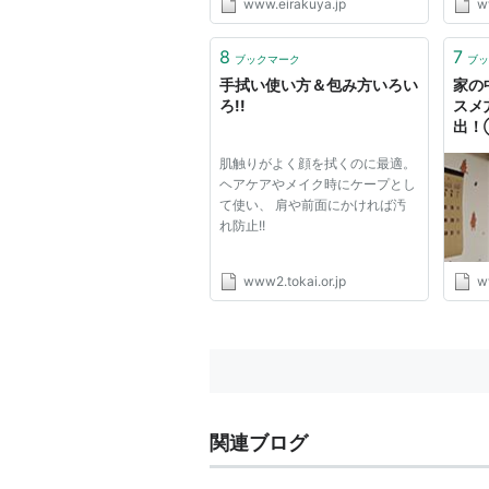
www.eirakuya.jp
w
止 www.eirakuya.jp | このペ
き物を
ージのTOP | ※無断転用禁
37cm
止 www.eirakuya.jp | このペ
本製 
8
7
ブックマーク
ブッ
ージのTOP | ※無断転用禁
コチ
手拭い使い方＆包み方いろい
家の
止 www.eirakuya.jp | このペ
景色...
ろ!!
スメ
ージの...
出！
ご紹
肌触りがよく顔を拭くのに最適。
まさ
ヘアケアやメイク時にケープとし
雑記
て使い、 肩や前面にかければ汚
れ防止!!
www2.tokai.or.jp
w
関連ブログ