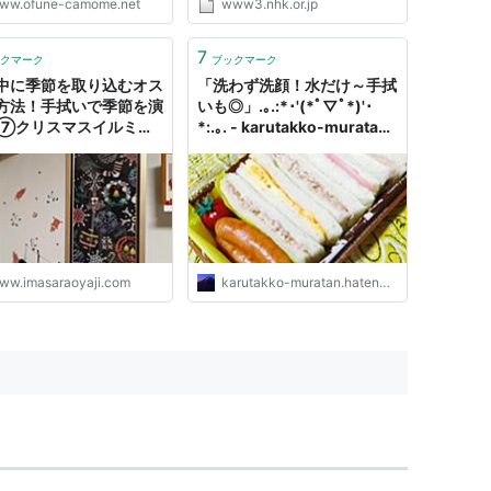
ww.ofune-camome.net
www3.nhk.or.jp
知っていますか？ size:約
 × 91cm 素材：綿100％ 日
▶ にじゆらホームページは
7
クマーク
ブックマーク
ラ 御舟かもめお気に入りの
中に季節を取り込むオス
「洗わず洗顔！水だけ～手拭
方法！手拭いで季節を演
いも◎」.｡.:*･'(*ﾟ▽ﾟ*)'･
⑦クリスマスイルミも
*:.｡. - karutakko-muratan
介しちゃいます！！ - い
の日記
らオヤジのポイ活日記と
ww.imasaraoyaji.com
karutakko-muratan.hatenablog.com