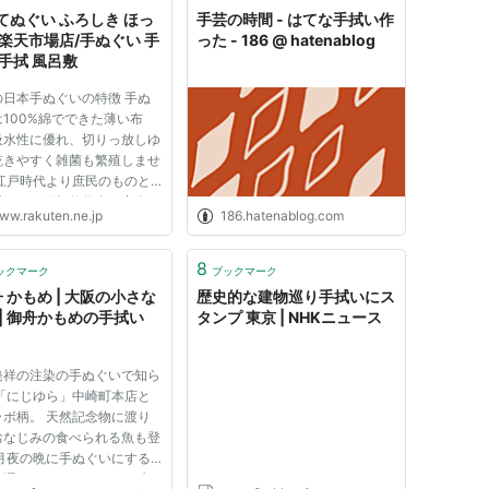
てぬぐい ふろしき ほっ
手芸の時間 - はてな手拭い作
 楽天市場店/手ぬぐい 手
った - 186 @ hatenablog
 手拭 風呂敷
の日本手ぬぐいの特徴 手ぬ
100%綿でできた薄い布
吸水性に優れ、切りっ放しゆ
乾きやすく雑菌も繁殖しませ
 江戸時代より庶民のものと
愛され、歌舞伎役者や商人の
ww.rakuten.ne.jp
186.hatenablog.com
は名刺代わりとして重宝され
た。 手ぬぐいの作り方は昔
ぼ変わらず職人による手作り
8
ックマーク
ブックマーク
で、柄の滲み具合や長さが異
舟 かもめ | 大阪の小さな
歴史的な建物巡り手拭いにス
 | 御舟かもめの手拭い
タンプ 東京 | NHKニュース
発祥の注染の手ぬぐいで知ら
 「にじゆら」中崎町本店と
ラボ柄。 天然記念物に渡り
おなじみの食べられる魚も登
 月夜の晩に手ぬぐいにする
を運んでいます いくつの生