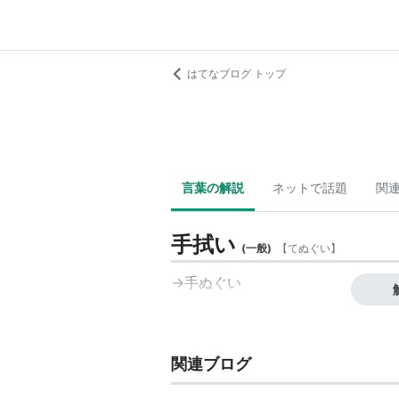
はてなブログ トップ
言葉の解説
ネットで話題
関
手拭い
(
一般
)
【
てぬぐい
】
→
手ぬぐい
関連ブログ