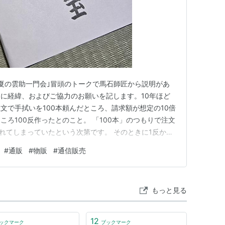
存じ！夏の雲助一門会｣冒頭のトークで馬石師匠から説明があ
に経緯、およびご協力のお願いを記します。10年ほど
文で手拭いを100本頼んだところ、請求額が想定の10倍
ろ100反作ったとのこと。 「100本」のつもりで注文
されてしまっていたという次第です。 そのときに1反から
て知り、愕然！ なので1100本出来てしまい、一気に受
#
通販
#
物販
#
通信販売
可能なので、必要な分ずつ送ってもらっていました。これ
もっと見る
12
ックマーク
ブックマーク