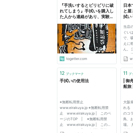
『手洗いするとビリビリに破
日本
れてしまう』手拭いを購入し
と屋
た人から連絡があり、実験し
拭い
て確認したら本当だった「黒
当店
の染料で同じ経験をしたけ
ぐいは
ど、なぜ？」
で、
えに
ん。
して
togetter.com
w
間で
まし
とほ
12
11
ブックマーク
ブ
なの
手拭いの使用法
| 御
なり...
船旅
※無断転用禁止
大阪
www.eirakuya.jp ※無断転用禁
れる
止 www.eirakuya.jp | このペ
のコ
ージのTOP | ※無断転用禁
鳥、
止 www.eirakuya.jp | このペ
場。
ージのTOP | ※無断転用禁
生地