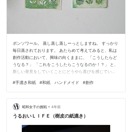
ボンソワール。 蒸し蒸し蒸しーっとしますね。 すっかり
毎日蒸されております。 あたらめて考えてみると、私は
創作活動において、興味の向くままに、 「こうしたらど
うなる？」 「これをこうしたらこうなるのか！？」 と、
新しい発見をしていくことにどうやら喜びを感じている
ようです。 手漉き和紙 版画 かわいいお花たち お花を見
#
手漉き和紙
#
和紙 ハンドメイド
#
創作
ているとおんなじ表情のお花って一つもないです。 それ
ぞれに輝きのポイントがある。 人それぞれ、ワクワクす
るポイントがあって、何かを作るにしても楽しいと思う
•
ポイントも違う。 自分が何に楽しさや喜びを見出してい
昭和女子の挑戦
4年前
るのか？ それを大切にしてあげられたら、もっと日々が
うるおいＬＩＦＥ（樹皮の紙漉き）
楽しくなる。 そんな気が…