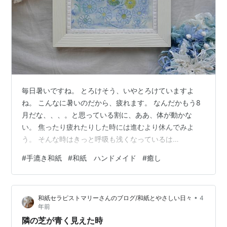
毎日暑いですね。 とろけそう、いやとろけていますよ
ね。 こんなに暑いのだから、疲れます。 なんだかもう8
月だな、、、。と思っている割に、ああ、体が動かな
い。 焦ったり疲れたりした時には進むより休んでみよ
う。 そんな時はきっと呼吸も浅くなっているは
ず、、、。 さあ、まずはフーッとゆっくり息を吐いてみ
#
手漉き和紙
#
和紙 ハンドメイド
#
癒し
ましょう。 ふー。 体の力が抜けてほぐれてきたら、ゆっ
くり気持ちよく新鮮な空気を体いっぱいに吸い込んでみ
ましょう。 スー。 体中に新しい気をめぐらせて、そして
•
和紙セラピストマリーさんのブログ/和紙とやさしい日々
4
ゆっくり美味しいコーヒーでもいかがですか？ 今日もお
年前
疲れ様でした。 また明日も良い1日をお過ごしください。
隣の芝が青く見えた時
明日はゆっくり美味しいコーヒー、飲み…