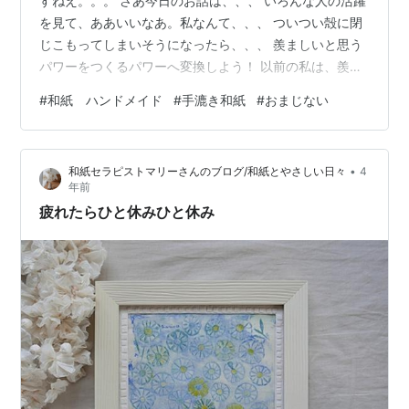
すねえ。。。 さあ今日のお話は、、、 いろんな人の活躍
を見て、ああいいなあ。私なんて、、、 ついつい殻に閉
じこもってしまいそうになったら、、、 羨ましいと思う
パワーをつくるパワーへ変換しよう！ 以前の私は、羨ま
しいなあと思う気持ちが、私なんか、、、という気持ち
#
和紙 ハンドメイド
#
手漉き和紙
#
おまじない
に変換されてしまって、落ち込んでベッドにうずくまっ
て自分の殻の中に閉じこもっていました。 最近、エネル
ギーの使い方、こうしたら良いかも！と気づいたことが
•
和紙セラピストマリーさんのブログ/和紙とやさしい日々
4
ありました。 うらやましいを、作品を創るエネルギーへ
年前
変換するんです。 うらやましい。。。 はっ今うらやまし
疲れたらひと休みひと休み
がっているなあ。よし！創ろう！…