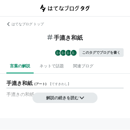
はてなブログ トップ
手漉き和紙
このタグでブログを書く
言葉の解説
ネットで話題
関連ブログ
手漉き和紙
(
アート
)
【
てすきわし
】
手漉きの和紙
解説の続きを読む