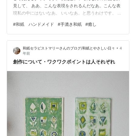
見して、 ああ、こんな表現をされるんだなあ。こんな表
現私の中にはないなあ。 いいなあ。と思うわけです。 そ
こまでは良いとして、そこから自分はやっぱりダメなん
#
和紙 ハンドメイド
#
手漉き和紙
#
癒し
じゃ、、、 となってしまうことがあります。 そう思って
しまった時は、一旦立ち止まって、自分の中でどんなこ
とが幸せと感じるのか、 表現をする方であれば、どんな
•
和紙セラピストマリーさんのブログ/和紙とやさしい日々
4
表現をしていくことが幸せなのか、何を伝えたくて表現
年前
しているのか、もう一度ちょっとで良いので考えてみる
創作について・ワクワクポイントは人それぞれ
と良いです。 そうしたら、自分は…