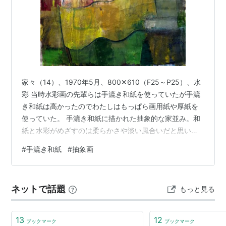
家々（14）、1970年5月、800✕610（F25～P25）、水
彩 当時水彩画の先輩らは手漉き和紙を使っていたが手漉
き和紙は高かったのでわたしはもっぱら画用紙や厚紙を
使っていた。 手漉き和紙に描かれた抽象的な家並み。和
紙と水彩がめざすのは柔らかさや淡い風合いだと思いま
すが画家が描いたら油絵風になりました。画家は1970年
#
手漉き和紙
#
抽象画
代に水彩から油彩へ転向しました。 ランキング参加中絵
画、アート 米津アトリエを見てくださりありがとうござ
いました！
ネットで話題
もっと見る
13
12
ブックマーク
ブックマーク