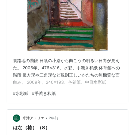
裏路地の階段 日陰の小路から向こうの明るい日向が見え
た。 2005年、476×316、水彩、手漉き和紙 体育館への
階段 長方形や三角形など規則正しいかたちの無機質な面
白み。 2009年、240×193、色鉛筆、中目水彩紙
#
水彩紙
#
手漉き和紙
•
米津アトリエ
2年前
はな（椿）（8）