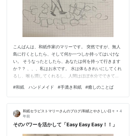
こんばんは、和紙作家のマリーです。 突然ですが、無人
島に行くとしたら、そして何か一つしか持ってはいけな
い。 そうなったとしたら、あなたは何を持って行きます
か？？ 、、、私はお水です。 水は体もきれいにしてくれ
るし、喉も潤してくれるし、人間はほぼ水分でできてい
るといいます。（体のなんパーセントでしたっけ？） 特
#
和紙 ハンドメイド
#
手漉き和紙
#
癒しのことば
にお風呂で湯船に浸かることは、私にとって1日の色々な
ものを洗い流す作業。 だから、水がなくなることを考え
ると恐ろしい。。。 不満が出てくる時は感謝が足りな
•
和紙セラピストマリーさんのブログ/和紙とやさしい日々
4
い。と聞いたことがあります。 そんな時、私は水に感謝
年前
することにしています。 ああ、水があってよかったな
そのパワーを活かして「Easy Easy Easy！！」
あ。お水さん、ありがとう。 水が飲…