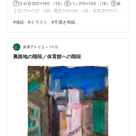
⑦さや豆200×160 （16）⑧パン210×150 （16）⑨卓
上花135×120 （16）⑩豆150×90 （16）⑪草花167×118
手漉き和紙 （16）⑫かぶ167×118手漉き和紙 （16）⑬
#
挿絵
#
イラスト
#
手漉き和紙
ぶどう167×118手漉き和紙 （16）⑭かぼちゃ150×110手
漉き和紙 （16）⑮草花167×118手漉き和紙 （16）⑯す
すき167×118手漉き和紙 （16）⑰草花167×118手漉き和
•
紙 199…
米津アトリエ
1年前
裏路地の階段／体育館への階段