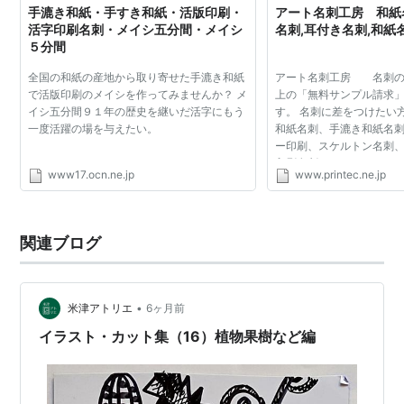
手漉き和紙・手すき和紙・活版印刷・
アート名刺工房 和紙
活字印刷名刺・メイシ五分間・メイシ
名刺,耳付き名刺,和紙
５分間
全国の和紙の産地から取り寄せた手漉き和紙
アート名刺工房 名刺の
で活版印刷のメイシを作ってみませんか？ メ
上の「無料サンプル請求
イシ五分間９１年の歴史を継いだ活字にもう
す。 名刺に差をつけたい
一度活躍の場を与えたい。
和紙名刺、手漉き和紙名
ー印刷、スケルトン名刺
印刷名刺など、オリジナ
www17.ocn.ne.jp
www.printec.ne.jp
中の方も、名刺印刷は当
い。 Adobe Illust...
関連ブログ
•
米津アトリエ
6ヶ月前
イラスト・カット集（16）植物果樹など編