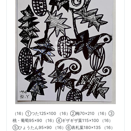
（16）①つた125×100 （16）②梅70×210 （16）③
桃・葡萄95×90 （16）④ギザギザ葉115×100 （16）
⑤ひょうたん95×90 （16）⑥表札葉180×135 （16）