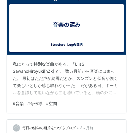
私にとって特別な楽曲がある。「LilaS」
SawanoHiroyuki[nZk] だ。 数カ月前から音楽にはまっ
た。 最初はただ声が綺麗だとか、ズンズンと低音が強く
て楽しいとしか感じ取れなかった。 だがある日、ボーカ
ルを意識して追いながら曲を聴いていると、頭の外にも
音が広がっている感覚を得た。 意識すればするほど音の
#
音楽
#
骨伝導
#
空間
世界に入っていき、今まで頭の中でなっていた音が数倍
にも広くなった。 音の位置もなんとなくだが把握できる
ようになり、イヤホンによってその位置も空間も全く異
•
なることがわかった。 今まで聴いてきた音楽はなんだっ
毎日の哲学の断片をつづるブログ
3ヶ月前