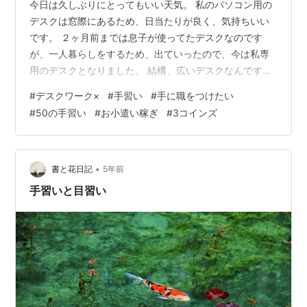
今日は久しぶりにとってもいい天気。 私のパソコン用の
デスクは窓際にあるため、日当たりが良く、気持ちいい
です。 ２ヶ月前までは息子が使ってたデスクなのです
が、一人暮らしをするため、出ていったので、今は私専
用のデスクとなりました。 結構、広いデスクなんですよ
ー すごい快適。 気に入ってます。 窓際っていうところ
#
デスクワーク×
#
手習い
#
手に職をつけたい
もいいですね。 人間、日に当たるっていうのはいいこと
#
50の手習い
#
お小遣い稼ぎ
#
3コインズ
らしいです。 今、ちょっと、手に職をつけようと勉強を
始めたので、今日は朝からデスクに向かってました。 50
代も半ばのオバちゃんですが、何か新しいことを勉強す
るというのは楽しいです。 まさに50の手習いですね。
•
書と花日記
5年前
プチ・お小遣い稼ぎしたいなー！…
手習いと目習い