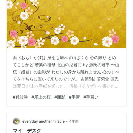
面《おも》かげは 身をも離れず山ざくら 心の限り とめ
てこしかど 若紫の祖母 北山の尼君に by 源氏の君💐 〜山
桜（姫君）の面影が わたしの身から離れません 心のすべ
てをそちらに置いて来たのですが。 🌼第5帖 若紫🌼 源氏
は翌日 北山へ手紙を送った。 僧都《そうず》へ書いたも
のにも女王《にょおう》の問題を ほのめかして置かれた
#
難波津
#
尾上の桜
#
面影
#
手習
#
手習い
に違いない。 尼君のには、 「問題にしてくださいません
でしたあなた様に 気おくれがいたしまして、 思っており
ますこともことごとくは言葉に現わせませんでした。 こ
•
う申しますだけでも並み並みでない執心のほどを おくみ
everyday another miracle
4年前
取りくださいましたらうれしいでしょう。」 などと書い
マイ デスク