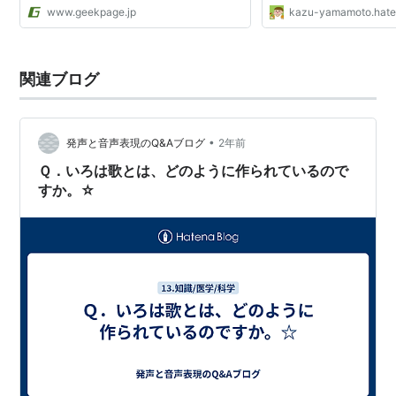
関して語るという本をオーム社で執筆してい
www.geekpage.jp
kazu-yamamoto.hate
るのですが、そこでお世話になっている編集
の方の熱い想いが、...
関連ブログ
•
発声と音声表現のQ&Aブログ
2年前
Ｑ．いろは歌とは、どのように作られているので
すか。☆