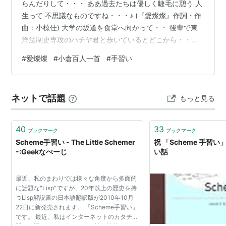
らんだりして・・・ ああ過去たちは優しく睫毛に憩う 人
生って 不思議なものですね・・・♪ (『愛燦燦』作詞・作
曲：小椋佳) 大学の坂道を食堂へ向かって・・ 後輩で東
洋法制史専攻のハチヤ君と歩いているとどこから・・歌
が・・・ ハ「お・・ひばり・・♪ フフフン～～かこぉた
#
愛燦燦
#
小倉百人一首
#
手習い
ちわ～・・」 私「はは・・おぐらけぃ・・おぐらあん・
では甘すぎる・・なんて・・・」 ハ「なにいってんです
か・・・もぉ・・ あ・・そうだおぐら で思い出した・・
ネットで話題
もっと見る
今日は 小倉百人一首が完成した日なんですよ・・・ 歴史
でいえば・・・ ♪ぁぁ 過去たちわ～ やさしく こころにつ
どぅ…
40
33
ブックマーク
ブックマーク
Scheme手習い - The Little Schemer
祝 「Scheme 手習い
-:Geekなぺーじ
い話
最近、私のまわりでは様々な角度から多面的
に話題な"Lisp"ですが、20年以上の歴史を持
つLisp解説書の日本語翻訳版が2010年10月
22日に新発売されます。 「Scheme手習い」
です。 最近、私はインターネットのカタチに