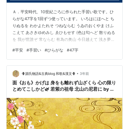
Ａ．平安時代、10世紀ごろに作られた手習い歌です。ひ
らがな47字を1回ずつ使っています。 いろはにほへと ち
りぬるを わかよたれそ つねならむ うゐのおくやま けふ
こえて あさきゆめみし ゑひもせす (色は匂へど 散りぬる
を 我が世誰ぞ 常ならむ 有為の奥山 今日越えて 浅き夢見
し 酔ひもせす)
#
平安
#
手習い
#
ひらがな
#
47字
•
🪻源氏物語&古典blog 和歌&漢文🪻
3年前
面《おも》かげは 身をも離れず山ざくら 心の限り
とめてこしかど🌿 若紫の祖母 北山の尼君に by 源
氏の君💐