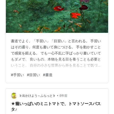
書道でよく、「手習い」「目習い」と言われる。 手習い
はその通り、何度も書いて身につける。 手を動かすこと
で感覚を鍛える。 でも一心不乱に字ばっかり書いていて
もダメで、 良いもの、本物を見る目を養うことも必要と
いうこと。 自分の小さな世界から外を見ることで気づき
があったり、 一流のものを見ることで精度が上がった
#
手習い
#
目習い
#
書道
り。 とにかく良いもの、本物に触れることでぐっと自分
の目指す道に近づくかもしれない。 そう思って私も励ん
でおります。 私は昔からよく美術館に行ったり、旅に出
•
たりするのが好きなので 目習いはよくしてたのかも。 今
♭出かけよう～ふらっと♭
6年前
は手習い特訓ですね。
★籠いっぱいのミニトマトで、トマトソースパス
タ♪