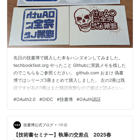
先日の技書博で購入した本をハンズオンしてみました。
techbookfest.org やったこと Githubに実践メモを残した
のでこちらをご参照ください。 github.com おまけ 偽書
博ではシリーズ3冊まとめて購入しました。 左の2冊は既
読ですが右の1冊はまだ積読状態なので後ほど読みたいと
思います。 ちなみに、まとめ買いしたらこんなステッカ
#
OAuth2.0
#
OIDC
#
技書博
#
OAuth認証
ーもセットでいただきました。どこに貼ればよいのだろ
うか…
•
技書博公式ブログ
1年前
【技術書セミナー】執筆の交差点 2025春