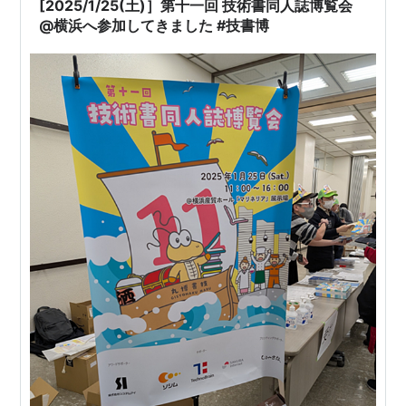
[2025/1/25(土)］第十一回 技術書同人誌博覧会
会場にて…
@横浜へ参加してきました #技書博