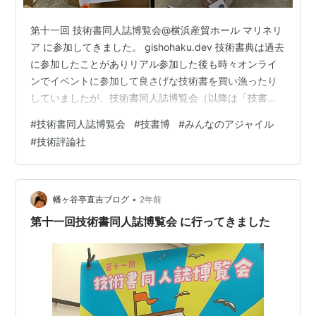
第十一回 技術書同人誌博覧会@横浜産貿ホール マリネリ
ア に参加してきました。 gishohaku.dev 技術書典は過去
に参加したことがありリアル参加した後も時々オンライ
ンでイベントに参加して良さげな技術書を買い漁ったり
していましたが、技術書同人誌博覧会（以降は「技書
博」と呼びます）は今回が初参加でした。 技書博は技術
#
技術書同人誌博覧会
#
技書博
#
みんなのアジャイル
書典と何が違う？ 違いが分からなかったので調べてみま
#
技術評論社
した。以下のような違いがあるようです。 技術書同人誌
博覧会（技書博） 技術に関する同人誌の即売会です。IT
の他に、理工/数学/デザイン/マネジメントなど幅広い技
術を取り扱っています。エンジニアのアウトプットを応
•
幡ヶ谷亭直吉ブログ
2年前
援したい＆増やし…
第十一回技術書同人誌博覧会 に行ってきました