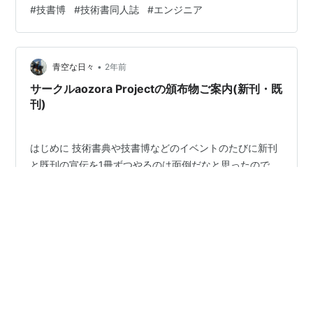
援したい＆増やしたいという思いからこのイベントが生
#
技書博
#
技術書同人誌
#
エンジニア
まれました。初心者にもベテランにも優しく、ゆったり
と交流しながら知識を深め、仲間を作ったり成長できる
ような場所を目指しています。 引用： gishohaku.dev イ
•
ベント参加の背景 今まで技術書典に２回参加して楽しか
青空な日々
2年前
ったし、技書博も気になる。 エンジニアのアウトプット
サークルaozora Projectの頒布物ご案内(新刊・既
に憧れがある。 …
刊)