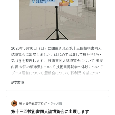
2026年5月10日（日）に開催された第十三回技術書同人
誌博覧会に出展しました。はじめて出展して得た学びや
気づきを整理します。 技術書同人誌博覧会について 出展
内容 今回の頒布数について 技術書博覧会の体験について
ブース運営について 懇親会について 戦利品 今後につい
て まとめ 技術書同人誌博覧会について 技術書同人誌博
#
技書博
覧会（技書博）は、技術書（技術同人誌）を専門にあつ
かう同人誌即売会です。ITにかぎらず、理工/数学/デザイ
ン/マネジメントなど、幅広い技術の本に出会うことがで
•
きます。無料参加できて、初心者にもベテランにも優し
幡ヶ谷亭直吉ブログ
3ヶ月前
いイベントです！今すぐ申し込んでいろんな技術に出会
第十三回技術書同人誌博覧会に出展します