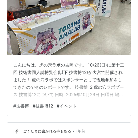
こんにちは、虎の穴ラボの吉岡です。 10/26(日)に第十二
回 技術書同人誌博覧会(以下 技書博12)が大宮で開催され
ました！ 虎の穴ラボではスポンサーとして現地参加をし
てきたのでそのレポートです。 技書博12 虎の穴ラボブー
ス 技書博12について 日時: 2025年10月26日 日曜日 場
所: 大宮ソニックシティ gishohaku.dev ITの技術のみな
#
技書博
#
技書博12
#
イベント
らず工学やデザイン、マネジメント等幅広い「技術」に
関連した同人誌のイベントです。 ラボとしての活動 ラボ
では今回「あ-04」ブースにて新刊「虎の穴ラボの薄い
•
本。Vol.9」の無料頒布と ノベルティとして表紙のデザイ
ごくたまに書かれる事もある
1年前