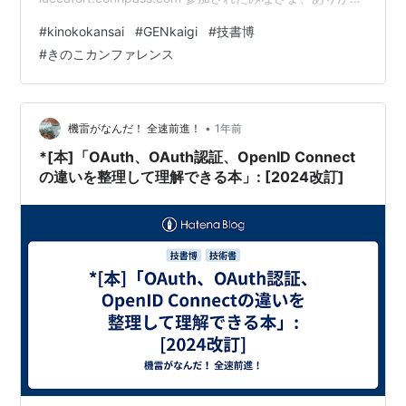
うございました and おつかれさまでした。 そもそもの話
#
kinokokansai
#
GENkaigi
#
技書博
として、なぜあんなイベントが立ったのか・あんな感じ
#
きのこカンファレンス
になったのか を知りたい人も多いだろうと思ったので、
ariakiさんを程よい距離（横とか裏側とか）から見ていた
感じなども含めてふわっと書いてみます。 ※横から見て
いたら #kinokokans…
•
機雷がなんだ！ 全速前進！
1年前
*[本]「OAuth、OAuth認証、OpenID Connect
の違いを整理して理解できる本」: [2024改訂]