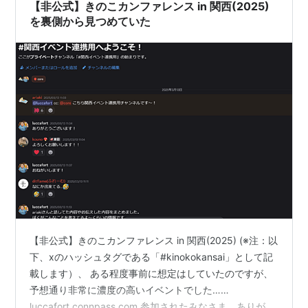
ンをベースにした栞とステ…
【非公式】きのこカンファレンス in 関西(2025)
を裏側から見つめていた
【非公式】きのこカンファレンス in 関西(2025) (※注：以
下、xのハッシュタグである「#kinokokansai」として記
載します）、 ある程度事前に想定はしていたのですが、
予想通り非常に濃度の高いイベントでした……
luccafort.connpass.com 参加されたみなさま、ありがと