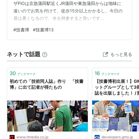
ザPiOは京急蒲田駅近くJR蒲田や東急蒲田からは地味に
遠いのでお気を付けて、徒歩15分以上かかるし、今日の
昼は暑くなるので、水を持参すると良いです
pic.twitter.com/xqZmsH565w— さっぴー川原
#
技書博
#
技書博13
(@sapi_kawahara) 2026年5月9日 カジュアル面談三部
作 今回は3つ用意しました。 新刊 みんなのカジュアル面
談体験記 準新刊 カジュアル面談は『AI戦』から始まる：
ネットで話題
もっと見る
2026年エンジニア転職の新常識 旧作 カジュアル面談の
トリセツ カジュアル面談に関する…
30
16
ブックマーク
ブックマーク
初めての「技術同人誌」作り 「技書
【技書博初出展！】G
博」に出て記者が得たもの
ットグループとして3
誌を出版しました！ /
グ・イベント | GMO De
www.itmedia.co.jp
developers.gmo.jp