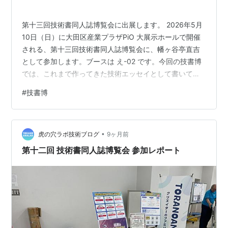
おう！ 引用： g…
第十三回技術書同人誌博覧会に出展します。 2026年5月
10日（日）に大田区産業プラザPiO 大展示ホールで開催
される、第十三回技術書同人誌博覧会に、幡ヶ谷亭直吉
として参加します。ブースは え-02 です。今回の技書博
では、これまで作ってきた技術エッセイとして書いてき
た本に加えて、先日の文学フリマで頒布した短篇集も持
#
技書博
っていきます。 技書博について 今回頒布する書籍につい
て 『AIという名の伏線回収 極私的インターネット体験』
『作る前に使われ方を考える 極私的プロダクト思考』
•
『サイロを嫌う 極私的DevOps観』 『日常からの少しの
虎の穴ラボ技術ブログ
9ヶ月前
跳躍 極私的奇譚集』 なぜ技書博に出るのか ブースにつ
第十二回 技術書同人誌博覧会 参加レポート
いて …