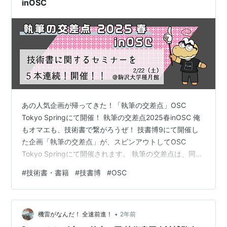
inOSC
あの人気企画が帰ってきた！「執筆の交差点」OSC
Tokyo Springにて開催！ 執筆の交差点2025春inOSC 俺
もオマエも、技術書で繋がろうぜ！ 技書博9にて開催し
た企画「執筆の交差点」が、スピンアウトしてOSC
Tokyo Springにて開催されます。 執筆の交差点は、同人
誌、商業誌にかかわらず、「技術書の本作りに関わる
#
技術書・書籍
#
技書博
#
OSC
人」を結ぶ企画です。参加費無料！ 技書博では、技術者
が「書くことをはじめとしたアウトプットをすること」
「読むことをはじめとしたインプットをすること」を応
•
援しています。この企画も、その活動の一環です。 前回
機雷がなんだ！ 全速前進！
2年前
の技書博9では、商業誌の編集者に登壇してもらったり、