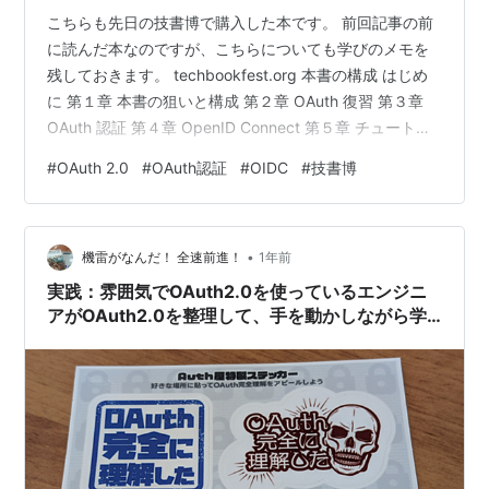
こちらも先日の技書博で購入した本です。 前回記事の前
に読んだ本なのですが、こちらについても学びのメモを
残しておきます。 techbookfest.org 本書の構成 はじめ
に 第１章 本書の狙いと構成 第２章 OAuth 復習 第３章
OAuth 認証 第４章 OpenID Connect 第５章 チュートリ
アル あとがき 印象に残った点 個人的に参考になったと
#
OAuth 2.0
#
OAuth認証
#
OIDC
#
技書博
感じた点について以下に簡単にまとめておきます。 はじ
めに 本書の用語の定義 用語 説明 OAuth OAuth2.0 のこ
と OAuth の仕様 RFC6749 のこと OIDC の仕様 OpenID
•
Connect Core 1.0 …
機雷がなんだ！ 全速前進！
1年前
実践：雰囲気でOAuth2.0を使っているエンジニ
アがOAuth2.0を整理して、手を動かしながら学
べる本