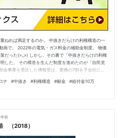
重ねれば満足するのか。 中抜きだらけの利権構造の一
o 動画で。 2022年の電気・ガス料金の補助金制度。 物価
だった(>_>) しかし、その裏で「中抜きだらけの利権
明した。 その構造を生んだ制度を進めたのが「自民党
この補助金事業を受託した博報堂は、業務の7割を子会社に再
再々委託した。 つまり親会社から子会社、子会社から
ロナ
#
中抜き
#
利権構造
#
献金
#
給付金10万
」される仕組みが出来ていたo(｀ω´ )o しかも、この
3年前
裕 （2018）