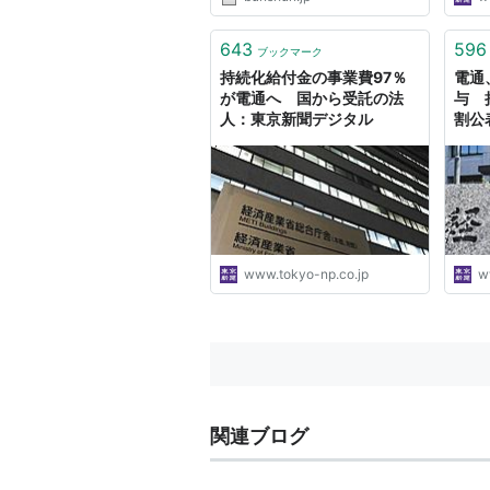
643
596
ブックマーク
持続化給付金の事業費97％
電通
が電通へ 国から受託の法
与 
人：東京新聞デジタル
割公
ル
www.tokyo-np.co.jp
w
関連ブログ