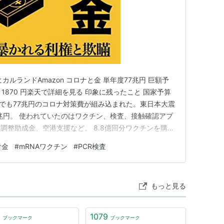
ルランドAmazon コロナと金 単年度77兆円 巨額予
: 1870 円楽天で詳細を見る 印象に残ったこと 国家予算
けでも77兆円のコロナ対策費が組み込まれた。東日本大震
2兆円。 使われていたのはワクチン、検査、接触確認アプ
調整助成金、空港支援など。 8.8億回分ワクチンを購入
打っていない状況だった。 看護師の時給は大体2000円か
付金
#
mRNAワクチン
#
PCR検査
種バイトは半日でだいたい10万～20万円。多いと30万
もっと見る
1
1079
ブックマーク
ブックマーク