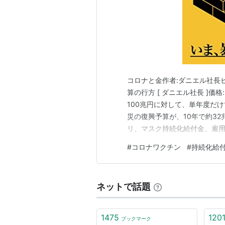
コロナと金作者:ダニエル社長ヒカ
算の行方 [ ダニエル社長 ]価格
100兆円に対して、単年度だ
災の復興予算が、10年で約3
リ、マスク持続化給付金、雇用
していたのに1年弱で1/3しか
#
コロナワクチン
#
持続化給
ら3000円。医師のワクチン接
円…
ネットで話題
1475
120
ブックマーク