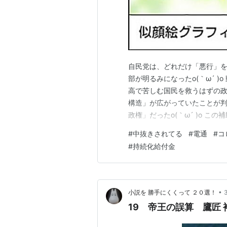
自民党は、どれだけ「悪行」を
部が明るみになったo(｀ω´ )
高で苦しむ国民を救うはずの政策
構造」が広がっていたことが判
政権」だったo(｀ω´ )o 
委託し、さらにその先の会社に
#
中抜きされてる
#
電通
#
コ
下請け会社へと「3段階で中抜き
#
持続化給付金
問題は半年前から会…
•
小説を 勝手にくくって ２０選！
19 帝王の誤算 鷹匠 