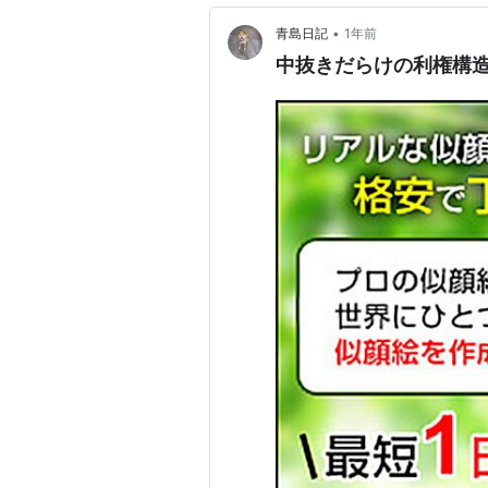
•
青島日記
1年前
中抜きだらけの利権構