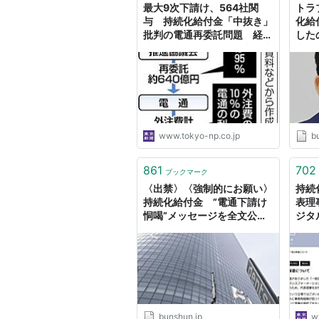
最大9次下請け、564社関
トラ
与 持続化給付金「中抜き」
化給
批判の電通再委託問題 経産
した
省が検査の最終結果公表：東
文春
京新聞デジタル
www.tokyo-np.co.jp
b
861
702
ブックマーク
〈出禁〉〈強制的にお願い〉
持続
持続化給付金 ”電通下請け
表理
恫喝”メッセージを全文公開 |
ジタ
文春オンライン
bunshun.jp
w