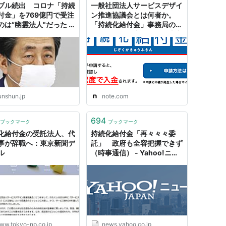
ブル続出 コロナ「持続
一般社団法人サービスデザイ
付金」を769億円で受注
ン推進協議会とは何者か。
のは“幽霊法人"だった |
「持続化給付金」事務局の謎
オンライン
めいた正体を考える。｜東京
蒸溜所 蒸溜日誌
unshun.jp
note.com
694
ブックマーク
ブックマーク
化給付金の受託法人、代
持続化給付金「再々々々委
事が辞職へ：東京新聞デ
託」 政府も全容把握できず
ル
（時事通信） - Yahoo!ニュ
ース
ww.tokyo-np.co.jp
news.yahoo.co.jp