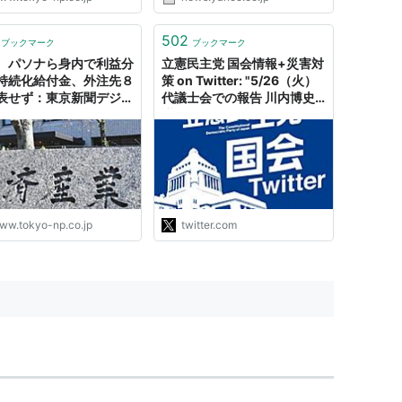
502
ブックマーク
ブックマーク
、パソナら身内で利益分
立憲民主党 国会情報+災害対
持続化給付金、外注先８
策 on Twitter: "5/26（火）
表せず：東京新聞デジタ
代議士会での報告 川内博史
議員 持続化給付金は、電
通、パソナ、トランス・コス
モスが設立した一般社団法人
サービスデザイン推進協議会
が、ほぼ100％の事業を受
託。 1件当たりの手数料が5
万円で法外な事務委託費では
ww.tokyo-np.co.jp
twitter.com
ないか…
https://t.co/Cr0LikbhyL"