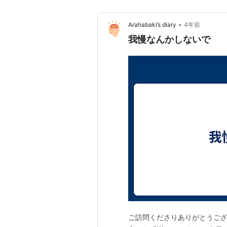
•
Arahabaki’s diary
4年前
我慢なんかしないで
ご訪問くださりありがとうご