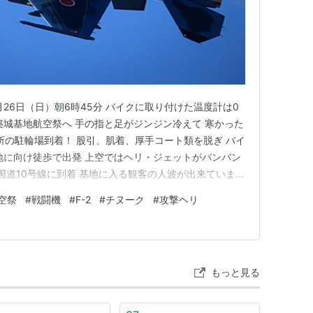
月26日（日）朝6時45分 バイクに取り付けた温度計は0
築城基地航空祭へ 手の指と足がジンジン冷えて 寒かった
所の駐輪場到着！ 股引、肌着、厚手コート類を脱ぎ バイ
地に向け徒歩で出発 上空ではヘリ・ジェットがバンバン
国道10号線に到着 基地に入る観客の人波が出来ています
ゲートで持ち物検査！ リュックのサイドポケットに入れて
空祭
#
戦闘機
#
F-2
#
チヌーク
#
攻撃ヘリ
して 飲んでください！ と厳しい！ ジジイは水分を摂る
もっと見る