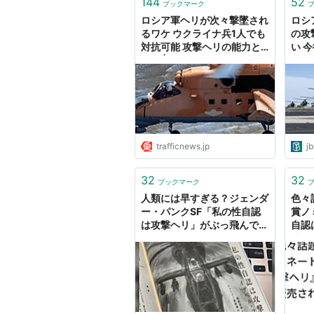
144
52
ブックマーク
ロシア軍ヘリが次々撃墜され
ロシ
るワケ ウクライナ兵1人でも
の攻
対抗可能 攻撃ヘリの能力と
い 
限界 | 乗りものニュース
によ
つ手な
ビー
trafficnews.jp
jb
32
32
ブックマーク
人類には早すぎる？ジェンダ
色々
ー・パンクSF「私の性自認
賞ノ
は攻撃ヘリ」がぶっ飛んでて
自認
面白かったらしい
社か
魚の
い