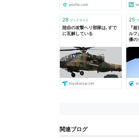
posfie.com
t
28
25
ブックマーク
陸自の攻撃ヘリ部隊は､すで
『超
に瓦解している
ルフ
優の
ンセン
toyokeizai.net
a
関連ブログ