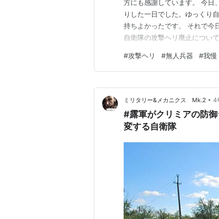
方にも感謝しています。 今日
りした一日でした。ゆっくり
持ちよかったです。 それで今
自衛隊の攻撃ヘリ廃止についてです。
ないですけど、私は歴史なん
#
攻撃ヘリ
#
無人兵器
#
我慢
いても、少子化担当大臣とか
書なんか、何度も読み返したこ
•
ミリタリー&メカニクス Mk.2
4
#露軍がクリミアの防御
変する自衛隊