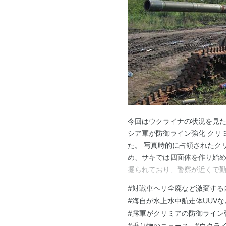
今回はウクライナの状況を見た
シア軍が防御ライン強化 クリ
た。 写真時的に占領されたク
め、サキでは四面体を作り始め
掘られており、警察が近くで勤
死者などの内容ですまずベテラ
#
対戦車ヘリ全廃など激変する
ト #アレクセイボロビコフ（コ
#
海自が水上水中航走体UUV
スヴェルドロフスク地方のズベ
#
露軍がクリミアの防御ライン
#
乗り物のニュース
#
ウクラ