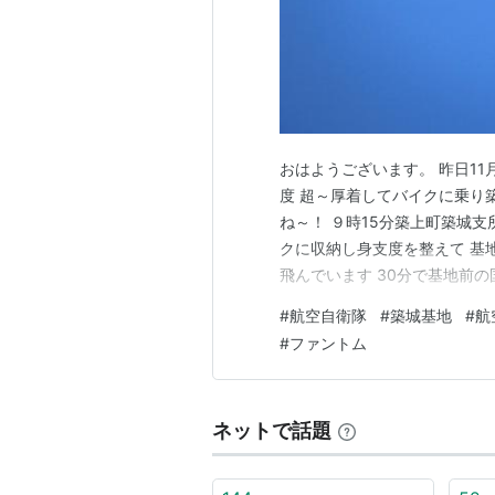
おはようございます。 昨日11
度 超～厚着してバイクに乗り
ね～！ ９時15分築上町築城支
クに収納し身支度を整えて 基
飛んでいます 30分で基地前の
基地ゲートに着くまで15分 
#
航空自衛隊
#
築城基地
#
航
いた ペットボトルの水を開栓
#
ファントム
と「ションベン」が…
ネットで話題