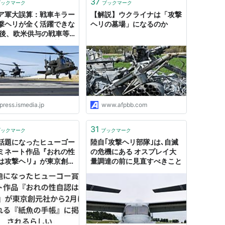
37
ブックマーク
ブックマーク
ア軍大誤算：戦車キラー
【解説】ウクライナは「攻撃
撃ヘリが全く活躍できな
ヘリの墓場」になるのか
今後、欧米供与の戦車等
るウクライナ軍攻勢に打
し | JBpress (ジェイ
プレス)
press.ismedia.jp
www.afpbb.com
31
ブックマーク
ブックマーク
話題になったヒューゴー
陸自｢攻撃ヘリ部隊｣は､自滅
ミネート作品『おれの性
の危機にある オスプレイ大
は攻撃ヘリ』が東京創元
量調達の前に見直すべきこと
ら2月に販売される『紙
手帳』に掲載されるらし