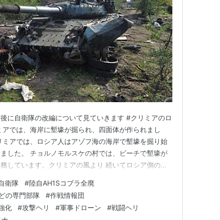
後に自衛隊の改編について見ていきます #クリミアのロ
ミアでは、海岸に塹壕が掘られ、四面体が作られまし
リミアでは、ロシア人はアゾフ海の海岸で塹壕を掘り始
ました。 チョルノモルスケの村では、ビーチで塹壕が
務しています。クリミアの風より 続いてロシア側の戦
ンヘリパイロットが戦死しました ロシア軍のパイロッ
自衛隊
#
陸自AH1Sコブラ全廃
ールサイン「ひげ」）が戦死しました 彼は 34 歳で、
などの専門部隊
#
作戦情報団
ズダ村出身でした。ロ…
強化
#
攻撃ヘリ
#
軍事ドローン
#
戦闘ヘリ
イナ