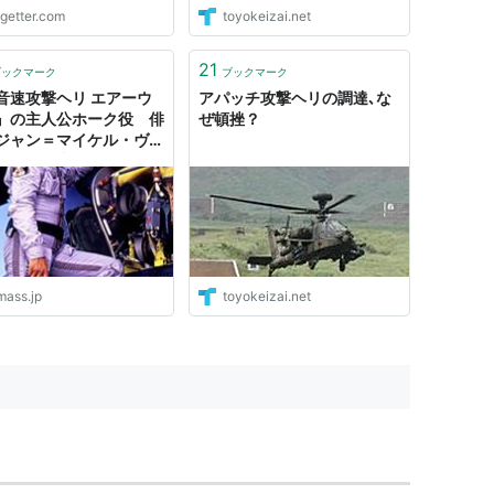
ogetter.com
toyokeizai.net
21
ブックマーク
ブックマーク
音速攻撃ヘリ エアーウ
アパッチ攻撃ヘリの調達､な
』の主人公ホーク役 俳
ぜ頓挫？
ジャン＝マイケル・ヴィ
トが死去 - amass
mass.jp
toyokeizai.net