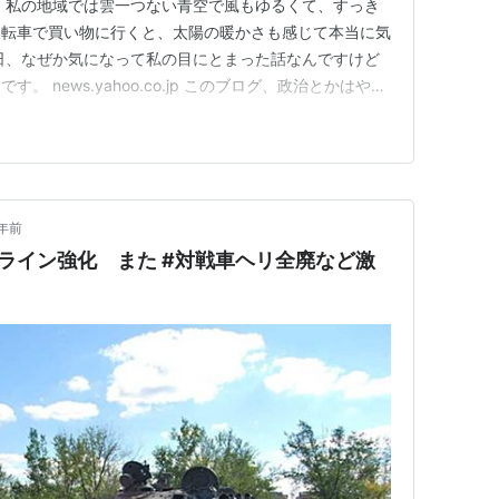
、私の地域では雲一つない青空で風もゆるくて、すっき
自転車で買い物に行くと、太陽の暖かさも感じて本当に気
日、なぜか気になって私の目にとまった話なんですけど
 news.yahoo.co.jp このブログ、政治とかはやら
かにも興味はあって、本はいろいろ読みました。戦争につ
された猪口邦子さんが書かれた「戦争と平和」という研究
とがありま…
年前
ライン強化 また #対戦車ヘリ全廃など激