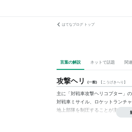
はてなブログ トップ
言葉の解説
ネットで話題
関
攻撃ヘリ
(
一般
)
【
こうげきへり
】
主に「対戦車攻撃ヘリコプター」の
対戦車ミサイル、ロケットランチャ
地上部隊を制圧することが主任務と