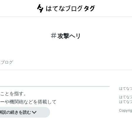
攻撃ヘリ
連ブログ
はてな
ことを指す。
はてな
ーや機関砲などを搭載して
はてな
なる。
Copyrig
解説の続きを読む