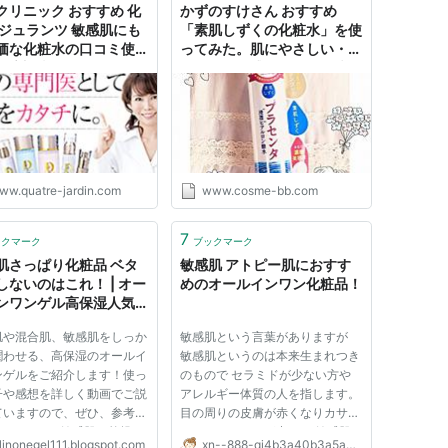
クリニック おすすめ 化
かずのすけさん おすすめ
 ジュランツ 敏感肌にも
「素肌しずくの化粧水」を使
価な化粧水の口コミ使い
ってみた。肌にやさしい・低
徹底調査してみた -
価格！ - 敏感肌さんの化粧品
ATRE（キャトル）の庭
とアンチエイジング美容
ww.quatre-jardin.com
www.cosme-bb.com
7
ックマーク
ブックマーク
肌さっぱり化粧品 ベタ
敏感肌 アトピー肌におすす
しないのはこれ！ | オー
めのオールインワン化粧品！
ンワンゲル高保湿人気お
め
肌や混合肌、敏感肌をしっか
敏感肌という言葉がありますが
潤わせる、高保湿のオールイ
敏感肌というのは本来生まれつき
ンゲルをご紹介します！使っ
のもので セラミドが少ない方や
子や感想を詳しく動画でご説
アレルギー体質の人を指します。
ていますので、ぜひ、参考に
目の周りの皮膚が赤くなりカサカ
ださいね♪ 敏感肌で乾燥し
サしたりかゆみが出たり 敏感肌
llinonegel111.blogspot.com
xn--888-qi4b3a40b3a5ab9f2761coge0z1n.com