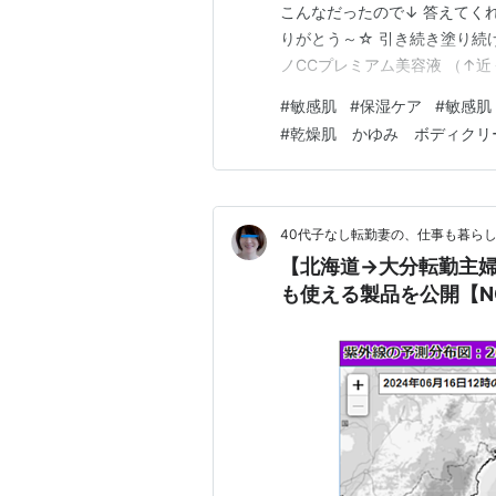
こんなだったので↓ 答えてく
りがとう～☆ 引き続き塗り続
ノCCプレミアム美容液 （↑
にとっての神コスメが他にも
#
敏感肌
#
保湿ケア
#
敏感肌
思います。 ひとつめはコレ。
#
乾燥肌 かゆみ ボディクリ
とめ買いしています。 …
40代子なし転勤妻の、仕事も暮ら
【北海道→大分転勤主婦
も使える製品を公開【N