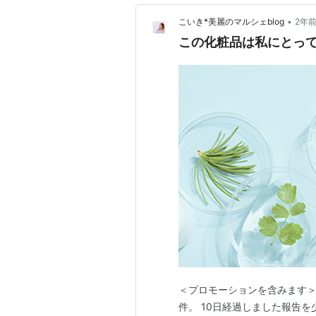
•
こいき*美麗のマルシェblog
2年
この化粧品は私にとっ
＜プロモーションを含みます＞
件。 10日経過しました報告を少し