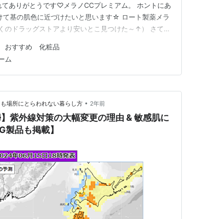
れてありがとうです♡メラノCCプレミアム。 ホントにあ
けて基の肌色に近づけたいと思います☆ ロート製薬メラ
近くのドラッグストアより安いとこ見つけた～↑） さて私
いくつかありますので、今日はそれを少しご紹介したいと
 おすすめ 化粧品
 セザンヌナチュラルローション 家族で使うからいつもま
ーム
•
しも場所にとらわれない暮らし方
2年前
】紫外線対策の大幅変更の理由 & 敏感肌に
G製品も掲載】