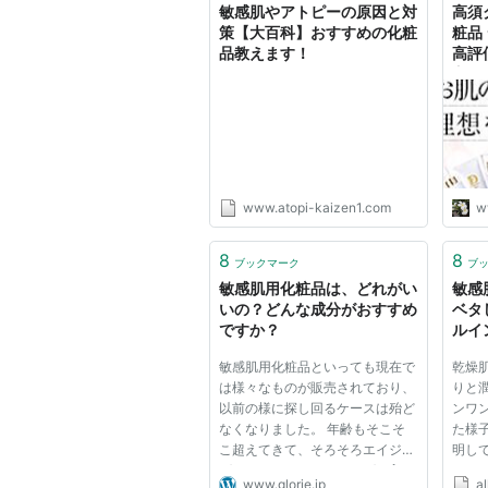
敏感肌やアトピーの原因と対
高須
策【大百科】おすすめの化粧
粧品
品教えます！
高評
方を
QU
www.atopi-kaizen1.com
w
8
8
ブックマーク
ブ
敏感肌用化粧品は、どれがい
敏感
いの？どんな成分がおすすめ
ベタ
ですか？
ルイ
すす
敏感肌用化粧品といっても現在で
乾燥
は様々なものが販売されており、
りと
以前の様に探し回るケースは殆ど
ンワ
なくなりました。 年齢もそこそ
た様
こ超えてきて、そろそろエイジン
明し
グケア、アンチエイジングに入り
してく
www.glorie.jp
a