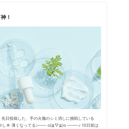
前
て神！
 先日投稿した、手の火傷のシミ消しに挑戦している
☆ 薄くなってる♪─── o(≧▽≦)o ────♪ 10日前は