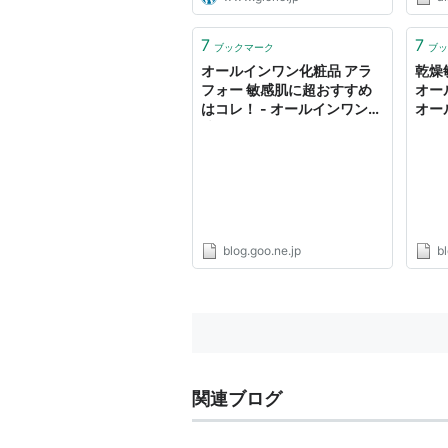
たいな・・・と思っていても、敏
やす
感肌の人はそうはいきません。
品を
敏感肌の人は普通の化粧水だけで
ても多
7
7
ブックマーク
ブッ
もヒリヒリすることが多いです...
すると
オールインワン化粧品 アラ
乾燥
フォー 敏感肌に超おすすめ
オー
はコレ！ - オールインワン化
オー
粧品 人気 おすすめはコレ！
おす
blog.goo.ne.jp
bl
関連ブログ