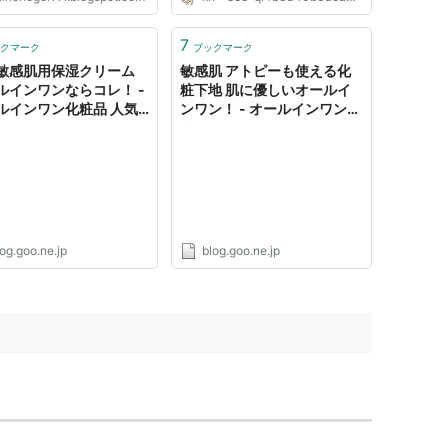
いけど、 ベタベタした化粧
のような症状ですが、 これはも
使いたくない！という方はと
しかするとアトピー性皮膚炎の可
いですよね(TдT) ベタベタ
能性もあります。 ⇒敏感肌に超お
7
クマーク
ブックマーク
、その後にお化粧もしに...
すすめのオールインワン！ アト...
敏感肌用保湿クリーム
敏感肌 アトピーも使える化
ルインワンならコレ！ -
粧下地 肌に優しいオールイ
ルインワン化粧品 人気
ンワン！ - オールインワン化
すめはコレ！
粧品 人気 おすすめはコレ！
og.goo.ne.jp
blog.goo.ne.jp