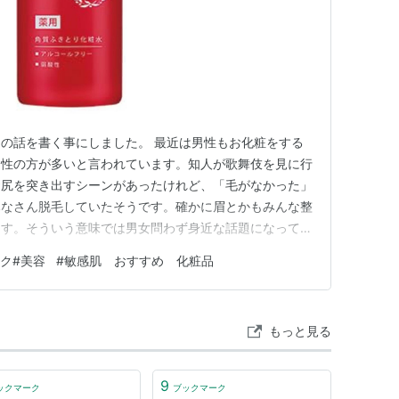
の話を書く事にしました。 最近は男性もお化粧をする
男性の方が多いと言われています。知人が歌舞伎を見に行
お尻を突き出すシーンがあったけれど、「毛がなかった」
みなさん脱毛していたそうです。確かに眉とかもみんな整
ます。そういう意味では男女問わず身近な話題になってい
です。 最初の一歩として化粧水を選んでみました。新製
ク#美容
#
敏感肌 おすすめ 化粧品
はありますが、お店には定番品と言われるものが多数置い
とか、最近リニューアルし…
もっと見る
9
ックマーク
ブックマーク