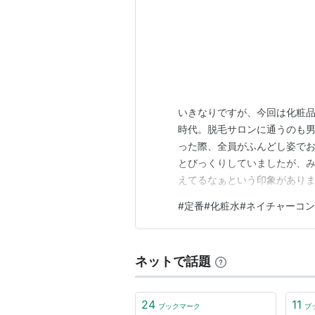
いきなりですが、今回は化粧品
時代。脱毛サロンに通うのも
った際、全員がふんどし姿で
とびっくりしていましたが、
えてるなぁという印象があり
そうでなっていない。 不思議
#
定番#化粧水#ネイチャーコン
品が毎年出ては消える業界で
てあります。化粧水だとへちま
ネットで話題
24
11
ブックマーク
ブ