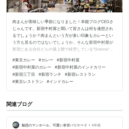
肉まんが美味しい季節になりました！本能ブログCEOさ
じゃんです。新宿中村屋と聞いて皆さんは何を連想され
るでしょうか？肉まんという方が多い印象もカレーとい
う方も居るのではないでしょうか。そんな新宿中村屋が
新宿にある自社ビルの最上階で経営している”Granna"と
いうレストランをご存知でしょうか？ カジュアルダイニ
#
東京カレー
#
カレー
#
新宿中村屋
ングと銘打たれたこのレストランはご覧のような圧倒的
#
新宿中村屋のカレー
#
新宿中村屋のインドカリー
な開放感を誇る店内と落ち着いた雰囲気で古き良き”レト
#
新宿三丁目
#
新宿ランチ
#
新宿レストラン
ロモダンな洋食”を楽しめるとして幅広い層に人気です。
#
東京レストラン
#
インドカレー
新宿三丁目の中村屋ビルの8階にこんなにきれいなレスト
ランがあるなんて知りませんでした！と言うことで早速
ご紹介していきたいと思います。…
関連ブログ
•
魅惑のマンホール、可愛い単管バリケード
4年前