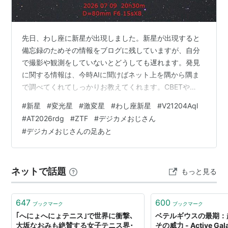
先日、わし座に新星が出現しました。新星が出現すると
備忘録のためその情報をブログに残していますが、自分
で撮影や観測をしていないとどうしても遅れます。発見
に関する情報は、今時AIに聞けばネット上を隅から隅ま
で調べてくれてしっかりお教えてくれます。CBETや
VSOLJニュースも発行済ですので、その内容をもらって
#
新星
#
変光星
#
激変星
#
わし座新星
#
V21204Aql
要約します。発見は、7月1日、位置は、わし座（赤経: 19
#
AT2026rdg
#
ZTF
#
デジカメおじさん
時 14分 31.37秒 赤緯: +12度 03分 53.6秒）。発見直後
#
デジカメおじさんの足あと
には11等台まで明るくなりましたが、今は13等まで減光
しています。発見者は、Daily CV Alert Project (DCAP)の
グループで、Zwicky …
ネットで話題
もっと見る
647
600
ブックマーク
ブックマーク
｢へにょへにょテニス｣で世界に衝撃､
ベテルギウスの最期：
大坂なおみも絶賛する女子テニス界･
その威力 - Active Gala