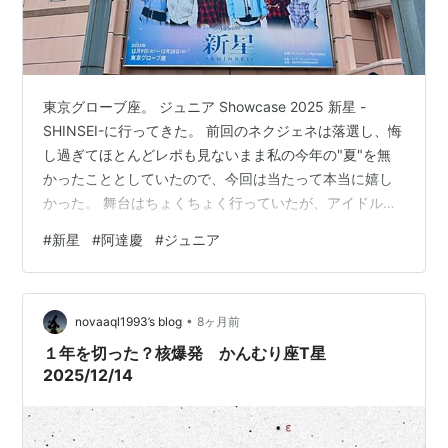
東京グローブ座。 ジュニア Showcase 2025 新星 -
SHINSEI-に行ってきた。 前回のネクジェネは落選し、悔
し過ぎてほとんどレポも見ないまま私の今年の"夏"を無
かったこととしていたので、今回は当たって本当に嬉し
かった。 舞台はちょくちょく行っていたが、アイドルと
しての姿を見るのは東西シナジーから1年ぶりである。
#
新星
#
阿達慶
#
ジュニア
snowworld9.hatenablog.com しかも、いまスケジュール
を確認し直したら本当にぴったり1年が経っていた。私は
12月21日に何か縁があるのかもしれない。 今回、阿達く
•
んは名前の掲載順が一番だったし、ポスターでも真ん中
novaaql1993’s blog
8ヶ月前
を張っていた。 グローブ座にデカデカ…
１年を切った？核爆発 かんむり座T星
2025/12/14