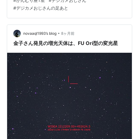
#
かんむり座T星
#
デジカメおじさん
るくなっても一番観望が難しい時期になりこの時期は避
#
デジカメおじさんの足あと
けてほしいものです。前兆として、爆発前に一時的に暗
くなる、pre-eruption dip という現象があります。予兆
とするにはエビデンスが乏しい気がしています。しか
し、来年の春に、Bバンドより…
•
novaaql1993’s blog
8ヶ月前
金子さん発見の増光天体は、FU Ori型の変光星