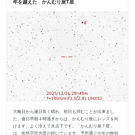
年を越えた かんむり座T星
大晦日から連日良く晴れ、初日も拝むことが出来まし
た。連日早朝４時過ぎからは、かんむり座にレンズを向
けます。よく冷えて氷点下です。「かんむり座Ｔ星」
は、依然平常光度が続いています。予想通り今年の晩秋