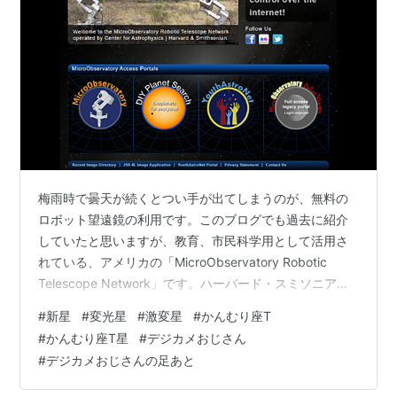
梅雨時で曇天が続くとつい手が出てしまうのが、無料の
ロボット望遠鏡の利用です。このブログでも過去に紹介
していたと思いますが、教育、市民科学用として活用さ
れている、アメリカの「MicroObservatory Robotic
Telescope Network」です。ハーバード・スミソニアン
天体物理学センターが運営し、アリゾナ州アマドのホイ
#
新星
#
変光星
#
激変星
#
かんむり座T
ップル天文台やマサチューセッツ州ケンブリッジのハー
#
かんむり座T星
#
デジカメおじさん
バード大学天文台など、天体物理学センターに所属する
#
デジカメおじさんの足あと
各天文台に設置されています。デフォルトの撮影メニュ
ーの中に、爆発までついに半年をきった？「かんむり座T