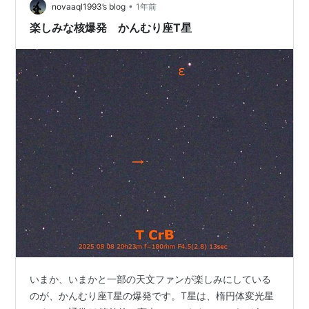
•
育成した品種です。形がりんごに似ていることから、リ
novaaql1993’s blog
1年前
ンゴ梨とも呼ばれているんだそう。 表面はゴツゴツして
楽しみな核爆発 かんむり座T星
いて、持った感覚としてはなんか硬そうな梨…
いまか、いまかと一部の天文ファンが楽しみにしている
のが、かんむり座T星の爆発です。T星は、楕円体変光星