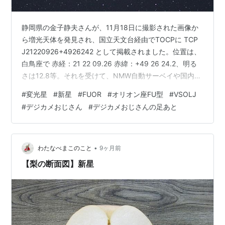
静岡県の金子静夫さんが、11月18日に撮影された画像か
ら増光天体を発見され、国立天文台経由でTOCPに TCP
J21220926+4926242 として掲載されました。位置は、
白鳥座で 赤経：21 22 09.26 赤緯：+49 26 24.2、明る
さは12.8等。それを受けて、NMW自動サーベイや国内で
もフォロー観測が行われました。その後、VSXには、こ
#
変光星
#
新星
#
FUOR
#
オリオン座FU型
#
VSOLJ
の天体の名称が WISEA J212209.00+492624.5 (=TCP
#
デジカメおじさん
#
デジカメおじさんの足あと
J21220926+4926242 )となっていて、タイプは、
「EXOR:」でした。コロンがついているので確定ではあ
りませんが、同定された天体は、NEOWISE…
•
わたなべまこのこと
9ヶ月前
【梨の断面図】新星