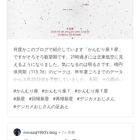
何度かこのブログで紹介しています「かんむり座Ｔ星」
ですがそろそろ観望期です。21時過ぎには北東低空に見
えるようになりました。気になるのは明るさです。楕円
体周期（113.7d）のピークは、昨年夏ごろまでのデータ
から３月25日頃を予想していました。今回、その前の極
小が少し不明確になっていたので注目していましたが、3
#
かんむり座
#
かんむり座Ｔ
#
かんむり座Ｔ星
月になってやっと増光に転じました。それでも3月15日時
#
新星
#
回帰新星
#
再帰新星
#
デジカメおじさん
点で0.01等(cG)程度の増光になっていて、その後も、
#
デジカメおじさんの足あと
10.00等(cG)付近で停滞しています。（3月18日時点）何
かの予兆とまでは思いませんが、通常ならもう少し明る
くなってもいいように思います。とはいえ、楕円体の形
状やもしかしたら…
•
novaaql1993’s blog
7ヶ月前