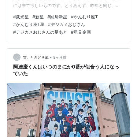
には来て欲しいものです。とりあえず、昨年と同じ、
「正月に 紅白連れの 星を観る」 と詠んでおきませう。 T
#
変光星
#
新星
#
回帰新星
#
かんむり座T
CrB １月１日 T CrB １月２日 T CrB １月３日
#
かんむり座T星
#
デジカメおじさん
#
デジカメおじさんの足あと
#
星見企画
•
雪、ときどき嵐
8ヶ月前
阿達慶くんはいつのまにか0番が似合う人になっ
ていた