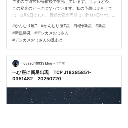
ですので通常10等前後で変光しています。ちょうど今、
この変光のピークになっています。私の予想はよそうで
は、8月9日でした。最近の変光周期は、約114日です。
VSOLJにデジカメによる測光結果を、8月6日、8日とも
#
かんむり座T
#
かんむり座T星
#
回帰新星
#
新星
に、9.6～9.7等と報告しています。（Ymo） 測光は、比
#
新星爆発
#
デジカメおじさん
較星５星を使って、ステライメージ７で実施していま
#
デジカメおじさんの足あと
す。念のため、Ｐ式でSkySD値を使って計算し、R2が1.0
に近いことや標準誤差を確認しています。UGEMでも一
応測光していますが、今年の変光星観測者会議でネガテ
ィブなご意見があ…
•
novaaql1993’s blog
1年前
へび座に新星出現 TCP J18385851-
0351482 20250720