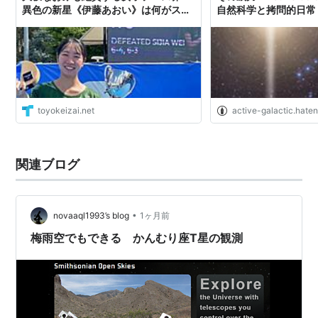
異色の新星《伊藤あおい》は何がスゴ
自然科学と拷問的日常
いのか
toyokeizai.net
active-galactic.hate
関連ブログ
•
novaaql1993’s blog
1ヶ月前
梅雨空でもできる かんむり座T星の観測