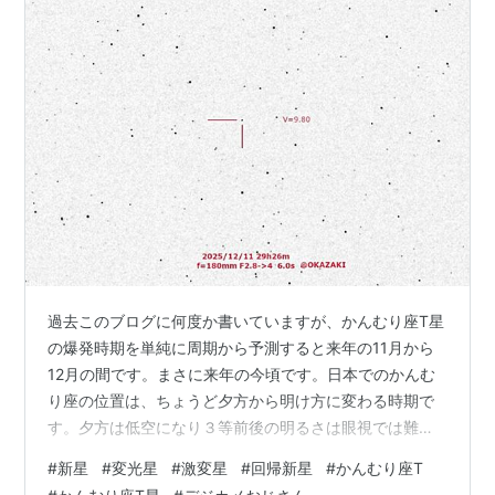
過去このブログに何度か書いていますが、かんむり座T星
の爆発時期を単純に周期から予測すると来年の11月から
12月の間です。まさに来年の今頃です。日本でのかんむ
り座の位置は、ちょうど夕方から明け方に変わる時期で
す。夕方は低空になり３等前後の明るさは眼視では難し
く、早朝になると寒い中早起きしてまでとなって、一般
#
新星
#
変光星
#
激変星
#
回帰新星
#
かんむり座T
の人には不向きな対象になってしまいます。爆発して明