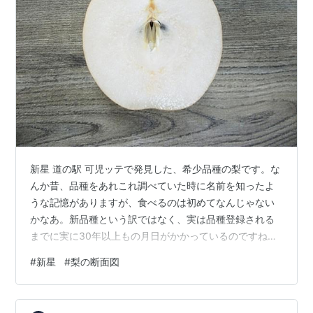
新星 道の駅 可児ッテで発見した、希少品種の梨です。な
んか昔、品種をあれこれ調べていた時に名前を知ったよ
うな記憶がありますが、食べるのは初めてなんじゃない
かなあ。新品種という訳ではなく、実は品種登録される
までに実に30年以上もの月日がかかっているのですね。
むしろベテラン。ですがその長い月日の間に次々と新品
#
新星
#
梨の断面図
種が誕生し、それらの品種に勝てず近年では栽培されて
いる農家さんも少ないみたいです。だから希少品種とい
う訳。 新星は翠星×新興の交配から得られた実生を選抜