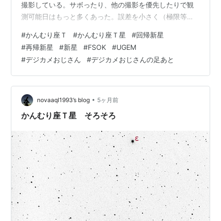
撮影している。サボったり、他の撮影を優先したりで観
測可能日はもっと多くあった。誤差を小さく（極限等級
の向上）するために２月頃から写真レンズから望遠鏡に
#
かんむり座Ｔ
#
かんむり座Ｔ星
#
回帰新星
よる撮影を主体にしている。測光手段もUGEMやステラ
#
再帰新星
#
新星
#
FSOK
#
UGEM
イメージから先日公開された連続測光ソフト・FSOKに変
#
デジカメおじさん
#
デジカメおじさんの足あと
えた。アパチャ測光による精度向上と処理の速さがその
理由。ただ、最初の６画像だけはステライメージでも確
認をしているがもう止めても良いと思っている。チェッ
ク星による補正はしていないが、…
•
novaaql1993’s blog
5ヶ月前
かんむり座Ｔ星 そろそろ