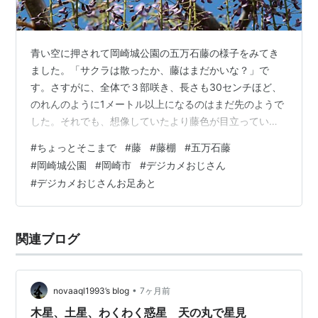
青い空に押されて岡崎城公園の五万石藤の様子をみてき
ました。「サクラは散ったか、藤はまだかいな？」で
す。さすがに、全体で３部咲き、長さも30センチほど、
のれんのように1メートル以上になるのはまだ先のようで
した。それでも、想像していたより藤色が目立っていて
とりあえず五万石でご満足。「うす紫の藤棚の～下で歌
#
ちょっとそこまで
#
藤
#
藤棚
#
五万石藤
ったアベ・・・」などと鼻歌がでます。ポタポタ途中の
#
岡崎城公園
#
岡崎市
#
デジカメおじさん
乙川沿いには八重桜のピンクもきれいでした。良い天気
#
デジカメおじさんお足あと
にノー天気な昼時でした。 これから見頃をむかえる五万
石藤 やえちゃんか～ そやな～ 満開やで～ え～なぁ～ う
す紫の藤棚の～ 下で歌ったアベ・・・澄んだ瞳が美しく
関連ブログ
なぁ～ぜか心に残ってる、藤棚でした
•
novaaql1993’s blog
7ヶ月前
木星、土星、わくわく惑星 天の丸で星見