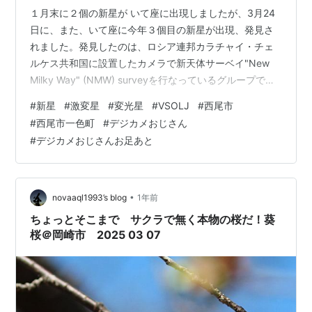
１月末に２個の新星が いて座に出現しましたが、3月24
日に、また、いて座に今年３個目の新星が出現、発見さ
れました。発見したのは、ロシア連邦カラチャイ・チェ
ルケス共和国に設置したカメラで新天体サーベイ"New
Milky Way" (NMW) surveyを行なっているグループで
す。また、群馬県の小嶋正さんも独立に発見されていま
#
新星
#
激変星
#
変光星
#
VSOLJ
#
西尾市
す。発見時は12等の明るさでしたがその後増光している
#
西尾市一色町
#
デジカメおじさん
ようでした。（*CBET 5531） 悪天候が続いてなかなか
#
デジカメおじさんお足あと
撮影できませんでした。しかし、４月４日の早朝、やっ
と撮影できました。岡崎では２等星がやっと見える程度
の空でも西尾市一色町ではそれなりの空で４時過ぎには
銀河がかす…
•
novaaql1993’s blog
1年前
ちょっとそこまで サクラで無く本物の桜だ！葵
桜＠岡崎市 2025 03 07