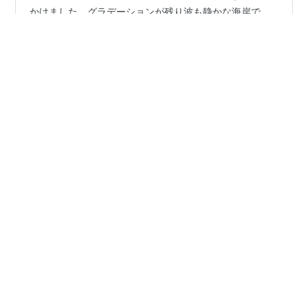
快晴、いつもの一色海岸(西尾市)まで化石燃料を使って出
かけました。グラデーションが残り波も静かな海岸で
す。金星がまぶしいほどで、薄暮の中でもカメラモニタ
ーではバーティノフマスクの光条が長くはっきりみえま
す。気温７度、風がないので病気の高齢者には有難いこ
とです。彗星は徐々に確実に暗くなってきました。速攻
#
彗星
#
紫金山アトラス彗星
#
西尾市
の測光では、光度約9.3等、尾は画像では５分程度。そろ