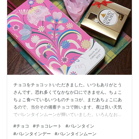
チョコをチョコットいただきました。いつもありがとう
さんです。恐れ多くてなかなか口にできません。ちょこ
ちょこ食べているいつものチョコが、まだあちょこにあ
るので、当分その備蓄チョコで賄います。夜は良い天気
でバレンタインムーンが輝いていました。いろんなおチ
ョコがあります。こんなおチョコで月見酒です。見るだ
#
チョコ
#
チョコレート
#
バレンタイン
けではもったいないので、チョコット撮影してみまし
#
バレンタインデー
#
バレンタインムーン
た。 ありがとうさん お返しが大変