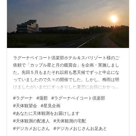
ラグーナベイコート倶楽部ホテル＆スパリゾート様のご
依頼で「カップル星と月の鑑賞会」を企画・実施しまし
た。先回５月もまたそれ以前も悪天候でずっと中止にな
っていましたので久々の開催でした。しかし、梅雨は明
けましたがいまだにすっきりした夏空にお目にかかって
いません。当日も、薄雲があってどんよりした空でし
#
ラグーナ
#
蒲郡
#
ラグーナベイコート倶楽部
た。 最初はボールルームで当夜の星空や天体について説
#
天体観望会
#
星見企画
明をさせていただき、テニスコートに移動してそこで天
#
あなたに天体観測をお届けします
体観望でした。テーマは、「カップル星と月の鑑賞会」
#
天体観測の配達人
#
天体観測の宅配
です。薄雲で星座の説明が苦しい状況でしたが、かろう
#
デジカメおじさん
#
デジカメおじさんお足あと
じて、春の夫婦星、アルクトゥルスとスピカ、七夕の