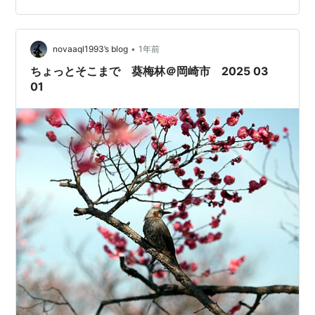
くみえません。一本一本木の枝を見て歩いていくと、つ
いに見つけました！ １輪咲いていました。サクラでなく
本物です。結局、数本の中で、２輪ほど咲いていると…
•
novaaql1993’s blog
1年前
ちょっとそこまで 葵梅林＠岡崎市 2025 03
01