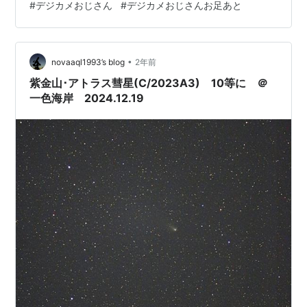
#
デジカメおじさん
#
デジカメおじさんお足あと
https://www.mistore.jp/shopping/feature/foods_f3/salo
n_du_chocolat_f_10 こんなチョコも あんなチョコも バレ
ンタインムーン
•
novaaql1993’s blog
2年前
紫金山･アトラス彗星(C/2023A3) 10等に ＠
一色海岸 2024.12.19