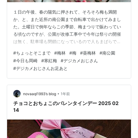
１日の午後、春の陽気に押されて、そろそろ梅も満開
か、と、また近所の南公園まで自転車で出かけてみまし
た。土曜日で例年ならこの季節、梅まつりで賑わってい
る頃なのですが、公園が改修工事中で今年は祭りの開催
は無く、駐車場も閉鎖になっているので人もまばらでし
た。公園内の葵梅林だけは開放されています。肝心な梅
#
ちょっとそこまで
#
梅林
#
梅
#
葵梅林
#
南公園
の開花というと、寒紅梅は満開の木もあればツボミの木
#
今日も岡崎
#
寒紅梅
#
デジカメおじさん
もある状態。ただ、先日は気が付かなかった梅の香りが
#
デジカメおじさんお足あと
しっかり漂っていました。いろんな梅の木があり、全体
の開花はこれからの感じです。まだまだ見頃が続くよう
に思いました。しかし、３月になり、梅は咲いたか？桜
はまだかいな？ より、梅は咲いたよ、桜ももう咲く
•
novaaql1993’s blog
1年前
よ！…
チョコとおちょこのバレンタインデー 2025 02
14