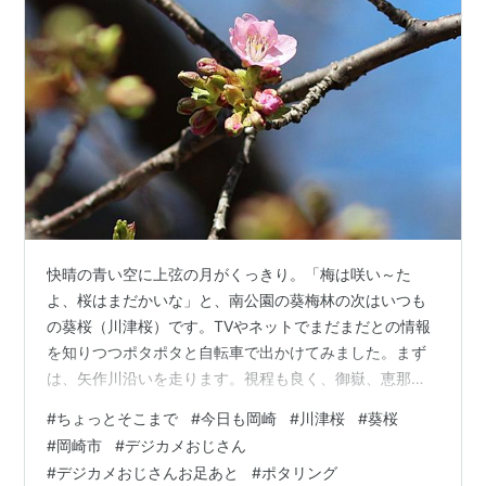
快晴の青い空に上弦の月がくっきり。「梅は咲い～た
よ、桜はまだかいな」と、南公園の葵梅林の次はいつも
の葵桜（川津桜）です。TVやネットでまだまだとの情報
を知りつつポタポタと自転車で出かけてみました。まず
は、矢作川沿いを走ります。視程も良く、御嶽、恵那が
よくみえます。乙川に入ってから花の無い桜並木の下を
#
ちょっとそこまで
#
今日も岡崎
#
川津桜
#
葵桜
くぐって進み、岡崎公園を横目にそこを過ぎるとあっと
#
岡崎市
#
デジカメおじさん
いう間に葵桜の木々が並ぶ土手にとうちゃこです。家か
#
デジカメおじさんお足あと
#
ポタリング
ら信号１個です。やぁ～本当に見える木々にピンクは全