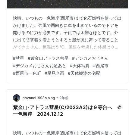
快晴、いつもの一色海岸(西尾市)まで化石燃料を使って出
かけました。強風で西向きに車を止めているのでドアを
開けるのに力が必要です。子供では困難なほどです。外
に出て防寒着を着ようとすると服が風に舞って着ること
ができません。気温は５℃、風速を考慮した体感は０度
以下、風邪が長引くはずです。そんな中、車を盾にし
#
彗星
#
紫金山アトラス彗星
#
デジカメおじさん
て、赤道儀をセット、カメラをセット、望遠鏡に交
#
デジカメおじさんお足あと
#
天体写真
#
西尾市
換・・・なかなか根性が要ります。目的の撮影前半の終
#
西尾市一色町
#
星見企画
#
天体観測の宅配
了は、カシオペア座新星（V1405 Cas)です。増光からも
うすぐ４年、ゆっくり減光していて13等になりました。
彗星は後回しになるので、撮影時には高度が低くなりま
す。速攻での測光は、光度約9.9等、尾は…
•
novaaql1993’s blog
2年前
紫金山･アトラス彗星(C/2023A3)は９等台へ ＠
一色海岸 2024.12.12