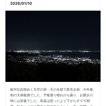
2026/01/10
銀河伝説煌めく天空の宿・天の丸様で星見企画、今年最
初の天体観測でした。予報通り晴れのち曇り、お開きの
時には皆曇でした。気温は思ったより下がらず５℃程