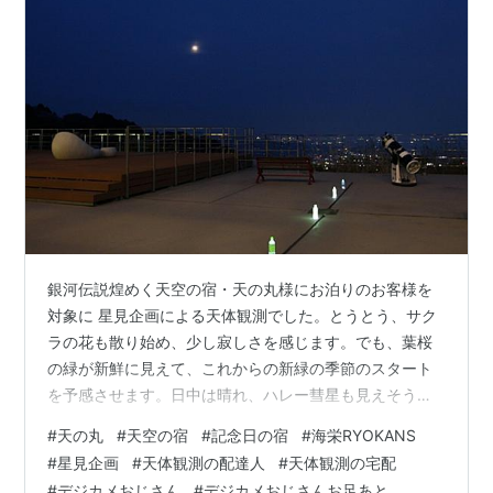
銀河伝説煌めく天空の宿・天の丸様にお泊りのお客様を
対象に 星見企画による天体観測でした。とうとう、サク
ラの花も散り始め、少し寂しさを感じます。でも、葉桜
の緑が新鮮に見えて、これからの新緑の季節のスタート
を予感させます。日中は晴れ、ハレー彗星も見えそうな
快晴でしたが、予報通り夕方には曇り空になりました。
#
天の丸
#
天空の宿
#
記念日の宿
#
海栄RYOKANS
先々週、先週と週末は、曇天が続きます。ちょうど、今
#
星見企画
#
天体観測の配達人
#
天体観測の宅配
年最小、ストロングでない満月の夜でした。暑い雲のベ
#
デジカメおじさん
#
デジカメおじさんお足あと