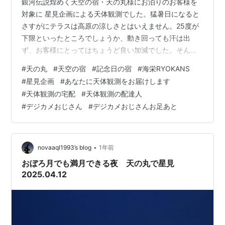
銀河伝説煌めく天空の宿・天の丸様にお泊りのお客様を
対象に 星見企画による天体観測でした。猛暑日になると
さすがにテラスは高原の涼しさとはいえません。25度が
下限といったところでしょうか、動き回っても汗は出
ず、お客様にとってはちょうど良い加減でした。そんな
中で、たくさんのお客様と星見をすることができまし
#
天の丸
#
天空の宿
#
記念日の宿
#
海栄RYOKANS
た。主役の月は上弦を過ぎていい加減の大きさで、おへ
#
星見企画
#
あなたに天体観測をお届けします
そのコペルニクスが目立っていました。ちなみに下弦に
#
天体観測の宅配
#
天体観測の配達人
なるのはずっとさきです。月の観望はもとよりスマホで
#
デジカメおじさん
#
デジカメおじさんお足あと
の撮影もたくさんできました。月を見て、本当に本物の
月ですか？と疑う人さえいました。なんとなく月が「え
えかげんな奴じゃけんほっといてくれんさい」とどこ
か…
•
novaaql1993’s blog
1年前
おぼろ月でも満月できる夜 天の丸で星見
2025.04.12