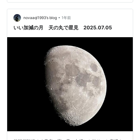
星、ベガ（織姫）とアルタイル（彦星）の二組のカップ
ル…
•
novaaql1993’s blog
1年前
いい加減の月 天の丸で星見 2025.07.05