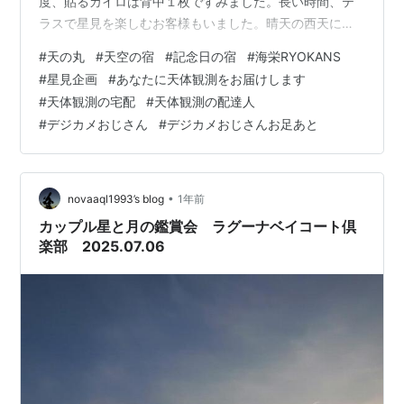
度、貼るカイロは背中１枚ですみました。長い時間、テ
ラスで星見を楽しむお客様もいました。晴天の西天に
は、輪っかがわっかるようになった土星、東天には、シ
#
天の丸
#
天空の宿
#
記念日の宿
#
海栄RYOKANS
リウスを寄せ付けないほど明るい衝の木星、天頂にはス
#
星見企画
#
あなたに天体観測をお届けします
バル星団とてんこ盛りの天丼でした。特記すべきは、す
#
天体観測の宅配
#
天体観測の配達人
ばるの星の並びを説明する前に、裸眼で「？」のように
#
デジカメおじさん
#
デジカメおじさんお足あと
見えるといったお客様がいて感激しました。しかし、谷
村新司さんを知らない世代、そんな人達を天でスバルは
今も見守っています。あれはカペラ、・・カペラなんて
知る…
•
novaaql1993’s blog
1年前
カップル星と月の鑑賞会 ラグーナベイコート倶
楽部 2025.07.06