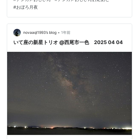
ールで、おぼろ月とも言えない、本当におぼろに、月の
#
おぼろ月夜
光が見え隠れする空です。下界では、豊橋市の夜景が星
くずのように輝き拡がり銀河になって三河湾に流れてい
くようにみえます。それに、大輪の花火が色を添えて…
•
novaaql1993’s blog
1年前
いて座の新星トリオ @西尾市一色 2025 04 04