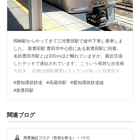
岡崎駅からやってきて三河豊田駅で途中下車し乗車しま
した。 新豊田駅 豊田市中心部にある新豊田駅に到着。
名鉄豊田市駅とは300ｍほど離れていますが、最近完成
したデッキで連結されています。 こういう複雑な歩道橋
大好き。 以前は回転展望レストランがあった百貨店そご
うだった建物です。今はT-FACEという商業施設になって
#
愛知環状鉄道
#
高蔵寺駅
#
愛知環状鉄道線
います。 連絡デッキの下は、これまた最近完成したバス
#
新豊田駅
ターミナルになっています。初めて見ますね～。 ラグビ
ーのトヨタヴェルブリッツ仕様の豊田市コミュニティバ
スのおいでんバスです。 愛知環状鉄道は日中でも15分間
関連ブログ
隔の運転で、次の電車に乗りました。 四郷駅付近。 四郷
駅です。 八草駅 豊田…
•
商業施設ブログ（世相を斬る）
1年前