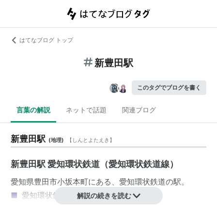
はてなブログ トップ
新豊田駅
このタグでブログを書く
言葉の解説
ネットで話題
関連ブログ
新豊田駅
(
地理
)
【
しんとよたえき
】
新豊田駅 愛知環状鉄道（愛知環状鉄道線）
愛知県
豊田市
小坂本町
にある、
愛知環状鉄道
の駅。
■
愛知環状鉄道線
解説の続きを読む
岡崎駅
(
01
)−
六名駅
(
02
)−
中岡崎駅
(
03
)−
北岡崎駅