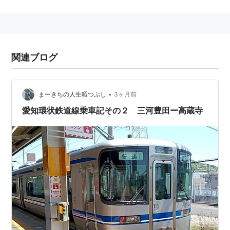
(
04
)−
大門駅
(
05
)−
北野桝塚駅
(
06
)−
三河上郷駅
(
07
)−
永覚駅
(
08
)−
末野原駅
(
09
)−
三河豊田駅
(
10
)−
新
上挙母駅
(
11
) ←「
新豊田駅
(
12
)」→
愛環梅坪駅
(
13
)−
四郷駅
(
14
)−
貝津駅
(
15
)−
保見駅
(
16
)−
篠原駅
関連ブログ
(
17
)−
八草駅
(
18
)−
山口駅
(
19
)−
瀬戸口駅
(
20
)−
瀬戸市
駅
(
21
)−
中水野駅
(
22
)−
高蔵寺駅
(
23
)
•
まーきちの人生暇つぶし
3ヶ月前
愛知環状鉄道線乗車記その２ 三河豊田ー高蔵寺
○
リスト
：
駅キーワード
○
リスト
：
駅つきキーワード