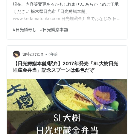
現在、内容等変更あるかもしれません あらかじめご了承
ください 栃木県日光市「日光鱒鮨本舗」
www.kedamatoriko.com 日光埋蔵金弁当でおなじみ 日
光鱒寿し 最高級の鱒を塩と米酢でしめ、高根沢産のコシ
#
日光鱒寿し
#
日光鱒鮨本舗
ヒカリと手作りのゆばで作り上げたます寿しです。 日光
鱒鮨本舗ホームページより引用 日光鱒寿し 1,300円（税
込み） お箸とナイフは取り出しちゃいました 広げてみま
•
しょう 広げると場所取るなぁ いいよいいよこの手間が大
珈琲とけだま
6年前
事なんだよ 艶やかな鱒がセクシー 内…
【日光鱒鮨本舗/駅弁】2017年発売「SL大樹日光
埋蔵金弁当」記念スプーンは銀色だぞ