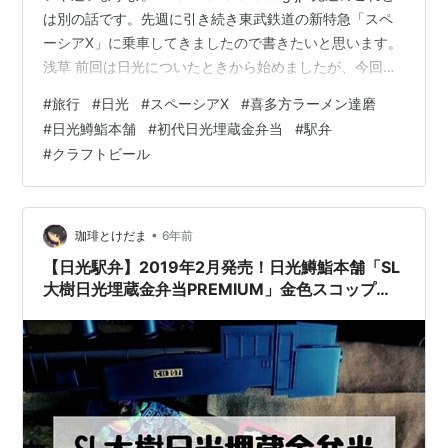
は別の話です。先週に引き続き東武鉄道の新特急「スペ
ーシアX」に乗車してきましたので書きたいと思います。
浅草 前回は日光についたときから始めましたが、今回は
浅草から始めます。 なぜなら行きにスペーシアXに乗車
#
旅行
#
日光
#
スペーシアX
#
喜多方ラーメン達磨
してるから。 7:50に浅草駅から乗車。 先週はスタンダー
#
日光鱒鮨本舗
#
初代日光埋蔵金弁当
#
駅弁
ドシートでしたが今回はプレミアムシートです。 スタン
#
クラフトビール
ダードシートは１両で２列２列の座席配置でしたが、プ
レミアムシートは２列１列の配置です。座席もリクライ
ニングしても後ろの座席に影響しないバックシェル式、
かつ電動…
•
珈琲とけだま
6年前
【日光駅弁】2019年2月発売！日光鱒鮨本舗「SL
大樹日光埋蔵金弁当PREMIUM」金色スコップス
プーン付きだぞ