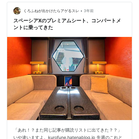
渡れないんですよ。 橋を渡る場合は7時以降に通る感じ
で行きましょう。 ※ちょっと逸れ…
•
くろふねが出かけたらアゲるスレ
3年前
スペーシアXのプレミアムシート、コンパートメ
ントに乗ってきた
「あれ！？また同じ記事が購読リストに出てきた？？」
いや違いますよ。kurofune.hatenablog.jp 先週のこれと