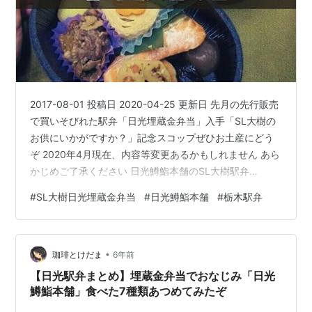
2017-08-01 投稿日 2020-04-25 更新日 先月の先行販売
で買いそびれた駅弁「日光埋蔵金弁当」入手「SL大樹の
お供にいかがですか？」記念スコップぜひお土産にどう
ぞ 2020年4月現在、内容等変更あるかもしれません あら
かじめご了承ください 日光鱒鮨本舗のSL大樹駅弁
www.kedamatoriko.com 日本で一番高いであろうといわ
#
SL大樹日光埋蔵金弁当
#
日光鱒鮨本舗
#
栃木駅弁
れる「埋蔵金弁当」販売している駅弁屋さん 種類がいく
つもありまして、手の届かない埋蔵金弁当から、手の届
く埋蔵金弁当まで SL大樹の埋蔵金弁当は2種類 2017年に
•
発売したのが今回紹介するもの、プレミアムは2019年2
珈琲とけだま
6年前
月に発売したもの 豪華二段弁当…
【日光駅弁まとめ】埋蔵金弁当でおなじみ「日光
鱒鮨本舗」食べた7種類あつめてみたぞ