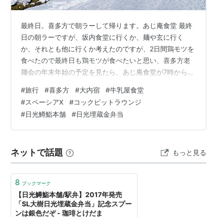
最終日。喜多方で朝ラーして帰ります。あじ庵食堂 最終
日の朝ラーですが、坂内食堂に行くか、麺や玄に行く
か、それとも他に行くか考えたのですが、2日間鶏モツを
食べたので最終日も鶏モツが食べたいと思い、喜多方老
麺会の年末年始の予定を見たら、あじ庵食堂が7時から開
いているとのこと。立地的に駅からも近くてベストな位
#
旅行
#
喜多方
#
大内宿
#
牛乳屋食堂
置。で、お店行ったけど、裏側見た感じ準備している様
#
スペーシアX
#
コックピットラウンジ
子もない。店の脇にも店休日って書いてある。 でも、も
#
日光鱒鮨本舗
#
日光埋蔵金弁当
うすぐ正月だし、ここで定休日ってこと無いよなあ。 老
麺会が加盟店の利益を毀損するような情報の誤りすると
も思えないし、店だって確認しているだろうし・・・で
ネットで話題
もっと見る
も、7時になっても開店する気配なし。 どう…
8
ブックマーク
【日光鱒鮨本舗/駅弁】2017年発売
「SL大樹日光埋蔵金弁当」記念スプー
ンは銀色だぞ - 珈琲とけだま