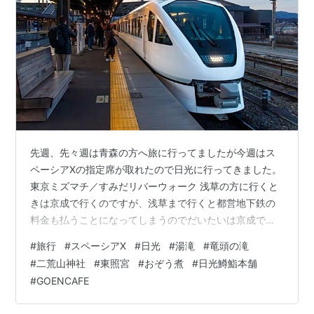
先週、先々週は青森の方へ旅に行ってましたが今週はス
ペーシアXの指定席が取れたので日光に行ってきました。
東京ミズマチ／すみだリバーウォーク 浅草の方に行くと
きは京成で行くのですが、浅草まで行くと都営地下鉄の
料金も払うことになってしまうのでだいたいは京成での
最遠となる押上で下車し、東京ミズマチ／すみだリバー
#
旅行
#
スペーシアX
#
日光
#
湯滝
#
竜頭の滝
ウォークを歩いていくことが多いです。押上－浅草間は
#
二荒山神社
#
東照宮
#
おぞう煮
#
日光鱒鮨本舗
地下鉄2駅分あるのですが、東京ミズマチ／すみだリバー
#
GOENCAFE
ウォークを歩いても20分程度なんですよね。 注意点はす
みだリバーウォークは7時～22時だけ通れるので早朝は橋