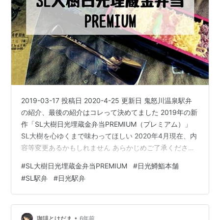
2019-03-17 投稿日 2020-4-25 更新日 鬼怒川温泉駅弁
の紹介、最後の紹介はコレって決めてました 2019年の新
作「SL大樹日光埋蔵金弁当PREMIUM（プレミアム）」
SL大樹を心ゆくまで味わってほしい 2020年4月現在、内
容等変更あるかもしれません あらかじめご了承ください
鬼怒川温泉で駅弁を 栃木県日光市鬼怒川温泉 浅草やJR新
#
SL大樹日光埋蔵金弁当PREMIUM
#
日光鱒鮨本舗
宿駅から特急で約2時間 2019年3月16日からJR特急の車
#
SL駅弁
#
日光駅弁
内販売は営業行っておりません 週末に直通特急乗る人は
駅弁持って乗ろう 購入は東武日光駅「東武商事」 写真が
無くてごめんなさーい 休日の東武日光駅、午前中に出会
いました 下今市駅構内の売店と…
•
珈琲とけだま
6年前