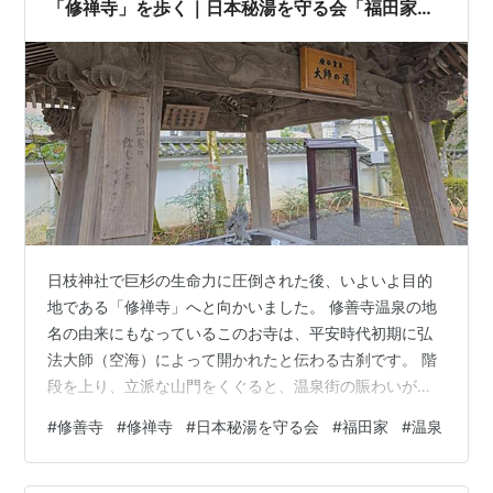
「修禅寺」を歩く｜日本秘湯を守る会「福田家」
宿泊記㉕ ​
日枝神社で巨杉の生命力に圧倒された後、いよいよ目的
地である「修禅寺」へと向かいました。 修善寺温泉の地
名の由来にもなっているこのお寺は、平安時代初期に弘
法大師（空海）によって開かれたと伝わる古刹です。 階
段を上り、立派な山門をくぐると、温泉街の賑わいが嘘
のような、凛とした空気に包まれます。 贅沢すぎる「飲
#
修善寺
#
修禅寺
#
日本秘湯を守る会
#
福田家
#
温泉
める温泉」の手水舎 境内に入ってまず足を運んだ手水舎
で、驚きの光景が。 龍の口からこんこんと溢れ出ている
のは、水ではなくなんと「天然温泉」なんです。 さすが