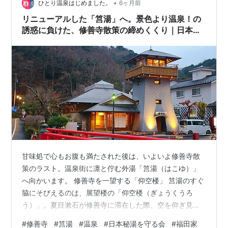
のはこの二つでした。 ① 白形傳四郎商店「有機煎茶」
•
ひとり温泉はじめました。
6ヶ月前
「静岡に来たならお茶は外せ…
リニューアルした「筥湯」へ。景色より温泉！の
誘惑に負けた、修善寺散策の締めくくり｜日本秘
湯を守る会 「福田家」宿泊記㉙
甘味処で心もお腹も満たされた後は、いよいよ修善寺散
策のラスト。温泉街に凛と佇む外湯「筥湯（はこゆ）」
へ向かいます。 修善寺を一望する「仰空楼」 筥湯のすぐ
脇にそびえるのは、展望楼の「仰空楼（ぎょうくうろ
う）」。夏目漱石が修善寺に滞在した際、空を仰ぎ見て
詠んだ漢詩にちなんで名付けられたそうです。 階段を上
#
修善寺
#
筥湯
#
温泉
#
日本秘湯を守る会
#
福田家