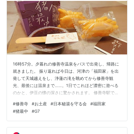
16時57分。夕暮れの修善寺温泉をバスで出発し、帰路に
就きました。 振り返れば今日は、河津の「福田家」を出
発して天城越えをし、浄蓮の滝を眺めてから修善寺観
光、最後には温泉まで……。1日でこれほど濃密に遊べる
のかと、伊豆の懐の深さに驚かされます。 修善寺駅でお
土産物色。キーワードは「G7」と「猪」 バスに揺られる
#
修善寺
#
お土産
#
日本秘湯を守る会
#
福田家
こと約8分、修善寺駅に到着です。ここからは伊豆箱根駿
#
猪最中
#
G7
豆線で三島へ向かい、新幹線に乗り換えます。 電車が来
るまでの間、駅ナカのお土産屋さんをチェック。 静岡お
でんにわさび……魅力的な静岡土産が並ぶ中、私が選んだ