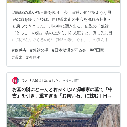
源頼家の墓や指月殿を巡り、少し背筋が伸びるような歴
史の旅を終えた後は、再び温泉街の中心を流れる桂川へ
と戻ってきました。 川の中に湧き出る、伝説の「独鈷
（とっこ）の湯」 橋の上から川を見渡すと、真っ先に目
に飛び込んでくるのが「独鈷の湯」です。 川の真ん中に
突き出したような不思議な佇まいは、まさに修善寺温泉
#
修善寺
#
独鈷の湯
#
日本秘湯を守る会
#
福田家
のシンボル。 弘法大師が、病の父の体を川の水で洗う少
#
温泉
#
河原湯
年に心打たれ、「独鈷（仏具）」で川の岩を打って霊泉
を湧き出させた……。そんな伝説が残る、伊豆最古の温泉
です。 「現在は見学のみ」で入浴はできませんが、川の
せせらぎとともに湯煙が立ち上る光景は、どこか神秘
•
ひとり温泉はじめました。
6ヶ月前
的。 ここから修善寺の長い温泉文化が始まっ…
​​お墓の隣にどーんとおみくじ!? 源頼家の墓で「中
吉」を引き、重すぎる「お伺い石」に挑む｜日本
秘湯を守る会「福田家」宿泊記㉖