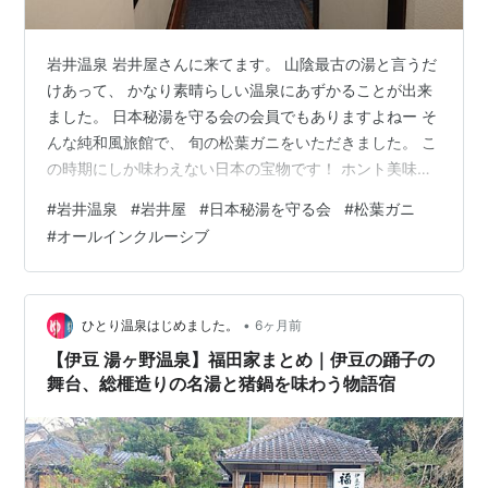
岩井温泉 岩井屋さんに来てます。 山陰最古の湯と言うだ
けあって、 かなり素晴らしい温泉にあずかることが出来
ました。 日本秘湯を守る会の会員でもありますよねー そ
んな純和風旅館で、 旬の松葉ガニをいただきました。 こ
の時期にしか味わえない日本の宝物です！ ホント美味し
かったです。 さてその後は、 まずはコチラへ向かいまし
#
岩井温泉
#
岩井屋
#
日本秘湯を守る会
#
松葉ガニ
ょうー 夜のしかるべき時間に男女入れ替わるので、 その
#
オールインクルーシブ
前後でお風呂を楽しみます。 美味しい物とかけ流し温
泉、 まさにこの世の天国を味わってるわけです！ さて温
泉に癒された後は、 もう一つのイベントが待ってます！
それがコチラ！ いそいそとラウンジへ向かいました。 そ
•
ひとり温泉はじめました。
6ヶ月前
う、 ここはオ…
【伊豆 湯ヶ野温泉】福田家まとめ｜伊豆の踊子の
舞台、総榧造りの名湯と猪鍋を味わう物語宿