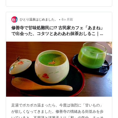
って街並みを一望すると、上から眺める温泉街もまた乙
なもの。 実はこれ、まだ明るい甘味処へ行く前に上って
撮った景色。後から思えば、暗くなって街に灯りがとも
•
った景色も絶対に素敵だったはずなのですが……夕方なぜ
ひとり温泉はじめました。
6ヶ月前
もう一度上らなかったのか悔やまれます……！ 当時はと
修善寺で甘味処難民に!? 古民家カフェ「あまね」
にかく「早く温泉に入りたい！」という気持…
で出会った、コタツとあわあわ抹茶おしるこ｜日
本秘湯を守る会「福田家」宿泊記㉘
足湯でポカポカ温まったら、今度は強烈に「甘いもの」
が欲しくなってきました。修善寺の情緒ある街並みを歩
いていると、不思議と洋菓子より「和」の気分。さっそ