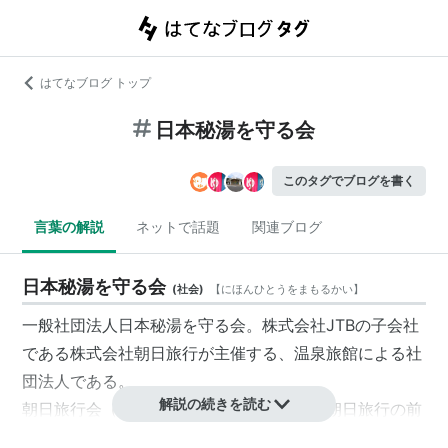
はてなブログ トップ
日本秘湯を守る会
このタグでブログを書く
言葉の解説
ネットで話題
関連ブログ
日本秘湯を守る会
(
社会
)
【
にほんひとうをまもるかい
】
一般社団法人日本秘湯を守る会。株式会社JTBの子会社
である株式会社朝日旅行が主催する、温泉旅館による社
団法人である。
解説の続きを読む
朝日旅行会（朝日新聞社系列の旅行会社・朝日旅行の前
身）の創業者である岩木一二三によって、1975年4月に