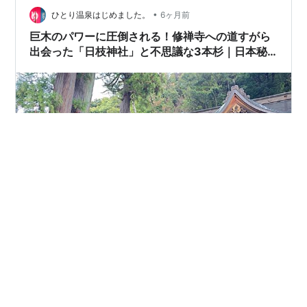
•
伊豆最古の温泉地、手水舎まで温泉が引かれているとは
ひとり温泉はじめました。
6ヶ月前
恐れ入ります。 触れてみるとじんわり温かく、冬の冷え
巨木のパワーに圧倒される！修禅寺への道すがら
た指先が解けていくよう。しかもここ、…
出会った「日枝神社」と不思議な3本杉｜日本秘
湯を守る会「福田家」宿泊記㉔
美味しいお蕎麦でお腹を満たし、心も体もエネルギー満
タン！ 修善寺温泉に来たからには、やはり「修禅寺」に
お参りせねば……と歩き始めたのですが、その道すがら、
ふと視界の端に空を覆い尽くすような立派な巨木が入り