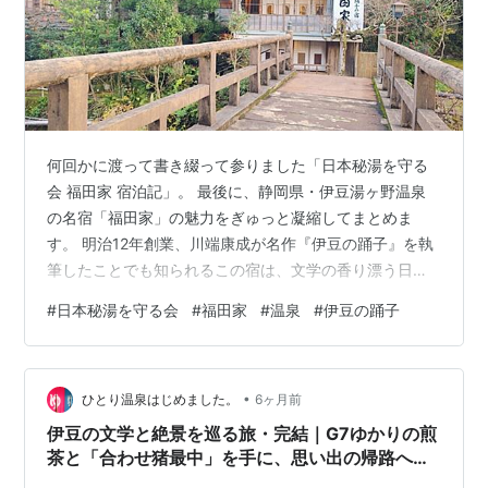
何回かに渡って書き綴って参りました「日本秘湯を守る
会 福田家 宿泊記」。 最後に、静岡県・伊豆湯ヶ野温泉
の名宿「福田家」の魅力をぎゅっと凝縮してまとめま
す。 明治12年創業、川端康成が名作『伊豆の踊子』を執
筆したことでも知られるこの宿は、文学の香り漂う日本
屈指の歴史宿。時を止めたような木造建築の中で、伊豆
#
日本秘湯を守る会
#
福田家
#
温泉
#
伊豆の踊子
の豊かな山海の幸を堪能し、川のせせらぎに包まれる時
間は、日常を忘れさせてくれる至福のひとときです。 🛏️
客室の魅力：物語が生まれた場所、映画の舞台 福田家に
•
は、文学ファンならずとも胸が熱くなる歴史的な客室が
ひとり温泉はじめました。
6ヶ月前
揃っています。今回宿泊したのは、映画『伊豆の踊子』
​伊豆の文学と絶景を巡る旅・完結｜G7ゆかりの煎
の撮影にも使われた「踊子の七」。二間…
茶と「合わせ猪最中」を手に、思い出の帰路へ｜
日本秘湯を守る会「福田家」宿泊記㉚ ​