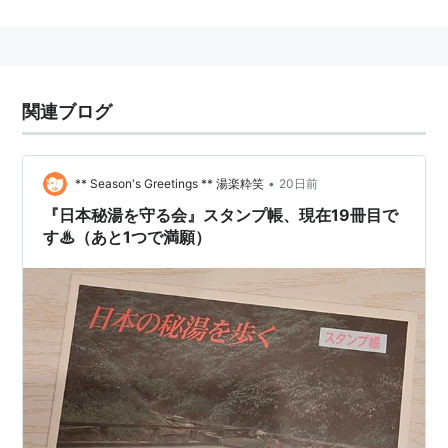
設立された。発足時に33軒であった会員は、1977年に
は38軒になり、同じ年に「日本秘湯を守る会」監修、
「朝日旅行会」発行によるガイドブック「日本の秘湯」
が創刊された。以降、約2年ごとに改訂が続けられ、
関連ブログ
2006年発行の第16版には185軒が収録されている。任
意団体であったが、2004年4月に法人格を取得して有限
責任中間法人日本秘湯を守る会となり、2008年の公益
•
** Season's Greetings ** 湯楽粋笑
20日前
法人制度改革により一般社団法人となった。
『日本秘湯を守る会』スタンプ帳、現在19冊目で
す♨（あと1つで満願）