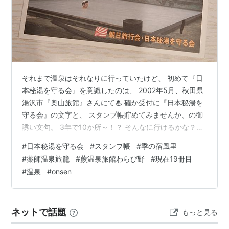
それまで温泉はそれなりに行っていたけど、 初めて『日
本秘湯を守る会』を意識したのは、 2002年5月、秋田県
湯沢市『奥山旅館』さんにて♨ 確か受付に『日本秘湯を
守る会』の文字と、 スタンプ帳貯めてみませんか、の御
誘い文句。 3年で10か所～！？ そんなに行けるかな？な
んて思ったけど、 あれから24年… もうじき20冊目にな
#
日本秘湯を守る会
#
スタンプ帳
#
季の宿風里
ろうとしています…。 『日本秘湯を守る会』も歴史と共
#
薬師温泉旅籠
#
蕨温泉旅館わらび野
#
現在19冊目
に変遷を重ね、 当時とはずいぶん体制も変わり、御宿も
#
温泉
#
onsen
変わってしまったので、 これを機会に記念にスタンプ帳
をあげていこう、と思い立ちました◎ 今日は1冊目を…
（表紙）このころは『朝日旅行会』が。 この意匠凝った
ネットで話題
もっと見る
スタンプの柄も…