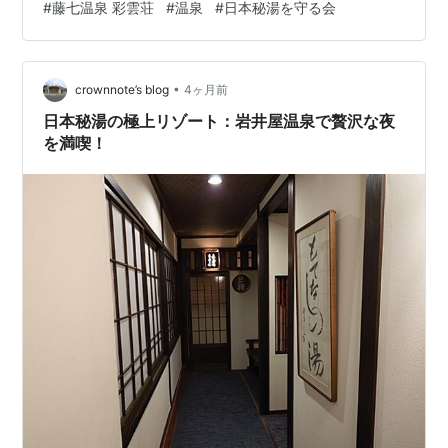
#
藤七温泉 彩雲荘
#
温泉
#
日本秘湯を守る会
のお楽しみに」と、密かに温存していた戦利品です。 こ
れを暖かいお部屋で、のんびりだらだらしながら頂きま
す。 ​……最高。 香ばしいごまの香りと、玄米ならではの
•
プチプチとした食感。 暖かい部屋で食べるお餅の、なん
crownnote’s blog
4ヶ月前
と罪深い美味しさよ。 極寒の雪山、ストーブの熱気、そ
日本秘湯の極上リゾート：岩井屋温泉で贅沢な夜
して甘いお餅。これぞ冬の東…
を満喫！