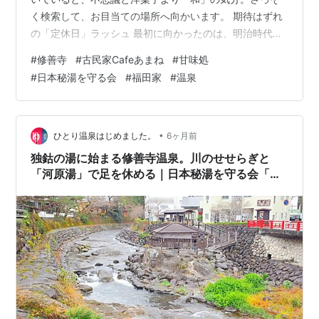
く検索して、お目当ての場所へ向かいます。 期待はずれ
の「定休日」ラッシュ 最初に向かったのは、明治時代の
古民家を利用したという「茶庵 芙蓉」。 坂を上った見晴
#
修善寺
#
古民家Cafeあまね
#
甘味処
らしのいい場所にあり、手入れされたお庭も素敵……らし
#
日本秘湯を守る会
#
福田家
#
温泉
いのですが、入り口には無情にも「定休日」の札が。 ​ 肩
を落としつつ、すぐ隣にある源範頼の墓にお参りして気
を取り直します。 ​ すぐさま再検索して見つけたのが、桂
川沿いのロケーションが最高の「一石庵」。名物の黒米
•
ひとり温泉はじめました。
6ヶ月前
餅を心待ちにして行ってみると…
独鈷の湯に始まる修善寺温泉。川のせせらぎと
「河原湯」で足を休める｜日本秘湯を守る会「福
田家」宿泊記㉗