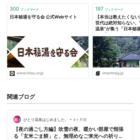
300
197
ブックマーク
ブックマーク
日本秘湯を守る会 公式Webサイト
【本当は教えたくない
世代は絶対知らない、
温泉”が集う「日本秘
は？ | smart Web 
マート」公式サイト
www.hitou.or.jp
smartmag.jp
関連ブログ
•
ひとり温泉はじめました。
4ヶ月前
​【夜の過ごし方編】吹雪の夜、暖かい部屋で頬張
る「玄米ごま餅」と、無理めなご来光への祈り｜