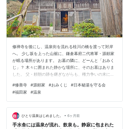
修禅寺を後にし、温泉街を流れる桂川の橋を渡って対岸
へ。 少し坂を上った山裾に、鎌倉幕府二代将軍・源頼家
が眠る場所があります。 お墓の隣に、どーんと「おみく
じ」？ 木々に囲まれた静かな場所に、そのお墓はありま
した。 父・頼朝の跡を継ぎながらも、権力争いの末にこ
の地で暗殺された頼家。その悲劇を思うとしんみりした
#
修善寺
#
源頼家
#
おみくじ
#
日本秘湯を守る会
気持ちになります……が、そのすぐ隣を見て驚きました。
#
福田家
#
温泉
「えっ、お墓の真横におみくじ……？」 お墓と並んで、
どーんと存在感を放つおみくじ。正直、お墓のすぐ隣で
おみくじが売られている（しかも結構な存在感で）光景
は初めて見ました。 歴史的な場所としての厳かさと、こ
•
ひとり温泉はじめました。
6ヶ月前
の不思議なギャップに戸惑いつつも、…
手水舎には温泉が流れ、飲泉も。静寂に包まれた