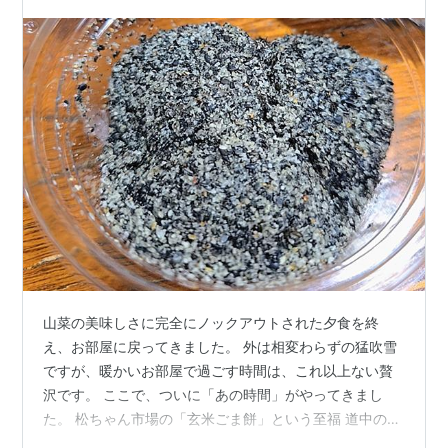
岩手・藤七温泉 彩雲荘⑦
​山菜の美味しさに完全にノックアウトされた夕食を終
え、お部屋に戻ってきました。 外は相変わらずの猛吹雪
ですが、暖かいお部屋で過ごす時間は、これ以上ない贅
沢です。 ​ここで、ついに「あの時間」がやってきまし
た。 ​松ちゃん市場の「玄米ごま餅」という至福 ​道中の
「松ちゃん市場」で入手しておいた、玄米ごま餅。 「夜