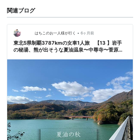
関連ブログ
•
はちこのお一人様が行く
6ヶ月前
東北5県制覇3787kmの女車1人旅 【13 】岩手
の秘湯、熊が出そうな夏油温泉〜中尊寺〜菅原屋
旅館