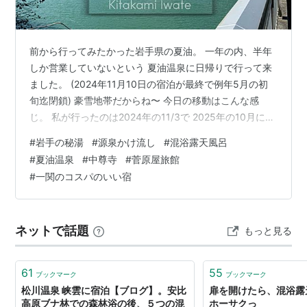
前から行ってみたかった岩手県の夏油。 一年の内、半年
しか営業していないという 夏油温泉に日帰りで行って来
ました。 (2024年11月10日の宿泊が最終で例年5月の初
旬迄閉鎖) 豪雪地帯だからね〜 今日の移動はこんな感
じ。 私が行ったのは2024年の11/3で 2025年の10月にシ
ョッキングなニュースが流れた。 (露天風呂は閉鎖して営
#
岩手の秘湯
#
源泉かけ流し
#
混浴露天風呂
業は再開) 1年後にそんな事が起きるとも知らずに ワクワ
#
夏油温泉
#
中尊寺
#
菅原屋旅館
クしながら山道を走る。 10:00 夏油温泉 元湯夏油
#
一関のコスパのいい宿
www.motoyugeto.com 夏油(げとう)とは、 ①アイヌ由
来のグットオという言葉から来た。 ②夏の日差しで湯が
油のように見えた。 という、諸…
ネットで話題
もっと見る
61
55
ブックマーク
ブックマーク
松川温泉 峡雲に宿泊【ブログ】。安比
扉を開けたら、混浴露
高原ブナ林での森林浴の後、５つの混
ホーサクっ