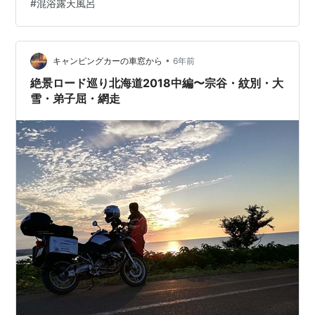
#
混浴露天風呂
と お山紹介 八ヶ岳 「八ヶ岳」はある一つの山を指すの
ではなく、北の蓼科山（標高2,530m）から南の編笠山
（標高2,524m）まで南北約20kmに渡ってそびえるたく
さんの山々からなる、長野県…
•
キャンピングカーの車窓から
6年前
絶景ロード巡り北海道2018中編〜宗谷・紋別・大
雪・弟子屈・網走