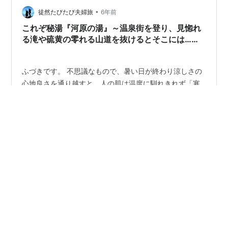
混浴同様、開放的すぎる「野天」で使えるアイテムも一
•
緒に紹介します。 湯浴み着（ゆあみぎ） いきなり最適
徒然たびたび夫婦旅
6年前
解、これがあれば無敵じゃないだろうか？水着や湯浴み
これぞ秘湯『河原の湯』～温泉街を登り、見惚れ
着がOKな混浴に限られますが、安心して…
る滝や硫黄の零れる山道を抜けるとそこには…
【燕温泉 混浴野天風呂】
ふづきです。 不思議なもので、暑い日が終わり涼しさの
心地良さを通り越すと、人の肌は温度に馴れきれず「寒
さ」となって感じます。夏が終わり１ヵ月程で、倉庫に
しまい込んだストーブを出したくなる。秋というのはこ