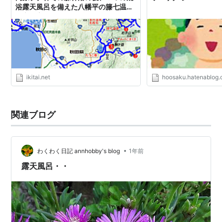
浴露天風呂を備えた八幡平の籐七温泉
（立ち寄り湯）はいずれも乳白色で下
からブクブク。 - 熟年夫婦の温泉旅日
記
ikitai.net
hoosaku.hatenablog
関連ブログ
•
わくわく日記 annhobby's blog
1年前
露天風呂・・