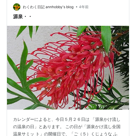
•
わくわく日記 annhobby's blog
4年前
源泉・・
カレンダーによると、今日５月２６日は 「源泉かけ流し
の温泉の日」とあります。 この日が「源泉かけ流し全国
温泉サミッ ト」の開催日で、「ご（５）くじょうな ふ