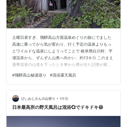
土曜日昼すぎ、飛騨高山方面温泉めぐりの旅にでました
高速に乗ってから気が変わり、行く予定の温泉よりもっ
とワイルドな温泉にしようってことで 岐阜県白川村、平
瀬温泉から、ずんずん山奥へ向かい、約13キロ このまえ
蓮華温泉の山道を下ったとき車から煙が出た記憶が蘇っ
てきた そこまではひどくないけど、かなり狭くてくねく
#
飛騨高山秘湯巡り
#
混浴露天風呂
ね vvzuzuvv.hatenablog.com 無事とおちゃこ♨ 大白川
露天風呂(おおじらかわ) ギリギリ今月いっぱいまで 源泉
温度が90度以上、自家源泉湧出量が毎分600㍑ってすご
•
くないですか かなり広い露天風呂で硫黄の香りはするけ
ぴぃおじさんの山登り
5年前
どさらっとした♨でした 目の前は白水湖、背景は霊峰
日本最高所の野天風呂は混浴💞でドキドキ😆
白…