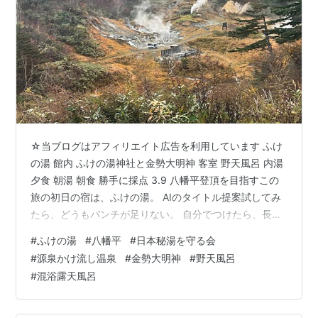
☆当ブログはアフィリエイト広告を利用しています ふけ
の湯 館内 ふけの湯神社と金勢大明神 客室 野天風呂 内湯
夕食 朝湯 朝食 勝手に採点 3.9 八幡平登頂を目指すこの
旅の初日の宿は、ふけの湯。 AIのタイトル提案試してみ
たら、どうもパンチが足りない。 自分でつけたら、長い
長いタイトルになってしまいました。 それだけ伝えたい
#
ふけの湯
#
八幡平
#
日本秘湯を守る会
ことがあると言うことで😁 ふけの湯 すごいカーブの道
#
源泉かけ流し温泉
#
金勢大明神
#
野天風呂
を、スタッドレスタイヤ装着、累計100,000km超走行距
#
混浴露天風呂
離の年代感じるレンタカーで走る隊長。 源泉秘湯の宿に
到着。 ふけの湯は宝永年間(1704～11)の発見と伝わる、
400年も前からこんこんと湧き出る効能豊かな源泉…