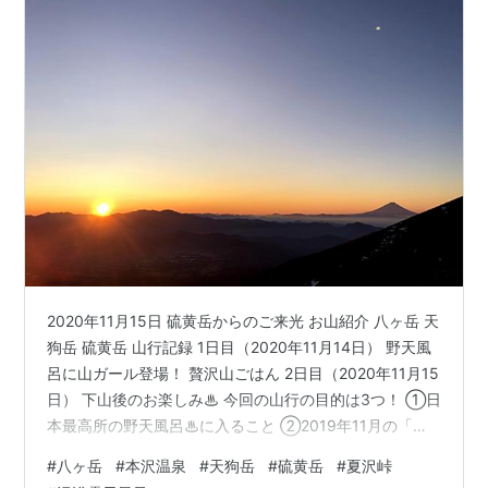
2020年11月15日 硫黄岳からのご来光 お山紹介 八ヶ岳 天
狗岳 硫黄岳 山行記録 1日目（2020年11月14日） 野天風
呂に山ガール登場！ 贅沢山ごはん 2日目（2020年11月15
日） 下山後のお楽しみ♨ 今回の山行の目的は3つ！ ①日
本最高所の野天風呂♨に入ること ②2019年11月の「赤
岳～硫黄岳」と2020年8月の「白駒池～天狗岳」の、硫
#
八ヶ岳
#
本沢温泉
#
天狗岳
#
硫黄岳
#
夏沢峠
黄岳と天狗岳をつなぐこと ③贅沢山ごはんを堪能するこ