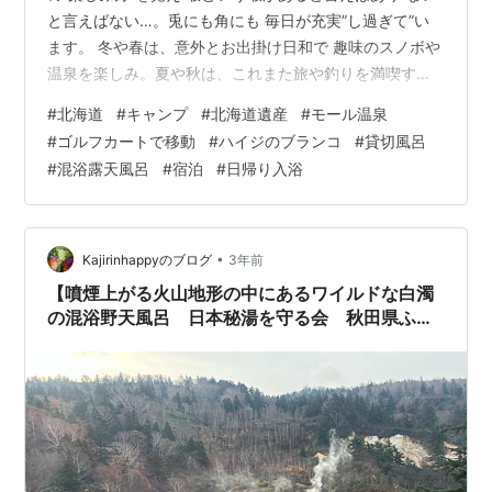
と言えばない…。兎にも角にも 毎日が充実”し過ぎて”い
ます。 冬や春は、意外とお出掛け日和で 趣味のスノボや
温泉を楽しみ。夏や秋は、これまた旅や釣りを満喫す
る。もちろん、嫁のさつきと共に。 雪や寒さの感じ方は
#
北海道
#
キャンプ
#
北海道遺産
#
モール温泉
各々異なり 白銀の世界を今でも感動しながら たまのドカ
#
ゴルフカートで移動
#
ハイジのブランコ
#
貸切風呂
雪には四苦八苦… 人の温かさに助けられながら 満足の生
#
混浴露天風呂
#
宿泊
#
日帰り入浴
活を送らせて頂いています。遊んでばかりでは決してあ
りませんが…笑 ありがたいことですね♪ はじめに 道東の
道中 オーロラファームヴィレッジ 国道２７４号より 入
村手続き（受付）…
•
Kajirinhappyのブログ
3年前
【噴煙上がる火山地形の中にあるワイルドな白濁
の混浴野天風呂 日本秘湯を守る会 秋田県ふけ
の湯宿泊記 秘湯好きは行くべし！】