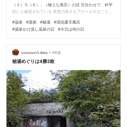
（２）ろ（６）」（極上な風呂）の語 呂合わせで、科学
的にも確認されている 泉質の良さをアピールすることが
目的と のこと・・。 まあ、硬いこと言わずに温泉は無条
#
温泉
#
源泉
#
秘湯
#
混浴露天風呂
件で いいですね・・。もっとも、ごく限られ た温泉しか
#
源泉かけ流し温泉の日
#
今日は何の日
知らないので、地獄とかつい た温泉は命の危険を伴う恐
ろしい温泉な かも？・・。 また秘湯とか、混浴露天風呂
とか、とて つもなくぬるい温泉とか・・・。 温泉、ゆっ
くり浸かって、リラックス出 来れば言うことなしでしょ
•
vvzuzuvv’s diary
5年前
うか・・。 でも、コ…
秘湯めぐりは4勝2敗