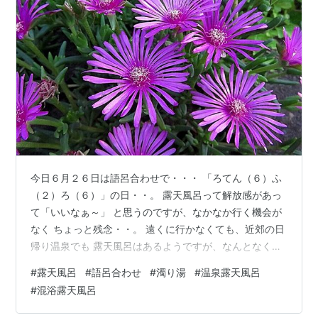
今日６月２６日は語呂合わせで・・・ 「ろてん（６）ふ
（２）ろ（６）」の日・・。 露天風呂って解放感があっ
て「いいなぁ～」 と思うのですが、なかなか行く機会が
なく ちょっと残念・・。 遠くに行かなくても、近郊の日
帰り温泉でも 露天風呂はあるようですが、なんとなく大
自 然の中の、それも「濁り湯系」の露天風呂に 魅力を感
#
露天風呂
#
語呂合わせ
#
濁り湯
#
温泉露天風呂
じてしまいます。 まあ、非日常の雰囲気も求めているの
#
混浴露天風呂
かも 知れません。 大自然の、そして非日常・・なんてい
うと 混浴露天なんていうのもありかも、ですが まあ、無