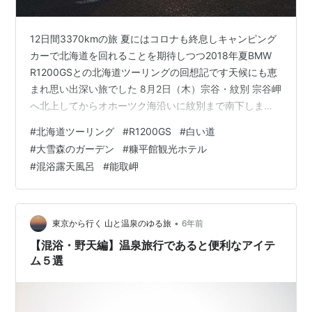
12日間3370kmの旅 夏にはコロナも終息しキャンピング
カーで北海道を回れることを期待しつつ2018年夏BMW
R1200GSとの北海道ツーリングの回想記です天候にも恵
まれ思い出深い旅でした 8月2日（木）宗谷・紋別 宗谷岬
へ北上してからオホーツク海沿いに紋別まで南下します
【まずはお決まりの宗谷岬】 【宗谷丘陵へ、今日もいい
#
北海道ツーリング
#
R1200GS
#
白い道
天気】 【宗谷丘陵の白い道、ホタテの貝殻を砕いて敷い
#
大雪森のガーデン
#
糠平館観光ホテル
てあります】 【エサヌカ線、牧草地を貫く直線道路が
#
混浴露天風呂
#
能取岬
延々と続きます】 正直、オホーツク海沿いの単調な道な
ので飽きます。腰も手首も膝も痛くなりました 紋別プリ
ンスホテル 【紋別プリンスホテル、プリンス系列ではあ
りません】 …
•
東京から行く 山と温泉のゆる旅
6年前
【混浴・野天編】温泉旅行であると便利なアイテ
ム５選