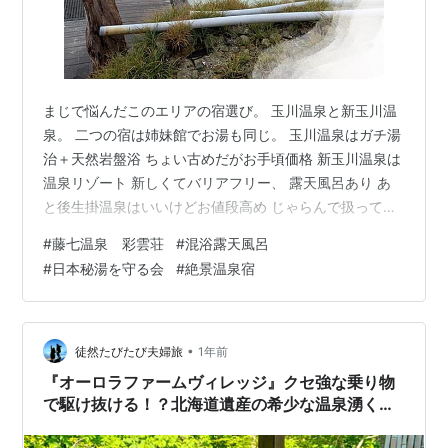
まじで悩んだこのエリアの宿選び。 玉川温泉と新玉川温
泉。 二つの宿は姉妹館でお湯も同じ。 玉川温泉はガチ湯
治＋天然岩盤浴 ちょい古めだがお手頃価格 新玉川温泉は
温泉リゾート 新しくてバリアフリー、 露天風呂あり あ
と後生掛温泉はいいけどお値段高め じゃらんで扱ってな
いふけの湯・・ 全部泊まりたーい(´д`ι) 結局、最もワイ
#
藤七温泉 彩雲荘
#
混浴露天風呂
ルドな温泉に惹かれて ここに決めたのがここ、 藤七温泉
#
日本秘湯を守る会
#
絶景温泉宿
彩雲荘 （とうしちおんせん さいうんそう） 藤七温泉彩
雲荘 公式サイト 駐車場は旅館の前。 靴を脱いで、受付
でチェックイン。 売店横の食堂は、お昼の営業あり 営業
時間 11:30〜14:00 スタッフさんの案内でお部屋…
•
徒然たびたび夫婦旅
1年前
『オーロラファームヴィレッジ』クセ強な乗り物
で駆け抜ける！？北海道遺産の希少な温泉湧く新
感覚のキャンプ場！【北海道 標茶町 オーロラ