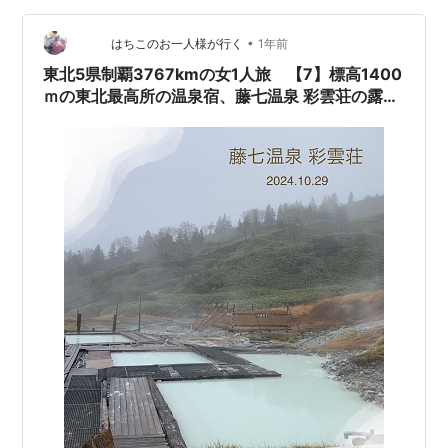
理ですね。 残念ながら・・・。 最近はカレイと共に、あ
っちが痛い、こっ ちが痛い・なんていうのは、しょっち
•
はちこのお一人様が行く
1年前
ゅう。 こんな時、…
東北5県制覇3767kmの女1人旅 【7】標高1400
ｍの東北最高所の温泉宿、藤七温泉 彩雲荘の露天
風呂で股間にプシューの巻