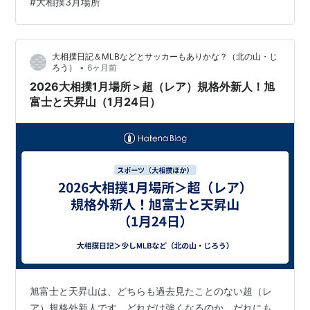
#
大相撲3月場所
て来た旭富士の強さは飛び抜けています。天昇山は旭富
士の背中を追って、これから強くなる力士です。二人の
対戦は、まだ前相撲と序の口での2番しかありません。前
大相撲日記＆MLBなどとサッカーもありかな？（北の山・じ
相撲の時は、やや差があるように見えました。1月場所序
•
ろう）
6ヶ月前
の口での対戦は、がっぷり四つになって…
2026大相撲1月場所＞超（レア）規格外新人！旭
富士と天昇山（1月24日）
旭富士と天昇山は、どちらも過去見たことのない超（レ
ア）規格外新人です。どれだけ強くなるのか、だれにも