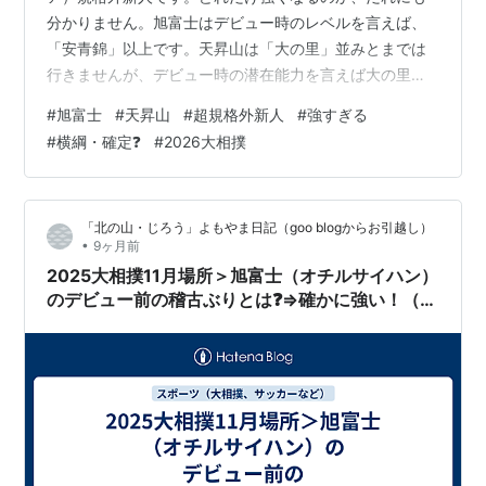
分かりません。旭富士はデビュー時のレベルを言えば、
「安青錦」以上です。天昇山は「大の里」並みとまでは
行きませんが、デビュー時の潜在能力を言えば大の里以
上です。 天昇山は、これから土俵に上がり稽古する中で
#
旭富士
#
天昇山
#
超規格外新人
#
強すぎる
強くなっていくと思います。既に玉ノ井部屋では稽古相
#
横綱・確定❓
#
2026大相撲
手がいません。もっと出稽古に出して強い力士と稽古さ
せるべきですね❓これまでは研修生でしたから出稽古が出
来ませんでした。旭富士は部屋に稽古相手が沢山います
「北の山・じろう」よもやま日記（goo blogからお引越し）
から土俵を経験するほどに「そのまんま」勝ち進むと思
•
9ヶ月前
います。口では表現できない両力士の超（レア）規…
2025大相撲11月場所＞旭富士（オチルサイハン）
のデビュー前の稽古ぶりとは❓⇒確かに強い！（11
月12日）