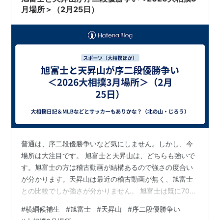
月場所＞（2月25日）
普通は、序二段優勝争いなど気にしません。しかし、今
場所は大注目です。 旭富士と天昇山は、どちらも強いで
す。旭富士の方は稽古動画が結構あるので強さの度合い
が分かります。天昇山は最近の稽古動画が無く、旭富士
との比較でしか強さが分かりません。 旭富士は既に70％
完成された力士で、天昇山は完成度40％位かなと思いま
#
横綱候補生
#
旭富士
#
天昇山
#
序二段優勝争い
す。やはり伊勢ケ浜部屋で4年以上、練習生として稽古し