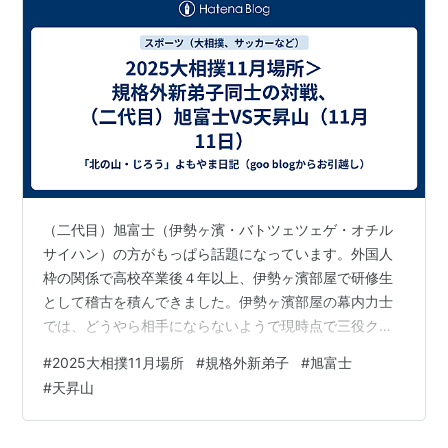
（二代目）旭富士（伊勢ヶ濱・バトツェツェゲ・オチル
サイハン）の方がもっぱら話題になっています。外国人
枠の関係で高校卒業後４年以上、伊勢ヶ濱部屋で研修生
として稽古を積んできました。伊勢ヶ濱部屋の幕内力士
では、どうやら相手にならないようで現時点で三役クラ
スの実力があるようです。 一方、玉ノ井部屋の天昇山
#
2025大相撲11月場所
#
規格外新弟子
#
旭富士
（21＝ガンバト・オトゴンバト）も規格外です。こちら
#
天昇山
は大学３年で玉ノ井部屋に入門しやはり稽古を重ねて来
ました。みんなからは「オギー」君と呼ばれて可愛がら
れているようです。玉ノ井部屋には十両力士が二人いま