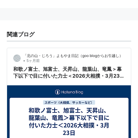
優勝回数4回
平成4年初場所を以って現役引退
平成5年に体調不良により廃業する元陸奥嵐の先代安治
川親方から
安治川部屋
を継承。
関連ブログ
リスト::大相撲力士
「北の山・じろう」よもやま日記（goo blogからお引越し）
•
5ヶ月前
和歌ノ富士、旭富士、天昇山、龍葉山、竜鳳＞幕
下以下で目に付いた力士＜2026大相撲・3月23
日