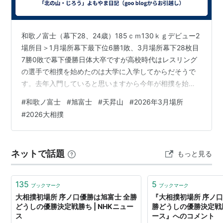
和歌ノ富士（幕下28、24歳）185ｃｍ130ｋｇデビュー2
場所目＞1月場所幕下最下位6勝1敗、3月場所幕下28枚目
7勝0敗で幕下優勝日体大卒ですが高校時代はレスリング
の選手で相撲を始めたのは大学に入学してからだそうで
す。去年入門していると思いますから今年が相撲を始め
てからやっと6年目です。まだ未熟な部分もありますが、
#
和歌ノ富士
#
旭富士
#
天昇山
#
2026年3月場所
動画を見ても強いです。左四つの型を既に持っていて右
#
2026大相撲
上手を取ると強いです。今場所6勝1敗で十両昇進を決め
た大花竜との一番でも強いところを見ると、もう十両で
も勝てる強さがあります。優勝争いに関係がなければ28
ネットで話題
もっと見る
枚目と2枚目の対戦は、普通ありません。優勝争いに絡ん
でいたので特別対決が実現…
135
5
ブックマーク
ブックマーク
大相撲初場所 序ノ口優勝は旭富士 全勝
『大相撲初場所 序ノ口
どうしの優勝決定戦勝ち | NHKニュー
勝どうしの優勝決定戦勝ち
ス
ース』へのコメント