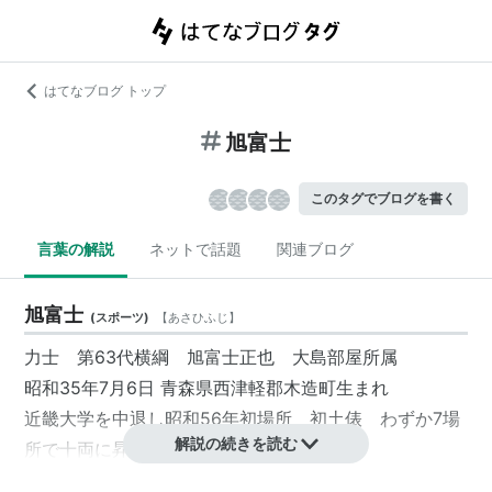
はてなブログ トップ
旭富士
このタグでブログを書く
言葉の解説
ネットで話題
関連ブログ
旭富士
(
スポーツ
)
【
あさひふじ
】
力士 第63代横綱 旭富士正也 大島部屋所属
昭和35年7月6日 青森県西津軽郡木造町生まれ
近畿大学を中退し昭和56年初場所 初土俵 わずか7場
解説の続きを読む
所で十両に昇進。
平成2年秋場所 横綱昇進