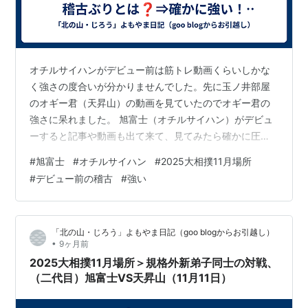
オチルサイハンがデビュー前は筋トレ動画くらいしかな
く強さの度合いが分かりませんでした。先に玉ノ井部屋
のオギー君（天昇山）の動画を見ていたのでオギー君の
強さに呆れました。 旭富士（オチルサイハン）がデビュ
ーすると記事や動画も出て来て、見てみたら確かに圧倒
的に強いです。2021年に旭丘高校を卒業後、伊勢ケ浜部
#
旭富士
#
オチルサイハン
#
2025大相撲11月場所
屋に研修生として入って以後４年以上稽古を重ねて来ま
#
デビュー前の稽古
#
強い
した。③の記事が2022年秋、平山記者が初めてオチルサ
イハンに逢った時の逸話です。もうこの当時から入幕前
の熱海富士の稽古相手になり申し合いをしていたのを見
「北の山・じろう」よもやま日記（goo blogからお引越し）
て平山記者は強さに驚いたそうです。その後、尊富士が
•
9ヶ月前
入門してきて熱海富士などとの稽古相手とし…
2025大相撲11月場所＞規格外新弟子同士の対戦、
（二代目）旭富士VS天昇山（11月11日）