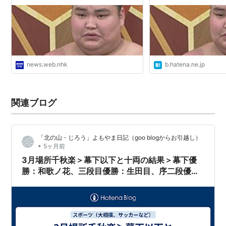
news.web.nhk
b.hatena.ne.jp
関連ブログ
「北の山・じろう」よもやま日記（goo blogからお引越し）
•
5ヶ月前
3月場所千秋楽＞幕下以下と十両の結果＞幕下優
勝：和歌ノ花、三段目優勝：生田目、序二段優
勝：旭富士＜2026大相撲・3月22日