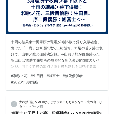
十両の結果東十両筆頭の竜電が9勝5敗で帰り入幕確定。
負けた「一意」は10勝5敗で二桁勝ち。11勝の若ノ勝は負
けて、出羽ノ龍と優勝決定戦。⇒出羽ノ龍が優勝勝った
羽出山は10勝で先場所の屈辱的な新入幕2勝13敗のリベ
ンジ。同じく11勝の出羽ノ龍も勝ち越しを目指す尊富士
に負けて11勝。勝った尊富士は8勝7敗でやっと勝ち越
#
和歌ノ花
#
生田目
#
旭富士
#
格段優勝者
し。 好調9敗同士の対戦は、勝った寿之富士が10勝。負
#
2026年3月場所
けた旭海雄9勝で二桁届かず。新十両の藤天晴は、負けて
5勝10敗で幕下陥落決定。これで西幕下筆頭の栃大海は、
帰り十両有力。炎鵬は帰り十両確定。 十両：出羽ノ龍11
大相撲日記＆MLBなどとサッカーもありかな？（北の山・じ
勝4敗幕下優勝：和歌ノ花7勝0敗三段目優勝：生田目7勝
•
ろう）
5ヶ月前
0敗序二段優勝：…
旭富士と天昇山が序二段優勝争い＜2026大相撲3