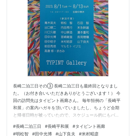
長崎二泊三日その③ 長崎二泊三日も最終回となりまし
た。（お付き合いいただきありがとうございます！） 今
回の訪問先はタイピント画廊さん。 毎年恒例の「長崎平
和展」の案内ハガキを頂いていましたし、ちょうど会期
と帰省日時が被っていたので、スケジュール的にもバッ
チリ。 画家の明松さんは不在でしたが、山口社長は変わ
#
長崎二泊三日
#
長崎平和展
#
タイピント画廊
らずお元気でいらしたのでひと安心。 作品のひとつひと
#
明松智
#
田中光博
#
山下良夫
#
米村昭彦