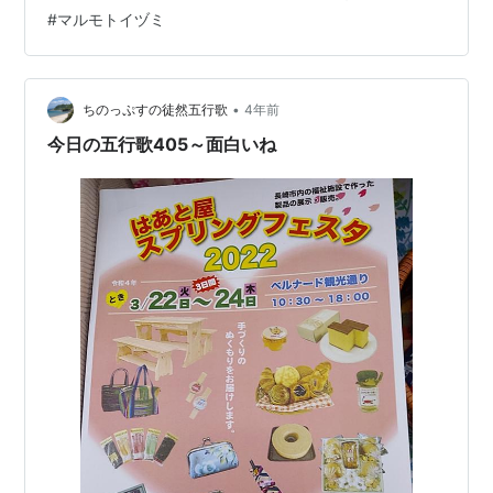
つを解説してくださり、目からも耳からも滋養を取り込
#
マルモトイヅミ
めた有意義なひとときでした。 左：頂いた案内ハガキ
右：訪問時に頂いたハガキ（漫画はペコロスこと岡野雄
一氏） 今回、画廊内の写真は撮れませんでしたが、明松
智さんの人物画はじめ、最高齢の米村昭彦…
•
ちのっぷすの徒然五行歌
4年前
今日の五行歌405～面白いね