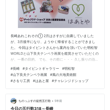
長崎あれこれその① 2月はさすがに自粛していました
が、3月後半になり、ようやく帰省することができまし
た。 今回はタイピントさんから案内を頂いていた明松智
WORLDと山下良夫テンペラ画展を鑑賞させていただくの
が、一番の目的。 でも、その前に・・・ 久し振りの泊り
の帰省でしたから、順を追って・・・ 22日8時半出発、
#
長崎
#
タイピントギャラリー
#
明松智
途中でお気に入りのパン屋さんに寄って朝食を購入する
#
山下良夫テンペラ画展
#
風の大地美術館
つもりが・・・ パン工房LULUさんの店の前には3月6日
#
さをり工房
#
はあと屋
#
チャレンジドショップ
をもって閉店の文字が。 ガーン！ いつ訪れてもお店には
多くのお客さんがいましたし、美味しいのはもちろんリ
ーズナブルなお値段だったのに、なんで～～？ 張り紙に
は「人材不足」とありまし…
•
ちのっぷすの徒然五行歌
5年前
今日の五行歌318～長崎