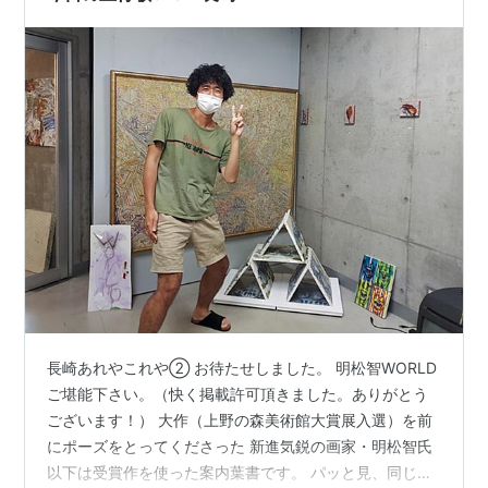
長崎あれやこれや② お待たせしました。 明松智WORLD
ご堪能下さい。（快く掲載許可頂きました。ありがとう
ございます！） 大作（上野の森美術館大賞展入選）を前
にポーズをとってくださった 新進気鋭の画家・明松智氏
以下は受賞作を使った案内葉書です。 パッと見、同じ作