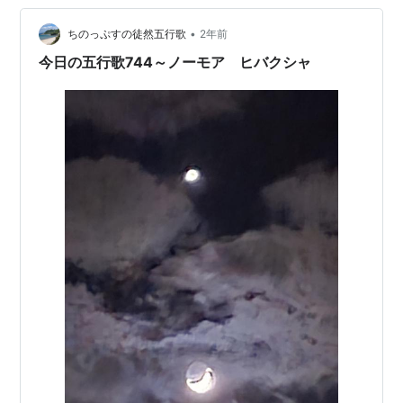
•
ちのっぷすの徒然五行歌
2年前
今日の五行歌744～ノーモア ヒバクシャ