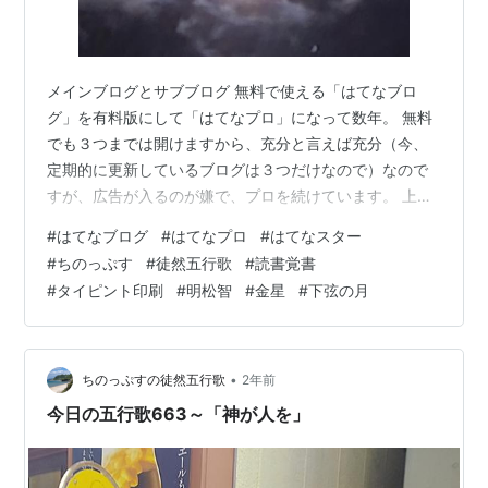
メインブログとサブブログ 無料で使える「はてなブロ
グ」を有料版にして「はてなプロ」になって数年。 無料
でも３つまでは開けますから、充分と言えば充分（今、
定期的に更新しているブログは３つだけなので）なので
すが、広告が入るのが嫌で、プロを続けています。 上限
10まで開いたブログのうち、公開しているのは６つで、
#
はてなブログ
#
はてなプロ
#
はてなスター
そのうち３つは休止状態。 残りの４つは非公開で、日記
#
ちのっぷす
#
徒然五行歌
#
読書覚書
だったり、読書メモだったり、五行歌メモだったり、英
#
タイピント印刷
#
明松智
#
金星
#
下弦の月
語学習ノートだったり、・・・なんですが・・・どれも
続いていません。 メインブログの《徒然五行歌》が日記
代りになっている（100％ホンネは書けないにしろ）し、
読書メモは《読書覚書》と内容的には同…
•
ちのっぷすの徒然五行歌
2年前
今日の五行歌663～「神が人を」