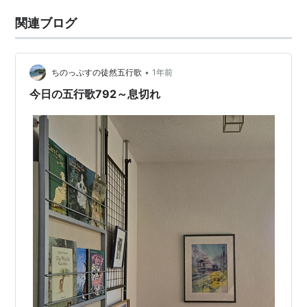
関連ブログ
•
ちのっぷすの徒然五行歌
1年前
今日の五行歌792～息切れ