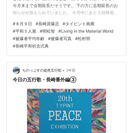
今月末まで会期延長だそうです。 下の方に会期延長のお
知らせが加えられていました。 今月中にあと２回帰省し
なければいけないので、そのどちらかで再度お伺いしよ
#
８月９日
#
長崎原爆忌
#
タイピント画廊
うと思っています。 5人展の中央は、明松 智さんの作
#
平和５人展
#
明松智
#
Living in the Material World
品。 これだけではなにかよくわかりませんが、実物は50
#
被爆者平均年齢
#
被爆者写真
#
松村明
号の大作でした。 実をいうと、「絵心」というタイトル
#
長崎平和祈念式典
の付いた実物を見ても、「なにか」わからないままだっ
たのですが、大きなコンクールで入賞した作品とのこ
と。 墨だけを使って描かれたそうで…
•
ちのっぷすの徒然五行歌
3年前
今日の五行歌・長崎番外編③