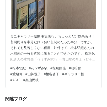
ミニギャラリー始動 有言実行、ちょっとだけ効果あり！
玄関周りを半分だけ（狭い玄関のたった半分）ですが、
それでも見苦しくない程度に片付けて、松本弘紀さんの
水彩画の一枚を玄関に飾ることができたのです。 松本弘
紀さんの水彩画『花うずみ駅Ⅱ』一貴山駅のちょうど今頃
（列車だけ以前の型） 玄関は西日が当たるので、正面に
#
松本弘紀
#
花うずみ駅
#
松尾由佳
#
明松智
飾るわけにはいかず、入ってすぐの右横、白い壁面に飾
#
渡辺伸
#
山神悦子
#
榎谷杏子
#
ギャラリー惺
ることに。 これで、や～～っと、我が家にも春が来そう
#
AFAF
#
奥山民枝
です。 もう一枚の『箱島ひかる』の方は、階段に飾る予
定。 他にも渡辺伸さんや山神悦子さん、榎谷杏子さんの
絵も飾りたいし、松尾由佳さんや明松智さんの絵もあり
関連ブログ
ます。 渡辺さん、山上さん、榎谷さ…