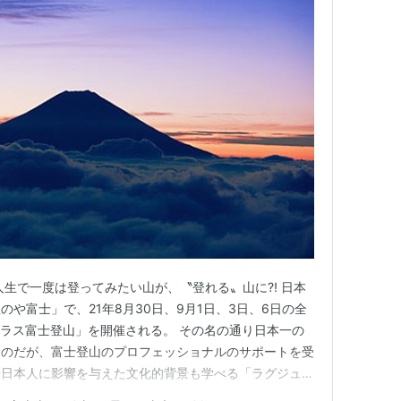
人生で一度は登ってみたい山が、〝登れる〟山に⁈ 日本
や富士」で、21年8月30日、9月1日、3日、6日の全
マラス富士登山」を開催される。 その名の通り日本一の
ものだが、富士登山のプロフェッショナルのサポートを受
や日本人に影響を与えた文化的背景も学べる「ラグジュア
。1 日 1 組限定で、コロナ対策も万全。 一生に一