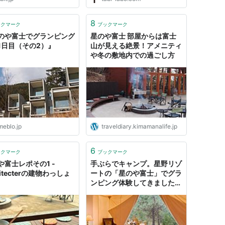
8
ックマーク
ブックマーク
のや富士でグランピング
星のや富士 部屋からは富士
1日目（その2）』
山が見える絶景！アメニティ
や冬の敷地内での過ごし方
meblo.jp
traveldiary.kimamanalife.jp
6
ックマーク
ブックマーク
や富士レポその1 -
手ぶらでキャンプ。星野リゾ
hitecterの建物わっしょ
ートの「星のや富士」でグラ
ンピング体験してきましたほ
か〜木曜のライフハック記事
まとめ | ライフハッカー・ジ
ャパン