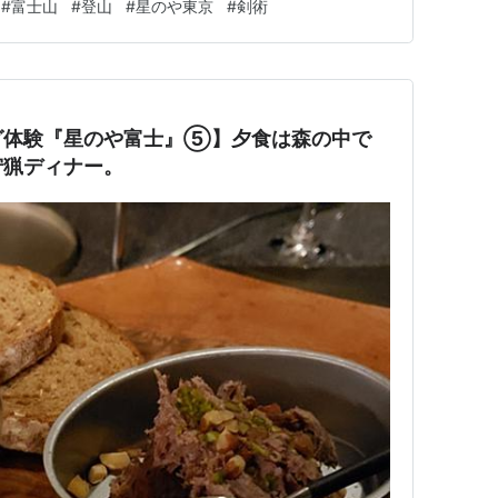
#
富士山
#
登山
#
星のや東京
#
剣術
みませんか。 近くて遠い世界文化遺産「富士山」 いよ
全〝グラ…
グ体験『星のや富士』⑤】夕食は森の中で
狩猟ディナー。