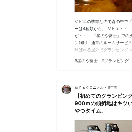
ジビエの季節なので森の中で「
ーは4種類から。 ジビエ・・
が・・・ 『星のや富士』での
ン利用、通常のルームサービス
呼ばれる屋外でグランピングマ
キッチン設備はないため、自分
#
星のや富士
#
グランピング
いのものを持ち込んでキャビン
ピングデビューなので、 奮発
•
新Ｙ’ｓクロニクル
6年前
【初めてのグランピン
900ｍの傾斜地はキツ
やつタイム。