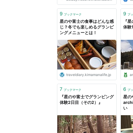
9
9
ブックマーク
ブ
星のや富士の食事はどんな感
『星
じ？冬でも楽しめるグランピ
体験
ングメニューとは！
traveldiary.kimamanalife.jp
a
7
6
ブックマーク
ブ
『星のや富士でグランピング
星の
体験2日目（その2）』
arc
い