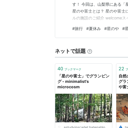
す！ 今回は、山梨県にある「
星のや富士とは？ 星のや富士
ルの施設のご紹介 welcome
色 ドリンクサービス 最後に 
#
旅行
#
夏休み
#
星のや
#
109年目を向かえる総合リゾ
「リゾナーレ」「OMO/B…
ネットで話題
40
22
ブックマーク
「星のや富士」でグランピン
自然
グ - minimalist's
グラ
microcosm
や富
astudyinscarlet.hatenablog.com
ta