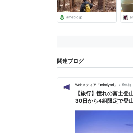
ameblo.jp
a
関連ブログ
•
Webメディア「mimiyori」
5年前
【旅行】憧れの富士登
30日から4組限定で登