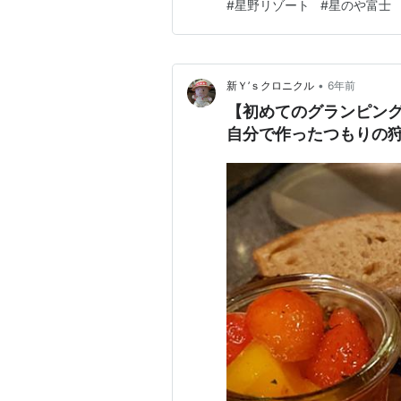
#
星野リゾート
#
星のや富士
度、今夏しかできない経験して
いよ登頂！ご来光は山小屋で安
•
新Ｙ’ｓクロニクル
6年前
【初めてのグランピン
自分で作ったつもりの