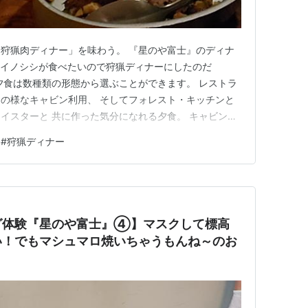
狩猟肉ディナー」を味わう。 『星のや富士』のディナ
・イノシシが食べたいので狩猟ディナーにしたのだ
夕食は数種類の形態から選ぶことができます。 レストラ
の様なキャビン利用、 そしてフォレスト・キッチンと
イスターと 共に作った気分になれる夕食。 キャビンに
で材料を持ち込んでという 事は無理。 もちろん出来合
#
狩猟ディナー
で夕食という事は可能だ。 せっかくのめでたきグラン
してフォレストキッチンで…
グ体験『星のや富士』④】マスクして標高
い！でもマシュマロ焼いちゃうもんね～のお