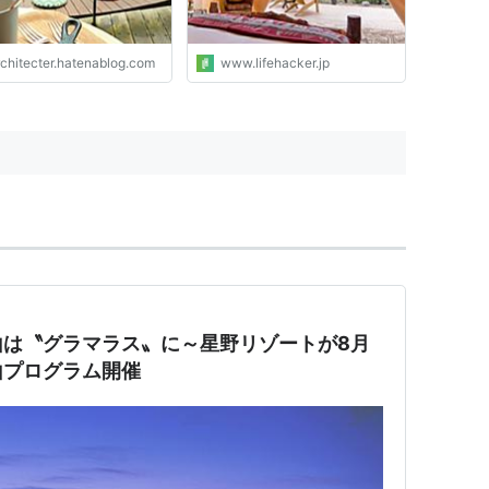
rchitecter.hatenablog.com
www.lifehacker.jp
山は〝グラマラス〟に～星野リゾートが8月
山プログラム開催