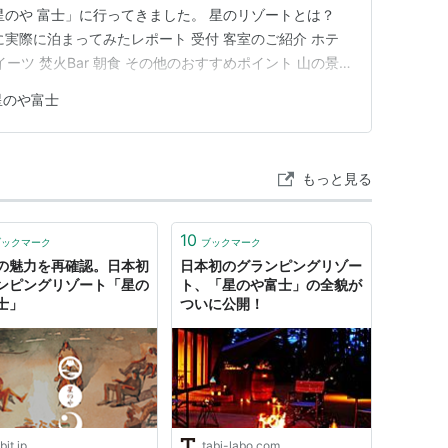
星のや 富士」に行ってきました。 星のリゾートとは？
に実際に泊まってみたレポート 受付 客室のご紹介 ホテ
スイーツ 焚火Bar 朝食 その他のおすすめポイント 山の景
星のリゾートとは？ 星のリゾートとは、2023年で開業
星のや富士
ート運営会社です。星のリゾートには、「星のや」「界」
もっと見る
10
ブックマーク
ブックマーク
の魅力を再確認。日本初
日本初のグランピングリゾー
ンピングリゾート「星の
ト、「星のや富士」の全貌が
士」
ついに公開！
bit.jp
tabi-labo.com