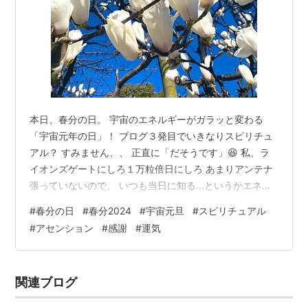
本日、春分の日。 宇宙のエネルギーがガラッと変わる
「宇宙元年の日」！ ブログ３発目でいきなりスピリチュ
アル？ すみません、、 正直に「だそうです」😆 私、ラ
イオンズゲートにしろ１万粒倍日にしろ あまりアンテナ
張っていないので、 いつも当日に知る...というかエネル
ギーの変化を感じるだけ。 ”太陽が赤道面上に位置するか
#
春分の日
#
春分2024
#
宇宙元旦
#
スピリチュアル
ら「春分の日」は昼と夜の長さがほぼ同じになる。 と同
#
アセンション
#
感謝
#
運気
時に天体が変わる時でもあり、12星座中のトップバッタ
ー牡羊座の領域に太陽が入る。宇宙空間の1年はこの日
（春分の日）に始まる。” 牡羊座の特徴は猪突猛進、スピ
関連ブログ
ード感だそうです。 うん、そう言われるとわかる気がす
る！！ 今日夕方からゴ…