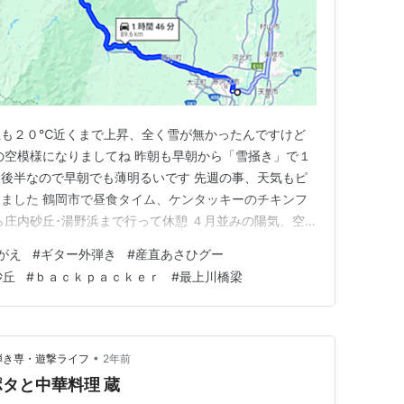
温も２０℃近くまで上昇、全く雪が無かったんですけど
の空模様になりましてね 昨朝も早朝から「雪掻き」で１
後半なので早朝でも薄明るいです 先週の事、天気もピ
ました 鶴岡市で昼食タイム、ケンタッキーのチキンフ
ら庄内砂丘･湯野浜まで行って休憩 ４月並みの陽気、空
う～ん、このゴミは何処から来るんでしょうね～ キチン
がえ
#
ギター外弾き
#
産直あさひグー
たら、このような状態は無いのかと 富士山清掃とかも
砂丘
#
ｂａｃｋｐａｃｋｅｒ
#
最上川橋梁
訳じゃないですからね・…
•
弾き専・遊撃ライフ
2年前
タと中華料理 蔵