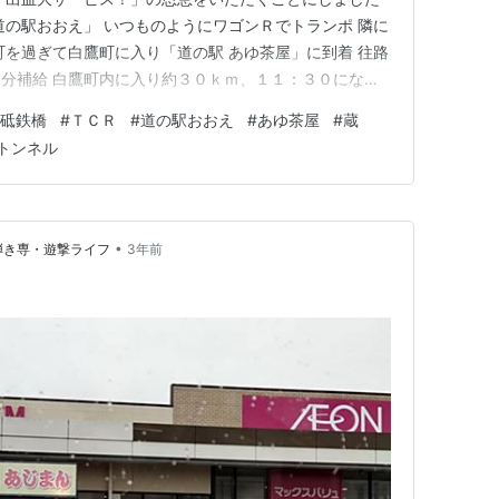
道の駅おおえ」 いつものようにワゴンＲでトランポ 隣に
町を過ぎて白鷹町に入り「道の駅 あゆ茶屋」に到着 往路
分補給 白鷹町内に入り約３０ｋｍ、１１：３０になっ
店を開ける気配なし ２件目、「臨時休業」ですって ３件
砥鉄橋
#
ＴＣＲ
#
道の駅おおえ
#
あゆ茶屋
#
蔵
蔵」 迷わず「味噌ラーメン大盛り」 チャリ乗りの３大楽
トンネル
旨い ③温…
•
弾き専・遊撃ライフ
3年前