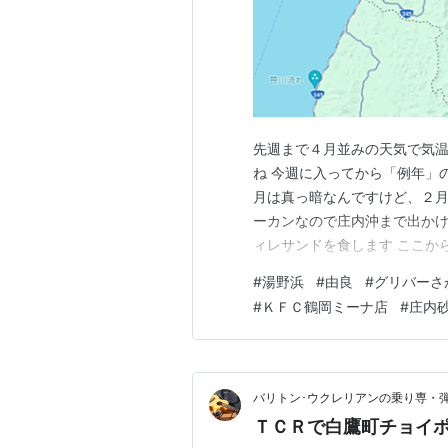
先週まで４月並みの天気で気
ね 今週に入ってから「例年」
月は真っ暗なんですけど、２月
ーカンなので庄内沖まで出かけ
ィレサンドを食します ここか
も海もキレイなブルーの風景 
#
湯野浜
#
由良
#
グリバーさ
とゴミ箱に入って廃棄処理され
#
ＫＦＣ鶴岡ミーナ店
#
庄内
ですね、猿や熊がゴミを捨てる
バリトン･ウクレリアンの乗り専・
ＴＣＲで白鷹町チョイポ