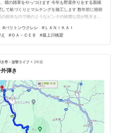
、畑の雑草をやっつけます 今年も野菜作りをする面積
肥して畝づくりとマルチングを施工します 数年前に植樹
系の樹木なので桃のようなピンクの綺麗な花が咲きます
良く暖かったのでバリトンを持ってグリバーに出動 やっ
#
バリトンウクレレ
#
ＬＡＮＩＫＡＩ
はいいなぁ（昨年は工事で水が無かったのよ ＪＲ左沢
がえ
#
ＯＡ－ＣＥＢ
#
最上川橋梁
鉄橋をディーゼル２車両が…
•
弾き専・遊撃ライフ
2年前
ー外弾き