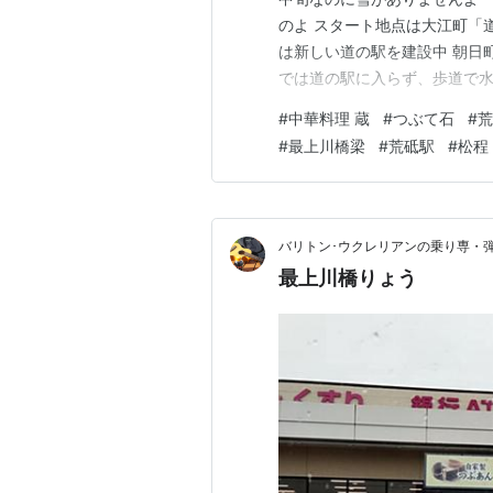
のよ スタート地点は大江町「
は新しい道の駅を建設中 朝日
では道の駅に入らず、歩道で水
たので昼食にします １件目、
#
中華料理 蔵
#
つぶて石
#
荒
目、開いてました「中華料理 
#
最上川橋梁
#
荒砥駅
#
松程
しみ ①水が美味い ②メシが
バリトン･ウクレリアンの乗り専・
最上川橋りょう