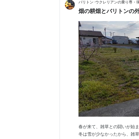
バリトン･ウクレリアンの乗り専・
畑の耕畑とバリトンの
春が来て、雑草との闘いが始ま
冬は雪が少なかったから、雑草