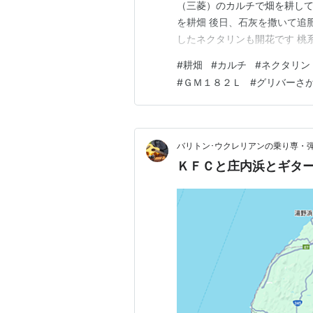
（三菱）のカルチで畑を耕して
を耕畑 後日、石灰を撒いて追
したネクタリンも開花です 桃
のよ 陽が傾いたけど、天気も
#
耕畑
#
カルチ
#
ネクタリン
ぱり、水が張ってあるグリバー
#
ＧＭ１８２Ｌ
#
グリバーさ
（あてらざわ）線の日本最古の
バリトン･ウクレリアンの乗り専・
ＫＦＣと庄内浜とギタ