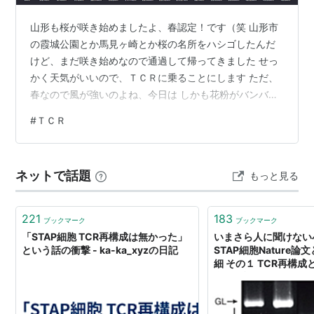
山形も桜が咲き始めましたよ、春認定！です（笑 山形市
の霞城公園とか馬見ヶ崎とか桜の名所をハシゴしたんだ
けど、まだ咲き始めなので通過して帰ってきました せっ
かく天気がいいので、ＴＣＲに乗ることにします ただ、
春なので風が強いのよね、今日は しかも花粉がバンバン
飛んでいて、日中大量に吸うと夜中に鼻詰まりで寝れな
#
ＴＣＲ
いのね でも乗っちゃいます 今回は大江町のちょっと山奥
の「柳川温泉」を目指します 距離も往復５０ｋｍくらい
なのでポタリングにはちょうど良いかと 今回は自宅から
ネットで話題
もっと見る
出発です 柳川温泉に行くんだけど、温泉に入りません
（温泉マニアじゃないんだなぁ サラっと片道２５ｋｍを
走ってきました（ずっと向かい風で…
221
183
ブックマーク
ブックマーク
「STAP細胞 TCR再構成は無かった」
いまさら人に聞けない
という話の衝撃 - ka-ka_xyzの日記
STAP細胞Nature
細 その１ TCR再構成
金融日記