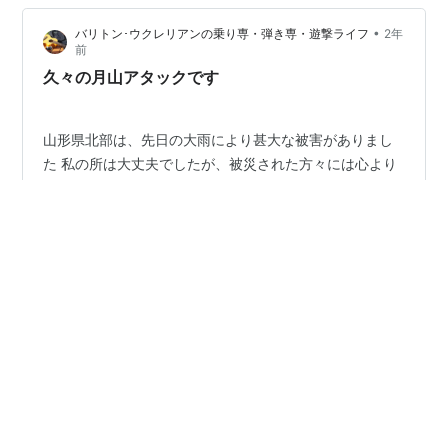
るんだけど、難無くクリア出来ました 頂上にある鳥海神
•
バリトン･ウクレリアンの乗り専・弾き専・遊撃ライフ
2年
社に、山に入らせていただいた感謝とお礼をお参りをし
前
ます 詳しい歴史は良く判らないけど、出羽三山（湯殿
久々の月山アタックです
山）の信仰もあるようです 帰路は右…
山形県北部は、先日の大雨により甚大な被害がありまし
た 私の所は大丈夫でしたが、被災された方々には心より