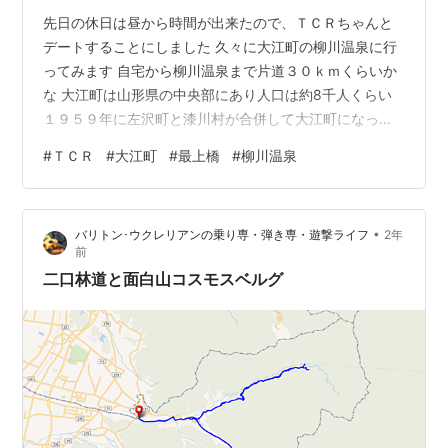
先日の休日は昼から時間が出来たので、ＴＣＲちゃんと
デートすることにしました 久々に大江町の柳川温泉に行
ってみます 自宅から柳川温泉まで片道３０ｋｍくらいか
な 大江町は山形県の中央部にあり人口は約8千人くらい
１９５９年に左沢町と漆川村が合併して大江町になった
みたい 元禄年間から大正初期にかけて、最上川舟運の中
#
ＴＣＲ
#
大江町
#
最上橋
#
柳川温泉
継地として栄えたらしいです また、ＪＲ左沢（あてらざ
わ）線の終着駅がある町です この地がＮＨＫ「おしん」
の出生設定地になっているのかな おしんが舟に乗せられ
•
バリトン･ウクレリアンの乗り専・弾き専・遊撃ライフ
2年
故郷を離れますがその川が最上川で、乗船場がここ大江
前
町だったはず もう少し上流に行くとロケ地が残っていた
二口林道と面白山コスモスベルグ
と思います その最上川に掛かる「…