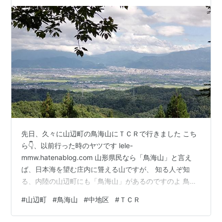
先日、久々に山辺町の鳥海山にＴＣＲで行きました こち
ら👇、以前行った時のヤツです lele-
mmw.hatenablog.com 山形県民なら「鳥海山」と言え
ば、日本海を望む庄内に聳える山ですが、 知る人ぞ知
る、内陸の山辺町にも「鳥海山」があるのですのよ 鳥海
山は山辺町内のＲ４５８交差点から約８ｋｍ、獲得標高
#
山辺町
#
鳥海山
#
中地区
#
ＴＣＲ
は約４００ｍのお手頃なヒルクラコースです サクっと頂
上まで登って来ました 途中に２０％近い激坂が一か所あ