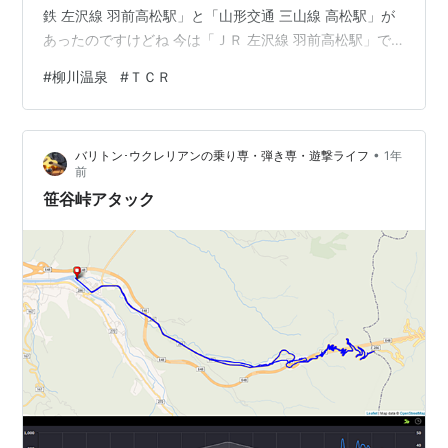
鉄 左沢線 羽前高松駅」と「山形交通 三山線 高松駅」が
あったのですけどね 今は「ＪＲ 左沢線 羽前高松駅」で
無人駅になっています ここの駐車場からＴＣＲで出発で
#
柳川温泉
#
ＴＣＲ
す どこに行こうか乗りながら考えたんですけどね、 まず
は一山超えて西川町に行って、、 そこからまた一山超え
て大江町に行って、、 時間も無いので、柳川温泉まで行
•
バリトン･ウクレリアンの乗り専・弾き専・遊撃ライフ
1年
くことにしました ハイ、到着 大江町の奥地で結構山の中
前
なんですけど、標高は３００ｍ以下で意外と低いです 西
笹谷峠アタック
川町との町境峠の方が…