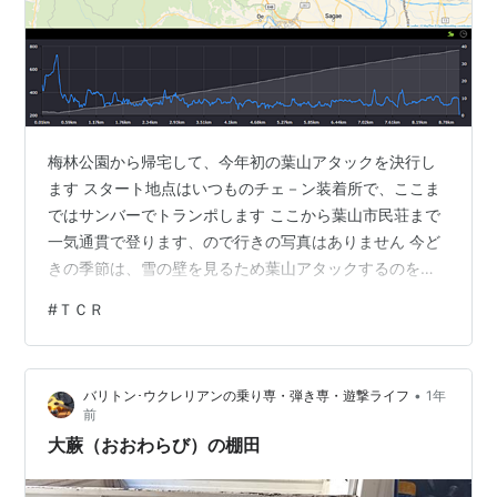
梅林公園から帰宅して、今年初の葉山アタックを決行し
ます スタート地点はいつものチェ－ン装着所で、ここま
ではサンバーでトランポします ここから葉山市民荘まで
一気通貫で登ります、ので行きの写真はありません 今ど
きの季節は、雪の壁を見るため葉山アタックするのを楽
しみにしています スタートから１時間ほどして葉山市民
#
ＴＣＲ
荘まで登りました ハイ、到着！ ここは標高にして８００
ｍ弱、葉山登山の登山口になります 道路の除雪は、まだ
ここまでです こちらは高原野菜農家さんのベース基地か
•
バリトン･ウクレリアンの乗り専・弾き専・遊撃ライフ
1年
な こっちは登山者用の駐車場かな 葉山市民荘はまだ入れ
前
ないはずですけどね、もしかして登山者用に開口してい
大蕨（おおわらび）の棚田
るのかな？ 夏には美味しい名水…