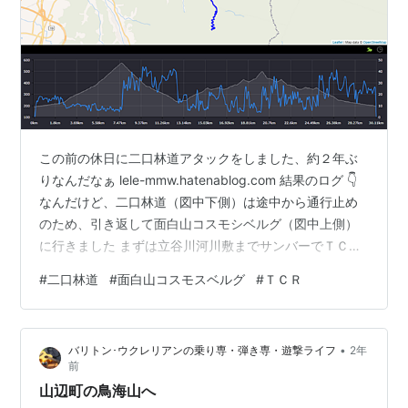
この前の休日に二口林道アタックをしました、約２年ぶ
りなんだなぁ lele-mmw.hatenablog.com 結果のログ 👇
なんだけど、二口林道（図中下側）は途中から通行止め
のため、引き返して面白山コスモシベルグ（図中上側）
に行きました まずは立谷川河川敷までサンバーでＴＣＲ
をトランポします ここからサイクリングロードを通って
#
二口林道
#
面白山コスモスベルグ
#
ＴＣＲ
山寺入りします 二口林道に入ってまず最初の「通行止
め」の表示ですけど、先の県境ゲートまでいけるは
ず・・ 更に進むと・・ あれま、高沢馬形ゲートで完全通
•
バリトン･ウクレリアンの乗り専・弾き専・遊撃ライフ
2年
行止めですよ・・ チャリなので、絶対に行けない訳では
前
ないんですけどね、でも止めときます（笑 ここから帰宅
山辺町の鳥海山へ
するのも不完燃…