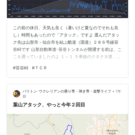
この前の休日、天気も良く（暑いけど夏なのでそれも良
し）時間もあったので「アタック」ですよ 選んだアタッ
ク先は山形市－仙台市を結ぶ酷道（国道）２８６号線笹
谷峠です 山形自動車道･笹谷トンネルが開通する前は、こ
こを通っていましたのよ １～１.５車線のクネクネ道、昭
和４０年代頃まではバスも通っていたんじゃないかな 関
#
笹谷峠
#
ＴＣＲ
沢ＩＣから先の笹谷峠は、冬季は閉鎖されて通行止めに
なります 今回は山形市の唐松観音から県境までアタック
してみました 唐松観音までＴＣＲをワゴンＲに積んでト
•
バリトン･ウクレリアンの乗り専・弾き専・遊撃ライフ
1年
ランポします 駐車場には「日本一の芋煮会」の初代大鍋
前
が置いてあります、現在の大鍋は３台目です、たぶん 唐
葉山アタック、やっと今年２回目
松観音は、一説によると京都の清…