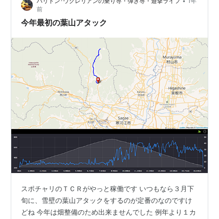
•
バリトン･ウクレリアンの乗り専・弾き専・遊撃ライフ
1年
左右ラインがいつもの葉山アタックルートの途中で、こ
前
こを左折します ここから７ｋｍほど登り続けるといつも
今年最初の葉山アタック
の葉山市民荘に到着 登山者２人が…
スポチャリのＴＣＲがやっと稼働です いつもなら３月下
旬に、雪壁の葉山アタックをするのが定番のなのですけ
どね 今年は畑整備のため出来ませんでした 例年より１カ