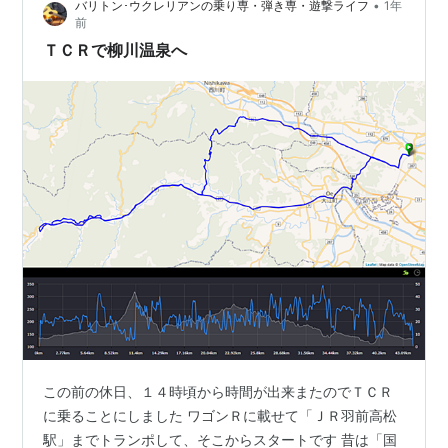
•
バリトン･ウクレリアンの乗り専・弾き専・遊撃ライフ
1年
び）地区から見た市街地、結構登ってます 大蕨地区のヘ
前
アピンコーナー 指が写っちゃた（失礼 そして、大蕨の棚
ＴＣＲで柳川温泉へ
田です 日本の棚田…
この前の休日、１４時頃から時間が出来またのでＴＣＲ
に乗ることにしました ワゴンＲに載せて「ＪＲ羽前高松
駅」までトランポして、そこからスタートです 昔は「国