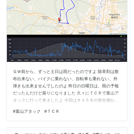
ＧＷ前から、ずっと土日は雨だったのですよ 除草剤は散
布出来ない、バイクに乗れない、自転車も乗れない、外
弾きも出来ませんでしたのよ 昨日の日曜日は、雨の予報
だったんだけど曇りになりました 久々にＴＣＲで葉山ア
タックに行って来ましたよ 今回はＲ４５８の幸生側から
葉山に登っていきます Ｒ１１２からＲ４５８に入った所
#
葉山アタック
#
ＴＣＲ
までＴＣＲをサンバーでトランポです ここからＴＣＲで
スタートして、葉山を登って適当に帰ってきます 旧幸生
小学校の手前から右折して葉山に入ってきます Ｔ字路の