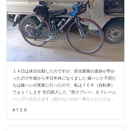
１４日は休日出勤したのですが、担当業務の進捗が早か
ったので午後から半日年休になりました 嫁ハンと子供た
ちは嫁ハンの実家に行ったので、私はＴＣＲ（自転車）
でｇｏ！します 先日購入した「熊スプレー」をフレーム
バッグに仕込みます（使わないのが一番なんだけどね 同
時に購入した「熊鈴」も装着します 今回は、寒河江市 ⇒
#
ＴＣＲ
中山町 ⇒ 山辺町 ⇒ 朝日町 ⇒ 大江町 ⇒ 寒河江市を巡り
ます これで約５０ｋｍくらいかな、暑いのでスピードは
抑えて３時間くらいで廻ります こちら大蕨（おおわら