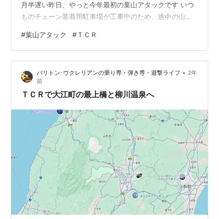
月半遅い昨日、やっと今年最初の葉山アタックです いつ
ものチェーン装着用駐車場が工事中のため、途中の山中
路肩にサンバーを止めます ここから一気に頂上を目指し
#
葉山アタック
#
ＴＣＲ
ます 今回は今年最初のアタックなので、体とマシンを確
認しながらユックリ登ります 一時間後、ハイいつもの寒
河江市民荘･葉山登山口に到着 いつもの雪の壁は、こんな
•
バリトン･ウクレリアンの乗り専・弾き専・遊撃ライフ
2年
に低くなっていました もう５月なんだから、こんなもん
前
でしょうね 周りには、まだ少し残雪があります ＧＷは春
ＴＣＲで大江町の最上橋と柳川温泉へ
山登山の方々が訪れたのかな…