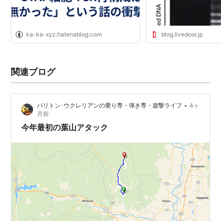
ka-ka-xyz.hatenablog.com
blog.livedoor.jp
関連ブログ
•
バリトン･ウクレリアンの乗り専・弾き専・遊撃ライフ
4ヶ
月前
今年最初の葉山アタック