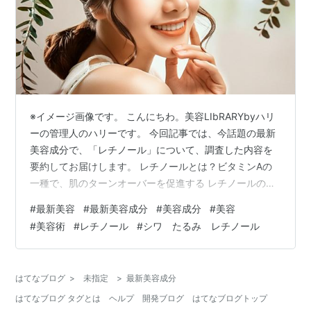
※イメージ画像です。 こんにちわ。美容LIbRARYbyハリ
ーの管理人のハリーです。 今回記事では、今話題の最新
美容成分で、「レチノール」について、調査した内容を
要約してお届けします。 レチノールとは？ビタミンAの
一種で、肌のターンオーバーを促進する レチノールの種
類と選び方 レチノールの効果的な使い方 レチノールを使
#
最新美容
#
最新美容成分
#
美容成分
#
美容
用する際の注意点 まとめ シワ・たるみ・ニキビに効果が
#
美容術
#
レチノール
#
シワ たるみ レチノール
あると今話題の美容成分「レチノール」。 最近では、ド
ラッグストアでも、レチノール配合の化粧品を見かける
ようになりましたが、実際の効果や正しい使い方はご存
はてなブログ
>
未指定
>
最新美容成分
知でしょうか？ この記事では、レチノールの効果や種
はてなブログ タグとは
ヘルプ
開発ブログ
はてなブログトップ
類、選び方、使い方、注意…