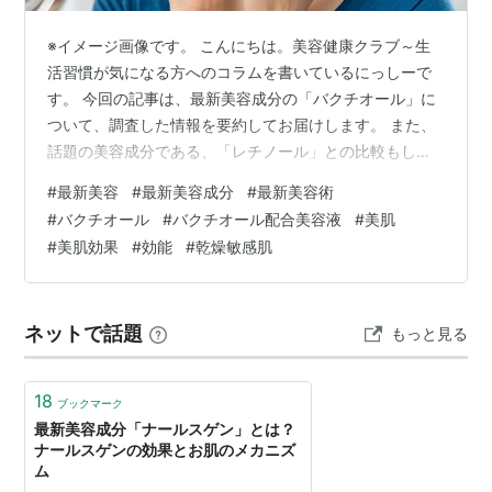
※イメージ画像です。 こんにちは。美容健康クラブ～生
活習慣が気になる方へのコラムを書いているにっしーで
す。 今回の記事は、最新美容成分の「バクチオール」に
ついて、調査した情報を要約してお届けします。 また、
話題の美容成分である、「レチノール」との比較もして
みます。 バクチオールとは？ バクチオールの美肌効果
#
最新美容
#
最新美容成分
#
最新美容術
バクチオールの使い方 バクチオールとレチノールの違い
#
バクチオール
#
バクチオール配合美容液
#
美肌
まとめ エイジングケアの救世主として注目を集める「バ
#
美肌効果
#
効能
#
乾燥敏感肌
クチオール」。 レチノールと似た効果を持ちながら、低
刺激で使いやすいことから、敏感肌の方や初心者にも人
気が高まっています。 ですが、バクチオールの効果や安
ネットで話題
もっと見る
全性について、疑問を持っている…
18
ブックマーク
最新美容成分「ナールスゲン」とは？
ナールスゲンの効果とお肌のメカニズ
ム