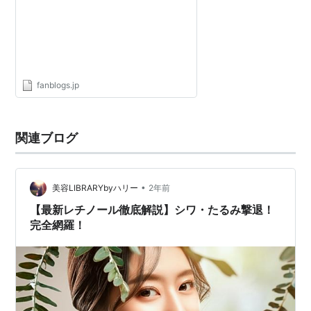
fanblogs.jp
関連ブログ
•
美容LIBRARYbyハリー
2年前
【最新レチノール徹底解説】シワ・たるみ撃退！
完全網羅！