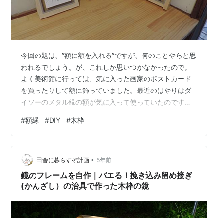
今回の題は、”額に額を入れる”ですが、何のことやらと思
われるでしょう。が、これしか思いつかなかったので。
よく美術館に行っては、気に入った画家のポストカード
を買ったりして額に飾っていました。最近のはやりはダ
イソーのメタル縁の額が気に入って使っていたのです
が、さすがに数が多くなり模様替えをしたくなりまし
#
額縁
#
DIY
#
木枠
た。 ということで、有り合わせの角材と合板を使って、
これらの額を差し込んで使えるような木製のしゃれた額
縁を作ることにしました。 材料は角材１８㎜と１４㎜の
•
桧。裏板は在庫のシナ合板です。 額となると精度がいる
田舎に暮らすぞ計画
5年前
ので、まずはカット用の治具を作ります。そのふちに合
鏡のフレームを自作｜バエる！挽き込み留め接ぎ
わせてノコを当てて切ると、直角と寸法の精度…
(かんざし）の治具で作った木枠の鏡