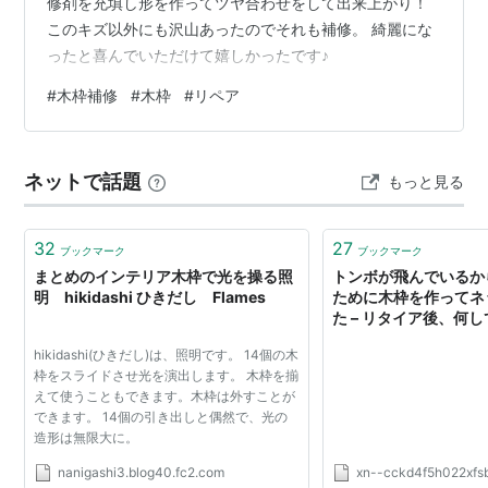
修剤を充填し形を作ってツヤ合わせをして出来上がり！
このキズ以外にも沢山あったのでそれも補修。 綺麗にな
ったと喜んでいただけて嬉しかったです♪
#
木枠補修
#
木枠
#
リペア
ネットで話題
もっと見る
32
27
ブックマーク
ブックマーク
まとめのインテリア木枠で光を操る照
トンボが飛んでいるか
明 hikidashi ひきだし Flames
ために木枠を作ってネ
た – リタイア後、何
hikidashi(ひきだし)は、照明です。 14個の木
枠をスライドさせ光を演出します。 木枠を揃
えて使うこともできます。木枠は外すことが
できます。 14個の引き出しと偶然で、光の
造形は無限大に。
nanigashi3.blog40.fc2.com
xn--cckd4f5h022xfs