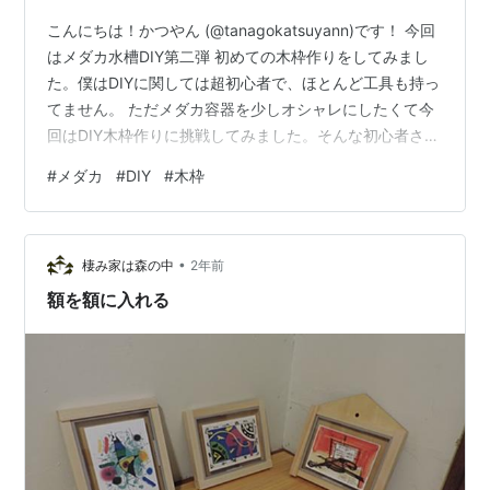
こんにちは！かつやん (@tanagokatsuyann)です！ 今回
はメダカ水槽DIY第二弾 初めての木枠作りをしてみまし
た。僕はDIYに関しては超初心者で、ほとんど工具も持っ
てません。 ただメダカ容器を少しオシャレにしたくて今
回はDIY木枠作りに挑戦してみました。そんな初心者さん
の記事には興味ないよって方はちょっとお待ちを。 同じ
#
メダカ
#
DIY
#
木枠
くDIY初心者で工具を何も持ってない方は必見です！ な
ぜならこの木枠電ノコや電動ドリル、電動ドライバー等
は一切使用していません。 つまり誰でも作れるよ！って
•
事です！メダカの木枠って作ってみたい方もいると思い
棲み家は森の中
2年前
ます、正直いくらで作れるのか？どうやって作るのか気
額を額に入れる
になるの…