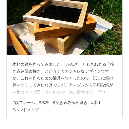
木枠の鏡を作ってみました。 かんざしとも言われる「挽
き込み留め接ぎ」という少々オシャレなデザインです
が、これを作るための治具をつくったので、試しに鏡の
枠をつくってみたわけですが、アマゾンから手頃な鏡が
４枚セットで売っていたので、大小合わせて、７つまと
めてフレームを作ってみました（つくりすぎた 最後に完
#
鏡フレーム
#
木枠
#
挽き込み留め継ぎ
#
木工
成品を紹介しています 挽き込み留め継ぎの治具 斜めに切
#
ハンドメイド
る治具 直角の台を画像のように固定することで、丸のこ
でスライドさせて切るときに、箱やフレームの角に切り
込みを入れることができます。 作り方は詳しくはこちら