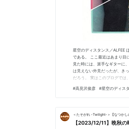
星空のディスタンス／ALFEE
である。 ここ最近はあまり目
見た時には、派手なギターに
は見えない外見だったが、き
だろう。 実はこのブログでは
する曲もなんとか捻出した状
#
高見沢俊彦
#
星空のディス
クのあいだの微妙な音楽で、
これを機会に、この後、アルフ
＜たそがれ -Twilight-＞【な
【2023/12/11】晩