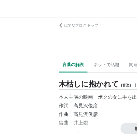
はてなブログ トップ
言葉の解説
ネットで話題
関
木枯しに抱かれて
(
音楽
)
【
本人主演の映画「ボクの女に手を出
作詞：高見沢俊彦
作曲：高見沢俊彦
編曲：井上鑑
リスト::曲タイトル