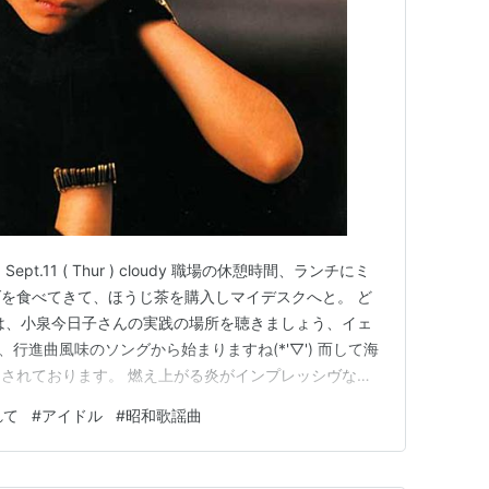
pt.11 ( Thur ) cloudy 職場の休憩時間、ランチにミ
を食べてきて、ほうじ茶を購入しマイデスクへと。 ど
は、小泉今日子さんの実践の場所を聴きましょう、イェ
は、行進曲風味のソングから始まりますね(*'▽') 而して海
されております。 燃え上がる炎がインプレッシヴなナ
ge Dream さてside B.へと。 まあ良くありがちなソング
れて
#
アイドル
#
昭和歌謡曲
のいいシンセポップですね。で、傾聴…