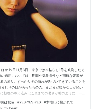
ほか 昨日11月3日、東京では木枯らし1号を観測したそ
語の適用においては、期間や気象条件など明確な定義が
印象の通り、すっかり冬の訪れが近づいてきていることを
雨まじりの日があったものの、まだまだ暖かな日が続い
かに朝晩の冷え込みはこれまでの暑さが嘘のように、一気
 もう冬も間近に迫っているのかもしれないが、1年で一
#
風は秋色
#
YES-YES-YES
#
木枯しに抱かれて
色が楽しめるこの時期を楽しみたいものである。 ＜風
 my heart