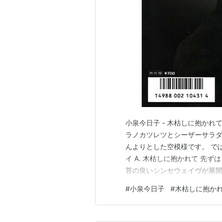
小泉今日子 - 木枯しに抱かれて Se
ラノカツレツとシーザーサラダ
んよりとした空模様です。 で
イ A. 木枯しに抱かれて 先ず
苔の良いシンセウェイヴが展開
ンバーであります。 B. Bluea
#
小泉今日子
#
木枯しに抱か
が奏でられていますね。 乗り