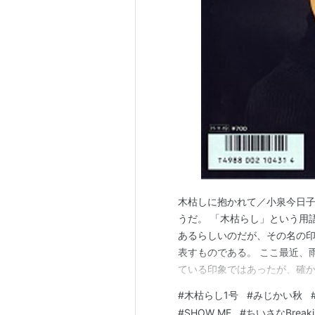
木枯しに抱かれて／小泉今日子 
うだ。 「木枯らし」という用
あるらしいのだが、その名の
表すものである。 ここ最近、
ている印象ではあったが、確
に増してきている感じがする。
#
木枯らし1号
#
みじかい秋
番過ごしやすくて、空や木々の
#
SHOW ME
#
ちいさなBreakin'