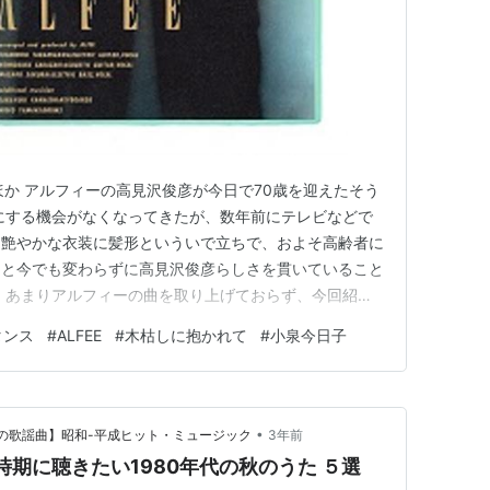
 ほか アルフィーの高見沢俊彦が今日で70歳を迎えたそう
にする機会がなくなってきたが、数年前にテレビなどで
、艶やかな衣装に髪形といういで立ちで、およそ高齢者に
っと今でも変わらずに高見沢俊彦らしさを貫いていること
、あまりアルフィーの曲を取り上げておらず、今回紹介
況なのだが、自分にとっては、なんとなくロックとフォー
タンス
#
ALFEE
#
木枯しに抱かれて
#
小泉今日子
どこか洋楽感が漂うような、そんな印象を持っている。
ィーのヒット曲をし…
•
つかしの歌謡曲】昭和-平成ヒット・ミュージック
3年前
秋の時期に聴きたい1980年代の秋のうた ５選