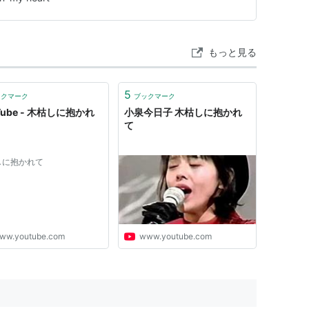
＞ 松田聖子の3…
もっと見る
5
ックマーク
ブックマーク
Tube - 木枯しに抱かれ
小泉今日子 木枯しに抱かれ
て
しに抱かれて
ww.youtube.com
www.youtube.com