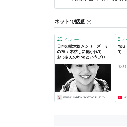
は秋色／松田聖子（1981年）
ネットで話題
23
5
ブックマーク
ブ
日本の歌大好きシリーズ そ
You
の75：木枯しに抱かれて -
て
おっさんのblogというブロ
グ。
木枯
www.sankairenzoku10cm.blue
w