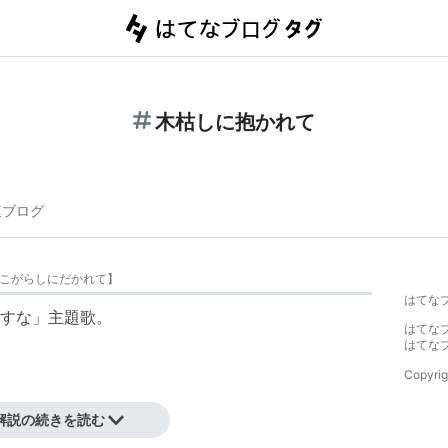
木枯しに抱かれて
連ブログ
こがらしにだかれて
】
はてな
すな」主題歌。
はてな
はてな
Copyrig
解説の続きを読む