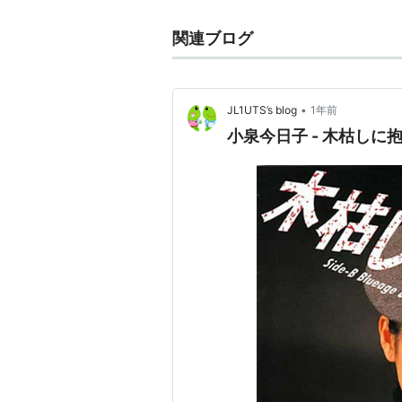
関連ブログ
•
JL1UTS’s blog
1年前
小泉今日子 - 木枯しに