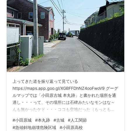
上ってきた道を振り返って見ている
https://maps.app.goo.gl/XGBFFDhNZ4ooFwoV9 グーグ
ルマップでは「小田原古城 本丸跡」と書かれた場所を通
過し・・・って、その場所には石碑みたいなモンはな～
んも無かったケド・・・ココも空地だった（もっともグ
ーグルマップには誤情報も結構ある）。 で、思ったんだ
#
小田原城
#
本丸跡
#
古城
#
人工関節
が、ココにナニか建てようとすると発掘が絡むのだろう
#
急傾斜地崩壊危険区域
#
小田原高校
か？それが面倒だからナカナカ新しい建物は立たない？