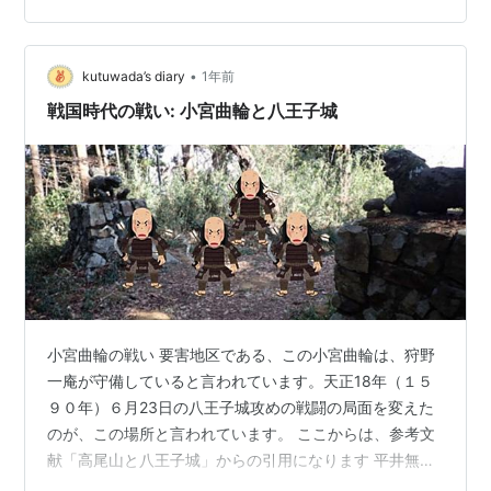
とか。ソモソモ距離的には駅から遠くはないけれど、標
高50メートルを超える所まで上らねばならんというの
は・・・クルマやバイク利用でないと厳しいよなぁ。 徒
•
kutuwada’s diary
1年前
歩で買い物していれば…
戦国時代の戦い: 小宮曲輪と八王子城
小宮曲輪の戦い 要害地区である、この小宮曲輪は、狩野
一庵が守備していると言われています。天正18年（１５
９０年）６月23日の八王子城攻めの戦闘の局面を変えた
のが、この場所と言われています。 ここからは、参考文
献「高尾山と八王子城」からの引用になります 平井無辺
（むへん）の手引きで搦め手側の別道（棚沢道？）を攻