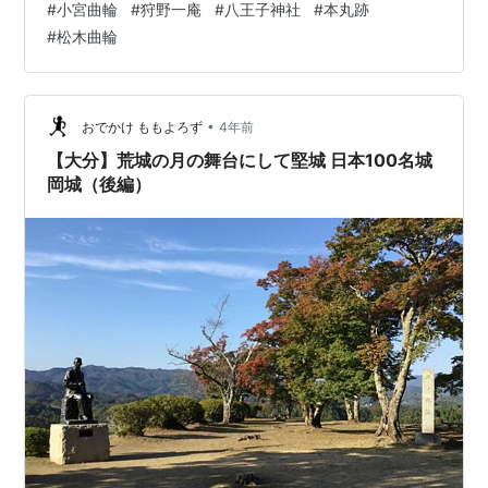
#
小宮曲輪
#
狩野一庵
#
八王子神社
#
本丸跡
め登ってきた上杉景勝軍の藤田信吉勢による小宮曲輪の
#
松木曲輪
奇襲により、気づいた狩野一庵がとって返すと、藤田勢
につづいた甘粕清長勢が一庵陣屋に火を放ち、燃え上が
る炎に勢いづいた攻城勢は先陣を競って山頂曲輪に攻め
登り、ここを最後に落城した。 東屋の裏手にある、小宮
•
おでかけ ももよろず
4年前
曲輪の標識に従って進みます。道はやや急…
【大分】荒城の月の舞台にして堅城 日本100名城
岡城（後編）