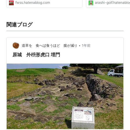
fwss.hatenablog.com
arashi-golf.hatenablo
関連ブログ
•
道草を 食へば食うほど 腹が減り
1年前
原城 外枡形虎口 埋門