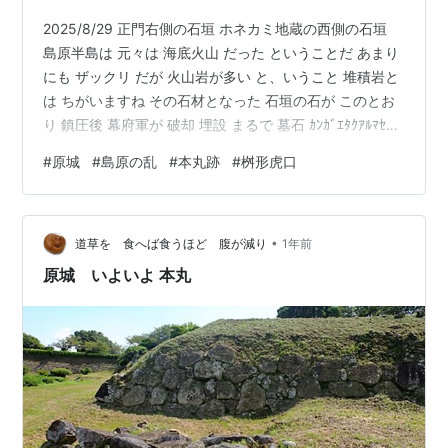
2025/8/29 正門右側の石垣 ホネカミ地蔵の西側の石垣
島原半島は 元々は 海底火山 だった ということだ あまり
にも ザックリ だが 火山岩が多い と、いうこと 堆積岩と
は ちがいますね その石材となった 石垣の石が このとお
り 鎮圧後 幕府軍が 破却 埋設 まるで 墓石 ｶﾝｶﾞｴﾀｸｱﾙﾏｾﾝ
ｶﾞ 処刑した 遺体の上に… こうなってくると 元は どうな
#
原城
#
島原の乱
#
本丸跡
#
桝形虎口
っていたのか… 正門 本丸側 上の段まで 石垣があった 中
段は 正面門櫓の二階へ つながっていた 右側の段は もっ
と低く 段差があった と、いろいろ 想像する 虎口 雁木 雁
•
木の上は 多聞櫓 ここ 埋門 だった というのです 右側の
道草を 食へば食うほど 腹が減り
1年前
石…
原城 いよいよ 本丸