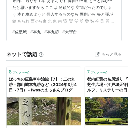
東西に 通りが１本 あるんです 両側の石垣 もっと高かっ
たと思いますから ここは 閉鎖的な 空間だったのでしょ
う 本丸攻めようと 侵入するものなら 両側から 矢と弾が
飴 あられ 西から東 北 東 南 🐭 🐮 🐯 🐰 🐉 🐍 🐴 艮 巽 坤
乾 🐴 🐏 🐒 🐓 🐶 🐗 🐭 南 西 北 東から西 昼寝をすれば 夜
#
佐敷城
#
本丸
#
本丸跡
#
天守台
中に 眠れないのは どういうわ～けだ 井上陽水 みんなガ
ンバレ みんなガンバレ 月は流れて 東へ 西へ 画面 左 南
側に 天守があったようです 北側に 上がって 南側 撮りま
ネットで話題
もっと見る
す どんな風に なってたのか… 全く 跡形も…
8
7
ブックマーク
ブックマーク
ぼっちの広島車中泊旅【7】：二の丸
都内紅葉の名所巡り 『
跡・郡山城本丸跡など（2024年3月4
芝生広場～江戸城天守閣
日～7日） - fwssのえっさんブログ
ルフ、ミステリーの日