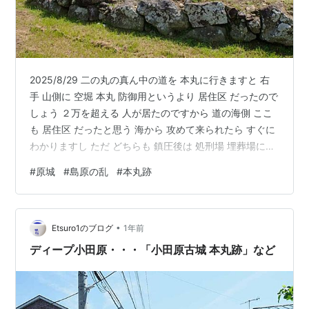
2025/8/29 二の丸の真ん中の道を 本丸に行きますと 右
手 山側に 空堀 本丸 防御用というより 居住区 だったので
しょう ２万を超える 人が居たのですから 道の海側 ここ
も 居住区 だったと思う 海から 攻めて来られたら すぐに
わかりますし ただ どちらも 鎮圧後は 処刑場 埋葬場にな
ったかと想像します 本丸 正門前 以前は 🅿 でしたが 現在
#
原城
#
島原の乱
#
本丸跡
駐車禁止 正門前で 遺構が発見されたからだそうですが
ここ 完全に 整地されているようですが 正門前から 続い
てますから… というより 辺り一面 どこからでも 何か出
•
ると思います なんで 駐車場にしたのか 今更ながら です
Etsuro1のブログ
1年前
向こうに 続く道も…
ディープ小田原・・・「小田原古城 本丸跡」など