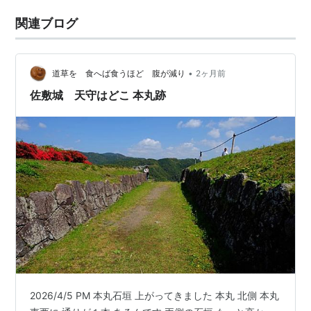
関連ブログ
•
道草を 食へば食うほど 腹が減り
2ヶ月前
佐敷城 天守はどこ 本丸跡
2026/4/5 PM 本丸石垣 上がってきました 本丸 北側 本丸