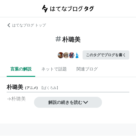
はてなブログ トップ
朴璐美
このタグでブログを書く
言葉の解説
ネットで話題
関連ブログ
朴璐美
(
アニメ
)
【
ぱくろみ
】
→
朴璐美
解説の続きを読む