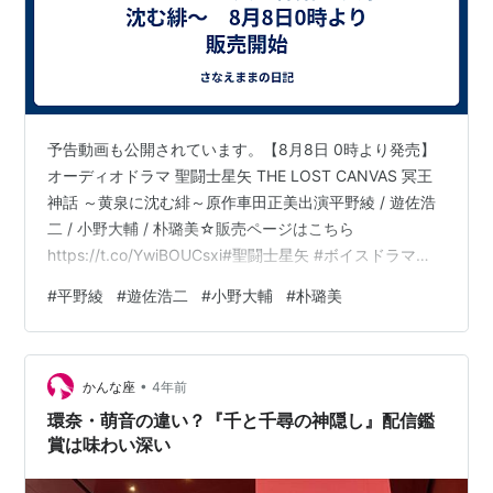
予告動画も公開されています。【8月8日 0時より発売】
オーディオドラマ 聖闘士星矢 THE LOST CANVAS 冥王
神話 ～黄泉に沈む緋～原作車田正美出演平野綾 / 遊佐浩
二 / 小野大輔 / 朴璐美☆販売ページはこちら
https://t.co/YwiBOUCsxi#聖闘士星矢 #ボイスドラマ
pic.twitter.com/7W56J3Log6— 株式会社コネクトハー
#
平野綾
#
遊佐浩二
#
小野大輔
#
朴璐美
ツ (@cheartsworks) 2024年8月7日
•
かんな座
4年前
環奈・萌音の違い？『千と千尋の神隠し』配信鑑
賞は味わい深い