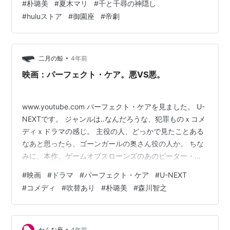
#
朴璐美
#
夏木マリ
#
千と千尋の神隠し
#
huluストア
#
御園座
#
帝劇
•
二月の鯨
4年前
映画：パーフェクト・ケア。悪VS悪。
www.youtube.com パーフェクト・ケアを見ました。 U-
NEXTです。 ジャンルは‥なんだろうな、犯罪ものｘコメ
ディｘドラマの感じ。 主役の人、どっかで見たことある
なあと思ったら、ゴーンガールの奥さん役の人か。 ちな
みに、本作、ゲームオブスローンズのあのピーター・デ
ィンクレイジが出てきます。 筋トレシーンが出てきてき
#
映画
#
ドラマ
#
パーフェクト・ケア
#
U-NEXT
てちょっと面白いんだけどね。 話を戻そう。 この映画の
#
コメディ
#
吹替あり
#
朴璐美
#
森川智之
主人公は、アラフォーの女性。 パートナーの女性と一緒
に仕事をしてる弁護士なんだけど、健康な老人を診断書
つけて老人ホームに入れて、遺産をぶんどる後見人とい
う悪行で稼いでいる。 あれか・・・？これは・・・・？
•
かんな座
4年前