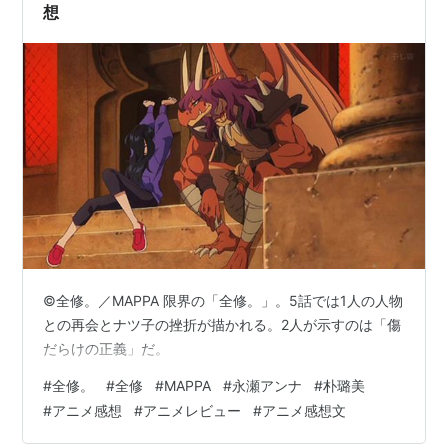
想
©全修。／MAPPA 限界の「全修。」。5話では1人の人物
との再会とナツ子の挫折が描かれる。2人が示すのは「傷
だらけの正義」だ。
#
全修。
#
全修
#
MAPPA
#
永瀬アンナ
#
朴璐美
#
アニメ感想
#
アニメレビュー
#
アニメ感想文