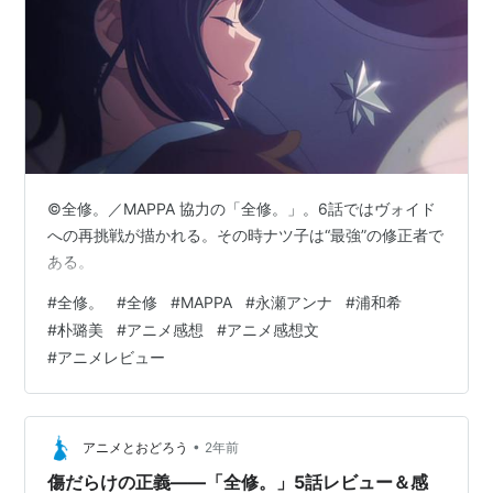
©全修。／MAPPA 協力の「全修。」。6話ではヴォイド
への再挑戦が描かれる。その時ナツ子は“最強”の修正者で
ある。
#
全修。
#
全修
#
MAPPA
#
永瀬アンナ
#
浦和希
#
朴璐美
#
アニメ感想
#
アニメ感想文
#
アニメレビュー
•
アニメとおどろう
2年前
傷だらけの正義――「全修。」5話レビュー＆感