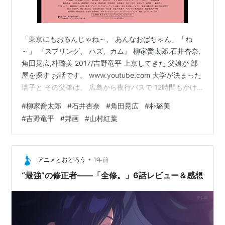
「東京にもおるんじゃね～、 あんなおばちゃん」「ね
～」 『スプリング、 ハズ、カム』 柳家喬太郎,石井杏奈,
角田晃広,朴璐美 2017/吉野竜平 上京してきた 父娘が 部
屋を探す お話です。 www.youtube.com 大学が決まった
璃子と その父肇は、 広島から夜行バスで 12時間もかけ
て 部屋探しに 東京にやって来た。 明るい叔母さん、 ノ
#
柳家喬太郎
#
石井杏奈
#
角田晃広
#
朴璐美
リのいい不動産屋さん、 おしゃべりな大家さん。 親切な
#
吉野竜平
#
邦画
#
山村紅葉
インド人。 それに一期一会の人たち… 妻のいない父と 母
のいない娘、 両方の視点を描いた 家族の絆の物語。
■□■□■□■ 引っ越したあとのシーンに 部屋探しの一
日が 断片的に ちりばめられてい…
•
アニメとおどろう
1年前
“最強”の修正者――「全修。」6話レビュー＆感想