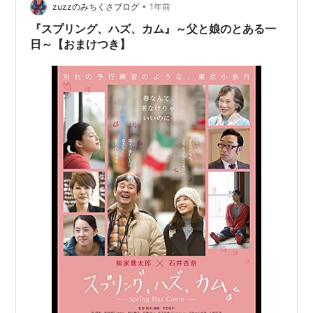
•
の描写が本当に美しくて…。 特に“本の中の映像表現”が
zuzzのみちくさブログ
1年前
素晴らしく、 気づいた頃には私自身も、その世界に迷い
『スプリング、ハズ、カム』～父と娘のとある一
込んだような感覚に。 …
日～【おまけつき】