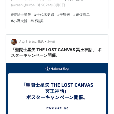
(@teshi_kuro413) 2024年8月8日
#
聖闘士星矢
#
手代木史織
#
平野綾
#
遊佐浩二
#
小野大輔
#
朴璐美
•
さなえままの日記
2年前
「聖闘士星矢 THE LOST CANVAS 冥王神話」 ポ
スターキャンペーン開催。