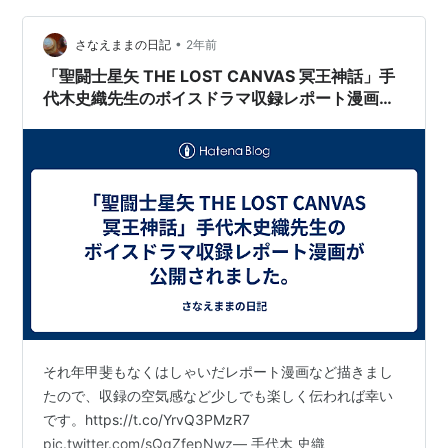
•
さなえままの日記
2年前
「聖闘士星矢 THE LOST CANVAS 冥王神話」手
代木史織先生のボイスドラマ収録レポート漫画が
公開されました。
それ年甲斐もなくはしゃいだレポート漫画など描きまし
たので、収録の空気感など少しでも楽しく伝われば幸い
です。https://t.co/YrvQ3PMzR7
pic.twitter.com/sQqZfepNwz— 手代木 史織