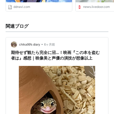
ddnavi.com
news.livedoor.com
関連ブログ
•
chika99’s diary
6ヶ月前
期待せず観たら完全に沼…！映画『この本を盗む
者は』感想｜映像美と声優の演技が想像以上