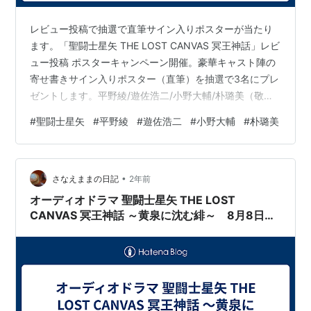
レビュー投稿で抽選で直筆サイン入りポスターが当たり
ます。「聖闘士星矢 THE LOST CANVAS 冥王神話」レビ
ュー投稿 ポスターキャンペーン開催。豪華キャスト陣の
寄せ書きサイン入りポスター（直筆）を抽選で3名にプレ
ゼントします。平野綾/遊佐浩二/小野大輔/朴璐美（敬称
略）#聖闘士星矢▼詳細は作品ページにて！
#
聖闘士星矢
#
平野綾
#
遊佐浩二
#
小野大輔
#
朴璐美
https://t.co/rKIDAmtFSW pic.twitter.com/RtDoy9etBZ
— 株式会社コネクトハーツ (@cheartsworks) 2024年8
月9日
•
さなえままの日記
2年前
オーディオドラマ 聖闘士星矢 THE LOST
CANVAS 冥王神話 ～黄泉に沈む緋～ 8月8日0
時より販売開始