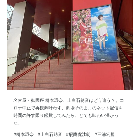
名古屋・御園座 橋本環奈、上白石萌音はどう違う？。コ
ロナ中止で再観劇叶わず、劇場そのままのネット配信を
時間の許す限り鑑賞してみたら、とても味わい深かっ
た。
#
橋本環奈
#
上白石萌音
#
醍醐虎汰朗
#
三浦宏規