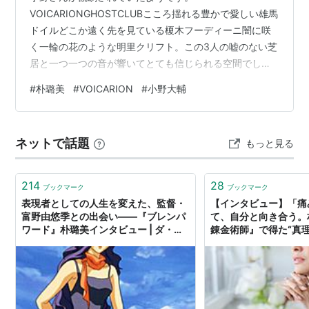
VOICARIONGHOSTCLUBこころ揺れる豊かで愛しい雄馬
ドイルどこか遠く先を見ている榎木フーディーニ闇に咲
く一輪の花のような明里クリフト。この3人の嘘のない芝
居と一つ一つの音が響いてとても信じられる空間でし
た…。愛しい愛しい3人。好きです。そんな公演を…
#
朴璐美
#
VOICARION
#
小野大輔
https://t.co/NxsyDEmICL pic.twitter.com/Jdy2K5ldgW
— 朴璐美 (@romiansaran) 2026年4月25日
ネットで話題
もっと見る
214
28
ブックマーク
ブックマーク
表現者としての人生を変えた、監督・
【インタビュー】「痛
富野由悠季との出会い――『ブレンパ
て、自分と向き合う。
ワード』朴璐美インタビュー | ダ・ヴ
錬金術師』で得た“真理”
ィンチWeb
ニュース