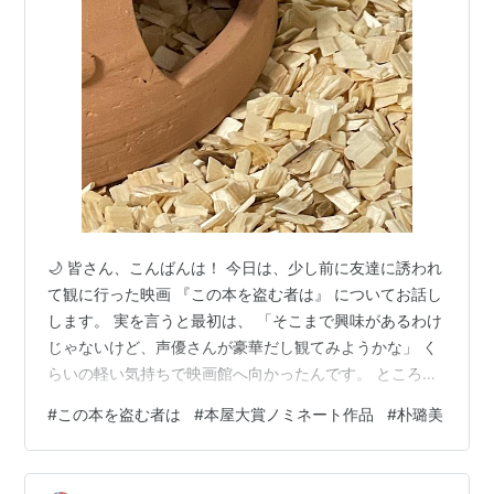
🌙 皆さん、こんばんは！ 今日は、少し前に友達に誘われ
て観に行った映画 『この本を盗む者は』 についてお話し
します。 実を言うと最初は、 「そこまで興味があるわけ
じゃないけど、声優さんが豪華だし観てみようかな」 く
らいの軽い気持ちで映画館へ向かったんです。 ところ
が…… 見事に裏切られました！（もちろん良い意味
#
この本を盗む者は
#
本屋大賞ノミネート作品
#
朴璐美
で！） ✨ 本の世界が溢れ出す！圧倒的な映像美 映画が始
まった瞬間、 そこには想像を超えた世界が広がっていま
した。 呪いによって「本の世界」に飲み込まれていく街