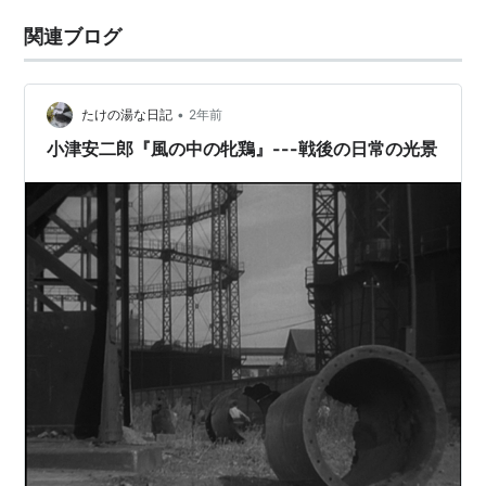
関連ブログ
•
たけの湯な日記
2年前
小津安二郎『風の中の牝鶏』---戦後の日常の光景