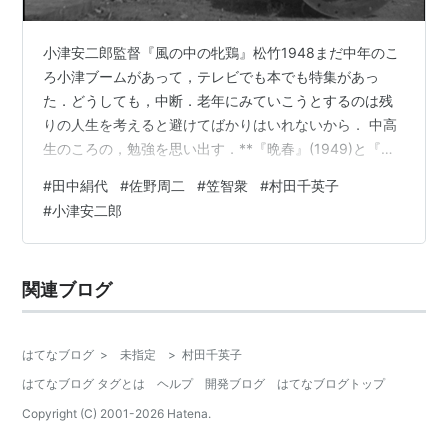
小津安二郎監督『風の中の牝鶏』松竹1948まだ中年のこ
ろ小津ブームがあって，テレビでも本でも特集があっ
た．どうしても，中断．老年にみていこうとするのは残
りの人生を考えると避けてばかりはいれないから． 中高
生のころの，勉強を思い出す．**『晩春』(1949)と『麦
秋』(1951)は原節子が魅力的であった．そんな明るいお
#
田中絹代
#
佐野周二
#
笠智衆
#
村田千英子
嬢さんがいれば家族も穏やかにくらせる． **『風の中の
#
小津安二郎
牝鶏』(1948)は小津作品の中でも系統がちがうらしい．3
つしか見ていないことと2つは原節子で，これは田中絹代
だからたしかに違う．作品評価は低い．見慣れてきたた
関連ブログ
めかもしれないが私には，この物語と光景のほうがおも
しろかった． 『風…
はてなブログ
>
未指定
>
村田千英子
はてなブログ タグとは
ヘルプ
開発ブログ
はてなブログトップ
Copyright (C) 2001-
2026
Hatena.