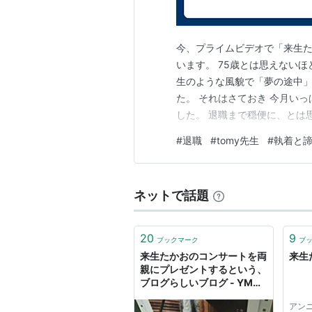
今、プライムビデオで「来生た
います。 75歳とは思えない
生のような風貌で「夢の途中
た。 それはさておき 今月い
した。 退職まで穏便に、とは
気になっていた利用者さんのケ
#
退職
#
tomy先生
#
執着と
の機器を補修して使えるように
ている私。 一応看護師です・
ネットで話題
20
9
ブックマーク
ブ
来生たかおのコンサートを両
来生た
親にプレゼントするという、
ブログらしいブログ - YMの
メンズファッションリサーチ
アン