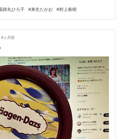
入るようになった。 そのひとつが、村上春樹氏のイン
薬師丸ひろ子
#
来生たかお
#
村上春樹
「AIがつくるような小説は書かない」となっているが、
ているもの…
4ヶ月前
ん