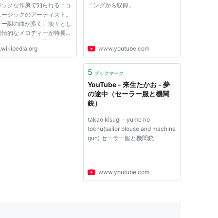
ジックな作風で知られるニュ
ニングから収録。
ュージックのアーティスト。
ナー調の曲が多く、淡々とし
叙情的なメロディーが特長。
んどビブラートを掛けない歌
.wikipedia.org
www.youtube.com
来生節”とも称される。歌手
と同時に、姉・来生えつこと
ンビを主軸に作曲家としても
5
ブックマーク
ており、「セーラー服...
YouTube - 来生たかお - 夢
の途中（セーラー服と機関
銃）
takao kisugi - yume no
tochu(sailor blouse and machine
gun) セーラー服と機関銃
www.youtube.com