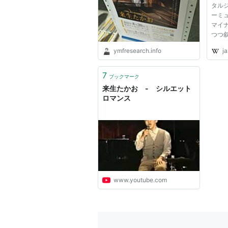
タル
ーミ
マイ
つつ
ほと
ymfresearch.info
ja
唱は“
活動
のコ
7
ブックマーク
活動し
来生たかお - シルエット
ロマンス
www.youtube.com