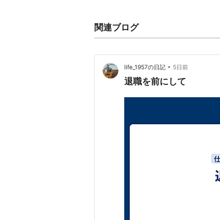
続いて1976年に「浅い夢」で歌
「夢の途中」（EP:81.11.1）
関連ブログ
（タイトルは「セーラー服と機関銃
作曲家としても歌手としてもその名
今なお、シンガーソングライターと
•
life_1957の日記
5日前
その全ては実姉とのコンビによる作
退職を前にして