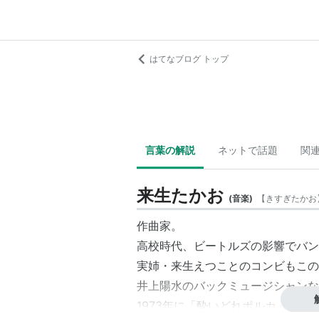
はてなブログ トップ
言葉の解説
ネットで話題
関
来生たかお
(
音楽
)
【
きすぎたかお
作曲家。
高校時代、ビートルズの影響でバン
実姉・来生えつことのコンビもこの
井上陽水のバックミュージシャンな
1973年に「酔いどれポルカ」で作