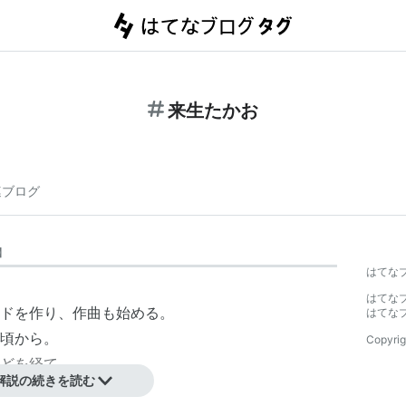
来生たかお
連ブログ
】
はてな
はてな
ドを作り、作曲も始める。
はてな
頃から。
Copyrig
どを経て、
解説の続きを読む
曲家デビュー、