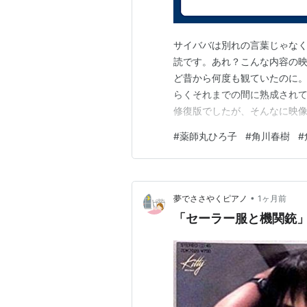
サイババは別れの言葉じゃなく
読です。あれ？こんな内容の映
ど昔から何度も観ていたのに
らくそれまでの間に熟成されて
修復版でしたが、そんなに映
のか覚えていませんが、本当
#
薬師丸ひろ子
#
角川春樹
#
なのかな。 薬師丸ひろ子を虐
に得体の知れないパワーにより
•
夢でささやくピアノ
1ヶ月前
「セーラー服と機関銃」