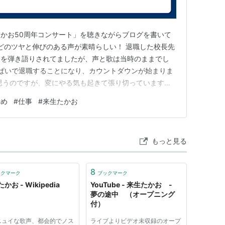
かお50周年コンサート」を聴きながらブログを書いて
ほどのツヤと伸びのある声が素晴らしい！ 退職した校長先
」を弾き語りされてましたが、声と歌は当時のままでし
っぱいで退職することになり、カウントダウンが始まりま
思うのですが、変にやる気も起きて張り切っています。
アをいろいろ工夫したり。 昨日は壊れていた機能訓練
諦め
#
仕事
#
来生たかお
しました。 ドライバーやキリを手に修理に夢中になっ
・・。 「ほんとに辞…
もっと見る
8
ックマーク
ブックマーク
かお - Wikipedia
YouTube - 来生たかお -
夢の途中 （オープニング
付）
ニュイな歌声、都会的でノス
ライブよりビデオ未収録のオープ