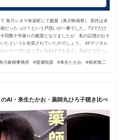
て 角川シネマ有楽町にて鑑賞（角川映画祭） 原作は未
画だったっけ？という戸惑いが一番でした。TVでだけ
。今回数十年振りの鑑賞となりましたが、私の記憶がおそ
いたというか改竄されていたのでしょう。 4Kデジタル
像がシャープになっているわけでもなく。元がどうだった
にデジタル修復版なの？とは思いました。上映環境のせい
角川春樹事務所
#
渡瀬恒彦
#
来生たかお
#
相米慎二
めつつ（正統な虐めですｗ）、リズム感はかなり悪いの
、観客は薬師丸ひろ子さ…
のAI・来生たかお・薬師丸ひろ子聴き比べ