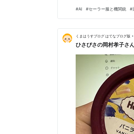
やくこれに関連する記事が眼に
#
AI
#
セーラー服と機関銃
#
タビュー。 記事のタイトルは
その主張が結論として提示され
•
くまはうすブログ はてなブログ版
ひさびさの岡村孝子さ