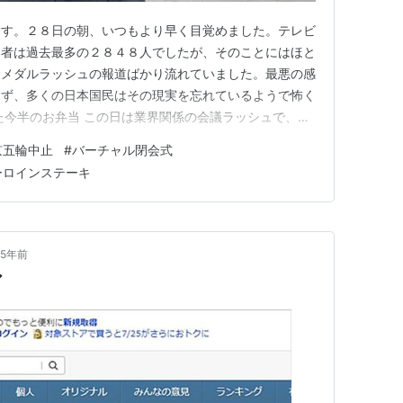
ます。２８日の朝、いつもより早く目覚めました。テレビ
染者は過去最多の２８４８人でしたが、そのことにはほと
金メダルラッシュの報道ばかり流れていました。最悪の感
らず、多くの日本国民はその現実を忘れているようで怖く
た今半のお弁当 この日は業界関係の会議ラッシュで、ス
した。午前９時からの冠婚葬祭文化振興財団の委員会会議
京五輪中止
#
バーチャル閉会式
協の正副会長会議、１３時から同理事会、１５時から冠婚
ーロインステーキ
５時４０分から冠婚葬祭互…
5年前
ア