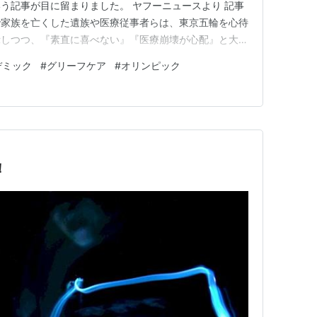
う記事が目に留まりました。 ヤフーニュースより 記事
で家族を亡くした遺族や医療従事者らは、東京五輪を心待
示しつつ、『素直に喜べない』『医療崩壊が心配』と大会
かれ、昨年、新型コロナで80代の父親を亡くした東京
デミック
#
グリーフケア
#
オリンピック
直後はあまり実感がなかったが、最近になって喪失感を感
介しています。東京五輪…
！