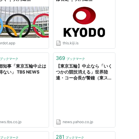
ordot.app
this.kiji.is
369
ブックマーク
ブックマーク
都知事「東京五輪中止は
【東京五輪】中止なら「いく
ない」 TBS NEWS
つかの競技消える」世界陸
連・コー会長が警鐘（東スポ
Web） - Yahoo!ニュース
ws.tbs.co.jp
news.yahoo.co.jp
281
ブックマーク
ブックマーク