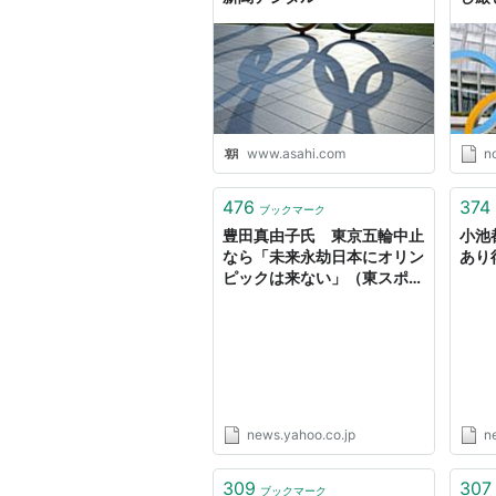
www.asahi.com
n
476
374
ブックマーク
豊田真由子氏 東京五輪中止
小池
なら「未来永劫日本にオリン
あり得
ピックは来ない」（東スポ
Web） - Yahoo!ニュース
news.yahoo.co.jp
ne
309
307
ブックマーク