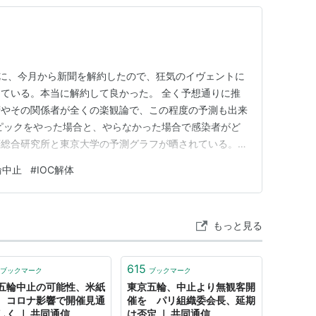
うに、今月から新聞を解約したので、狂気のイヴェントに
ている。本当に解約して良かった。 全く予想通りに推
府やその関係者が全くの楽観論で、この程度の予測も出来
ピックをやった場合と、やらなかった場合で感染者がど
菱総合研究所と東京大学の予測グラフが晒されている。こ
米・南米・インドなどに比べれば、確かに「さざ波」程度
輪中止
#
IOC解体
なったのかは、国民の自粛行動や接触を好まない生活様
な要因があるのだろうけれど…
もっと見る
615
ブックマーク
ブックマーク
五輪中止の可能性、米紙
東京五輪、中止より無観客開
 コロナ影響で開催見通
催を パリ組織委会長、延期
しく ｜ 共同通信
は否定 ｜ 共同通信