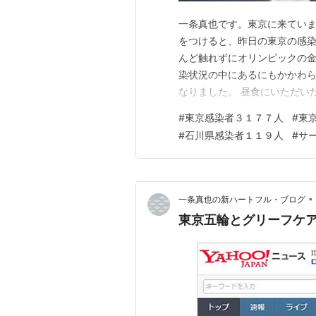
一条真也です。東京に来てい
をつけると、昨日の東京の感
んど触れずにオリンピックの
染状況の中にあるにもかかわ
なりました。 昼食にいただい
ケジュールはかなりハードで
#
東京感染者３１７７人
#
東
に始まって、１１時から全互
#
石川県感染者１１９人
#
サ
葬祭文化振興財団の理事会、１
•
一条真也の新ハートフル・ブログ
東京五輪とグリーフケ