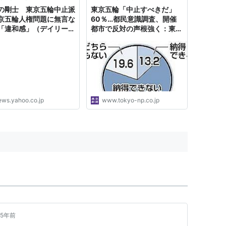
の剛士 東京五輪中止派
東京五輪「中止すべきだ」
京五輪人権問題に無言な
60％…都民意識調査、開催
「違和感」（デイリース
都市で反対の声根強く：東京
） - Yahoo!ニュース
新聞デジタル
ews.yahoo.co.jp
www.tokyo-np.co.jp
5年前