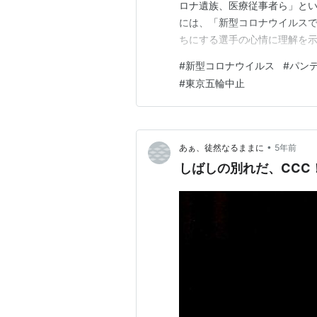
ロナ遺族、医療従事者ら」とい
には、「新型コロナウイルス
ちにする選手の心情に理解を
への不安をあらわにする」と書
#
新型コロナウイルス
#
パン
都内に住む５０代の女性の「
#
東京五輪中止
じる」というコメントなどを紹
•
あぁ、徒然なるままに
5年前
しばしの別れだ、CCC