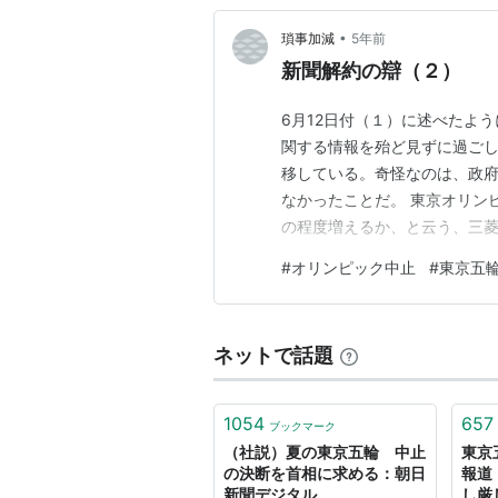
•
瑣事加減
5年前
新聞解約の辯（２）
6月12日付（１）に述べたよ
関する情報を殆ど見ずに過ごし
移している。奇怪なのは、政
なかったことだ。 東京オリン
の程度増えるか、と云う、三
れまで、日本では、欧州や北
#
オリンピック中止
#
東京五
で推移して来た。なんでそう
式、それに検査抑制など、様々
ネットで話題
1054
657
ブックマーク
（社説）夏の東京五輪 中止
東京
の決断を首相に求める：朝日
報道
新聞デジタル
し厳