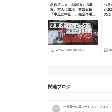
名作アニメ「AKIRA」の看
つる
板、京大に出現 東京五輪
が北
「中止だ中止！」完全再現｜
のは
社会｜地域のニュース｜京都
ポーツ
新聞
www.kyoto-np.co.jp
n
関連ブログ
•
一条真也の新ハートフル・ブログ