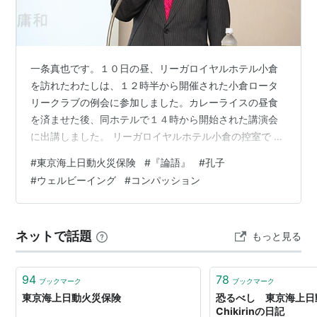
一条真也です。１０日の昼、リーガロイヤルホテル小倉
を訪れたわたしは、１２時半から開催された小倉ロータ
リークラブの例会に参加しました。カレーライスの昼食
を済ませた後、同ホテルで１４時から開始された講演会
に出講しました。 リーガロイヤルホテル小倉の控室で ト
ップ保険サービスの野嶋社長と この日、東京海上日動火
#
東京海上日動火災保険
#
『論語』
#
孔子
災保険の九州クラブ例会での講演に出講したのです。小
#
ウェルビーイング
#
コンパッション
倉高校の同級生で、 小倉ロータリークラブのメンバーで
もあるトップ保険サービスの野嶋康敬社長の紹介でし
た。会場に入ると、所狭しと超満員の参加者が待ってお
ネットで話題
もっと見る
り、圧倒されました。熱気ムンムンでした。 最初に講師
紹介をされました 登壇し、講演がスタート！…
94
78
ブックマーク
ブックマーク
東京海上日動火災保険
恐るべし 東京海上日動
Chikirinの日記