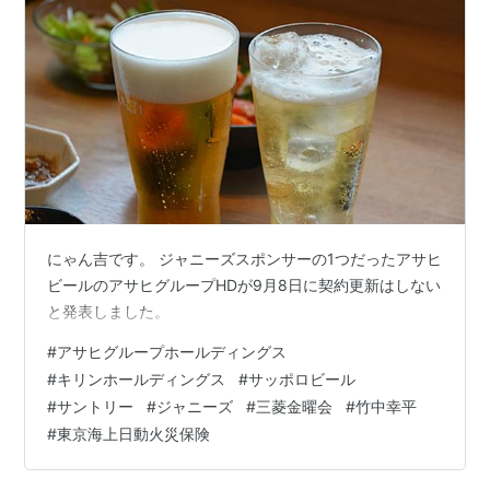
にゃん吉です。 ジャニーズスポンサーの1つだったアサヒ
ビールのアサヒグループHDが9月8日に契約更新はしない
と発表しました。
#
アサヒグループホールディングス
#
キリンホールディングス
#
サッポロビール
#
サントリー
#
ジャニーズ
#
三菱金曜会
#
竹中幸平
#
東京海上日動火災保険