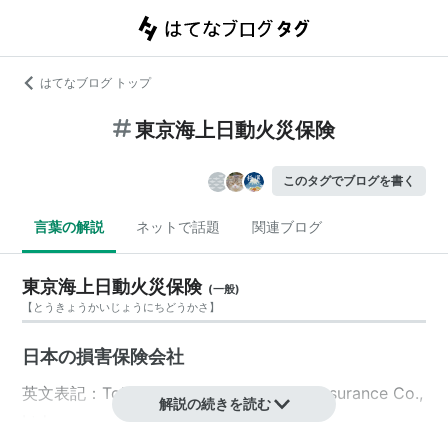
はてなブログ トップ
東京海上日動火災保険
このタグでブログを書く
言葉の解説
ネットで話題
関連ブログ
東京海上日動火災保険
(
一般
)
【
とうきょうかいじょうにちどうかさ
】
日本の損害保険会社
英文表記：Tokio Marine & Nichido Fire Insurance Co.,
解説の続きを読む
Ltd.