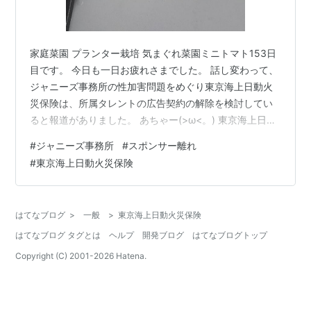
家庭菜園 プランター栽培 気まぐれ菜園ミニトマト153日
目です。 今日も一日お疲れさまでした。 話し変わって、
ジャニーズ事務所の性加害問題をめぐり東京海上日動火
災保険は、所属タレントの広告契約の解除を検討してい
ると報道がありました。 あちゃー(>ω<。) 東京海上日動
火災保険はジャニーズ事務所の相葉雅紀さんをCMに起用
#
ジャニーズ事務所
#
スポンサー離れ
していましたが、打ち切りとなる見通しになっているよ
#
東京海上日動火災保険
うです。 おい、東京海上日動さんヽ(; ﾟдﾟ)ﾉ ﾋﾞｸｯ ビッグ
モーターの不正請求問題は置いとくの？？ 東京海上日動
火災保険の公式HPより ↓ ビッグモーターグループの板
はてなブログ
>
一般
>
東京海上日動火災保険
金部門における保険金不正請求事案に際しまして、お客
はてなブログ タグとは
ヘルプ
開発ブログ
はてなブログトップ
様およ…
Copyright (C) 2001-
2026
Hatena.