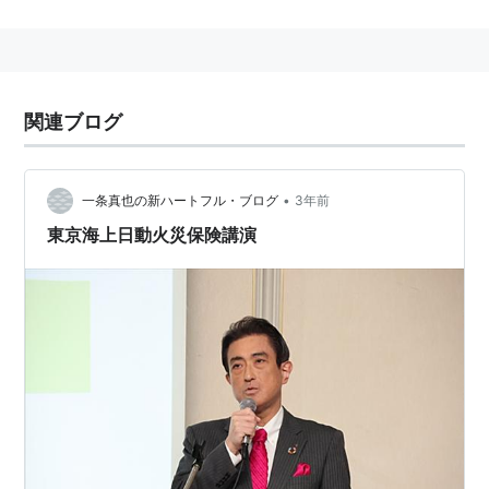
正式社名：
東京海上日動火災保険
株式会社
通称：
東京海上日動
東京都
千代田区
丸の内
に本社をおく、
東京海上グループ
の損害保険会社。
関連ブログ
2004年10月1日に、
ミレアホールディングス
傘下の
東京
海上火災
保険（1879年8月創業）と
日動火災海上
保険
（1898年2月創業）が合併して発足した。
•
一条真也の新ハートフル・ブログ
3年前
東京海上日動火災保険講演