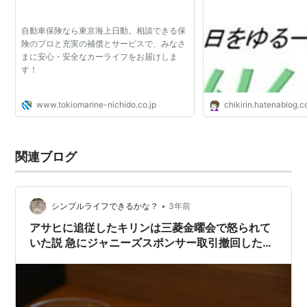
自動車保険なら東京海上日動。相談できる保
険のプロと充実の補償とサービスで、みなさ
まに安心・安全なカーライフをお届けしま
す！
www.tokiomarine-nichido.co.jp
chikirin.hatenablog.
関連ブログ
•
シンプルライフできるかな？
3年前
アサヒに追従したキリンは三菱金曜会で怒られて
いた説 急にジャニーズスポンサー取引撤回した背
景は？