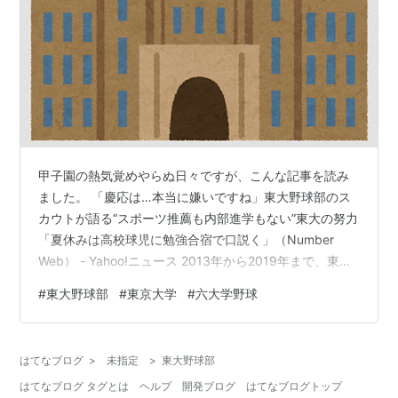
甲子園の熱気覚めやらぬ日々ですが、こんな記事を読み
ました。 「慶応は…本当に嫌いですね」東大野球部のス
カウトが語る“スポーツ推薦も内部進学もない”東大の努力
「夏休みは高校球児に勉強合宿で口説く」（Number
Web） - Yahoo!ニュース 2013年から2019年まで、東大
野球部の監督を務める一方で、2006年からは高校球児に
#
東大野球部
#
東京大学
#
六大学野球
東大野球部を目指してもらうスカウト活動も行ってきた
浜田さんを取材した記事です。 スカウト活動は大学公式
ではなく、東大野球部OB会のボランティア活動とのこ
はてなブログ
>
未指定
>
東大野球部
と。 浜田さんのお仕事は、新卒後の新日鉄を経て、1994
はてなブログ タグとは
ヘルプ
開発ブログ
はてなブログトップ
年からは、文武両道を目指す「部活をやっている子専門