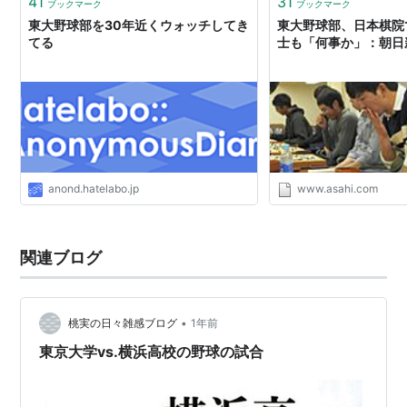
41
31
ブックマーク
ブックマーク
東大野球部を30年近くウォッチしてき
東大野球部、日本棋院
てる
士も「何事か」：朝日
anond.hatelabo.jp
www.asahi.com
関連ブログ
•
桃実の日々雑感ブログ
1年前
東京大学vs.横浜高校の野球の試合