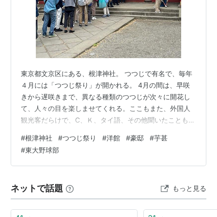
東京都文京区にある、根津神社。 つつじで有名で、毎年
４月には「つつじ祭り」が開かれる。 4月の間は、早咲
きから遅咲きまで、異なる種類のつつじが次々に開花し
て、人々の目を楽しませてくれる。ここもまた、外国人
観光客だらけで、C、Ｋ、タイ語、その他聞いたこともな
い様々な言語が飛び交っていた。 神社の参拝も長蛇の
#
根津神社
#
つつじ祭り
#
洋館
#
豪邸
#
芋甚
列。 つつじたち。つつじ、大好き。 ところで、この、つ
#
東大野球部
つじを見下ろすような位置に建てられている２つの豪邸
や洋館が、気になって仕方がない。実際、それらの前ま
で見に行って見た。 ↓この、左右に並んだ豪邸。左の方
ネットで話題
もっと見る
は、ご夫婦とおぼしき税理士事務所、および、個人宅が
兼用になっているようだった。問題？は、…