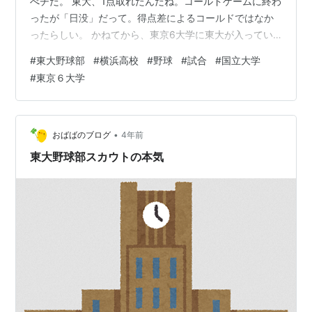
べチだ。 東大、1点取れたんだね。コールドゲームに終わ
ったが「日没」だって。得点差によるコールドではなか
ったらしい。 かねてから、東京6大学に東大が入ってい
るのを、気の毒に思っていた。東大は、国立リーグとい
#
東大野球部
#
横浜高校
#
野球
#
試合
#
国立大学
うのを作り、東京芸術大、一橋大、東京学芸大(栗山監督
#
東京６大学
の母校)、東京科学大(元、医科歯科大と工業大)、東京外
語大で競えばいいのに。
•
おばばのブログ
4年前
東大野球部スカウトの本気