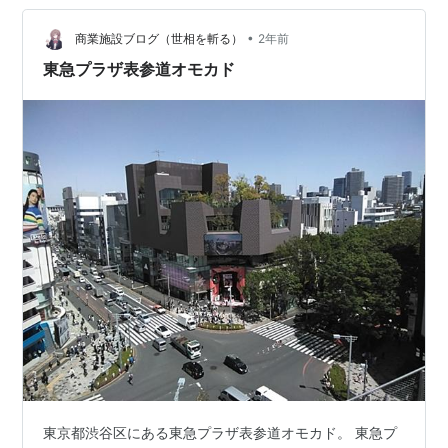
ます。不気味で、おどろおどろ…
•
商業施設ブログ（世相を斬る）
2年前
東急プラザ表参道オモカド
東京都渋谷区にある東急プラザ表参道オモカド。 東急プ