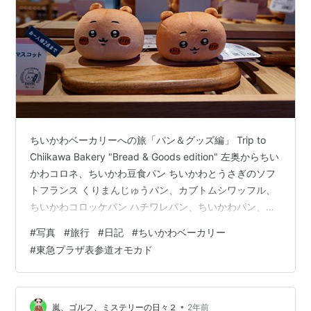
ちいかわベーカリーへの旅「パン＆グッズ編」 Trip to
Chiikawa Bakery "Bread & Goods edition" 左奥からちい
かわコロネ、ちいかわ豆食パン ちいかわとうさぎのソフ
トフランス くりまんじゅうパン、カブトムシワッフル、
ちいかわコロッケパン ハチワレパン、ちいかわパン、う
さぎパン 郎パン（スーベニアどんぶり付き） シーサーの
#
写真
#
旅行
#
日記
#
ちいかわベーカリー
マンゴードリンク エコバッグ 保冷トートバッグとランチ
#
東急プラザ表参道オモカド
巾着 ランチョンマット パンみたいなもちもちマスコット
（ちいかわ） パンみたいなもちもちマスコット（ハチワ
レ） パンみたいなもちもちマスコット（うさぎ） パンみ
たいなもちもちマスコット…
•
嵐、ゴルフ、ミステリーの日々２
2年前