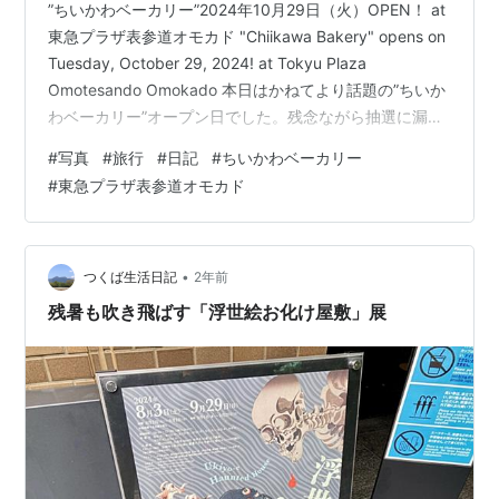
”ちいかわベーカリー”2024年10月29日（火）OPEN！ at
東急プラザ表参道オモカド "Chiikawa Bakery" opens on
Tuesday, October 29, 2024! at Tokyu Plaza
Omotesando Omokado 本日はかねてより話題の”ちいか
わベーカリー”オープン日でした。残念ながら抽選に漏れ
たため、外観のみお届けいたします。 参考：ちいかわベ
#
写真
#
旅行
#
日記
#
ちいかわベーカリー
ーカリー 神宮前交差点 雨の情景は傘を差しながらの撮影
#
東急プラザ表参道オモカド
が難しいですが、好きです。 ちいかわベーカリーの巨大
な懸垂幕 巨大な階段装飾 転びまくるトリオ うまく絵が
浮かび上がる角度が難しい。 オモカド…
•
つくば生活日記
2年前
残暑も吹き飛ばす「浮世絵お化け屋敷」展