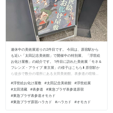
連休中の美術展巡りの2件目です。 今回は、原宿駅から
も近い「太田記念美術館」で開催中の特別展、 「浮世絵
お化け屋敷」の紹介です。 1件目に訪れた美術展「モネ＆
フレンズ・アライブ 東京展」の様子はこちら⬇️ 原宿駅か
ら徒歩で数分の場所にある太田美術館。表参道の喧噪か
ら離れた静かな場所です。 今回の目的は「浮世絵お化け
#
浮世絵お化け屋敷
#
太田記念美術館
#
浮世絵展
屋敷」。浮世絵に描かれた様々なお化けを紹介する企
#
太田清藏
#
表参道
#
東急プラザ表参道原宿
画。 撮影は禁止なので、展示会の内容を言葉で紹介しま
#
東急プラザ表参道オモカド
す。 歌舞伎の演目に出てくるお化けや、浮世絵師オリジ
#
東急プラザ原宿ハラカド
#
ハラカド
#
オモカド
ナルのお化け作品など 様々な浮世絵が鑑賞出来ます。有
名な歌川国芳の代表作の「相馬の古内裏」も 展示されて