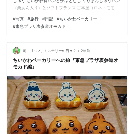
じゅう ちいかわ食パンとかぶとむし くりまんじゅうパン
（栗あん入り）とソフトフランス 古本屋コロネ・モモン
ガコロネ・ちいかわコロネ ちいかわパン・うさぎパン ソ
#
写真
#
旅行
#
日記
#
ちいかわベーカリー
フトフランス ハチワレパン 購入するパンをセレクトする
#
東急プラザ表参道オモカド
と、店員さんがトレーに乗せてくれます。このタイミン
グで”お写真どうぞ”のお声がけをしてくれました。
photoⒸarashi ご購読に感謝申し上げます。 読者登録と
1日1クリ…
•
嵐、ゴルフ、ミステリーの日々２
2年前
ちいかわベーカリーへの旅『東急プラザ表参道オ
モカド編』