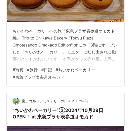
ちいかわベーカリーへの旅『東急プラザ表参道オモカド
編』 Trip to Chiikawa Bakery "Tokyu Plaza
Omotesando Omokado Edition" オモカド3階にオープン
した「ちいかわベーカリー」 モニターに映し出される動
画がとてもかわいいです。 右手がグッズ売り場、左手が
パン＆グッズ売り場となっており、それぞれ予約、入場
#
写真
#
旅行
#
日記
#
ちいかわベーカリー
方法が異なります。グッズ売り場は時間帯によりフリー
#
東急プラザ表参道オモカド
入場も開始されています。（午後3時以降など）参考：ち
いかわベーカリー photoⒸarashi ご購読に感謝申し上げ
ます。 読者登録と1日1クリックの応援をよろしくお願い
いたします。(#^…
•
嵐、ゴルフ、ミステリーの日々２
2年前
”ちいかわベーカリー”②2024年10月29日
OPEN！ at 東急プラザ表参道オモカド