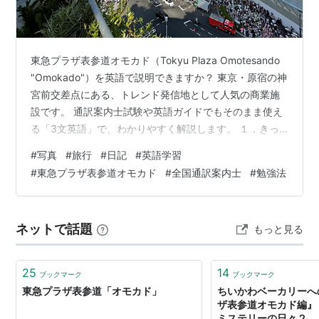
東急プラザ表参道オモカド（Tokyu Plaza Omotesando
"Omokado"）を英語で説明できますか？ 東京・原宿の神
宮前交差点にある、トレンド発信地として人気の商業施
設です。 通訳案内士試験や英語ガイドでもそのまま使え
る「3文英語」で、わかりやすく解説します。 １．きっ
かけ・情報源 今日の写真：東急プラザ表参道オモカド
#
写真
#
旅行
#
日記
#
英語学習
２．学んだこと ①【東急プラザ表参道オモカドとは？】
#
東急プラザ表参道オモカド
#
全国通訳案内士
#
勉強法
簡単な英文3文で解説 ②日本語訳は？ ③英語の学び
④「東急プラザ表参道オモカド」 ・外観 ・3階 ・屋上
庭園 ３．コメントと参考英語動画 ４．全国通訳案内士試
ネットで話題
もっと見る
験問題 ５．ブログ内リンク（トップページ含む） １…
25
14
ブックマーク
ブックマーク
東急プラザ表参道「オモカド」
ちいかわベーカリーへ
ザ表参道オモカド編』 
ミステリーの日々２