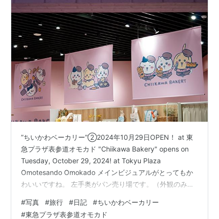
”ちいかわベーカリー”②2024年10月29日OPEN！ at 東
急プラザ表参道オモカド "Chiikawa Bakery" opens on
Tuesday, October 29, 2024! at Tokyu Plaza
Omotesando Omokado メインビジュアルがとってもか
わいいですね。 左手奥がパン売り場です。（外観のみ）
右手前がグッズ売り場です。パン売り場とは別にこちら
#
写真
#
旅行
#
日記
#
ちいかわベーカリー
も予約制です。このときはなぜか待機列のみで売り場内
#
東急プラザ表参道オモカド