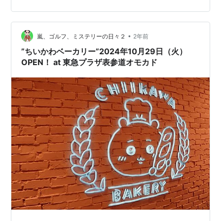
にお客さんがいませんでした。 グッズ一覧 東急プラザ表
参道の特徴あるエントランスの鏡面に映りまくる”ちいか
わ”たち。 photo@arashi ご購読に…
•
嵐、ゴルフ、ミステリーの日々２
2年前
”ちいかわベーカリー”2024年10月29日（火）
OPEN！ at 東急プラザ表参道オモカド