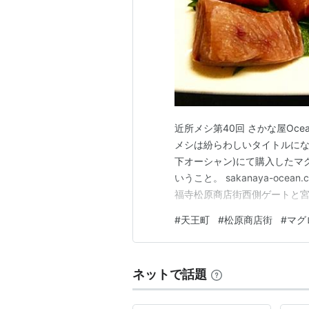
近所メシ第40回 さかな屋Oc
メシは紛らわしいタイトルになる
下オーシャン)にて購入したマ
いうこと。 sakanaya-oce
福寺松原商店街西側ゲートと宮
商店街店舗に多い10時～18時まで
#
天王町
#
松原商店街
#
マグ
matsubara.com
ネットで話題