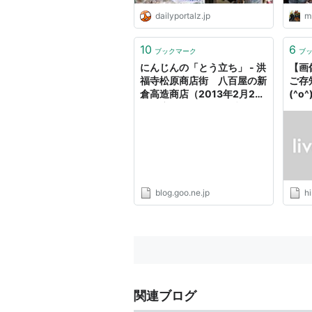
dailyportalz.jp
mr
10
6
ブックマーク
ブ
にんじんの「とう立ち」 - 洪
【画
福寺松原商店街 八百屋の新
ご存
倉高造商店（2013年2月28
(^o
日閉店しました） ブログ
blog.goo.ne.jp
h
関連ブログ