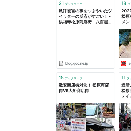
21
18
ブックマーク
ブ
風評被害の事をつぶやいたツ
20
イッターの反応がすごい！ -
松原
洪福寺松原商店街 八百屋の
メン
新倉高造商店（2013年2月
比寿
28日閉店しました） ブロ
家系
グ
blog.goo.ne.jp
ie
15
11
ブックマーク
ブ
激安商店街対決！ 松原商店
近所
街VS大船商店街
松原
テイ
BLO