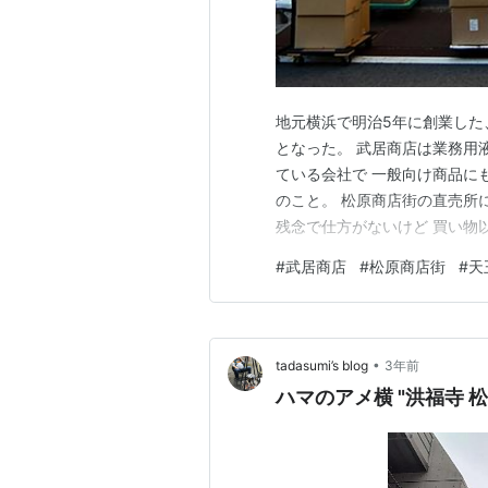
地元横浜で明治5年に創業した
となった。 武居商店は業務用
ている会社で 一般向け商品に
のこと。 松原商店街の直売所
残念で仕方がないけど 買い物
て記事に残しておくことにした。 ww
#
武居商店
#
松原商店街
#
天
2021年9月17日～2024年
ことを聞いていたの…
•
tadasumi’s blog
3年前
ハマのアメ横 "洪