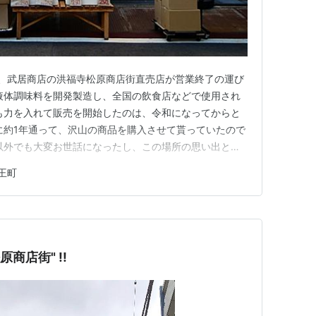
、武居商店の洪福寺松原商店街直売店が営業終了の運び
液体調味料を開発製造し、全国の飲食店などで使用され
も力を入れて販売を開始したのは、令和になってからと
に約1年通って、沢山の商品を購入させて貰っていたので
以外でも大変お世話になったし、この場所の思い出とし
w.takei-foods.co.jp 松原商店街での営業期間は
王町
2月25日までのおよそ二年半ほど。 ある程度早めに閉店する
福寺 松原商店街" !!