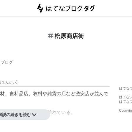
松原商店街
連ブログ
うてんがい
】
はてな
材、食料品店、衣料や雑貨の店など激安店が並んで
はてな
はてな
Copyrig
だが、駅からはかなり離れている。
解説の続きを読む