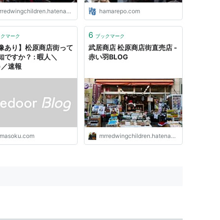
redwingchildren.hatenablog.jp
hamarepo.com
6
ックマーク
ブックマーク
像あり】松原商店街って
武居商店 松原商店街直売店 -
知ですか？ : 暇人＼
赤い羽BLOG
^)／速報
imasoku.com
mrredwingchildren.hatenablog.jp