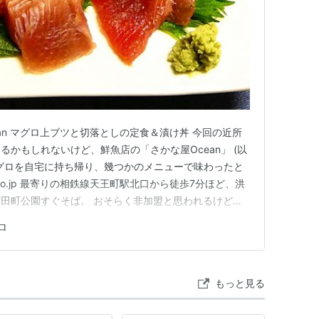
ean マグロ上ブツと切落としの定食＆漬け丼 今回の近所
かもしれないけど、鮮魚店の「さかな屋Ocean」 (以
グロを自宅に持ち帰り、幾つかのメニューで味わったと
an.co.jp 最寄りの相鉄線天王町駅北口から徒歩7分ほど、洪
田町公園すぐそば。 おそらく非加盟と思われるけど、
の営業に水曜定休とのこと。 kofukuji-
ロ
もっと見る