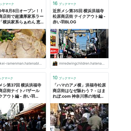
16
ックマーク
ブックマーク
20年8月8日オープン！！
近所メシ第35回 横浜洪福寺
商店街で超濃厚家系ラー
松原商店街 テイクアウト編 -
「横浜家系らぁめん 恵
赤い羽BLOG
天」＠天王町（閉店） -
ラーメンマン
kei-ramenman.hatenablog.com
mrredwingchildren.hatenablog.jp
10
ックマーク
ブックマーク
メシ第37回 横浜洪福寺
「ハマのアメ横」洪福寺松原
商店街ナイトバザール
商店街はなぜ賑わう？ - はま
クアウト編 - 赤い羽
れぽ.com 神奈川県の地域情
G
報サイト