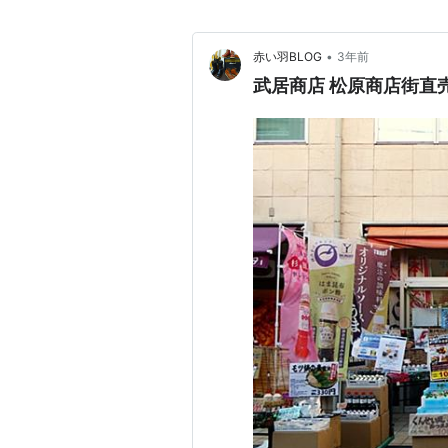
•
赤い羽BLOG
3年前
武居商店 松原商店街直