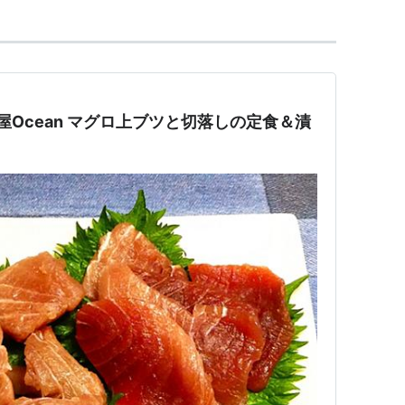
屋Ocean マグロ上ブツと切落しの定食＆漬