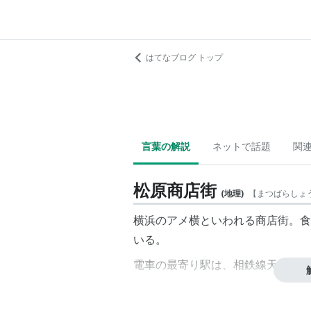
はてなブログ トップ
言葉の解説
ネットで話題
関
松原商店街
(
地理
)
【
まつばらしょ
横浜の
アメ横
といわれる商店街。食
いる。
電車の最寄り駅は、相鉄線天王町駅