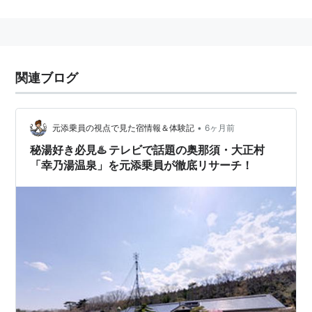
*
リスト
：
リスト::温泉
関連ブログ
•
元添乗員の視点で見た宿情報＆体験記
6ヶ月前
秘湯好き必見♨️ テレビで話題の奥那須・大正村
「幸乃湯温泉」を元添乗員が徹底リサーチ！