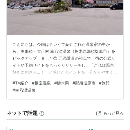
こんにちは。今回はテレビで紹介された温泉宿の中か
ら、奥那須・大正村 幸乃湯温泉（栃木県那須塩原市）を
ピックアップしました😊 元添乗員の視点で、宿の公式サ
イトや予約サイトをじっくりリサーチし、「これは温泉
好きに刺さる…！」と感じたポイントを、分かりやすく
ご紹介します♨️ 記事の最後には、公式サイト掲載の予約
#
TV紹介
#
板室温泉
#
栃木県
#
那須塩原市
#
旅館
ページへのリンクもご案内していますので、ぜひ宿選び
#
幸乃湯温泉
の参考にしてください✨ 奥那須・大正村 幸乃湯温泉 🌿
奥那須の自然に溶け込む一軒宿「幸乃湯温泉」とは？ 幸
乃湯温泉は、那須塩原市の山あい、「奥那須・大正村」
ネットで話題
もっと見る
と呼ばれる静かなエリアに佇む温泉宿です🌲 周囲は豊か
な森と澄んだ空気に包まれ、都会の喧…