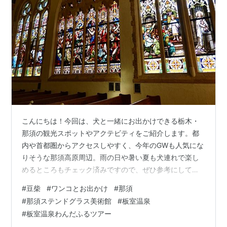
こんにちは！今回は、犬と一緒にお出かけできる栃木・
那須の観光スポットやアクテビティをご紹介します。都
内や首都圏からアクセスしやすく、今年のGWも人気にな
りそうな那須高原周辺。雨の日や暑い夏も犬連れで楽し
めるところもチェック済みですので、ぜひ参考にしてみ
てくださいね。 前回の宿泊施設記事は こちら。 今回の
#
豆柴
#
ワンコとお出かけ
#
那須
ポイント ・那須ステンドグラス美術館 ・ガイド付きドッ
#
那須ステンドグラス美術館
#
板室温泉
グツアーと川遊び 那須ステンドグラス美術館 英国に倣っ
#
板室温泉わんだふるツアー
た本格的な建物やアンティークを犬と愛でる 今回最初に