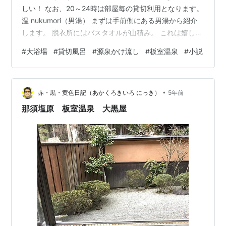
しい！ なお、20～24時は部屋毎の貸切利用となります。
温 nukumori（男湯） まずは手前側にある男湯から紹介
します。 脱衣所にはバスタオルが山積み。 これは嬉しい
(*^^*) フェイスタオルが必要な方は持参しましょう。 履
#
大浴場
#
貸切風呂
#
源泉かけ流し
#
板室温泉
#
小説
き間違え防止用のクリップあり。 そういえばここもスリ
ッパを脱ぐ場所が曖昧だったな。 脱衣所はややこぢんま
りだけど、わずか8組なのでさほど問題ないかと。 ウォ
•
ーターサーバーはお湯も出るタイプ。 洗面所のシンクは
赤・黒・黄色日記（あかくろきいろ にっき）
5年前
２つ。 アメニティ類 ドライヤー、ブラシ、髭剃りも完
那須塩原 板室温泉 大黒屋
備…