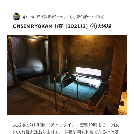
ご紹介するのは、「那須ステンドグラス美術館」です。
駐車場は無料でそれなりの広さもあるので、犬連れの方
はお庭の緑を楽しみながら外をぐる…
•
思い出に残る温泉旅館〜おこもり滞在記〜
4年前
ONSEN RYOKAN 山喜（2021.12）④大浴場
大浴場の利用時間はチェックイン～翌朝10時まで。 男女
の入れ替えはありません。 深夜早朝も利用できるのは嬉