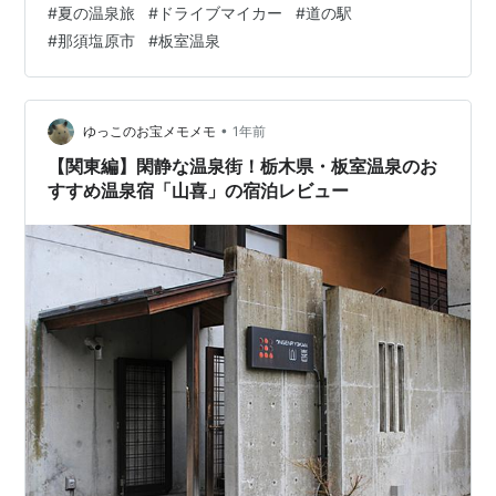
#
夏の温泉旅
#
ドライブマイカー
#
道の駅
今回の旅のまとめ 旅の計画 自分の暮らしている首都圏か
#
那須塩原市
#
板室温泉
ら車で少し遠くへ、となると、高速道路で行くことにな
ります。 首都圏からは放射状にいくつかの高速道路が広
がっています。 これまで、何度かハイウェイ温泉旅をし
てきました。 東名高速道路で、静岡県へ 中央自動車道
•
ゆっこのお宝メモメモ
1年前
で、山梨県・長野県へ 関…
【関東編】閑静な温泉街！栃木県・板室温泉のお
すすめ温泉宿「山喜」の宿泊レビュー