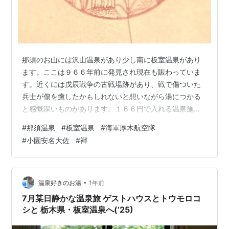
那須のお山には沢山温泉があり少し南に板室温泉があり
ます。ここは９６６年前に発見され現在も賑わっていま
す。近くには戊辰戦争の古戦場跡があり、戦で傷ついた
兵士が傷を癒したかもしれないと想いながら湯につかる
と感慨深いものがあります。１６６円で入れる温泉施設
があり地元の爺さん婆さんの利用者が多く、方言を聞く
#
那須温泉
#
板室温泉
#
海軍厚木航空隊
のが楽しみです。 爺さんたちはがっしりとして、‟当時の
#
小園安名大佐
#
褌
侍は強かったんだろうなあ”・・・なんて脱衣場に行くと
褌を締めてるのは誰もいない。日本人は絶対褌が似合う
のですが。 ８０年前の終戦時、《天皇の軍隊に降伏無
し》と反乱を起こし最後まで抵抗した海軍厚木航空隊が
•
温泉好きのお湯
1年前
ありました。司令の小園安名大佐、事件の顛末に…
7月某日静かな温泉旅 ゲストハウスとトウモロコ
シと 栃木県・板室温泉へ(’25)