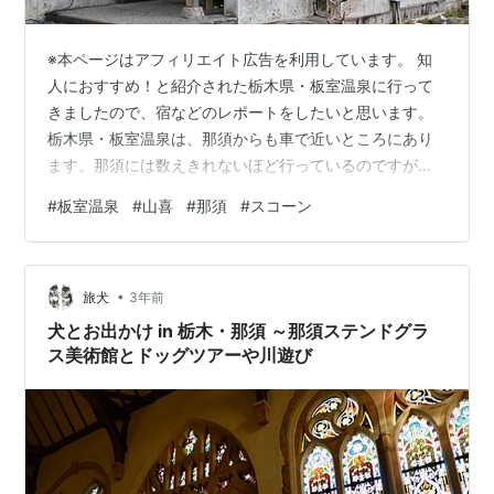
※本ページはアフィリエイト広告を利用しています。 知
人におすすめ！と紹介された栃木県・板室温泉に行って
きましたので、宿などのレポートをしたいと思います。
栃木県・板室温泉は、那須からも車で近いところにあり
ます。那須には数えきれないほど行っているのですが、
板室温泉は知人から聞くまでは知りませんでした。今回
#
板室温泉
#
山喜
#
那須
#
スコーン
は、知人のおすすめの宿「山喜」で宿泊しました。観光
は少なめで、宿を楽しむことをメインの目的として訪問
しました。 和モダンな雰囲気！全8室のこじんまりした
•
旅館 個人的には客室数の多い旅館よりも、落ち着いて過
旅犬
3年前
ごせる客室数の少ない旅館のほうが好みです。 外観、内
犬とお出かけ in 栃木・那須 ～那須ステンドグラ
観ともに和モダンな雰囲気です。今回は「橘…
ス美術館とドッグツアーや川遊び