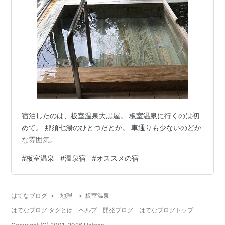
宿泊したのは、板室温泉大黒屋。 板室温泉に行くのは初
めて。 那須七湯のひとつだとか。 車通りも少ないのどか
な雰囲気。
#
板室温泉
#
温泉宿
#
オススメの宿
はてなブログ
>
地理
>
板室温泉
はてなブログ タグとは
ヘルプ
開発ブログ
はてなブログトップ