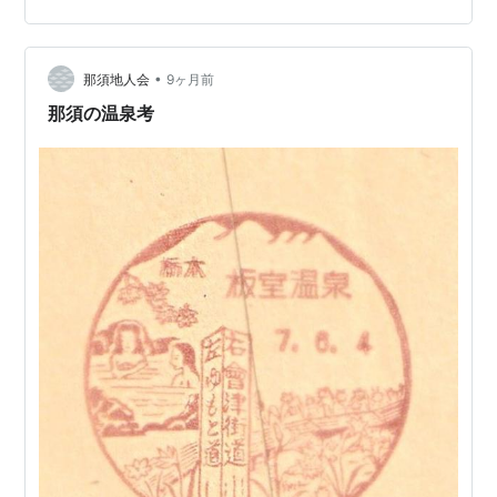
面構えで野武士の風格。昔はこんな感じで傷を癒しに来
たのかと往時に思いを馳せます。御仁の那須弁は心地よ
•
く聞こえます。 こんな情緒と那須の風俗を知る場所はあ
那須地人会
9ヶ月前
りません。 【３月２９日】で休止 施設老朽、すぐ後ろが
那須の温泉考
《地蔵の上》から下がる崖状斜面でがけ崩れの懸…