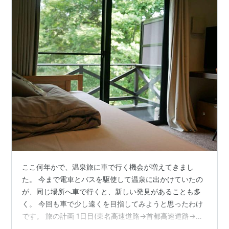
ここ何年かで、温泉旅に車で行く機会が増えてきまし
た。 今まで電車とバスを駆使して温泉に出かけていたの
が、同じ場所へ車で行くと、新しい発見があることも多
く。 今回も車で少し遠くを目指してみようと思ったわけ
です。 旅の計画 1日目(東名高速道路→首都高速道路→東
北自動車道→板室温泉) 2日目(板室温泉→東北自動車道)