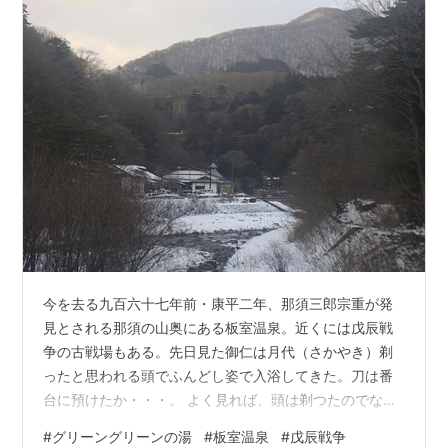
今を去る九百六十七年前・康平二年、那須三郎宗重が発
見とされる那須の山奥にある板室温泉。近くには戊辰戦
争の古戦場もある。先日見た御仁は月代（さかやき）剃
ったと思われる頭でふんどし姿で入浴してきた。刀は番
台に預けたか・・・。 よく見れば、頭は剃つたのでなく
ただ真ん中が剥げているだけ、槍の刺し傷も刀傷もな
#
グリーングリーンの湯
#
板室温泉
#
戊辰戦争
い、しかし、体つきは浅黒くがっしりとし、なかなかの