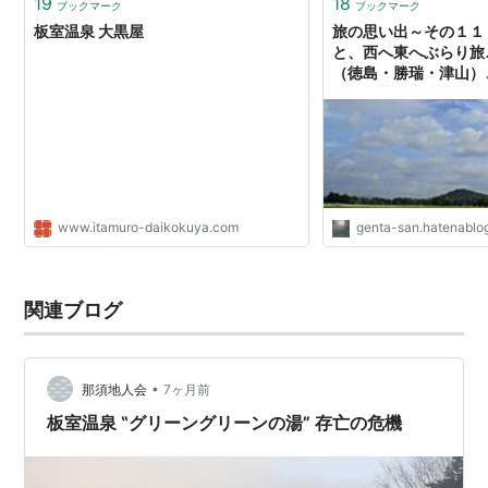
19
18
ブックマーク
ブックマーク
板室温泉 大黒屋
旅の思い出～その１１
と、西へ東へぶらり旅
（徳島・勝瑞・津山）
巡り（藤原京跡、山の
（花山温泉と板室温泉）
さんのほげほげ日記
www.itamuro-daikokuya.com
genta-san.hatenablo
関連ブログ
•
那須地人会
7ヶ月前
板室温泉 ‟グリーングリーンの湯” 存亡の危機