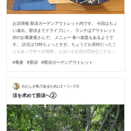
お店情報 那須ガーデンアウトレット内です。 今回はちょ
い遠出。那須までドライブに～。 ランチはアウトレット
内のお蕎麦屋さんで。 メニュー 食べ放題もあるようで
す。 訪店は12時ちょっとすぎ。ちょうどお昼時だったこ
ともあって中々の混雑… とはいえお店が広めなこともあ
ってほぼ待たずに着席できました。 割と暑い日だったの
#
蕎麦
#
那須
#
那須ガーデンアウトレット
で柑橘おろしそばを注文。10分ほどで到着です。 季節の
柑橘おろしそば。 柑橘はすだちかな？ つゆは甘口か辛口
を選べます。さっぱりしたかったので辛口でまずは一啜
•
り。 これだけでもあっさりで良い感じなのですが…おろ
わたしが私であるために2
2ヶ月前
しとすだちを投入で味わいは一変。 すだちの香りと酸
涼を求めて那須へ②
味、大根の辛味がさっぱり…