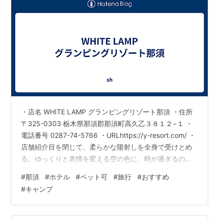
・店名 WHITE LAMP グランピングリゾート那須 ・住所
〒325-0303 栃木県那須郡那須町高久乙３８１２−１ ・
電話番号 0287-74-5766 ・URLhttps://y-resort.com/ ・
店舗紹介目を閉じて、柔らかな陽射しを全身で受けとめ
る。ゆっくりと表情を変える空の色に、時が過ぎるのも
忘れてしまう。大切な自分を抱きしめる場所。自然の心
#
那須
#
ホテル
#
ペット可
#
旅行
#
おすすめ
地よさを感じながら大切な人と分かち合う「Hygge」な
#
キャンプ
ひとときを… シンプルでスタイリッシュな北欧テイスト
にデザインされた7タイプ15の客室は、心身ともにリラッ
クスするための“脱日常空間”を演出します。全室に独立ト