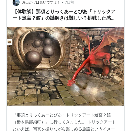
•
お出かけは良いですよ！
7日前
【体験談】那須とりっくあーとぴあ「トリックア
ート迷宮？館」の謎解きは難しい？挑戦した感想
を紹介
『那須とりっくあーとぴあ・トリックアート迷宮？館
（栃木県那須町）』に行ってきました。 トリックアート
といえば、写真を撮りながら楽しめる施設というイメー