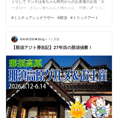
くりして ランチは金ちゃん時代からのお友達のお店「エ
ータロー」さんへ 寅ちゃんと桃ちゃん、可愛い💕 ジョイ
ン君はパパさんとラブラブ ご飯を食べた後は 雨でもOK
#
ミニチュアシュナウザー
#
那須
#
トリックアート
なトリックアートへ。 熊の親子 カバに食われそうな寅
首だけ寅 ボーっとしてねえで逃げろ！ 恐竜の首に掴まる
寅 化け物は入ってくる！早く閉めて！ 落ちるなよ～ ジ
•
ャイアントシュナウザー 鏡 船から落ちた 天使 ジャック
NAHKISM★Blog
1ヶ月前
と豆の木 ハープを引く寅 踏まれちゃう💦 空飛ぶほうき
【那須アジト滞在記】27年目の那須偵察！
UFO…