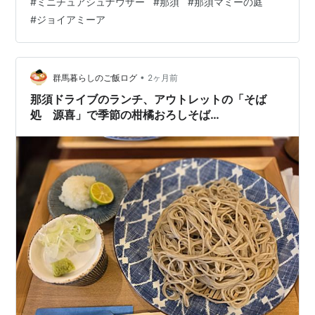
#
ミニチュアシュナウザー
#
那須
#
那須マミーの庭
撮って回ってた アタシが撮ったのはこんなに綺麗ではな
#
ジョイアミーア
いが載せとこう 乳母車が良い味だしてるよね～ バラのア
ーチ お花越し 可愛い笑顔 紫陽花 何の花って言ったかな
ぁ～？ 斜面一面に綺麗だったなぁ～ 白薔薇 花越し モデ
ルの仕事から解放 自由に遊ばせたとこをタイトル形式で
•
群馬暮らしのご飯ログ
2ヶ月前
「ボール…
那須ドライブのランチ、アウトレットの「そば
処 源喜」で季節の柑橘おろしそば
（2026/5/30）