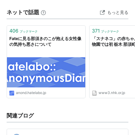
てるの？？？ で代替策。 昨年行った天城高原も考えた
ネットで話題
もっと見る
が、今年は那須に行ってみようと。 軽井沢に比べ、だい
ぶ遠いのがネック。 ワタク…
406
371
ブックマーク
ブックマーク
Fateに見る那須きのこが抱える女性像
「スナネコ」の赤ちゃ
の気持ち悪さについて
物園では初 栃木 那須町
anond.hatelabo.jp
www3.nhk.or.jp
関連ブログ