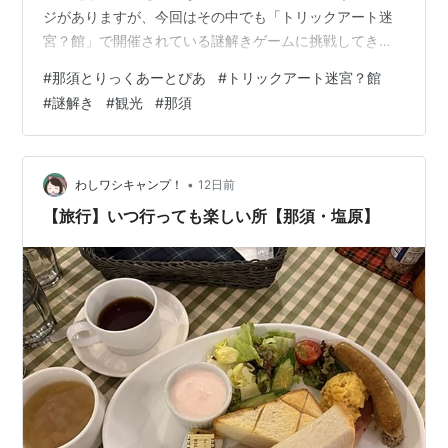
ジがありますが、今回はその中でも「トリックアート迷
宮？館」で開催されている謎解きゲームに挑戦してきま
した。 はじめての謎解きゲームです。 今回は、そんな
#
那須とりっくあーとぴあ
#
トリックアート迷宮？館
『トリックアート迷宮？館の謎解きゲーム』について紹
#
謎解き
#
観光
#
那須
介します。 実際に体験した雰囲気をネタバレなしで紹介
するので、これから体験してみたい方は参考にしてみて
ください。 【スポンサーリンク】 那須とりっくあーとぴ
あ「トリックアート迷宮？館」とは？ 栃木県那須町にあ
•
わしワシキャンプ！
12日前
るトリックアートを楽しめるスポットのこと…
【旅行】いつ行っても楽しい所【那須・塩原】