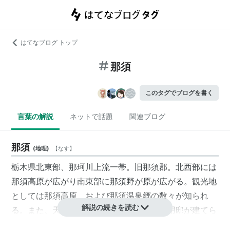
はてなブログ トップ
那須
このタグでブログを書く
言葉の解説
ネットで話題
関連ブログ
那須
(
地理
)
【
なす
】
栃木県北東部、那珂川上流一帯。旧那須郡。北西部には
那須高原が広がり南東部に那須野が原が広がる。観光地
としては那須高原、および那須温泉郷の数々が知られ
解説の続きを読む
る。また、天皇や皇族の別荘である那須御用邸が建てら
れている。