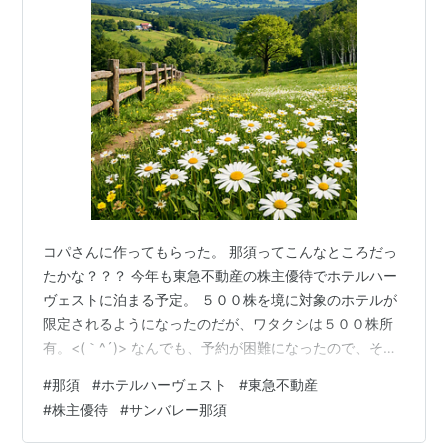
コパさんに作ってもらった。 那須ってこんなところだっ
たかな？？？ 今年も東急不動産の株主優待でホテルハー
ヴェストに泊まる予定。 ５００株を境に対象のホテルが
限定されるようになったのだが、ワタクシは５００株所
有。<(｀^´)> なんでも、予約が困難になったので、その
ような措置を取ることになったのだとか。 ５００株未満
#
那須
#
ホテルハーヴェスト
#
東急不動産
の人は、利用できるホテルが限定される。 今回、本当は
#
株主優待
#
サンバレー那須
軽井沢に行きたかったのだが、６週間前の１０時ちょう
どに接続しても、すでに予約が取れなかった。 どうなっ