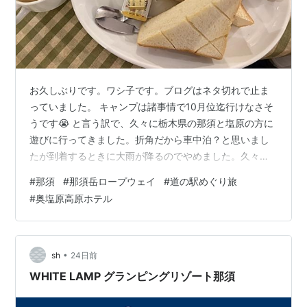
お久しぶりです。ワシ子です。ブログはネタ切れで止ま
っていました。 キャンプは諸事情で10月位迄行けなさそ
うです😭 と言う訳で、久々に栃木県の那須と塩原の方に
遊びに行ってきました。折角だから車中泊？と思いまし
たが到着するときに大雨が降るのでやめました。久々の
那須楽しみたいと思います。
#
那須
#
那須岳ロープウェイ
#
道の駅めぐり旅
washi2camp.hatenablog.com 今回の那須旅 ・道の駅で
#
奥塩原高原ホテル
スタンプをもらう事 ・今までしていない事をする ・過去
に食べた物で美味しかった物を再度食べる と言った感じ
で行きます。 ペニーレインの為の朝は早い（再訪） 前回
行って美味しかったのと雰囲気が好きなペニーレインを
•
sh
24日前
再訪。朝8:00の開店に間に合…
WHITE LAMP グランピングリゾート那須