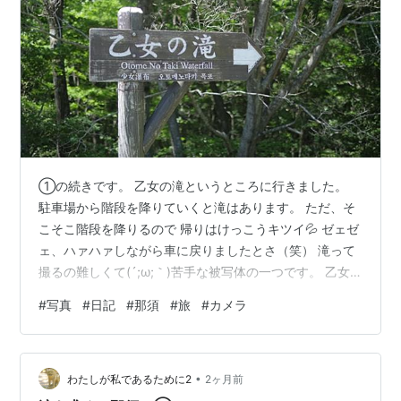
①の続きです。 乙女の滝というところに行きました。
駐車場から階段を降りていくと滝はあります。 ただ、そ
こそこ階段を降りるので 帰りはけっこうキツイ💦 ゼェゼ
ェ、ハァハァしながら車に戻りましたとさ（笑） 滝って
撮るの難しくて(´;ω;｀)苦手な被写体の一つです。 乙女
の滝は何度撮っても暗く写ってしまって難しかった。 な
#
写真
#
日記
#
那須
#
旅
#
カメラ
んかテキト～に（カメラをよく理解してない。いつもテ
キト～です汗。） シャッタースピードとか いじってたら
少し明るくなったので、やっと撮れた一枚です。 滝のそ
•
ばにあるカフェ【タムタム】さんです。 紅茶専門店で気
わたしが私であるために2
2ヶ月前
になっていたので寄りました。 不定期な休みなのですが