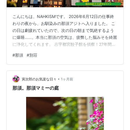
こんにちは、NAHKISMです。 2026年6月12日の仕事終
わりの夜から、お馴染みの那須アジトへ入りました。 こ
の日は劇疲れていたので、次の日の朝まで気絶するよう
に爆睡……。本当に那須の空気は、疲弊した脳みそを綺麗
に浄化してくれます。 🥟宇都宮餃子館を偵察！27年間変
わらない個人的見解 🥐 変わらぬ名店「ペニーレイン」の
#
那須
#
別荘
圧倒的な実力 ☕ 夜の那須偵察：芸術作品のような「ヨル
ノキッサテン COBA」 🚘️ 道の駅「明治の森」に潜入！お
土産と安定の定番グルメ 🌳 27年目の那須に想う 明けて
•
午前中は庭の手入れ。サクッと作業を終えて時間が余っ
寅次郎のお気楽な日々
1ヶ月前
たので、ここから27年間続くエンドレスな「那須偵察」
那須。那須マミーの庭
を開…