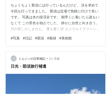
ちょくちょく那須には行っているんだけど、 涼を求めて
今回も行ってきました。 那須は近場で気軽に行けて良い
です。 写真は木の俣渓谷です。 朝早くに着いたら誰もい
なくて この景色を独占でした。 静かに自然と向き合う。
川の音しかしません。 落ち着く😌 エメラルドグリーン色
の川は本当に澄んでいて 美しかったです。 マイナスイオ
#
写真
#
日記
#
那須
#
新緑
#
美術館
ンをたっぷり浴びてきました。 水が綺麗なところってい
いですね。 熊に遭遇しないかビクビクしていましたが 大
丈夫でした。 旦那さんはビビって私の後ろを歩いており
•
ました。 移動して 那須で有名なパン屋さん【ペニーレイ
トムジィの日常雑記
2ヶ月前
ン】へ。 パンを旦那さんと2個ずつ買って食べました😋
日光・那須旅行補遺
めちゃくちゃ…