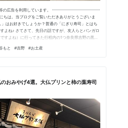
を利用しています。 ｰｰｰｰｰｰｰｰｰｰｰｰｰｰｰｰｰｰｰｰｰｰｰｰ
さん、こんにちは。当ブログをご覧いただきありがとうございま
し」はお好きでしょうか？普通の「にぎり寿司」とはち
すよね♪ さてさて、先日の話ですが、友人らとバンガロ
ですよね）に行ってきた行程内の1つ奈良県吉野の黒滝
と」をご紹介させていただきます。 ＊＊＊ 目次 ＊＊＊
谷もと
#
吉野
#
お土産
■ 恐る恐る入ってみた。。。■ （マメ知識）「柿の葉寿
気のおみやげ4選。大仏プリンと柿の葉寿司