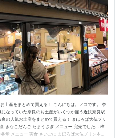
お土産をまとめて買える！ こんにちは。ノコです。 奈
気になっていた奈良のお土産がいくつか揃う近鉄奈良駅
奈良の人気お土産をまとめて買える！ まほろば大仏プリ
食 きなこだんご たまうさぎ メニュー 完売でした… 柿
中谷堂 メニュー 実食 さいごに まほろば大仏プリン本舗