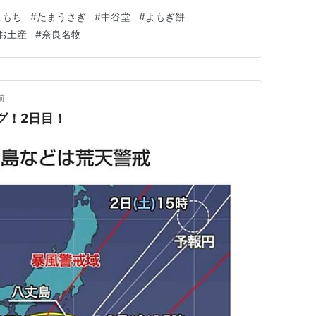
が近鉄奈良駅の地下。 改札のすぐ横にあるまほろば大仏
こもち
#
たまうさぎ
#
中谷堂
#
よもぎ餅
して大人気というこちらのプリン。 蓋に大仏や鹿のかわ
お土産
#
奈良名物
前
グ！2日目！