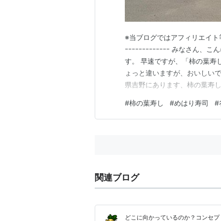
※当ブログではアフィリエイト等の広告
ｰｰｰｰｰｰｰｰｰｰｰｰｰ みな
す。 早速ですが、「柿の葉寿
ょっと違いますが、おいしいで
県吉野にあります、柿の葉寿
少々改正して、リニューアルにて
#
柿の葉寿し
#
めはり寿司
#
ついでに寄ってみた■ 谷本商
葉…
関連ブログ
どこに向かっているのか？コンセプ