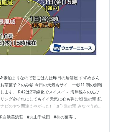
🎵素泊まりなので朝ごはんは昨日の居酒屋 すずめさん
菓子？のみ😁 今日の天気もサイコー😃⤴️⤴️ 朝の混雑
ます。 R42は2車線化でスイスイ～ 海岸線をのんび
ング👍️それにしてもイイ天気に心も弾む🙌 道の駅 紀
ビのヤツ間違えやがった( ｀д´) 道の駅 みなべうめ振
てるではないか！まぁ！行く方角は間違ってないのでその
KR白浜美浜荘
#
丸山千枚田
#
柿の葉寿し
まで78kmもある。頑張るぜ❗️ 山の中に入り、クネクネ