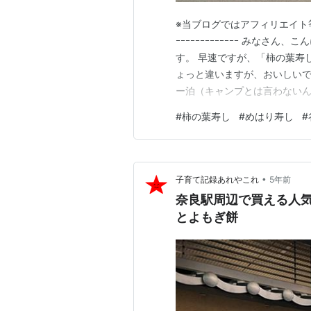
※当ブログではアフィリエイト等の広告
ｰｰｰｰｰｰｰｰｰｰｰｰｰ みな
す。 早速ですが、「柿の葉寿
ょっと違いますが、おいしいで
ー泊（キャンプとは言わないん
村にあります「柿の葉寿し谷も
#
柿の葉寿し
#
めはり寿し
#
■ 旅行？ついでに寄ってみた
し」…
•
子育て記録あれやこれ
5年前
奈良駅周辺で買える人
とよもぎ餅