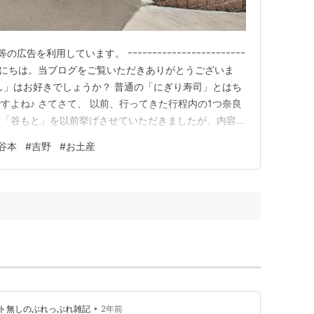
を利用しています。 ｰｰｰｰｰｰｰｰｰｰｰｰｰｰｰｰｰｰｰｰｰｰｰｰ
さん、こんにちは。当ブログをご覧いただきありがとうございま
し」はお好きでしょうか？ 普通の「にぎり寿司」とはち
すよね♪ さてさて、 以前、行ってきた行程内の1つ奈良
し「谷もと」を以前挙げさせていただきましたが、内容を
ご紹介させていただきます。 ＊＊＊ 目次 ＊＊＊ ■
谷本
#
吉野
#
お土産
店■ 恐る恐る入ってみた。。。■ （マメ知識）「柿の
•
ト無しのぶれっぶれ雑記
2年前