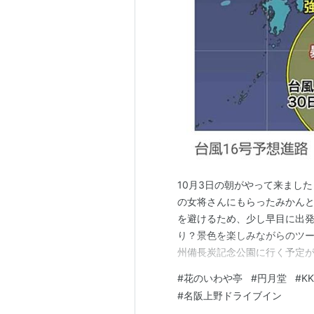
10月3日の朝がやって来ました
の女将さんにもらったみかんとお茶
を避けるため、少し早目に出発し
り？景色を楽しみながらのツーリ
州備長炭記念公園に行く予定がナ
興館前を通過しR424を走っ
#
花のいわや亭
#
円月堂
#
K
まま走ります。 行き先は高野山
#
名阪上野ドライブイン
を楽しんでいると赤…