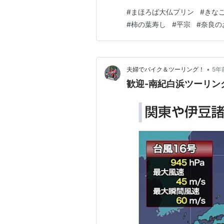
近鉄奈良店 最初に向かったの
#
まほろば大仏プリン
#
きな
プリン本舗です。 奈良土産と
#
柿の葉寿し
#
平宗
#
奈良の
いいイラストが描かれてい…
•
夫婦でバイク＆ツーリング！
5年
歓迎-南紀白浜ツーリン