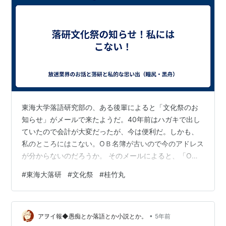
東海大学落語研究部の、ある後輩によると「文化祭のお
知らせ」がメールで来たようだ。40年前はハガキで出し
ていたので会計が大変だったが、今は便利だ。しかも、
私のところにはこない。OＢ名簿が古いので今のアドレス
が分からないのだろうか。 そのメールによると、「OＢ
で出演希望者を募集」と書かれていたそうだ。こちらも
#
東海大落研
#
文化祭
#
桂竹丸
「時代は変わった！」。 昔はOＢは勝手にきて「俺、上
がろうかな！」というと自由に出られるシステムだっ
た。酷いＯＢは「40分もやって、一年生の出番が減っ
•
た！もう出るな！」と委員長が怒ったこともあった。 今
アヲイ報◆愚痴とか落語とか小説とか。
5年前