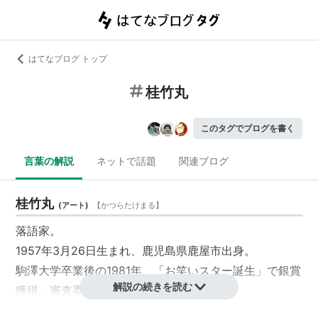
はてなブログ トップ
桂竹丸
このタグでブログを書く
言葉の解説
ネットで話題
関連ブログ
桂竹丸
(
アート
)
【
かつらたけまる
】
落語家。
1957年3月26日生まれ、鹿児島県鹿屋市出身。
駒澤大学卒業後の1981年、「お笑いスター誕生」で銀賞
解説の続きを読む
獲得。審査委員長だった桂米丸に入門。
1990年、NHK新人演芸大賞入賞。