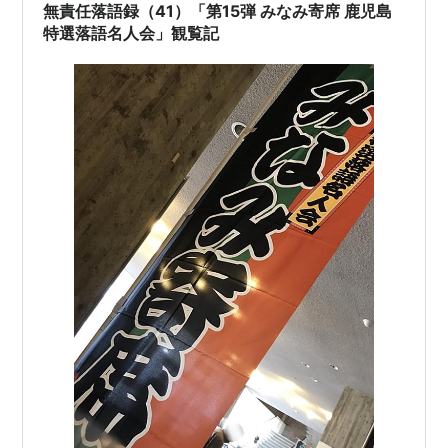
は逆に、部員が少ないのでOＢに出て欲しい様だ。私の学
無責任落語録（41）「第15弾 みなみ寄席 鹿児島
生の頃の文化祭は、一年生は一日二回上がり…
特選落語名人会」観覧記