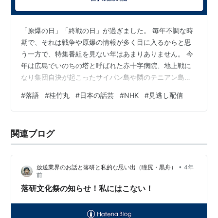
「原爆の日」「終戦の日」が過ぎました。 毎年不調な時
期で、それは戦争や原爆の情報が多く目に入るからと思
う一方で、特集番組を見ない年はあまりありません。 今
年は広島でいのちの塔と呼ばれた赤十字病院、地上戦に
なり集団自決が起こったサイパン島や隣のテニアン島の
こと、特攻も神風ではなく人間魚雷 回天のことや風船爆
#
落語
#
桂竹丸
#
日本の話芸
#
NHK
#
見逃し配信
弾のこと、世界史から見た世界大戦の流れなど、第二次
世界大戦で日本が招いた恐ろしい戦争を時系列で知るこ
とになりました。朝ドラを見れる環境も大きかった気が
関連ブログ
します。 朝ドラ『虎に翼』星航一が所属していた「総力
戦研究所」とは？ 日本の敗戦を予測した人々が抱えた罪
の意識（歴史人） - Yahoo!ニュー…
•
放送業界のお話と落研と私的な思い出（瞳尻・黒舟）
4年
前
落研文化祭の知らせ！私にはこない！