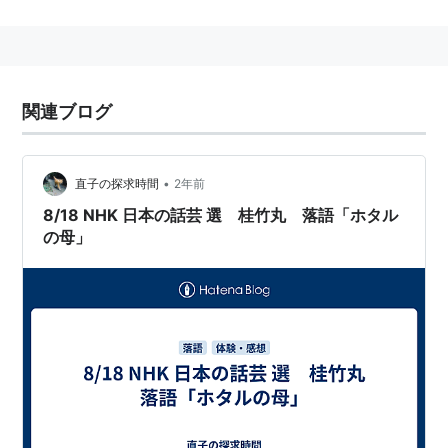
1991年、国立演芸場「花形演芸会」銀賞、NHK新人演
芸大賞最優秀賞受賞
1993年8月、真打昇進。
関連ブログ
•
直子の探求時間
2年前
8/18 NHK 日本の話芸 選 桂竹丸 落語「ホタル
の母」